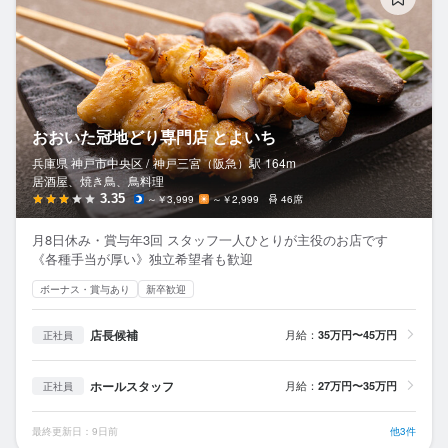
おおいた冠地どり専門店 とよいち
兵庫県 神戸市中央区 /
神戸三宮（阪急）
駅
164m
居酒屋、焼き鳥、鳥料理
3.35
～￥3,999
～￥2,999
46席
月8日休み・賞与年3回 スタッフ一人ひとりが主役のお店です
《各種手当が厚い》独立希望者も歓迎
ボーナス・賞与あり
新卒歓迎
店長候補
月給：
35万円〜45万円
正社員
ホールスタッフ
月給：
27万円〜35万円
正社員
最終更新日：9日前
他3件