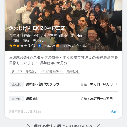
魚のじげん EKIZO神戸三宮
兵庫県 神戸市中央区 /
神戸三宮（阪急）
駅
14m
居酒屋、海鮮、天ぷら
3.48
～￥2,999
～￥1,999
44席
三宮駅歩3分☆スタッフの成長と働く環境で神戸１の海鮮居酒屋を
目指しています！ 賞与は年3か月分
ボーナス・賞与あり
平日のみ勤務OK
新卒歓迎
調理師・調理スタッフ
月給：
31万円〜42万円
正社員
調理補助
月給：
26万円〜42万円
正社員
最終更新日：30日以上前
他2件
理想の求人が見つかりませんか？