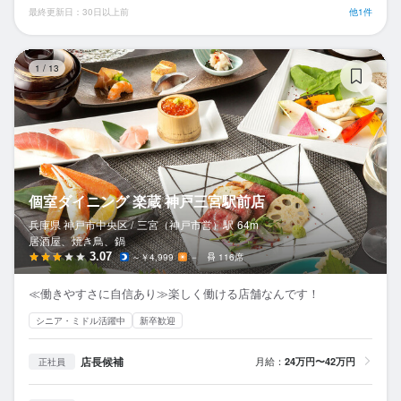
最終更新日：30日以上前
他1件
個
1
/
13
個室ダイニング 楽蔵 神戸三宮駅前店
兵庫県 神戸市中央区 /
三宮（神戸市営）
駅
64m
居酒屋、焼き鳥、鍋
3.07
～￥4,999
－
116席
≪働きやすさに自信あり≫楽しく働ける店舗なんです！
シニア・ミドル活躍中
新卒歓迎
店長候補
月給：
24万円〜42万円
正社員