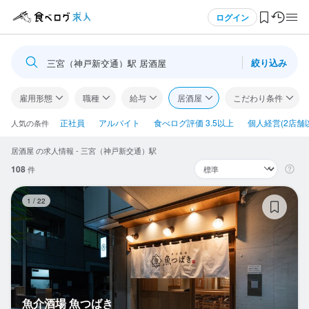
メニュー
ログイン
絞り込み
三宮（神戸新交通）駅 居酒屋
ログイン・無料会員登録
雇用形態
職種
給与
居酒屋
こだわり条件
食べログ求人TOP
正社員
アルバイト
食べログ評価 3.5以上
個人経営(2店舗
人気の条件
居酒屋 の求人情報 - 三宮（神戸新交通）駅
求人検索
108
件
マイページ管理
魚
1
/
22
閲覧履歴
気になる求人
検索履歴・保存した条件
魚介酒場 魚つばき