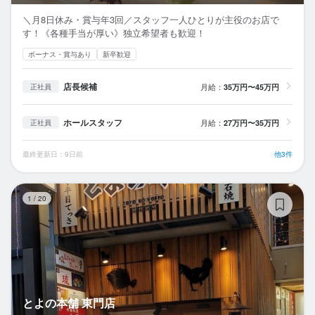
＼月8日休み・賞与年3回／スタッフ一人ひとりが主役のお店で
す！《各種手当が厚い》独立希望者も歓迎！
ボーナス・賞与あり
新卒歓迎
店長候補
月給：
35万円〜45万円
正社員
ホールスタッフ
月給：
27万円〜35万円
正社員
最終更新日：9日前
他3件
と
1
/
20
とよの本舗 東門店