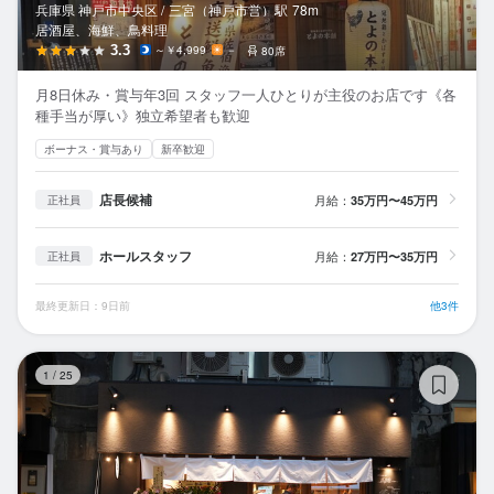
兵庫県 神戸市中央区 /
三宮（神戸市営）
駅
78m
居酒屋、海鮮、鳥料理
3.3
～￥4,999
－
80席
月8日休み・賞与年3回 スタッフ一人ひとりが主役のお店です《各
種手当が厚い》独立希望者も歓迎
ボーナス・賞与あり
新卒歓迎
店長候補
月給：
35万円〜45万円
正社員
ホールスタッフ
月給：
27万円〜35万円
正社員
最終更新日：9日前
他3件
居
1
/
25