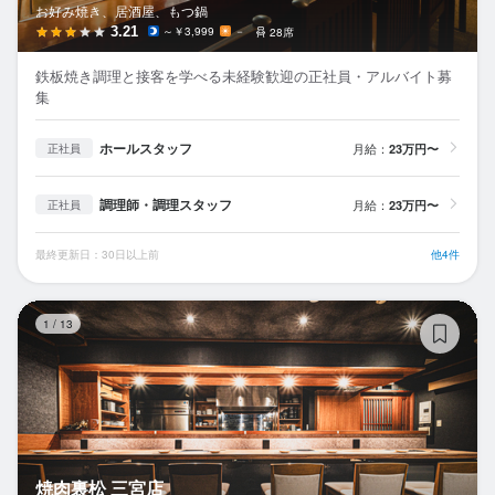
お好み焼き、居酒屋、もつ鍋
3.21
～￥3,999
－
28席
鉄板焼き調理と接客を学べる未経験歓迎の正社員・アルバイト募
集
ホールスタッフ
月給：
23万円〜
正社員
調理師・調理スタッフ
月給：
23万円〜
正社員
最終更新日：30日以上前
他4件
焼
1
/
13
焼肉裏松 三宮店