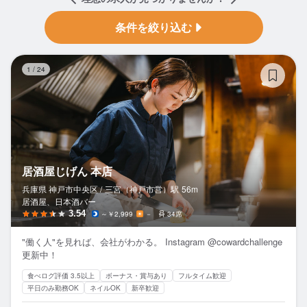
条件を絞り込む
居
1
/
24
居酒屋じげん 本店
兵庫県 神戸市中央区 /
三宮（神戸市営）
駅
56m
居酒屋、日本酒バー
3.54
～￥2,999
－
34席
"働く人"を見れば、会社がわかる。 Instagram @cowardchallenge
更新中！
食べログ評価 3.5以上
ボーナス・賞与あり
フルタイム歓迎
平日のみ勤務OK
ネイルOK
新卒歓迎