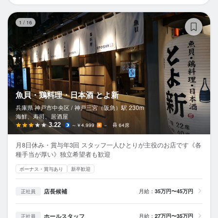
魚
1
/
16
魚貝・鶏料理・日本酒 とよ新
兵庫県 神戸市中央区 /
神戸三宮（阪急）
駅
230m
海鮮、寿司、居酒屋
3.22
～￥4,999
－
64席
月8日休み・賞与年3回 スタッフ一人ひとりが主役のお店です《各
種手当が厚い》独立希望者も歓迎
ボーナス・賞与あり
新卒歓迎
店長候補
月給：
35万円〜45万円
正社員
ホールスタッフ
月給：
27万円〜35万円
正社員