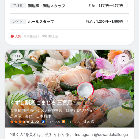
調理師・調理スタッフ
月給：
31万円〜42万円
正社員
ホールスタッフ
時給：
1,200円〜1,500円
バイト
人気
最終更新日：30日以上前
く
1
/
24
くずし割烹 こまじろ 三宮店
兵庫県 神戸市中央区 /
神戸三宮（阪急）
駅
250m
居酒屋、海鮮、日本料理
3.55
～￥4,999
～￥1,999
27席
"働く人"を見れば、会社がわかる。 Instagram @cowardchallenge