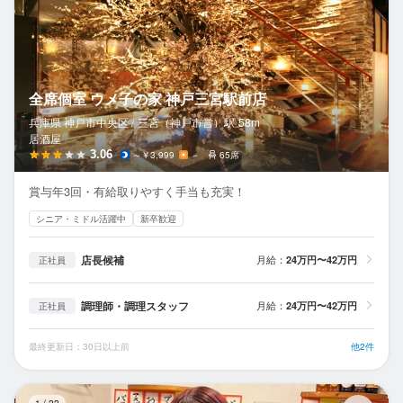
全席個室 ウメ子の家 神戸三宮駅前店
兵庫県 神戸市中央区 /
三宮（神戸市営）
駅
58m
居酒屋
3.06
～￥3,999
－
65席
賞与年3回・有給取りやすく手当も充実！
シニア・ミドル活躍中
新卒歓迎
店長候補
月給：
24万円〜42万円
正社員
調理師・調理スタッフ
月給：
24万円〜42万円
正社員
最終更新日：30日以上前
他2件
備
1
/
22