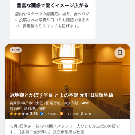
冠
1
/
22
冠地鶏とかぼす平目 とよの本舗 元町旧居留地店
兵庫県 神戸市中央区 /
旧居留地・大丸前
駅
148m
居酒屋、鳥料理、海鮮
3.36
～￥4,999
～￥1,999
42席
＼月8日休み・賞与年3回／スタッフ一人ひとりが主役のお店で
す。【各種手当が厚い】独立希望者も歓迎！