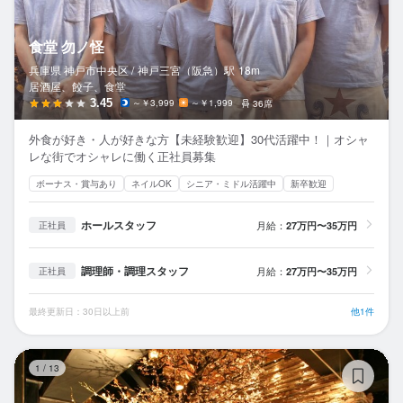
食堂 勿ノ怪
兵庫県 神戸市中央区 /
神戸三宮（阪急）
駅
18m
居酒屋、餃子、食堂
3.45
～￥3,999
～￥1,999
36席
外食が好き・人が好きな方【未経験歓迎】30代活躍中！｜オシャ
レな街でオシャレに働く正社員募集
ボーナス・賞与あり
ネイルOK
シニア・ミドル活躍中
新卒歓迎
ホールスタッフ
月給：
27万円〜35万円
正社員
調理師・調理スタッフ
月給：
27万円〜35万円
正社員
最終更新日：30日以上前
他1件
全
1
/
13