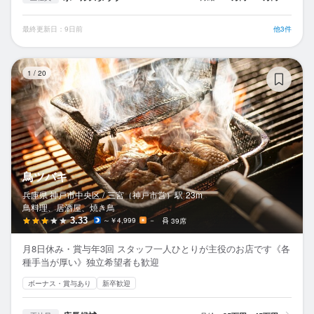
最終更新日：9日前
他3件
鳥
1
/
20
鳥ツバキ
兵庫県 神戸市中央区 /
三宮（神戸市営）
駅
23m
鳥料理、居酒屋、焼き鳥
3.33
～￥4,999
－
39席
月8日休み・賞与年3回 スタッフ一人ひとりが主役のお店です《各
種手当が厚い》独立希望者も歓迎
ボーナス・賞与あり
新卒歓迎