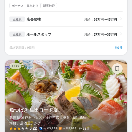
ボーナス・賞与あり
新卒歓迎
店長候補
月給：
35万円〜45万円
正社員
ホールスタッフ
月給：
27万円〜35万円
正社員
最終更新日：9日前
他3件
魚
1
/
22
魚つばき 生田ロード店
兵庫県 神戸市中央区 /
神戸三宮（阪急）
駅
158m
海鮮、居酒屋、かき
3.22
～￥3,999
～￥3,999
38席