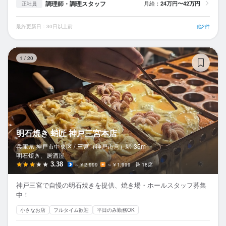
調理師・調理スタッフ
月給：
24万円〜42万円
正社員
最終更新日：30日以上前
他2件
明
1
/
20
明石焼き 蛸匠 神戸三宮本店
兵庫県 神戸市中央区 /
三宮（神戸市営）
駅
35m
明石焼き、居酒屋
3.38
～￥2,999
～￥1,999
18席
神戸三宮で自慢の明石焼きを提供、焼き場・ホールスタッフ募集
中！
小さなお店
フルタイム歓迎
平日のみ勤務OK