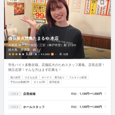
備長炭火焼鳥たまるや 本店
兵庫県 神戸市中央区 /
三宮（神戸市営）
駅
212m
焼き鳥、居酒屋、鍋
3.22
～￥4,999
－
18席
学生バイト多数在籍。店舗拡大のためスタッフ募集。店長志望！
独立志望！そんな方はまず応募を！
個人経営
小さなお店
ボーナス・賞与あり
フルタイム歓迎
平日のみ勤務OK
ネイルOK
新卒歓迎
店長候補
時給：
1,120円〜1,500円
バイト
ホールスタッフ
時給：
1,120円〜1,500円
バイト