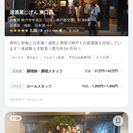
居酒屋じげん 東口店
兵庫県 神戸市中央区 /
三宮（神戸新交通）
駅
89m
居酒屋、海鮮、日本酒バー
3.32
～￥2,999
－
39席
寿司と和食と日本酒！成長と環境で神戸１の居酒屋を目指してい
ます！未経験も大歓迎！賞与年3か月分☆
ボーナス・賞与あり
フルタイム歓迎
平日のみ勤務OK
ネイルOK
調理師・調理スタッフ
月給：
31万円〜42万円
正社員
ホールスタッフ
時給：
1,200円〜1,500円
バイト
最終更新日：30日以上前
魚
1
/
25