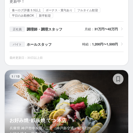
更新中！
食べログ評価 3.5以上
ボーナス・賞与あり
フルタイム歓迎
平日のみ勤務OK
新卒歓迎
調理師・調理スタッフ
月給：
31万円〜42万円
正社員
ホールスタッフ
時給：
1,200円〜1,500円
バイト
最終更新日：30日以上前
お
1
/
13
お好み焼･鉄板焼 てつ 本店
兵庫県 神戸市中央区 /
三宮（神戸新交通）
駅
672m