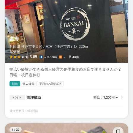
蛮海
兵庫県 神戸市中央区 /
三宮（神戸市営）
駅
220m
居酒屋
3.05
～￥5,999
－
40席
幅広い経験ができる個人経営の創作和食のお店で働きませんか？
日曜・祝日定休◎
新着
個人経営
平日のみ勤務OK
調理補助
時給：
1,200円〜
バイト
最終更新日：9時間前
お
1
/
20