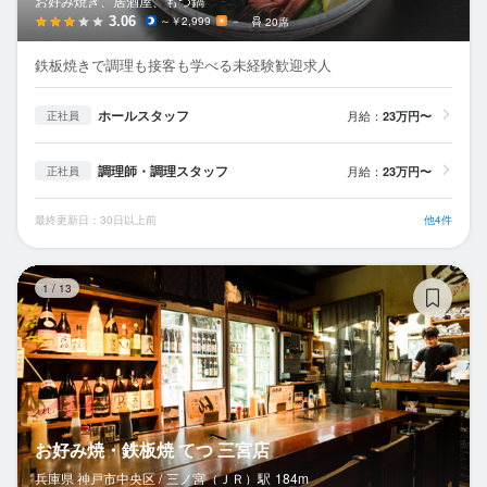
お好み焼き、居酒屋、もつ鍋
3.06
～￥2,999
－
20席
鉄板焼きで調理も接客も学べる未経験歓迎求人
ホールスタッフ
月給：
23万円〜
正社員
調理師・調理スタッフ
月給：
23万円〜
正社員
最終更新日：30日以上前
他4件
お
1
/
13
お好み焼・鉄板焼 てつ 三宮店
兵庫県 神戸市中央区 /
三ノ宮（ＪＲ）
駅
184m