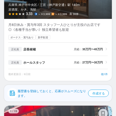
応募履歴
兵庫県 神戸市中央区 /
三宮（神戸新交通）
駅
140m
居酒屋、かき、海鮮
WEB履歴書
3.33
～￥3,999
～￥3,999
38席
月8日休み・賞与年3回 スタッフ一人ひとりが主役のお店です
スカウト・メルマガ受信設定
◎《各種手当が厚い》独立希望者も歓迎
ボーナス・賞与あり
新卒歓迎
ヘルプ・お問い合わせフォーム
店長候補
月給：
35万円〜45万円
正社員
掲載をご検討の店舗様へ
食べログ求人PRESS
ホールスタッフ
月給：
27万円〜35万円
正社員
プライバシーポリシー
最終更新日：9日前
他1件
利用規約
企業情報
履歴書を登録しておくと、応募がスムーズになり
作成する
ます。
蛮
1
/
15