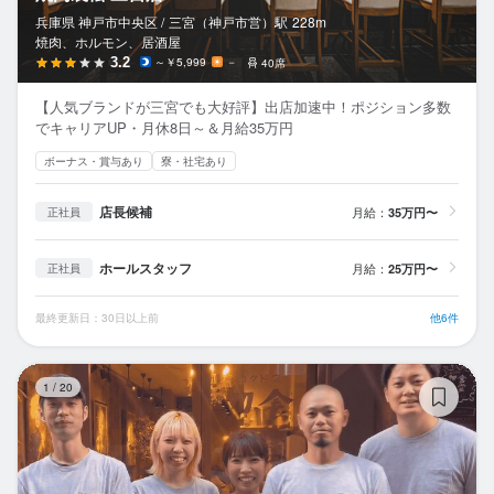
兵庫県 神戸市中央区 /
三宮（神戸市営）
駅
228m
焼肉、ホルモン、居酒屋
3.2
～￥5,999
－
40席
【人気ブランドが三宮でも大好評】出店加速中！ポジション多数
でキャリアUP・月休8日～＆月給35万円
ボーナス・賞与あり
寮・社宅あり
店長候補
月給：
35万円〜
正社員
ホールスタッフ
月給：
25万円〜
正社員
最終更新日：30日以上前
他6件
食
1
/
20