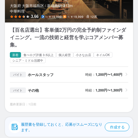
応募履歴
大阪府 大阪市福島区 /
新福島
駅
313m
中華料理
WEB履歴書
3.66
～￥19,999
～￥19,999
12席
【百名店選出】客単価2万円の完全予約制ファインダ
スカウト・メルマガ受信設定
イニング。一流の技術と経営を学ぶコアメンバー募
集。
ヘルプ・お問い合わせフォーム
新着
食べログ評価 3.5以上
個人経営
小さなお店
ネイルOK
掲載をご検討の店舗様へ
シニア・ミドル活躍中
食べログ求人PRESS
ホールスタッフ
時給：
1,200円〜1,400円
バイト
プライバシーポリシー
その他
時給：
1,200円〜1,300円
バイト
利用規約
企業情報
最終更新日：1日前
履歴書を登録しておくと、応募がスムーズになり
作成する
ます。