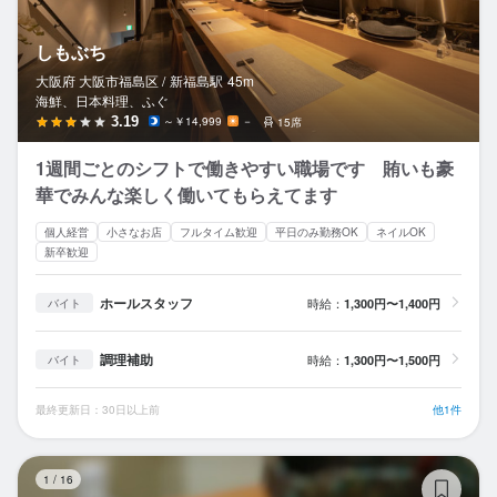
しもぶち
大阪府 大阪市福島区 /
新福島
駅
45m
海鮮、日本料理、ふぐ
3.19
～￥14,999
－
15席
1週間ごとのシフトで働きやすい職場です 賄いも豪
華でみんな楽しく働いてもらえてます
個人経営
小さなお店
フルタイム歓迎
平日のみ勤務OK
ネイルOK
新卒歓迎
ホールスタッフ
時給：
1,300円〜1,400円
バイト
調理補助
時給：
1,300円〜1,500円
バイト
最終更新日：30日以上前
他1件
鮨
1
/
16