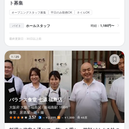
ト募集
オープニングスタッフ募集
平日のみ勤務OK
ネイルOK
ホールスタッフ
時給：
1,180円〜
バイト
最終更新日：30日以上前
バ
1
/
25
バランス食堂 七源 福島店
大阪府 大阪市福島区 /
新福島
駅
166m
食堂、居酒屋、担々麺
3.57
～￥3,999
～￥1,999
48席