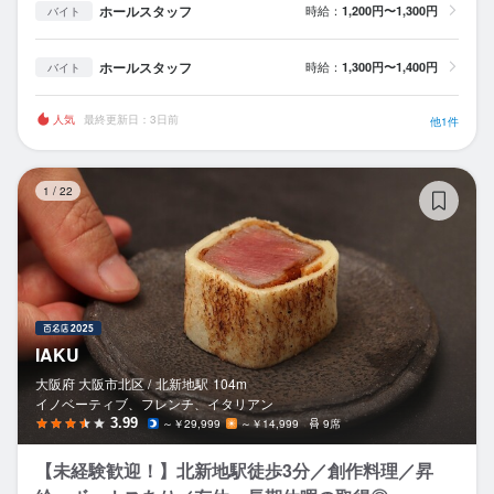
ホールスタッフ
時給：
1,200円〜1,300円
バイト
ホールスタッフ
時給：
1,300円〜1,400円
バイト
人気
最終更新日：3日前
他1件
IA
1
/
22
IAKU
大阪府 大阪市北区 /
北新地
駅
104m
イノベーティブ、フレンチ、イタリアン
3.99
～￥29,999
～￥14,999
9席
【未経験歓迎！】北新地駅徒歩3分／創作料理／昇