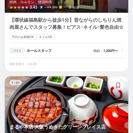
焼肉、ホルモン、韓国料理
3.43
～￥4,999
－
60席
【環状線福島駅から徒歩1分】昔ながらのしちりん焼
肉屋さんでスタッフ募集！ピアス･ネイル･髪色自由☆
平日のみ勤務OK
ネイルOK
ホールスタッフ
時給：
1,200円〜
バイト
最終更新日：16日前
ま
1
/
21
まるや本店 大阪うめきたグリーンプレイス店