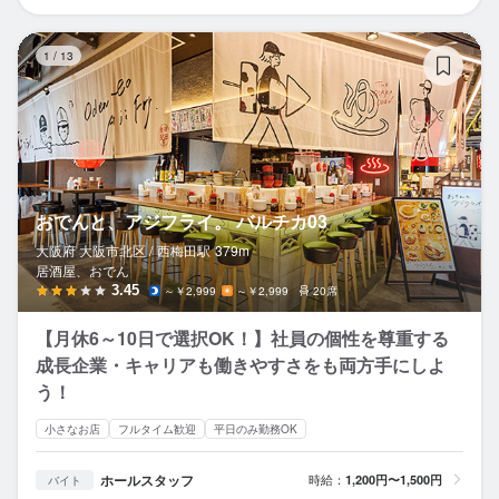
お
1
/
13
おでんと、アジフライ。 バルチカ03
大阪府 大阪市北区 /
西梅田
駅
379m
居酒屋、おでん
3.45
～￥2,999
～￥2,999
20席
【月休6～10日で選択OK！】社員の個性を尊重する
成長企業・キャリアも働きやすさをも両方手にしよ
う！
小さなお店
フルタイム歓迎
平日のみ勤務OK
ホールスタッフ
時給：
1,200円〜1,500円
バイト