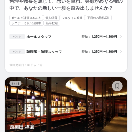
料理や接客を通じて、想いを重ね、笑顔がめぐる輪の
中で、あなたの新しい一歩を踏み出しませんか？
食べログ評価 3.5以上
個人経営
フルタイム歓迎
平日のみ勤務OK
シニア・ミドル活躍中
新卒歓迎
ホールスタッフ
時給：
1,250円〜1,300円
バイト
調理師・調理スタッフ
時給：
1,250円〜1,300円
バイト
最終更新日：30日以上前
西
1
/
13
西梅田 禅園