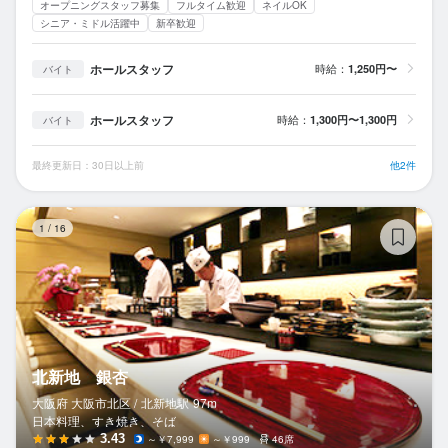
オープニングスタッフ募集
フルタイム歓迎
ネイルOK
シニア・ミドル活躍中
新卒歓迎
ホールスタッフ
時給：
1,250円〜
バイト
ホールスタッフ
時給：
1,300円〜1,300円
バイト
最終更新日：30日以上前
他2件
北
1
/
16
北新地 銀杏
大阪府 大阪市北区 /
北新地
駅
97m
日本料理、すき焼き、そば
3.43
～￥7,999
～￥999
46席