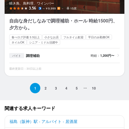
焼き鳥、鳥料理、ワインバー
3.56
～￥9,999
－
15席
自由な身だしなみで調理補助・ホール 時給1500円、
夕方から。
食べログ評価 3.5以上
小さなお店
フルタイム歓迎
平日のみ勤務OK
ネイルOK
シニア・ミドル活躍中
調理補助
時給：
1,200円〜
バイト
最終更新日：30日以上前
1
2
3
4
5
10
関連する求人キーワード
福島（阪神）駅 - アルバイト - 居酒屋