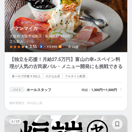
ノマンマイカ
大阪府 大阪市福島区 /
新福島
駅
150m
立ち飲み、バル
3.51
～￥3,999
－
22席
【独立を応援！月給27.5万円】富山の幸×スペイン料
理が人気の古民家バル・メニュー開発にも挑戦できる
食べログ評価 3.5以上
小さなお店
フルタイム歓迎
ホールスタッフ
時給：
1,300円〜1,500円
バイト
最終更新日：30日以上前
炉
1
/
17