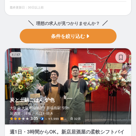
最終更新日：30日以上前
理想の求人が見つかりませんか？
条件を絞り込む
炭
1
/
17
炭と土鍋ごはん 炉色
大阪府 大阪市福島区 /
新福島
駅
55m
居酒屋、洋食、ろばた焼き
3.05
～￥5,999
－
32席
週1日・3時間からOK。新店居酒屋の柔軟シフトバイ