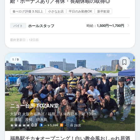
給・ボーナスあり／有休・長期休暇の取得◎
食べログ評価 3.5以上
小さなお店
平日のみ勤務OK
新卒歓迎
ホールスタッフ
時給：
1,500円〜1,700円
バイト
最終更新日：12日前
ニ
1
/
9
ニュー台所 TOZAN堂
大阪府 大阪市福島区 /
福島（ＪＲ西日本）
駅
139m
居酒屋、海鮮、焼き鳥
0.0
～￥5,999
－
28席
福島駅チカ★オープニング！白い教会風おしゃれ居酒