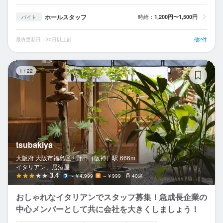
ホールスタッフ
時給：
1,200円〜1,500円
バイト
最終更新日：30日以上前
他2件
ts
1
/
22
tsubakiya
大阪府 大阪市福島区 /
野田（阪神）
駅
666m
イタリアン、居酒屋
3.4
～￥4,999
～￥999
40席
おしゃれなイタリアンでスタッフ募集！急成長企業の
中心メンバーとして共に会社を大きくしましょう！