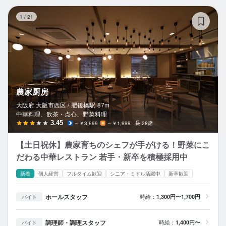
農
1
/
21
農家厨房
大阪府 大阪市西区 /
肥後橋
駅
87m
中華料理、飲茶・点心、野菜料理
3.45
～￥3,999
～￥1,999
28席
【土日祝休】農家育ちのシェフが手がける！野菜にこ
だわる中華レストラン 若手・新卒を積極採用中
新着
個人経営
フルタイム歓迎
シニア・ミドル活躍中
新卒歓迎
ホールスタッフ
時給：
1,300円〜1,700円
バイト
調理師・調理スタッフ
時給：
1,400円〜
バイト