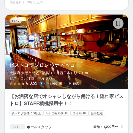
最終更新日：30日以上前
ビ
1
/
17
ビストロ テソロン ウナ ベッコ
大阪府 大阪市北区 /
福島（ＪＲ西日本）
駅
701m
ビストロ、洋食、ワインバー
3.55
～￥4,999
－
35席
【お洒落な店でオシャレしながら働ける！隠れ家ビス
トロ】STAFF積極採用中！！
食べログ評価 3.5以上
平日のみ勤務OK
ネイルOK
新卒歓迎
ホールスタッフ
時給：
1,200円〜
バイト