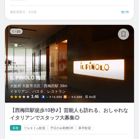
最終更新日：2日前
他1件
IL
1
/
20
IL PINOLO 梅田
大阪府 大阪市北区 /
西梅田
駅
39m
イタリアン、パスタ、レストラン
3.46
～￥14,999
～￥4,999
94席
【西梅田駅徒歩10秒♪】芸能人も訪れる、おしゃれな
イタリアンでスタッフ大募集◎
新着
フルタイム歓迎
平日のみ勤務OK
新卒歓迎