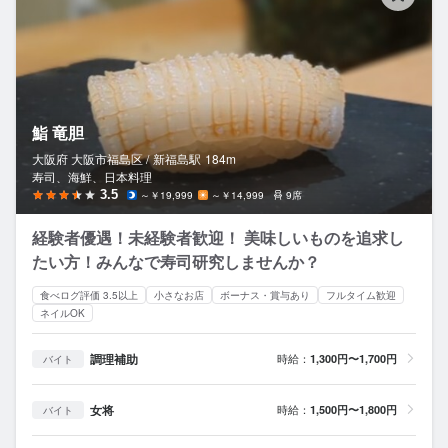
鮨 竜胆
大阪府 大阪市福島区 /
新福島
駅
184m
寿司、海鮮、日本料理
3.5
～￥19,999
～￥14,999
9席
経験者優遇！未経験者歓迎！ 美味しいものを追求し
たい方！みんなで寿司研究しませんか？
食べログ評価 3.5以上
小さなお店
ボーナス・賞与あり
フルタイム歓迎
ネイルOK
調理補助
時給：
1,300円〜1,700円
バイト
女将
時給：
1,500円〜1,800円
バイト