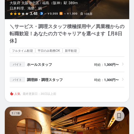
大阪府 大阪市北区 /
福島（阪神）
駅
389m
日本料理、海鮮、鍋
3.48
～￥9,999
～￥1,999
108席
＼サービス・調理スタッフ積極採用中／異業種からの
転職歓迎！あなたの力でキャリアを選べます【月8日
休】
フルタイム歓迎
平日のみ勤務OK
新卒歓迎
ホールスタッフ
時給：
1,300円〜
バイト
調理師・調理スタッフ
時給：
1,300円〜
バイト
人気
最終更新日：30日以上前
北
1
/
18