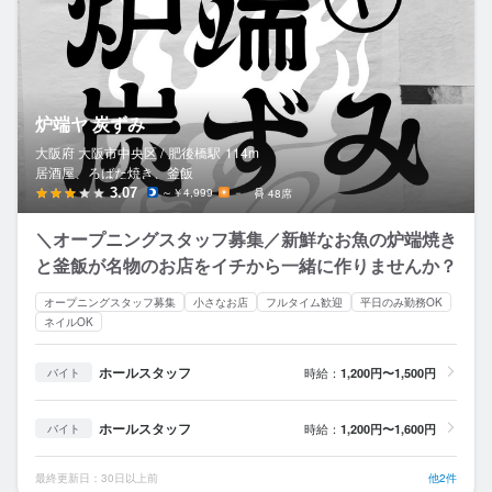
炉端ヤ 炭ずみ
大阪府 大阪市中央区 /
肥後橋
駅
114m
居酒屋、ろばた焼き、釜飯
3.07
～￥4,999
－
48席
＼オープニングスタッフ募集／新鮮なお魚の炉端焼き
と釜飯が名物のお店をイチから一緒に作りませんか？
オープニングスタッフ募集
小さなお店
フルタイム歓迎
平日のみ勤務OK
ネイルOK
ホールスタッフ
時給：
1,200円〜1,500円
バイト
ホールスタッフ
時給：
1,200円〜1,600円
バイト
最終更新日：30日以上前
他2件