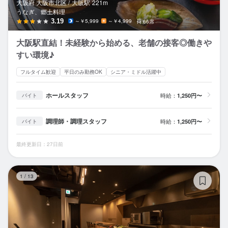
大阪府 大阪市北区 /
大阪
駅
221m
うなぎ、郷土料理
3.19
～￥5,999
～￥4,999
66席
大阪駅直結！未経験から始める、老舗の接客◎働きや
すい環境♪
フルタイム歓迎
平日のみ勤務OK
シニア・ミドル活躍中
ホールスタッフ
時給：
1,250円〜
バイト
調理師・調理スタッフ
時給：
1,250円〜
バイト
最終更新日：27日前
し
1
/
13