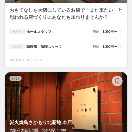
おもてなしを大切にしているお店で「また来たい」と
思われる店づくりにあなたも加わりませんか？
ホールスタッフ
時給：
1,300円〜
バイト
調理師・調理スタッフ
時給：
1,300円〜
バイト
最終更新日：30日以上前
炭
1
/
21
炭火焼鳥さかもり北新地 本店
大阪府 大阪市北区 /
北新地
駅
172m