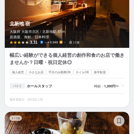
北新地 宿
大阪府 大阪市北区 /
北新地
駅
51m
居酒屋、海鮮、日本料理
3.31
～￥5,999
－
17席
幅広い経験ができる個人経営の創作和食のお店で働き
ませんか？日曜・祝日定休◎
個人経営
小さなお店
平日のみ勤務OK
ネイルOK
新卒歓迎
ホールスタッフ
時給：
1,200円〜
バイト
最終更新日：30日以上前
ノ
1
/
13