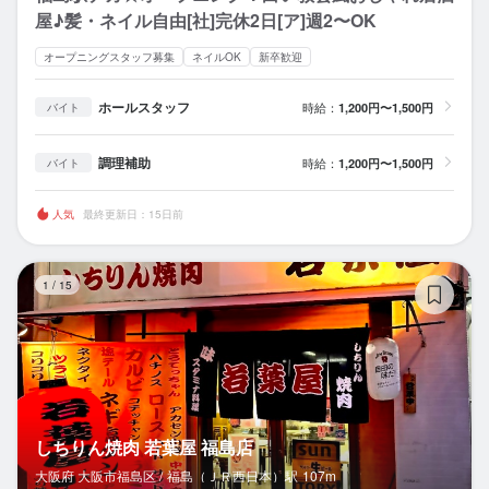
屋♪髪・ネイル自由[社]完休2日[ア]週2〜OK
オープニングスタッフ募集
ネイルOK
新卒歓迎
ホールスタッフ
時給：
1,200円〜1,500円
バイト
調理補助
時給：
1,200円〜1,500円
バイト
人気
最終更新日：15日前
し
1
/
15
しちりん焼肉 若葉屋 福島店
大阪府 大阪市福島区 /
福島（ＪＲ西日本）
駅
107m