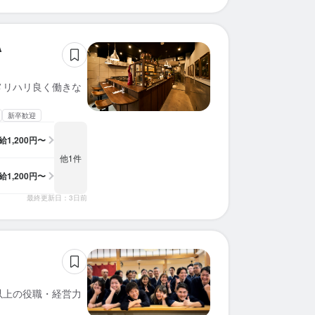
A
メリハリ良く働きな
新卒歓迎
給
1,200円〜
他1件
給
1,200円〜
最終更新日：3日前
以上の役職・経営力