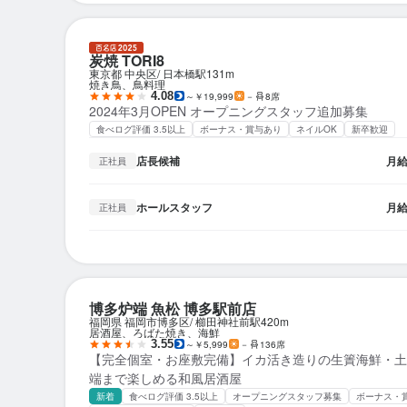
炭焼 TORI8
東京都 中央区
日本橋駅
131m
焼き鳥、鳥料理
4.08
～￥19,999
－
8席
2024年3月OPEN オープニングスタッフ追加募集
食べログ評価 3.5以上
ボーナス・賞与あり
ネイルOK
新卒歓迎
店長候補
月
正社員
ホールスタッフ
月
正社員
博多炉端 魚松 博多駅前店
福岡県 福岡市博多区
櫛田神社前駅
420m
居酒屋、ろばた焼き、海鮮
3.55
～￥5,999
－
136席
【完全個室・お座敷完備】イカ活き造りの生簀海鮮・土
端まで楽しめる和風居酒屋
新着
食べログ評価 3.5以上
オープニングスタッフ募集
ボーナス・