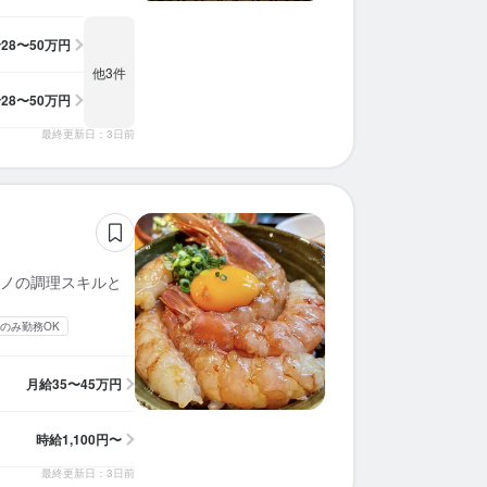
給
28〜50万円
他3件
給
28〜50万円
最終更新日：3日前
ノの調理スキルと
のみ勤務OK
月給
35〜45万円
時給
1,100円〜
最終更新日：3日前