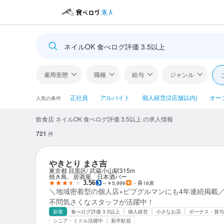
ネイルOK 食べログ評価 3.5以上
雇用形態
職種
給与
ジャンル
正社員
アルバイト
個人経営(2店舗以内)
オー
人気の条件
飲食店 ネイルOK 食べログ評価 3.5以上 の求人情報
721
件
やきとり まさ吉
東京都 目黒区
武蔵小山駅
315m
焼き鳥、居酒屋、日本酒バー
3.56
～￥5,999
－
16席
＼地域密着型の個人店×ビブグルマンにも4年連続掲載
不問気さくなスタッフが活躍中！
新着
食べログ評価 3.5以上
個人経営
小さなお店
ボーナス・賞与
シニア・ミドル活躍中
新卒歓迎