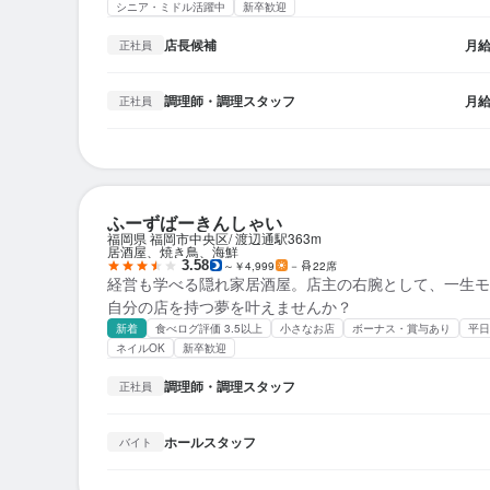
シニア・ミドル活躍中
新卒歓迎
店長候補
月
正社員
調理師・調理スタッフ
月
正社員
ふーずばーきんしゃい
福岡県 福岡市中央区
渡辺通駅
363m
居酒屋、焼き鳥、海鮮
3.58
～￥4,999
－
22席
経営も学べる隠れ家居酒屋。店主の右腕として、一生モ
自分の店を持つ夢を叶えませんか？
新着
食べログ評価 3.5以上
小さなお店
ボーナス・賞与あり
平日
ネイルOK
新卒歓迎
調理師・調理スタッフ
正社員
ホールスタッフ
バイト