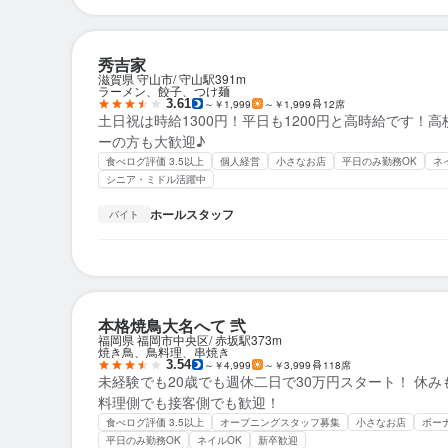
秀吉家
滋賀県 守山市
守山駅
391m
ラーメン、餃子、つけ麺
3.61
～￥1,999
～￥1,999
12席
土日祝は時給1300円！平日も1200円と高時給です！
ーの方も大歓迎♪
食べログ評価 3.5以上
個人経営
小さなお店
平日のみ勤務OK
ネ
シニア・ミドル活躍中
ホールスタッフ
バイト
本格焼鳥大名へて 弐
福岡県 福岡市中央区
赤坂駅
373m
焼き鳥、鳥料理、串焼き
3.54
～￥4,999
～￥3,999
118席
未経験でも20歳でも週休二日で30万円スタート！ 休
料理側でも接客側でも歓迎！
食べログ評価 3.5以上
オープニングスタッフ募集
小さなお店
ボー
平日のみ勤務OK
ネイルOK
新卒歓迎