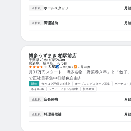
ホールスタッフ
月
正社員
調理補助
月
正社員
博多うずまき 柏駅前店
千葉県 柏市
柏駅
243m
居酒屋、焼き鳥、もつ鍋
3.53
～￥3,999
－
76席
月31万円スタート！博多名物「野菜巻き串」と「餃子
で正社員募集中◎髪色自由♪
新着
食べログ評価 3.5以上
オープニングスタッフ募集
ボーナス・
ネイルOK
シニア・ミドル活躍中
新卒歓迎
店長候補
月
正社員
料理長候補
月
正社員