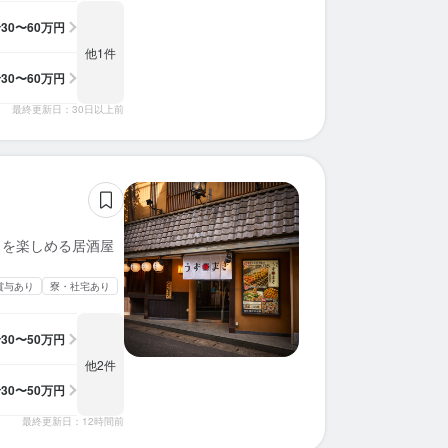
給
30〜60万円
他1件
給
30〜60万円
最終更新日：30日以上前
」を楽しめる居酒屋
賞与あり
寮・社宅あり
給
30〜50万円
他2件
給
30〜50万円
最終更新日：12時間前