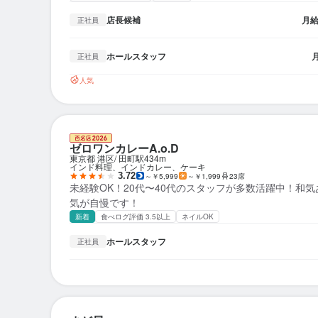
店長候補
月
正社員
ホールスタッフ
正社員
人気
ゼロワンカレーA.o.D
東京都 港区
田町駅
434m
インド料理、インドカレー、ケーキ
3.72
～￥5,999
～￥1,999
23席
未経験OK！20代〜40代のスタッフが多数活躍中！和
気が自慢です！
新着
食べログ評価 3.5以上
ネイルOK
ホールスタッフ
正社員