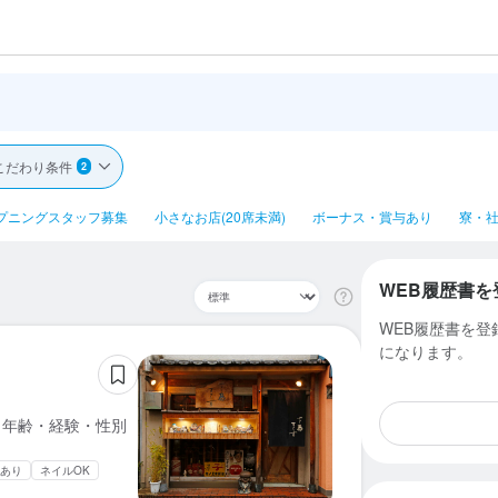
こだわり条件
2
プニングスタッフ募集
小さなお店(20席未満)
ボーナス・賞与あり
寮・社
WEB履歴書を
WEB履歴書を
になります。
／年齢・経験・性別
あり
ネイルOK