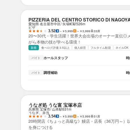
PIZZERIA DEL CENTRO STORICO DI NAGOY
愛知県 名古屋市中区
矢場町駅
526m
ピザ
3.52
～￥5,999
～￥3,999
33席
20〜30代・学生活躍！世界大会出場のオーナー直伝◎
がら本物の技が学べる環境！
新着
食べログ評価 3.5以上
個人経営
フルタイム歓迎
ネイルOK
ホールスタッフ
時
バイト
調理補助
時
バイト
うなぎ処 うな富 宝塚本店
兵庫県 宝塚市
山本駅
631m
うなぎ、弁当
3.54
～￥5,999
～￥5,999
51席
20時閉店《ちょっと高級な》鰻店・店長（36万円～）
を身につける