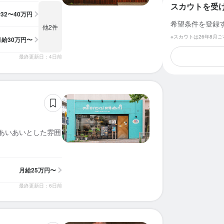
スカウトを受
給
32〜40万円
希望条件を登録
他2件
※スカウトは26年8月
月給
30万円〜
最終更新日：4日前
気あいあいとした雰囲
月給
25万円〜
最終更新日：6日前