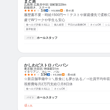
まど居
広島県 広島市中区
胡町駅
229m
鉄板焼き、ステーキ
3.6
～￥9,999
－
41席
履歴書不要・時給1500円〜！テストや家庭優先で柔軟◎
慮でWワークや学生も安心
食べログ評価 3.5以上
個人経営
平日のみ勤務OK
ネイルOK
シニ
新卒歓迎
ホールスタッフ
バイト
かしわビストロ バンバン
東京都 渋谷区
神泉駅
31m
イタリアン、カレー、バル
3.54
～￥5,999
－
40席
☆新店舗準備中☆＼飲食にも夢がある／⇒社員平均年収
視察費毎月2万円支給◎月8日休
食べログ評価 3.5以上
ネイルOK
ホールスタッフ
バイト
人気