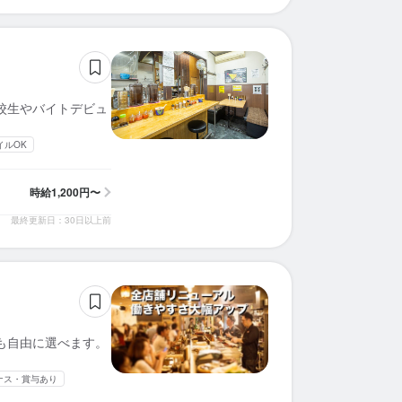
高校生やバイトデビュ
イルOK
時給
1,200円〜
最終更新日：30日以上前
みも自由に選べます。
ナス・賞与あり