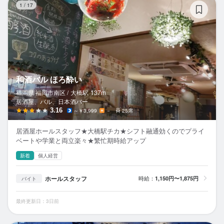
1
/
17
和酒バル ほろ酔い
福岡県 福岡市南区 /
大橋
駅
137m
居酒屋、バル、日本酒バー
3.16
～￥3,999
－
25席
居酒屋ホールスタッフ★大橋駅チカ★シフト融通効くのでプライ
ベートや学業と両立楽々★繁忙期時給アップ
新着
個人経営
ホールスタッフ
時給：
1,150円〜1,875円
バイト
最終更新日：3日前