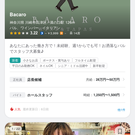
Bacaro
神奈川県 川崎市高津区 /
溝の口
駅
126m
バル、ワインバー、イタリアン
3.22
～￥3,999
－
14席
あなたにあった働き方で！未経験、週1からでも可！お洒落なバル
でスタッフ大募集♪
新着
小さなお店
ボーナス・賞与あり
フルタイム歓迎
平日のみ勤務OK
ネイルOK
シニア・ミドル活躍中
新卒歓迎
店長候補
月給：
28万円〜50万円
正社員
ホールスタッフ
時給：
1,250円〜1,500円
バイト
人気
最終更新日：6日前
他1件
Fr
1
/
22