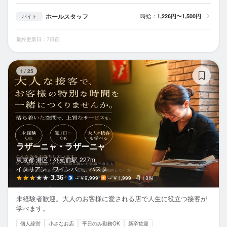
ホールスタッフ
時給：
1,226円〜1,500円
バイト
最終更新日：7日前
ラ
1
/
25
ラザーニャ・ラザーニャ
東京都 港区 /
外苑前
駅
227m
イタリアン、ワインバー、パスタ
3.36
～￥9,999
～￥1,999
18席
未経験者歓迎。大人のお客様に愛される店で人生に役立つ接客が
学べます。
個人経営
小さなお店
平日のみ勤務OK
新卒歓迎