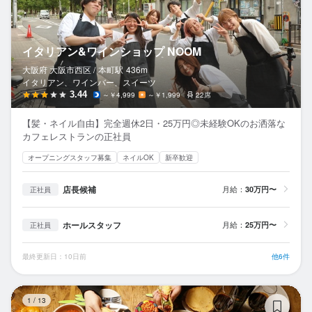
イタリアン&ワインショップ NOOM
大阪府 大阪市西区 /
本町
駅
436m
イタリアン、ワインバー、スイーツ
3.44
～￥4,999
～￥1,999
22席
【髪・ネイル自由】完全週休2日・25万円◎未経験OKのお洒落な
カフェレストランの正社員
オープニングスタッフ募集
ネイルOK
新卒歓迎
店長候補
月給：
30万円〜
正社員
ホールスタッフ
月給：
25万円〜
正社員
最終更新日：10日前
他6件
ロ
1
/
13