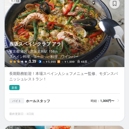
1
/
13
赤坂スペインクラブ アラ
東京都 港区 /
赤坂見附
駅
158m
スペイン料理、ヨーロッパ料理、ワインバー
3.39
～￥5,999
～￥1,999
48席
長期勤務歓迎！本場スペイン人シェフメニュー監修、モダンスパ
ニッシュレストラン！
新着
ホールスタッフ
時給：
1,300円〜
バイト
最終更新日：3日前
和