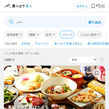
メニュー
ログイン
絞り込み
バー
ログイン・無料会員登録
雇用形態
職種
給与
バー
こだわり条件
食べログ求人TOP
正社員
アルバイト
食べログ評価 3.5以上
個人経営(2店舗
人気の条件
バー の求人情報（2ページ目）
求人検索
1,983
件
マイページ管理
高
1
/
19
閲覧履歴
気になる求人
検索履歴・保存した条件
高知 アテと酒 ほたえる