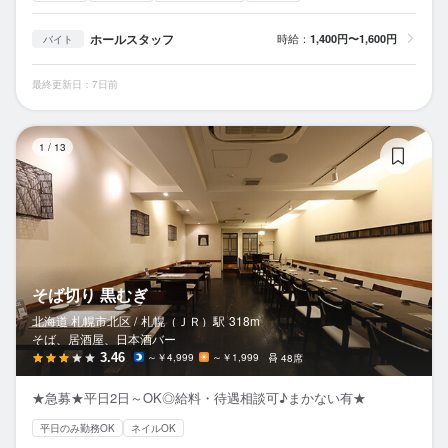
ホールスタッフ
時給：
1,400円〜1,600円
バイト
最終更新日：7日前
そ
1
/
13
そば切り 黒むぎ
北海道 札幌市北区 /
札幌（ＪＲ）
駅
318m
そば、居酒屋、日本酒バー
3.46
～￥4,999
～￥1,999
48席
★急募★平日2日～OK◎給料・待遇相談可♪まかない有★
平日のみ勤務OK
ネイルOK