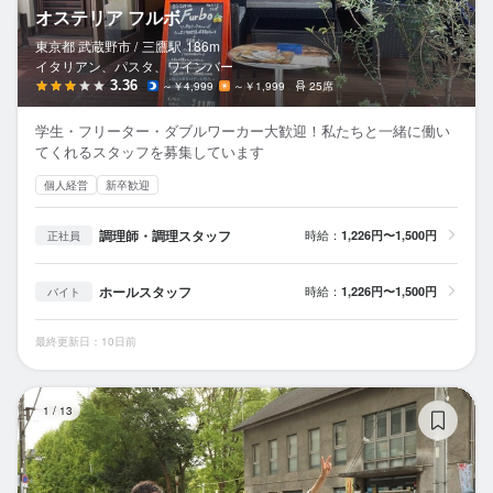
オステリア フルボ
東京都 武蔵野市 /
三鷹
駅
186m
イタリアン、パスタ、ワインバー
3.36
～￥4,999
～￥1,999
25席
学生・フリーター・ダブルワーカー大歓迎！私たちと一緒に働い
てくれるスタッフを募集しています
個人経営
新卒歓迎
調理師・調理スタッフ
時給：
1,226円〜1,500円
正社員
ホールスタッフ
時給：
1,226円〜1,500円
バイト
最終更新日：10日前
イ
1
/
13