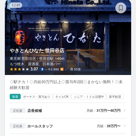
や
1
/
17
やきとんひなた 世田谷店
東京都 世田谷区 /
世田谷
駅
140m
もつ焼き、居酒屋、日本酒バー
3.07
～￥2,999
－
55席
◇駅チカ！◇月給30万円以上◇賞与年2回◇まかない無料！◇未
経験大歓迎
新着
ボーナス・賞与あり
ネイルOK
シニア・ミドル活躍中
新卒歓迎
店長候補
月給：
31万円〜48万円
正社員
ホールスタッフ
月給：
29万円〜
正社員