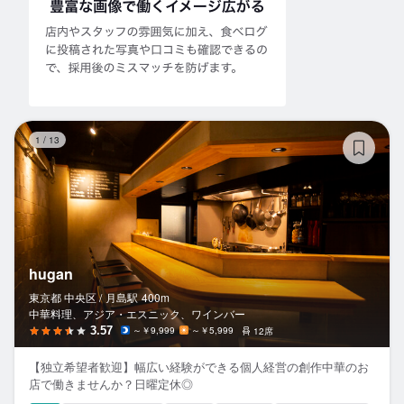
hu
1
/
13
hugan
東京都 中央区 /
月島
駅
400m
中華料理、アジア・エスニック、ワインバー
3.57
～￥9,999
～￥5,999
12席
【独立希望者歓迎】幅広い経験ができる個人経営の創作中華のお
店で働きませんか？日曜定休◎