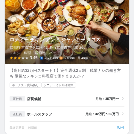
ロティー チキン アンド ジャッキー タコス
京都府 京都市下京区 /
四条（京都市営）
駅
265m
メキシコ料理、居酒屋、バー
3.45
～￥2,999
～￥999
40席
【高月給32万円スタート！】完全週休2日制 残業ナシの働き方
も 陽気なメキシコ料理店で働きませんか？
ボーナス・賞与あり
シニア・ミドル活躍中
店長候補
月給：
35万円〜
正社員
ホールスタッフ
月給：
32万円〜35万円
正社員
最終更新日：10日前
他4件