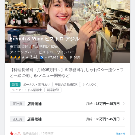
French & Wine ビストロ アジル
東京都 港区 /
赤坂見附
駅
82m
ダイニングバー、ビストロ、ワインバー
3.41
～￥7,999
－
50席
【料理長候補：月給35万円～】即勤務可/おしゃれOK/一流シェフ
と一緒に働ける/メニュー開発など
新着
ボーナス・賞与あり
平日のみ勤務OK
ネイルOK
シニア・ミドル活躍中
新卒歓迎
店長候補
月給：
35万円〜45万円
正社員
店長候補
月給：
35万円〜45万円
正社員
人気
最終更新日：15時間前
他16件