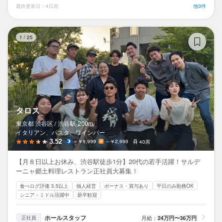
最終更新日：4日前
他3件
タ
1
/
25
タロス
東京都 渋谷区 /
渋谷
駅
200m
イタリアン、パスタ、ワインバー
3.52
～￥9,999
～￥2,999
40席
【月８日以上お休み、渋谷駅徒歩1分】20代の若手活躍！サルデ
ーニャ郷土料理レストラン正社員大募集！
食べログ評価 3.5以上
個人経営
ボーナス・賞与あり
平日のみ勤務OK
シニア・ミドル活躍中
新卒歓迎
ホールスタッフ
月給：
24万円〜36万円
正社員