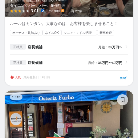
ダイニングバー、バー、創作料理
3.01
～￥3,999
－
27席
ルールはカンタン。大事なのは、お客様を楽しませること！
ボーナス・賞与あり
ネイルOK
シニア・ミドル活躍中
新卒歓迎
店長候補
月給：
35万円〜
正社員
店長候補
月給：
35万円〜40万円
正社員
人気
最終更新日：9日前
他6件
オ
1
/
13