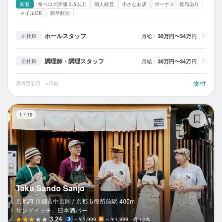
新着
食べログ評価 3.5以上
個人経営
小さなお店
ボーナス・賞与あり
ネイルOK
新卒歓迎
ホールスタッフ
月給：
30万円〜34万円
正社員
調理師・調理スタッフ
月給：
30万円〜34万円
正社員
最終更新日：5日前
他2件
Ta
1
/
19
Taku Sando Sanjo
京都府 京都市中京区 /
京都市役所前
駅
405m
サンドイッチ、日本酒バー
3.24
～￥1,999
～￥1,999
12席