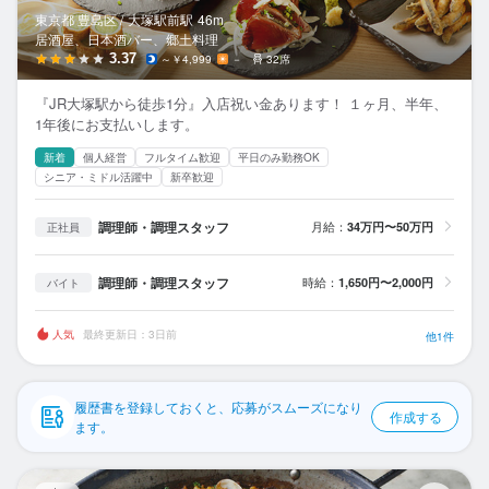
応募履歴
東京都 豊島区 /
大塚駅前
駅
46m
居酒屋、日本酒バー、郷土料理
WEB履歴書
3.37
～￥4,999
－
32席
『JR大塚駅から徒歩1分』入店祝い金あります！ １ヶ月、半年、
スカウト・メルマガ受信設定
1年後にお支払いします。
新着
個人経営
フルタイム歓迎
平日のみ勤務OK
ヘルプ・お問い合わせフォーム
シニア・ミドル活躍中
新卒歓迎
掲載をご検討の店舗様へ
調理師・調理スタッフ
月給：
34万円〜50万円
正社員
食べログ求人PRESS
調理師・調理スタッフ
時給：
1,650円〜2,000円
バイト
プライバシーポリシー
利用規約
人気
最終更新日：3日前
他1件
企業情報
履歴書を登録しておくと、応募がスムーズになり
作成する
ます。
赤