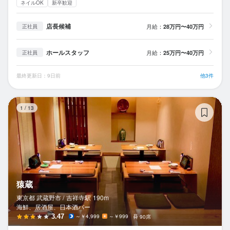
ネイルOK
新卒歓迎
店長候補
月給：
28万円〜40万円
正社員
ホールスタッフ
月給：
25万円〜40万円
正社員
最終更新日：9日前
他3件
猿
1
/
13
猿蔵
東京都 武蔵野市 /
吉祥寺
駅
190m
海鮮、居酒屋、日本酒バー
3.47
～￥4,999
～￥999
90席