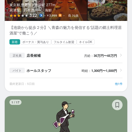
東京都 豊島区 /
池袋
駅
277m
居酒屋、日本酒バー、海鮮
3.22
～￥3,999
－
70席
【池袋から徒歩２分】＼青森の魅力を発信する“話題の郷土料理居
酒屋”で働こう／
新着
ボーナス・賞与あり
フルタイム歓迎
ネイルOK
店長候補
月給：
30万円〜45万円
正社員
ホールスタッフ
時給：
1,300円〜1,500円
バイト
最終更新日：5日前
他1件
Ba
1
/
17