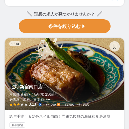
理想の求人が見つかりませんか？
条件を絞り込む
北
1
/
13
北丸 新宿南口店
東京都 新宿区 /
新宿
駅
256m
居酒屋、海鮮、日本酒バー
3.13
～￥4,999
～￥3,999
130席
給与手渡し＆髪色ネイル自由！雰囲気抜群の海鮮和食居酒屋
新卒歓迎