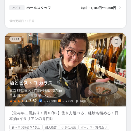
ホールスタッフ
時給：
1,100円〜1,300円
バイト
最終更新日：9日前
酒
1
/
19
酒とビストロ カラス
東京都 江東区 /
門前仲町
駅
271m
日本酒バー、居酒屋、バル
3.52
～￥9,999
～￥999
16席
【賞与年二回あり！月10休~】働き方選べる、経験も積める！日
本酒×イタリアンの専門店
食べログ評価 3.5以上
個人経営
小さなお店
ボーナス・賞与あり