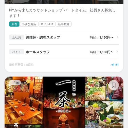
NYから来たカツサンドショップ パートタイム、社員さん募集し
ます！
新着
小さなお店
ネイルOK
新卒歓迎
調理師・調理スタッフ
時給：
1,150円〜
正社員
ホールスタッフ
時給：
1,150円〜
バイト
最終更新日：5日前
他1件
一
1
/
16
一茶