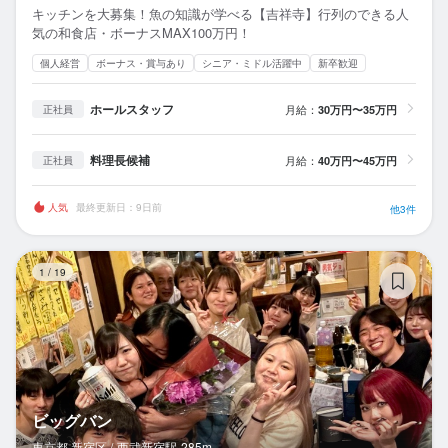
キッチンを大募集！魚の知識が学べる【吉祥寺】行列のできる人
気の和食店・ボーナスMAX100万円！
個人経営
ボーナス・賞与あり
シニア・ミドル活躍中
新卒歓迎
ホールスタッフ
月給：
30万円〜35万円
正社員
料理長候補
月給：
40万円〜45万円
正社員
人気
最終更新日：9日前
他3件
ビ
1
/
19
ビッグバン
東京都 新宿区 /
西武新宿
駅
285m