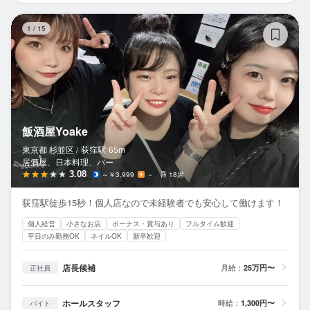
飯
1
/
15
飯酒屋Yoake
東京都 杉並区 /
荻窪
駅
65m
居酒屋、日本料理、バー
3.08
～￥3,999
－
18席
荻窪駅徒歩15秒！個人店なので未経験者でも安心して働けます！
個人経営
小さなお店
ボーナス・賞与あり
フルタイム歓迎
平日のみ勤務OK
ネイルOK
新卒歓迎
店長候補
月給：
25万円〜
正社員
ホールスタッフ
時給：
1,300円〜
バイト