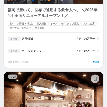
福岡で磨いて、世界で通用する飲食人へ。 ＼2026年
4月 全面リニューアルオープン！／
食べログ評価 3.5以上
個人経営
オープニングスタッフ募集
小さなお店
ボーナス・賞与あり
新卒歓迎
店長候補
月給：
30万円〜
正社員
ホールスタッフ
月給：
27万円〜
正社員
最終更新日：16日前
他6件
鉄
1
/
23