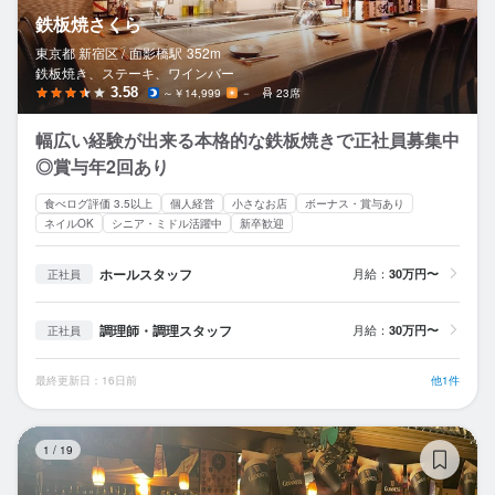
鉄板焼さくら
東京都 新宿区 /
面影橋
駅
352m
鉄板焼き、ステーキ、ワインバー
3.58
～￥14,999
－
23席
幅広い経験が出来る本格的な鉄板焼きで正社員募集中
◎賞与年2回あり
食べログ評価 3.5以上
個人経営
小さなお店
ボーナス・賞与あり
ネイルOK
シニア・ミドル活躍中
新卒歓迎
ホールスタッフ
月給：
30万円〜
正社員
調理師・調理スタッフ
月給：
30万円〜
正社員
最終更新日：16日前
他1件
ハ
1
/
19