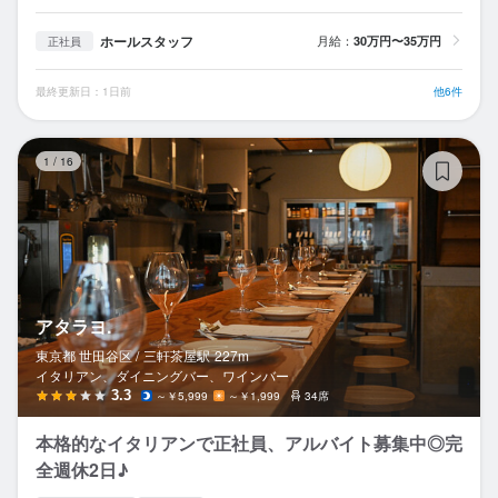
ホールスタッフ
月給：
30万円〜35万円
正社員
最終更新日：1日前
他6件
ア
1
/
16
アタラヨ.
東京都 世田谷区 /
三軒茶屋
駅
227m
イタリアン、ダイニングバー、ワインバー
3.3
～￥5,999
～￥1,999
34席
本格的なイタリアンで正社員、アルバイト募集中◎完
全週休2日♪