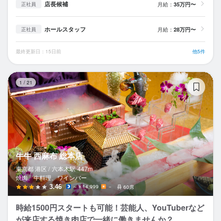
店長候補
月給：
35万円〜
正社員
ホールスタッフ
月給：
28万円〜
正社員
最終更新日：15日前
他5件
牛
1
/
21
牛牛 西麻布 総本店
東京都 港区 /
六本木
駅
447m
焼肉、牛料理、ワインバー
3.46
～￥14,999
－
60席
時給1500円スタートも可能！芸能人、YouTuberなど
が来店する焼き肉店で一緒に働きませんか？