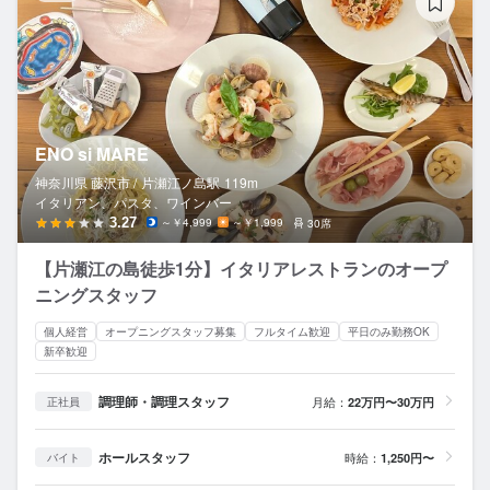
ENO si MARE
神奈川県 藤沢市 /
片瀬江ノ島
駅
119m
イタリアン、パスタ、ワインバー
3.27
～￥4,999
～￥1,999
30席
【片瀬江の島徒歩1分】イタリアレストランのオープ
ニングスタッフ
個人経営
オープニングスタッフ募集
フルタイム歓迎
平日のみ勤務OK
新卒歓迎
調理師・調理スタッフ
月給：
22万円〜30万円
正社員
ホールスタッフ
時給：
1,250円〜
バイト