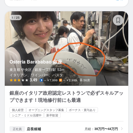
Os
1
/
25
Osteria Barababao 銀座
東京都 中央区 /
銀座一丁目
駅
53m
イタリアン、ワインバー、パスタ
3.49
～￥7,999
～￥2,999
56席
銀座のイタリア政府認定レストランで必ずスキルアッ
プできます！現地修行前にも最適
個人経営
オープニングスタッフ募集
ボーナス・賞与あり
シニア・ミドル活躍中
新卒歓迎
店長候補
月給：
39万円〜44万円
正社員