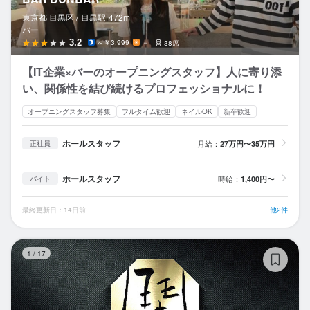
東京都 目黒区 /
目黒
駅
472m
バー
3.2
～￥3,999
－
38席
【IT企業×バーのオープニングスタッフ】人に寄り添
い、関係性を結び続けるプロフェッショナルに！
オープニングスタッフ募集
フルタイム歓迎
ネイルOK
新卒歓迎
ホールスタッフ
月給：
27万円〜35万円
正社員
ホールスタッフ
時給：
1,400円〜
バイト
最終更新日：14日前
他2件
鬨
1
/
17