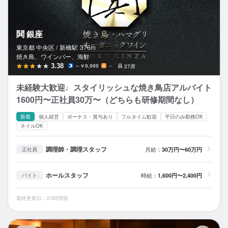
鬨 銀座
東京都 中央区 /
新橋
駅
376m
焼き鳥、ワインバー、海鮮
3.38
～￥9,999
－
27席
未経験大歓迎♩スタイリッシュな焼き鳥店アルバイト
1600円〜正社員30万〜（どちらも研修期間なし）
新着
個人経営
ボーナス・賞与あり
フルタイム歓迎
平日のみ勤務OK
ネイルOK
調理師・調理スタッフ
月給：
30万円〜60万円
正社員
ホールスタッフ
時給：
1,600円〜2,400円
バイト
最終更新日：23時間前
茜