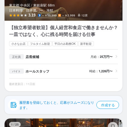
応募履歴
東京都 中央区 /
東銀座
駅
68m
日本料理、日本酒バー、海鮮
WEB履歴書
3.19
～￥19,999
～￥3,999
12席
【独立希望者歓迎】個人経営和食店で働きませんか？
スカウト・メルマガ受信設定
一皿ではなく、心に残る時間を届ける仕事
ヘルプ・お問い合わせフォーム
小さなお店
フルタイム歓迎
平日のみ勤務OK
新卒歓迎
掲載をご検討の店舗様へ
店長候補
月給：
25万円〜
正社員
食べログ求人PRESS
ホールスタッフ
時給：
1,226円〜
バイト
プライバシーポリシー
最終更新日：11日前
利用規約
企業情報
履歴書を登録しておくと、応募がスムーズになり
作成する
ます。
CR
1
/
25