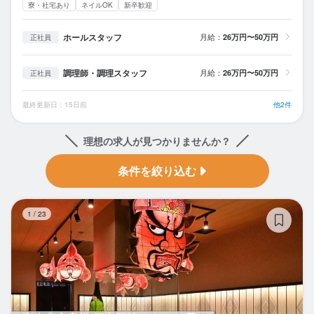
寮・社宅あり
ネイルOK
新卒歓迎
ホールスタッフ
月給：
26万円〜50万円
正社員
調理師・調理スタッフ
月給：
26万円〜50万円
正社員
最終更新日：15日前
他2件
理想の求人が見つかりませんか？
条件を絞り込む
完
1
/
23