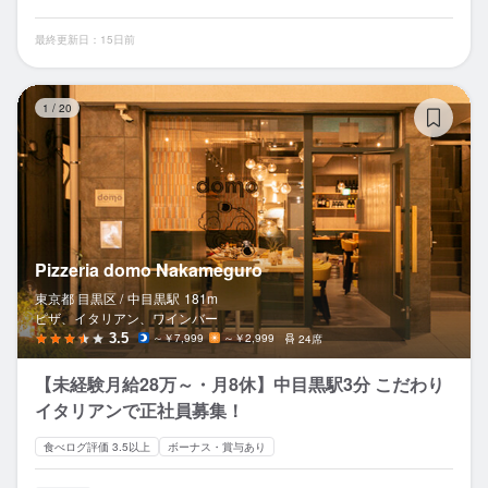
最終更新日：15日前
Pi
1
/
20
Pizzeria domo Nakameguro
東京都 目黒区 /
中目黒
駅
181m
ピザ、イタリアン、ワインバー
3.5
～￥7,999
～￥2,999
24席
【未経験月給28万～・月8休】中目黒駅3分 こだわり
イタリアンで正社員募集！
食べログ評価 3.5以上
ボーナス・賞与あり