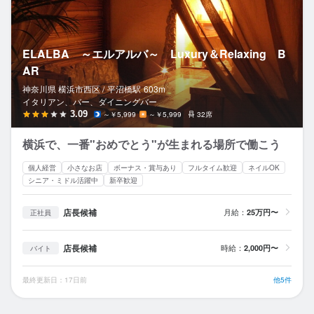
ELALBA ～エルアルバ～ Luxury＆Relaxing B
AR
神奈川県 横浜市西区 /
平沼橋
駅
603m
イタリアン、バー、ダイニングバー
3.09
～￥5,999
～￥5,999
32席
横浜で、一番"おめでとう"が生まれる場所で働こう
個人経営
小さなお店
ボーナス・賞与あり
フルタイム歓迎
ネイルOK
シニア・ミドル活躍中
新卒歓迎
店長候補
月給：
25万円〜
正社員
店長候補
時給：
2,000円〜
バイト
最終更新日：17日前
他5件