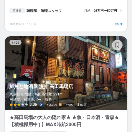
調理師・調理スタッフ
月給：
26万円〜50万円
正社員
最終更新日：15日前
他2件
鮮
1
/
25
鮮魚と地酒屋 漁介 高田馬場店
東京都 新宿区 /
高田馬場
駅
291m
居酒屋、日本酒バー、海鮮
3.36
～￥3,999
～￥999
83席
★高田馬場の大人の隠れ家★ ★魚・日本酒・青森★
【積極採用中↑】MAX時給2000円