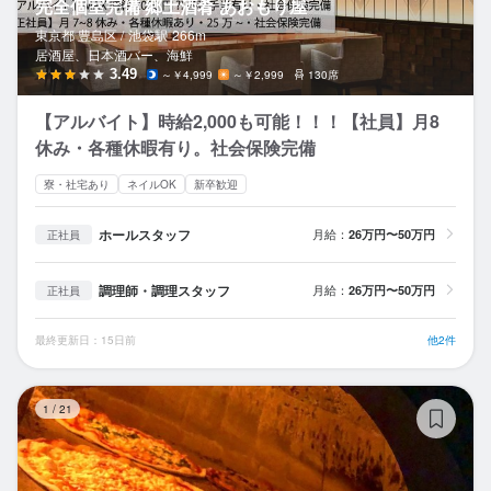
完全個室完備 郷土酒肴 あおもり屋
東京都 豊島区 /
池袋
駅
266m
居酒屋、日本酒バー、海鮮
3.49
～￥4,999
～￥2,999
130席
【アルバイト】時給2,000も可能！！！【社員】月8
休み・各種休暇有り。社会保険完備
寮・社宅あり
ネイルOK
新卒歓迎
ホールスタッフ
月給：
26万円〜50万円
正社員
調理師・調理スタッフ
月給：
26万円〜50万円
正社員
最終更新日：15日前
他2件
イ
1
/
21