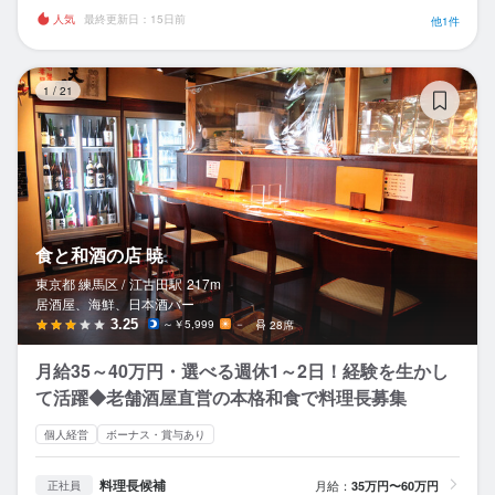
人気
最終更新日：15日前
他1件
食
1
/
21
食と和酒の店 暁
東京都 練馬区 /
江古田
駅
217m
居酒屋、海鮮、日本酒バー
3.25
～￥5,999
－
28席
月給35～40万円・選べる週休1～2日！経験を生かし
て活躍◆老舗酒屋直営の本格和食で料理長募集
個人経営
ボーナス・賞与あり
料理長候補
月給：
35万円〜60万円
正社員