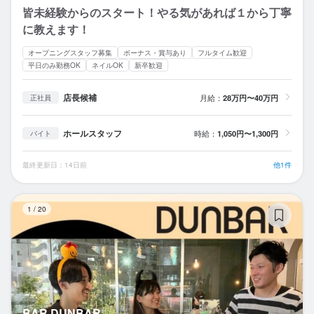
皆未経験からのスタート！やる気があれば１から丁寧
に教えます！
オープニングスタッフ募集
ボーナス・賞与あり
フルタイム歓迎
平日のみ勤務OK
ネイルOK
新卒歓迎
店長候補
月給：
28万円〜40万円
正社員
ホールスタッフ
時給：
1,050円〜1,300円
バイト
最終更新日：14日前
他1件
BA
1
/
20
BAR DUNBAR