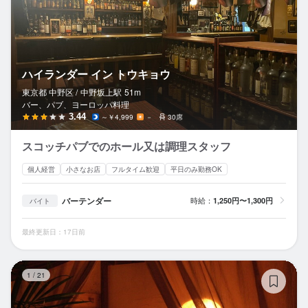
ハイランダー イン トウキョウ
東京都 中野区 /
中野坂上
駅
51m
バー、パブ、ヨーロッパ料理
3.44
～￥4,999
－
30席
スコッチパブでのホール又は調理スタッフ
個人経営
小さなお店
フルタイム歓迎
平日のみ勤務OK
バーテンダー
時給：
1,250円〜1,300円
バイト
最終更新日：17日前
E
1
/
21