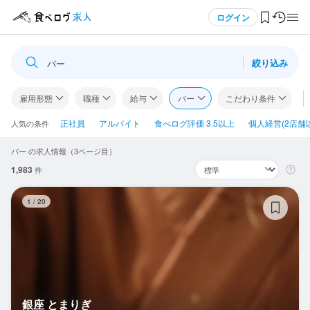
メニュー
ログイン
絞り込み
バー
ログイン・無料会員登録
雇用形態
職種
給与
バー
こだわり条件
食べログ求人TOP
正社員
アルバイト
食べログ評価 3.5以上
個人経営(2店舗
人気の条件
バー の求人情報（3ページ目）
求人検索
1,983
件
マイページ管理
銀
1
/
20
閲覧履歴
気になる求人
検索履歴・保存した条件
銀座 とまりぎ