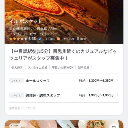
イル ボスケット
東京都 目黒区 /
中目黒
駅
228m
イタリアン、ピザ、ワインバー
3.36
～￥3,999
～￥1,999
32席
【中目黒駅徒歩5分】目黒川近くのカジュアルなピッ
ツェリアがスタッフ募集中！
個人経営
フルタイム歓迎
平日のみ勤務OK
新卒歓迎
ホールスタッフ
時給：
1,300円〜1,350円
バイト
調理師・調理スタッフ
時給：
1,300円〜1,350円
バイト
最終更新日：15日前
EN
1
/
21