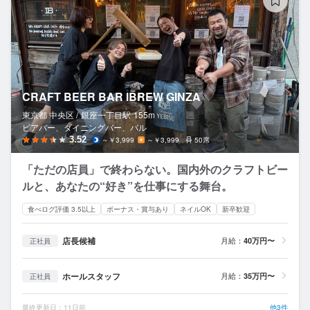
CRAFT BEER BAR IBREW GINZA
東京都 中央区 /
銀座一丁目
駅
155m
ビアバー、ダイニングバー、バル
3.52
～￥3,999
～￥3,999
50席
「ただの店員」で終わらない。国内外のクラフトビー
ルと、あなたの“好き”を仕事にする舞台。
食べログ評価 3.5以上
ボーナス・賞与あり
ネイルOK
新卒歓迎
店長候補
月給：
40万円〜
正社員
ホールスタッフ
月給：
35万円〜
正社員
最終更新日：11日前
他3件