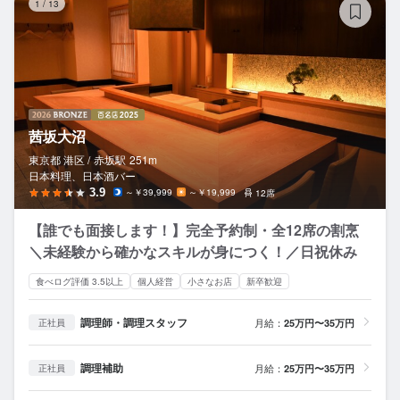
1
/
13
茜坂大沼
東京都 港区 /
赤坂
駅
251m
日本料理、日本酒バー
3.9
～￥39,999
～￥19,999
12席
【誰でも面接します！】完全予約制・全12席の割烹
＼未経験から確かなスキルが身につく！／日祝休み
食べログ評価 3.5以上
個人経営
小さなお店
新卒歓迎
調理師・調理スタッフ
月給：
25万円〜35万円
正社員
調理補助
月給：
25万円〜35万円
正社員