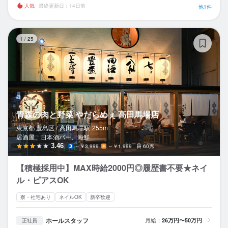
人気
最終更新日：14日前
他1件
青
1
/
25
青森の肉と野菜 やだらめぇ 高田馬場店
東京都 豊島区 /
高田馬場
駅
255m
居酒屋、日本酒バー、海鮮
3.46
～￥3,999
～￥1,999
60席
【積極採用中】MAX時給2000円◎履歴書不要★ネイ
ル・ピアスOK
寮・社宅あり
ネイルOK
新卒歓迎
ホールスタッフ
月給：
26万円〜50万円
正社員