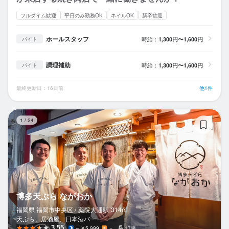
フルタイム歓迎
平日のみ勤務OK
ネイルOK
新卒歓迎
ホールスタッフ
時給：
1,300円〜1,600円
バイト
調理補助
時給：
1,300円〜1,600円
バイト
最終更新日：16日前
他1件
博
1
/
24
博多天ぷら ながおか
福岡県 福岡市中央区 /
薬院大通
駅
314m
天ぷら、居酒屋、日本酒バー
3.55
～￥5,999
－
17席