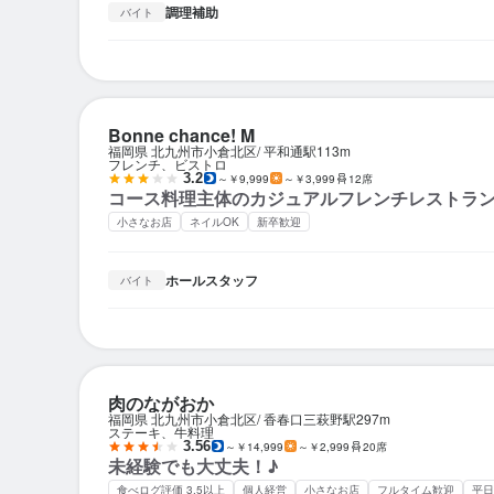
調理補助
バイト
Bonne chance! M
福岡県 北九州市小倉北区
平和通駅
113m
フレンチ、ビストロ
3.2
～￥9,999
～￥3,999
12席
コース料理主体のカジュアルフレンチレストラ
小さなお店
ネイルOK
新卒歓迎
ホールスタッフ
バイト
肉のながおか
福岡県 北九州市小倉北区
香春口三萩野駅
297m
ステーキ、牛料理
3.56
～￥14,999
～￥2,999
20席
未経験でも大丈夫！♪
食べログ評価 3.5以上
個人経営
小さなお店
フルタイム歓迎
平日