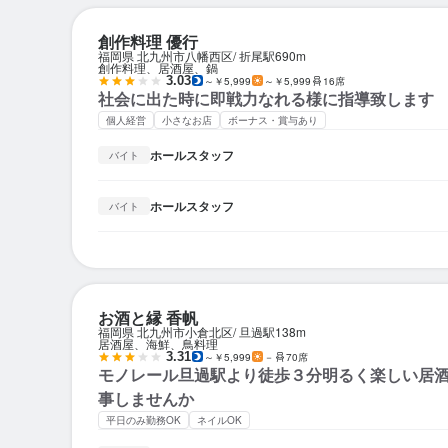
創作料理 優行
福岡県 北九州市八幡西区
折尾駅
690m
創作料理、居酒屋、鍋
3.03
～￥5,999
～￥5,999
16席
社会に出た時に即戦力なれる様に指導致します
個人経営
小さなお店
ボーナス・賞与あり
ホールスタッフ
バイト
ホールスタッフ
バイト
お酒と縁 香帆
福岡県 北九州市小倉北区
旦過駅
138m
居酒屋、海鮮、鳥料理
3.31
～￥5,999
－
70席
モノレール旦過駅より徒歩３分明るく楽しい居
事しませんか
平日のみ勤務OK
ネイルOK