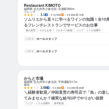
Restaurant KIMOTO
福岡県 北九州市小倉北区
旦過駅
360m
フレンチ
3.1
～￥19,999
～￥9,999
10席
ソムリエから直々に学べるワインの知識！全10
るフレンチレストランでサービスのお仕事
個人経営
小さなお店
フルタイム歓迎
シニア・ミドル活躍中
ホールスタッフ
バイト
ホールスタッフ
バイト
からと市場
福岡県 北九州市小倉北区
平和通駅
317m
寿司
3.08
～￥3,999
～￥3,999
39席
＼経験者歓迎／仲卸直営の寿司店で「魚」の楽
てみませんか？確実な給与UPでやりがい抜群
シニア・ミドル活躍中
新卒歓迎