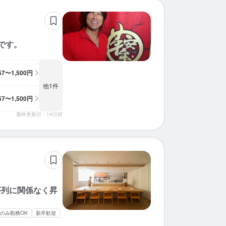
です。
057〜1,500円
他1件
057〜1,500円
最終更新日：14日前
序列に関係なく昇
のみ勤務OK
新卒歓迎