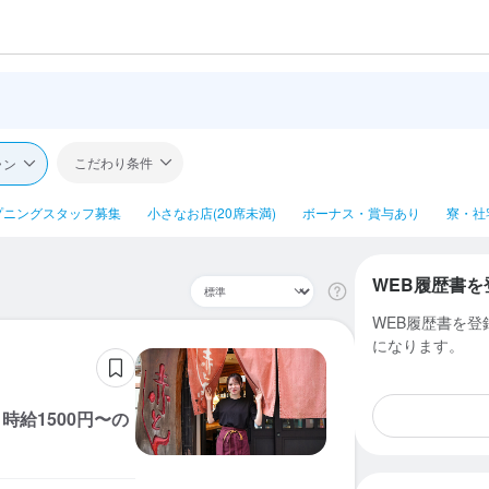
こだわり条件
ラン
プニングスタッフ募集
小さなお店(20席未満)
ボーナス・賞与あり
寮・社
WEB履歴書を
WEB履歴書を
になります。
給1500円〜の