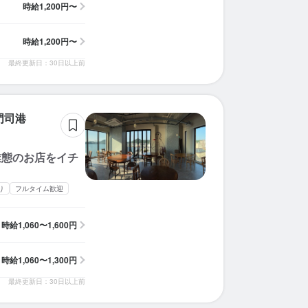
時給
1,200円〜
時給
1,200円〜
最終更新日：30日以上前
門司港
業態のお店をイチ
り
フルタイム歓迎
時給
1,060〜1,600円
時給
1,060〜1,300円
最終更新日：30日以上前