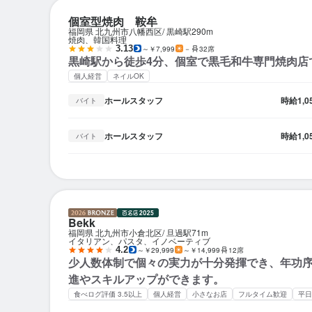
個室型焼肉 鞍牟
福岡県 北九州市八幡西区
黒崎駅
290m
焼肉、韓国料理
3.13
～￥7,999
－
32席
黒崎駅から徒歩4分、個室で黒毛和牛専門焼肉店
個人経営
ネイルOK
ホールスタッフ
時給
1,
バイト
ホールスタッフ
時給
1,
バイト
Bekk
福岡県 北九州市小倉北区
旦過駅
71m
イタリアン、パスタ、イノベーティブ
4.2
～￥29,999
～￥14,999
12席
少人数体制で個々の実力が十分発揮でき、年功
進やスキルアップができます。
食べログ評価 3.5以上
個人経営
小さなお店
フルタイム歓迎
平日