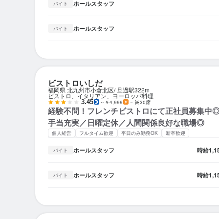
ホールスタッフ
バイト
ホールスタッフ
バイト
ビストロいしだ
福岡県 北九州市小倉北区
旦過駅
322m
ビストロ、イタリアン、ヨーロッパ料理
3.45
～￥4,999
－
30席
経験不問！フレンチビストロにて正社員募集中
手当充実／日曜定休／人間関係良好な職場◎
個人経営
フルタイム歓迎
平日のみ勤務OK
新卒歓迎
ホールスタッフ
時給
1,
バイト
ホールスタッフ
時給
1,
バイト