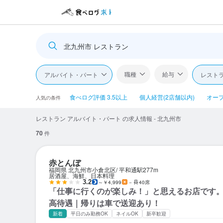
北九州市 レストラン
職種
給与
アルバイト・パート
レスト
食べログ評価 3.5以上
個人経営(2店舗以内)
オー
人気の条件
レストラン アルバイト・パート の求人情報 - 北九州市
70
件
赤とんぼ
福岡県 北九州市小倉北区
平和通駅
277m
居酒屋、海鮮、日本料理
3.2
～￥4,999
－
40席
「仕事に行くのが楽しみ！」と思えるお店です。時
高待遇｜帰りは車で送迎あり！
新着
平日のみ勤務OK
ネイルOK
新卒歓迎