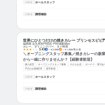
ホールスタッフ
バイト
調理補助
バイト
世界にひとつだけの焼きカレー プリンセスピピ
福岡県 北九州市門司区
門司港駅
66m
カレー、ダイニングバー、タイ料理
3.43
～￥2,999
～￥1,999
21席
＼オープニングスタッフ募集／焼きカレーの新
から一緒に作りませんか？【経験者歓迎】
個人経営
オープニングスタッフ募集
小さなお店
ボーナス・賞与あ
平日のみ勤務OK
新卒歓迎
ホールスタッフ
バイト
調理補助
バイト