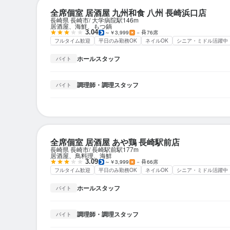
全席個室 居酒屋 九州和食 八州 長崎浜口店
長崎県 長崎市
大学病院駅
146m
居酒屋、海鮮、もつ鍋
3.04
～￥3,999
－
76席
フルタイム歓迎
平日のみ勤務OK
ネイルOK
シニア・ミドル活躍中
ホールスタッフ
バイト
調理師・調理スタッフ
バイト
全席個室 居酒屋 あや鶏 長崎駅前店
長崎県 長崎市
長崎駅前駅
177m
居酒屋、鳥料理、海鮮
3.09
～￥3,999
－
66席
フルタイム歓迎
平日のみ勤務OK
ネイルOK
シニア・ミドル活躍中
ホールスタッフ
バイト
調理師・調理スタッフ
バイト