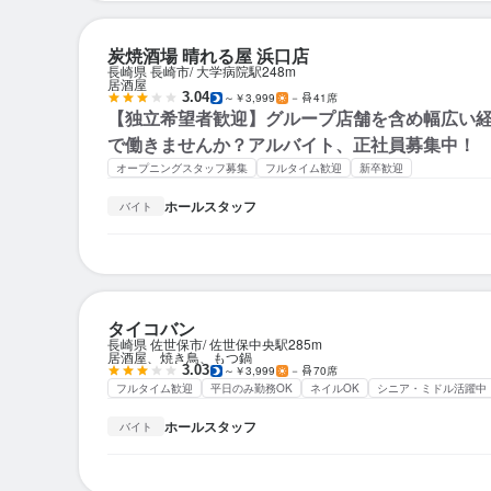
炭焼酒場 晴れる屋 浜口店
長崎県 長崎市
大学病院駅
248m
居酒屋
3.04
～￥3,999
－
41席
【独立希望者歓迎】グループ店舗を含め幅広い
で働きませんか？アルバイト、正社員募集中！
オープニングスタッフ募集
フルタイム歓迎
新卒歓迎
ホールスタッフ
バイト
タイコバン
長崎県 佐世保市
佐世保中央駅
285m
居酒屋、焼き鳥、もつ鍋
3.03
～￥3,999
－
70席
フルタイム歓迎
平日のみ勤務OK
ネイルOK
シニア・ミドル活躍中
ホールスタッフ
バイト