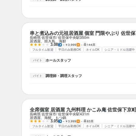
串と煮込みの元祖居酒屋 個室 門限やぶり 佐世
長崎県 佐世保市
佐世保中央駅
350m
居酒屋、焼き鳥、海鮮
3.08
～￥3,999
－
144席
フルタイム歓迎
平日のみ勤務OK
ネイルOK
シニア・ミドル活躍中
ホールスタッフ
バイト
調理師・調理スタッフ
バイト
全席個室 居酒屋 九州料理 かこみ庵 佐世保下京
長崎県 佐世保市
佐世保中央駅
431m
居酒屋、海鮮、もつ鍋
3.05
～￥3,999
－
83席
フルタイム歓迎
平日のみ勤務OK
ネイルOK
シニア・ミドル活躍中