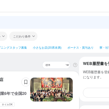
ル
こだわり条件
プニングスタッフ募集
小さなお店(20席未満)
ボーナス・賞与あり
寮・社
WEB履歴書を
WEB履歴書を
になります。
店
業6年で全国20
ネイルOK