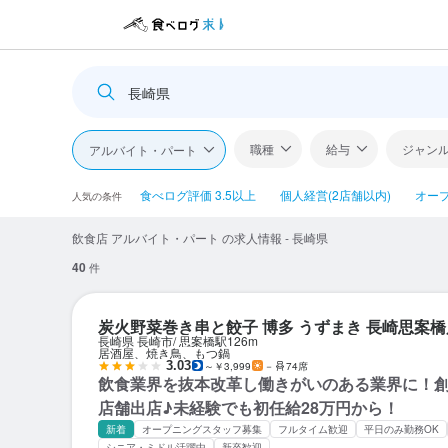
長崎県
職種
給与
ジャン
アルバイト・パート
食べログ評価 3.5以上
個人経営(2店舗以内)
オー
人気の条件
飲食店 アルバイト・パート の求人情報 - 長崎県
40
件
炭火野菜巻き串と餃子 博多 うずまき 長崎思案橋
長崎県 長崎市
思案橋駅
126m
居酒屋、焼き鳥、もつ鍋
3.03
～￥3,999
－
74席
飲食業界を抜本改革し働きがいのある業界に！創
店舗出店♪未経験でも初任給28万円から！
新着
オープニングスタッフ募集
フルタイム歓迎
平日のみ勤務OK
シニア・ミドル活躍中
新卒歓迎