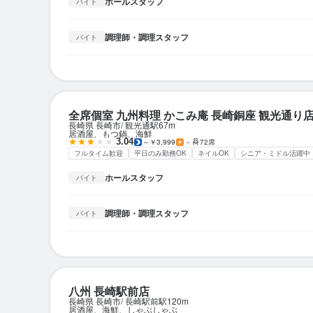
ホールスタッフ
バイト
調理師・調理スタッフ
バイト
全席個室 九州料理 かこみ庵 長崎銅座 観光通り
長崎県 長崎市
観光通駅
67m
居酒屋、もつ鍋、海鮮
3.04
～￥3,999
－
72席
フルタイム歓迎
平日のみ勤務OK
ネイルOK
シニア・ミドル活躍中
ホールスタッフ
バイト
調理師・調理スタッフ
バイト
八州 長崎駅前店
長崎県 長崎市
長崎駅前駅
120m
居酒屋、海鮮、しゃぶしゃぶ