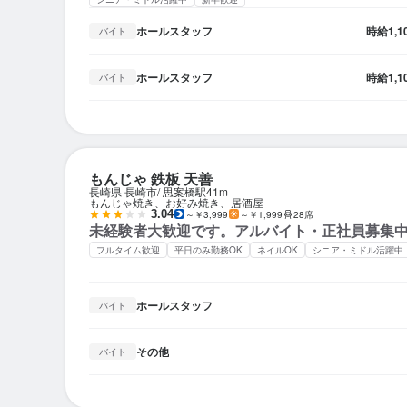
ホールスタッフ
時給
1,
バイト
ホールスタッフ
時給
1,
バイト
もんじゃ 鉄板 天善
長崎県 長崎市
思案橋駅
41m
もんじゃ焼き、お好み焼き、居酒屋
3.04
～￥3,999
～￥1,999
28席
未経験者大歓迎です。アルバイト・正社員募集
フルタイム歓迎
平日のみ勤務OK
ネイルOK
シニア・ミドル活躍中
ホールスタッフ
バイト
その他
バイト