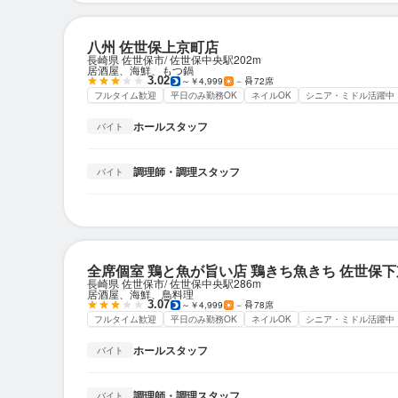
八州 佐世保上京町店
長崎県 佐世保市
佐世保中央駅
202m
居酒屋、海鮮、もつ鍋
3.02
～￥4,999
－
72席
フルタイム歓迎
平日のみ勤務OK
ネイルOK
シニア・ミドル活躍中
ホールスタッフ
バイト
調理師・調理スタッフ
バイト
全席個室 鶏と魚が旨い店 鶏きち魚きち 佐世保
長崎県 佐世保市
佐世保中央駅
286m
居酒屋、海鮮、鳥料理
3.07
～￥4,999
－
78席
フルタイム歓迎
平日のみ勤務OK
ネイルOK
シニア・ミドル活躍中
ホールスタッフ
バイト
調理師・調理スタッフ
バイト