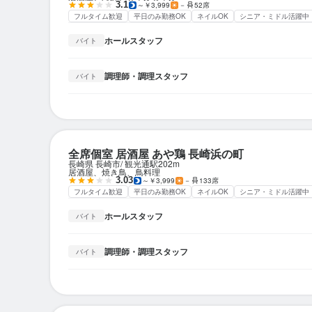
3.1
～￥3,999
－
52席
フルタイム歓迎
平日のみ勤務OK
ネイルOK
シニア・ミドル活躍中
ホールスタッフ
バイト
調理師・調理スタッフ
バイト
全席個室 居酒屋 あや鶏 長崎浜の町
長崎県 長崎市
観光通駅
202m
居酒屋、焼き鳥、鳥料理
3.03
～￥3,999
－
133席
フルタイム歓迎
平日のみ勤務OK
ネイルOK
シニア・ミドル活躍中
ホールスタッフ
バイト
調理師・調理スタッフ
バイト