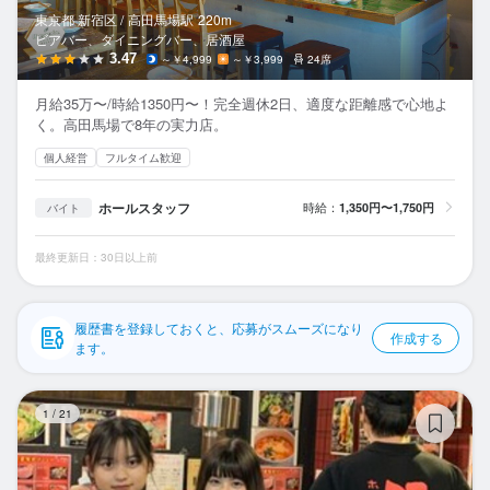
応募履歴
東京都 新宿区 /
高田馬場
駅
220m
ビアバー、ダイニングバー、居酒屋
WEB履歴書
3.47
～￥4,999
～￥3,999
24席
月給35万〜/時給1350円〜！完全週休2日、適度な距離感で心地よ
スカウト・メルマガ受信設定
く。高田馬場で8年の実力店。
個人経営
フルタイム歓迎
ヘルプ・お問い合わせフォーム
ホールスタッフ
時給：
1,350円〜1,750円
バイト
掲載をご検討の店舗様へ
食べログ求人PRESS
最終更新日：30日以上前
プライバシーポリシー
利用規約
履歴書を登録しておくと、応募がスムーズになり
作成する
ます。
企業情報
焼
1
/
21