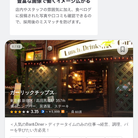
ガ
1
/
13
ガーリックチップス
東京都 新宿区 /
高田馬場
駅
357m
ダイニングバー、居酒屋、ステーキ
3.35
～￥5,999
－
60席
＜人気のBar&Diner＞ディナータイムのみの仕事→経営、調理、バ
ーを学びたい方必見！