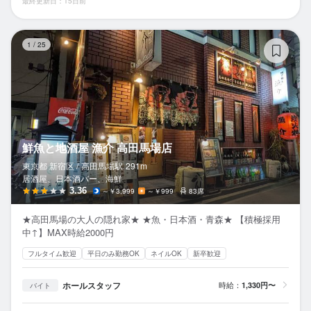
最終更新日：15日前
鮮
1
/
25
鮮魚と地酒屋 漁介 高田馬場店
東京都 新宿区 /
高田馬場
駅
291m
居酒屋、日本酒バー、海鮮
3.36
～￥3,999
～￥999
83席
★高田馬場の大人の隠れ家★ ★魚・日本酒・青森★ 【積極採用
中↑】MAX時給2000円
フルタイム歓迎
平日のみ勤務OK
ネイルOK
新卒歓迎
ホールスタッフ
時給：
1,330円〜
バイト