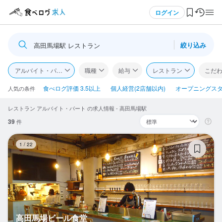
メニュー
ログイン
絞り込み
高田馬場駅 レストラン
ログイン・無料会員登録
アルバイト・パート
職種
給与
レストラン
こだ
食べログ求人TOP
食べログ評価 3.5以上
個人経営(2店舗以内)
オープニングス
人気の条件
レストラン アルバイト・パート の求人情報 - 高田馬場駅
求人検索
39
件
マイページ管理
高
1
/
22
閲覧履歴
気になる求人
検索履歴・保存した条件
高田馬場ビール食堂