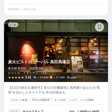
最終更新日：30日以上前
炭
1
/
25
炭火ビストロ ゴーバル 高田馬場店
東京都 新宿区 /
高田馬場
駅
217m
ビストロ、イタリアン、バル
3.41
～￥3,999
～￥1,999
32席
【土日の休日＆連休可】安心の労働環境と高待遇であなたの”長
所”を活かしたキャリアを/月12日休みも
フルタイム歓迎
平日のみ勤務OK
ネイルOK
シニア・ミドル活躍中
ホールスタッフ
時給：
1,300円〜1,500円
バイト