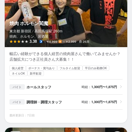
焼肉 ホルモン閻魔
東京都 新宿区 /
高田馬場
駅
260m
焼肉、ホルモン、居酒屋
3.38
～￥4,999
～￥2,999
26席
幅広い経験ができる個人経営の焼肉屋さんで働いてみませんか？
店舗拡大につき正社員さん大募集！！
個人経営
ボーナス・賞与あり
フルタイム歓迎
平日のみ勤務OK
ネイルOK
新卒歓迎
ホールスタッフ
時給：
1,300円〜1,875円
バイト
調理師・調理スタッフ
時給：
1,300円〜1,875円
バイト
最終更新日：7日前
青