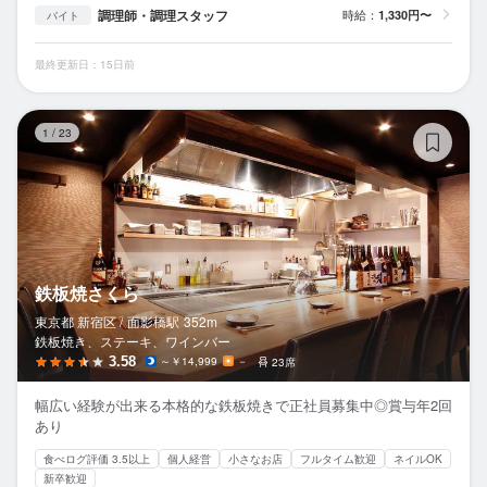
調理師・調理スタッフ
時給：
1,330円〜
バイト
最終更新日：15日前
鉄
1
/
23
鉄板焼さくら
東京都 新宿区 /
面影橋
駅
352m
鉄板焼き、ステーキ、ワインバー
3.58
～￥14,999
－
23席
幅広い経験が出来る本格的な鉄板焼きで正社員募集中◎賞与年2回
あり
食べログ評価 3.5以上
個人経営
小さなお店
フルタイム歓迎
ネイルOK
新卒歓迎