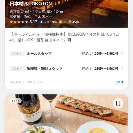
日本晴ルTOKOTON
東京都 新宿区 /
高田馬場
駅
134m
居酒屋、海鮮、日本酒バー
3.17
～￥3,999
－
45席
【ホールアルバイト積極採用中】高田馬場駅1分の和風バル 1日
4h、週1～OK！髪型自由＆ネイル可
ホールスタッフ
時給：
1,250円〜1,562円
バイト
調理師・調理スタッフ
時給：
1,250円〜1,562円
バイト
最終更新日：30日以上前
他1件
MA
1
/
16