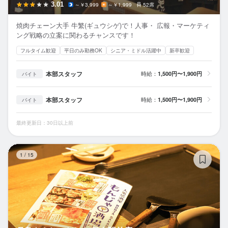
3.01
～￥3,999
～￥1,999
52席
焼肉チェーン大手 牛繁(ギュウシゲ)で！人事・ 広報・マーケティ
ング戦略の立案に関わるチャンスです！
フルタイム歓迎
平日のみ勤務OK
シニア・ミドル活躍中
新卒歓迎
本部スタッフ
時給：
1,500円〜1,900円
バイト
本部スタッフ
時給：
1,500円〜1,900円
バイト
最終更新日：30日以上前
月
1
/
15