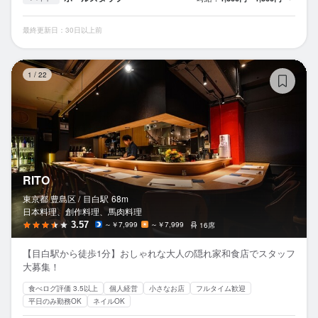
最終更新日：30日以上前
RI
1
/
22
RITO
東京都 豊島区 /
目白
駅
68m
日本料理、創作料理、馬肉料理
3.57
～￥7,999
～￥7,999
16席
【目白駅から徒歩1分】おしゃれな大人の隠れ家和食店でスタッフ
大募集！
食べログ評価 3.5以上
個人経営
小さなお店
フルタイム歓迎
平日のみ勤務OK
ネイルOK