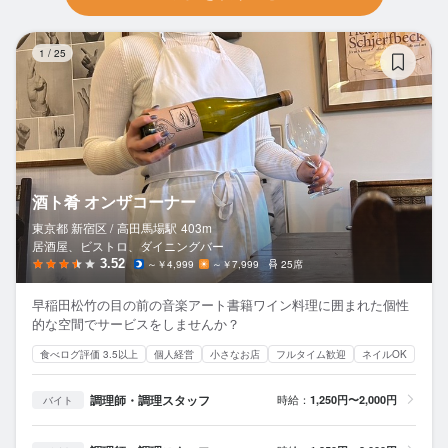
酒
1
/
25
酒ト肴 オンザコーナー
東京都 新宿区 /
高田馬場
駅
403m
居酒屋、ビストロ、ダイニングバー
3.52
～￥4,999
～￥7,999
25席
早稲田松竹の目の前の音楽アート書籍ワイン料理に囲まれた個性
的な空間でサービスをしませんか？
食べログ評価 3.5以上
個人経営
小さなお店
フルタイム歓迎
ネイルOK
調理師・調理スタッフ
時給：
1,250円〜2,000円
バイト