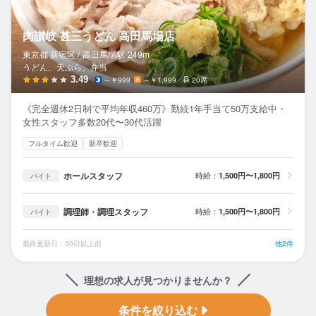
肉讃岐 甚三うどん 高田馬場店
東京都 新宿区 /
高田馬場
駅
249m
うどん、天ぷら、弁当
3.49
～￥999
～￥1,999
20席
《完全週休2日制で平均年収460万》勤続1年手当て50万支給中・
女性スタッフ多数20代〜30代活躍
フルタイム歓迎
新卒歓迎
ホールスタッフ
時給：
1,500円〜1,800円
バイト
調理師・調理スタッフ
時給：
1,500円〜1,800円
バイト
最終更新日：30日以上前
他2件
理想の求人が見つかりませんか？
条件を絞り込む