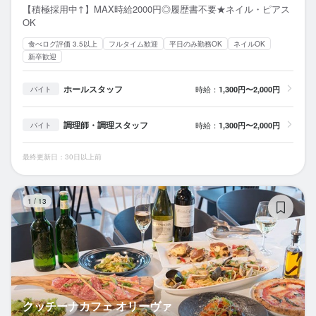
【積極採用中↑】MAX時給2000円◎履歴書不要★ネイル・ピアス
OK
食べログ評価 3.5以上
フルタイム歓迎
平日のみ勤務OK
ネイルOK
新卒歓迎
ホールスタッフ
時給：
1,300円〜2,000円
バイト
調理師・調理スタッフ
時給：
1,300円〜2,000円
バイト
最終更新日：30日以上前
ク
1
/
13
クッチーナカフェ オリーヴァ