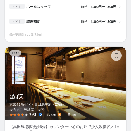
ホールスタッフ
時給：
1,300円〜1,500円
バイト
調理補助
時給：
1,300円〜1,500円
バイト
最終更新日：30日以上前
ば
1
/
13
ばば天
東京都 新宿区 /
高田馬場
駅
423m
天ぷら、居酒屋、天丼
3.61
～￥7,999
－
7席
【高田馬場駅徒歩6分】カウンター中心のお店で少人数接客／1日