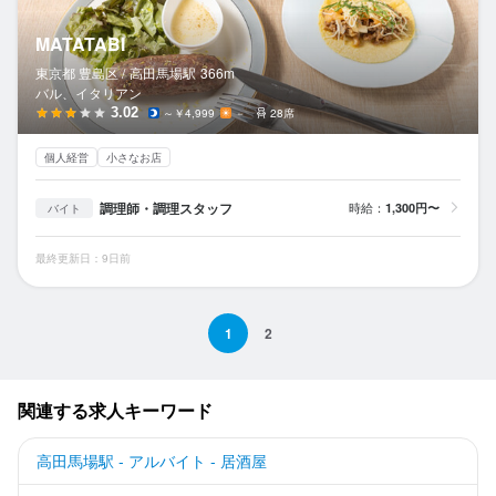
MATATABI
東京都 豊島区 /
高田馬場
駅
366m
バル、イタリアン
3.02
～￥4,999
－
28席
個人経営
小さなお店
調理師・調理スタッフ
時給：
1,300円〜
バイト
最終更新日：9日前
1
2
関連する求人キーワード
高田馬場駅 - アルバイト - 居酒屋