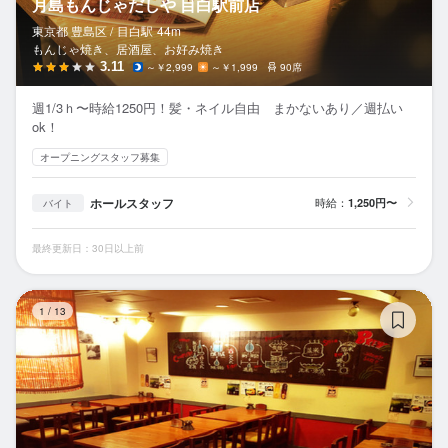
月島もんじゃだしや 目白駅前店
東京都 豊島区 /
目白
駅
44m
もんじゃ焼き、居酒屋、お好み焼き
3.11
～￥2,999
～￥1,999
90席
週1/3ｈ〜時給1250円！髪・ネイル自由 まかないあり／週払い
ok！
オープニングスタッフ募集
ホールスタッフ
時給：
1,250円〜
バイト
最終更新日：30日以上前
日
1
/
13