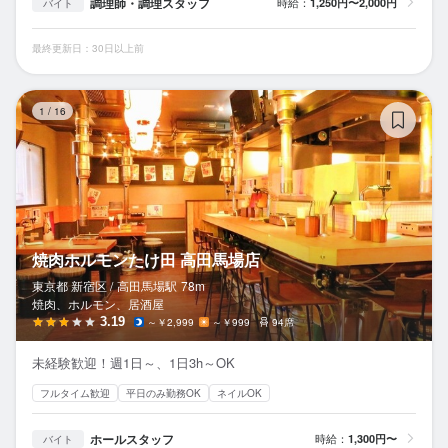
調理師・調理スタッフ
時給：
1,250円〜2,000円
バイト
最終更新日：30日以上前
焼
1
/
16
焼肉ホルモンたけ田 高田馬場店
東京都 新宿区 /
高田馬場
駅
78m
焼肉、ホルモン、居酒屋
3.19
～￥2,999
～￥999
94席
未経験歓迎！週1日～、1日3h～OK
フルタイム歓迎
平日のみ勤務OK
ネイルOK
ホールスタッフ
時給：
1,300円〜
バイト