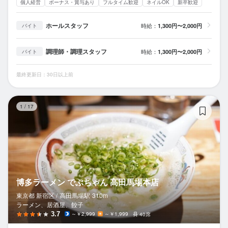
個人経営
ボーナス・賞与あり
フルタイム歓迎
ネイルOK
新卒歓迎
ホールスタッフ
時給：
1,300円〜2,000円
バイト
調理師・調理スタッフ
時給：
1,300円〜2,000円
バイト
最終更新日：30日以上前
博
1
/
17
博多ラーメン でぶちゃん 高田馬場本店
東京都 新宿区 /
高田馬場
駅
310m
ラーメン、居酒屋、餃子
3.7
～￥2,999
～￥1,999
40席