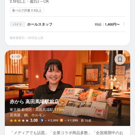
3.5H以上・週2日～OK
食べログ評価 3.5以上
ホールスタッフ
時給：
1,400円〜
バイト
最終更新日：30日以上前
赤
1
/
17
赤から 高田馬場駅前店
東京都 新宿区 /
高田馬場
駅
110m
居酒屋、鍋、ホルモン
3.08
～￥3,999
～￥1,999
70席
「メディアでも話題」「企業コラボ商品多数」「全国展開中のお