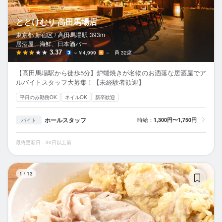
ととけむり 高田馬場店
東京都 新宿区 /
高田馬場
駅
393m
居酒屋、海鮮、日本酒バー
3.37
～￥4,999
－
32席
【高田馬場駅から徒歩5分】炉端焼きが名物のお洒落な居酒屋でア
ルバイトスタッフ大募集！【未経験者歓迎】
平日のみ勤務OK
ネイルOK
新卒歓迎
ホールスタッフ
時給：
1,300円〜1,750円
バイト
最終更新日：30日以上前
肉
1
/
13