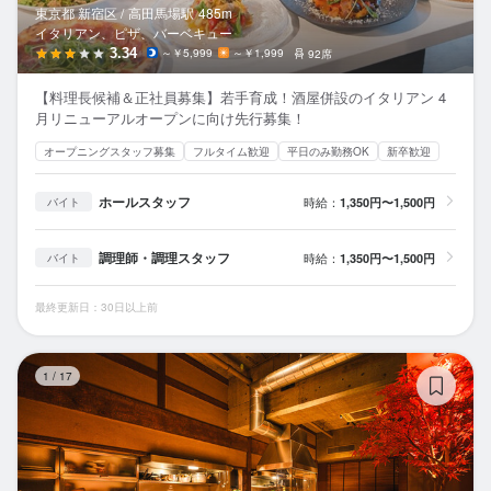
東京都 新宿区 /
高田馬場
駅
485m
イタリアン、ピザ、バーベキュー
3.34
～￥5,999
～￥1,999
92席
【料理長候補＆正社員募集】若手育成！酒屋併設のイタリアン 4
月リニューアルオープンに向け先行募集！
オープニングスタッフ募集
フルタイム歓迎
平日のみ勤務OK
新卒歓迎
ホールスタッフ
時給：
1,350円〜1,500円
バイト
調理師・調理スタッフ
時給：
1,350円〜1,500円
バイト
最終更新日：30日以上前
と
1
/
17