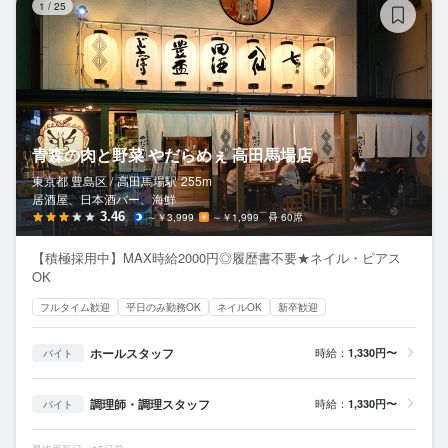
1
/
25
青森の肉と野菜 やだらめぇ 高田馬場店
東京都 豊島区 /
高田馬場
駅
255m
居酒屋、日本酒バー、海鮮
3.46
～￥3,999
～￥1,999
60席
【積極採用中】MAX時給2000円◎履歴書不要★ネイル・ピアス
OK
フルタイム歓迎
平日のみ勤務OK
ネイルOK
新卒歓迎
ホールスタッフ
時給：
1,330円〜
バイト
調理師・調理スタッフ
時給：
1,330円〜
バイト