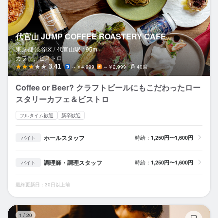
代官山 JUMP COFFEE ROASTERY CAFE
東京都 渋谷区 /
代官山
駅
195m
カフェ、ビストロ
3.41
～￥4,999
～￥2,999
40席
Coffee or Beer? クラフトビールにもこだわったロー
スタリーカフェ＆ビストロ
フルタイム歓迎
新卒歓迎
ホールスタッフ
時給：
1,250円〜1,600円
バイト
調理師・調理スタッフ
時給：
1,250円〜1,600円
バイト
最終更新日：30日以上前
中目
1
/
20