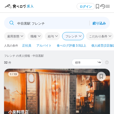
メニュー
ログイン
絞り込み
中目黒駅 フレンチ
ログイン・無料会員登録
雇用形態
職種
給与
フレンチ
こだわり条件
食べログ求人TOP
正社員
アルバイト
食べログ評価 3.5以上
個人経営(2店舗
人気の条件
フレンチ の求人情報 - 中目黒駅
求人検索
32
件
マイページ管理
小
1
/
13
閲覧履歴
気になる求人
検索履歴・保存した条件
小泉料理店