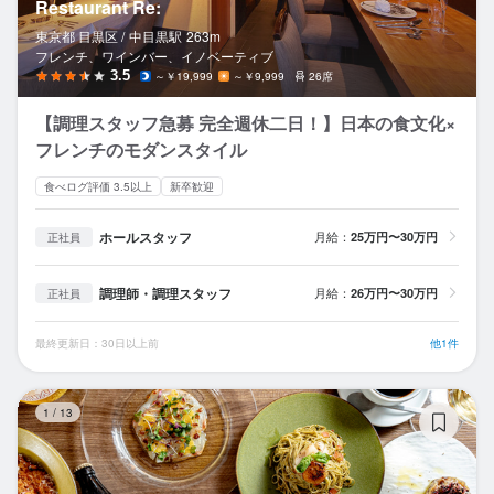
Restaurant Re:
東京都 目黒区 /
中目黒
駅
263m
フレンチ、ワインバー、イノベーティブ
3.5
～￥19,999
～￥9,999
26席
【調理スタッフ急募 完全週休二日！】日本の食文化×
フレンチのモダンスタイル
食べログ評価 3.5以上
新卒歓迎
ホールスタッフ
月給：
25万円〜30万円
正社員
調理師・調理スタッフ
月給：
26万円〜30万円
正社員
最終更新日：30日以上前
他1件
代官
1
/
13