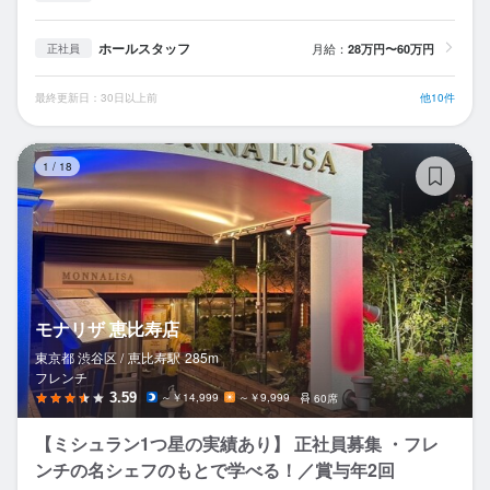
ホールスタッフ
月給：
28万円〜60万円
正社員
最終更新日：30日以上前
他10件
モ
1
/
18
モナリザ 恵比寿店
東京都 渋谷区 /
恵比寿
駅
285m
フレンチ
3.59
～￥14,999
～￥9,999
60席
【ミシュラン1つ星の実績あり】 正社員募集 ・フレ
ンチの名シェフのもとで学べる！／賞与年2回