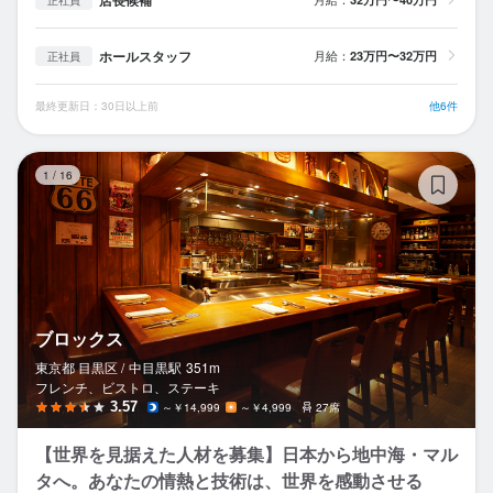
ホールスタッフ
月給：
23万円〜32万円
正社員
最終更新日：30日以上前
他6件
ブ
1
/
16
ブロックス
東京都 目黒区 /
中目黒
駅
351m
フレンチ、ビストロ、ステーキ
3.57
～￥14,999
～￥4,999
27席
【世界を見据えた人材を募集】日本から地中海・マル
タへ。あなたの情熱と技術は、世界を感動させる