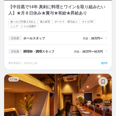
【中目黒で14年 真剣に料理とワインを取り組みたい
人】★月８日休み★賞与★有給★昇給あり
食べログ評価 3.5以上
個人経営
ボーナス・賞与あり
ネイルOK
シニア・ミドル活躍中
ホールスタッフ
月給：
28万円〜
正社員
調理師・調理スタッフ
月給：
28万円〜35万円
正社員
最終更新日：30日以上前
他5件
Re
1
/
16