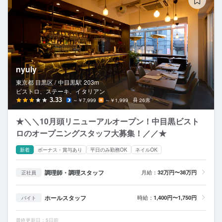
nyuly
東京都 目黒区 /
中目黒
駅
203m
ビストロ、ステーキ、イタリアン
3.33
～￥7,999
～￥1,999
26席
★＼＼10月頭リニューアルオープン！中目黒ビスト
ロのオープニングスタッフ大募集！／／★
新着
ボーナス・賞与あり
平日のみ勤務OK
ネイルOK
調理師・調理スタッフ
月給：
32万円〜38万円
正社員
ホールスタッフ
時給：
1,400円〜1,750円
バイト
最終更新日：5日前