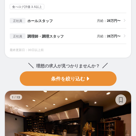
食べログ評価 3.5以上
ホールスタッフ
月給：
28万円〜
正社員
調理師・調理スタッフ
月給：
28万円〜
正社員
最終更新日：30日以上前
理想の求人が見つかりませんか？
条件を絞り込む
no
1
/
13