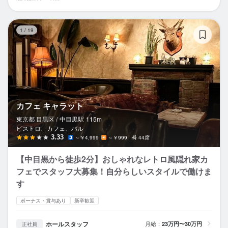
カ
1
/
19
カフェ キャラット
東京都 目黒区 /
中目黒
駅
115m
ビストロ、カフェ、バル
3.33
～￥4,999
～￥999
44席
【中目黒から徒歩2分】おしゃれなレトロ風隠れ家カ
フェでスタッフ大募集！自分らしいスタイルで働けま
す
ボーナス・賞与あり
新卒歓迎
ホールスタッフ
月給：
23万円〜30万円
正社員