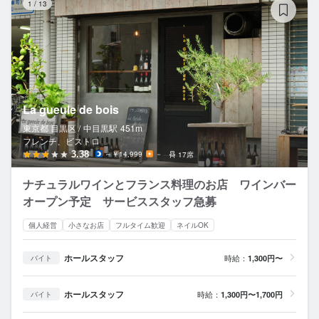
1
/
13
La gueule de bois
東京都 目黒区 /
中目黒
駅
451m
フレンチ、ビストロ
3.38
～￥14,999
－
17席
ナチュラルワインとフランス料理のお店 ワインバー
オープン予定 サービススタッフ急募
個人経営
小さなお店
フルタイム歓迎
ネイルOK
ホールスタッフ
時給：
1,300円〜
バイト
ホールスタッフ
時給：
1,300円〜1,700円
バイト