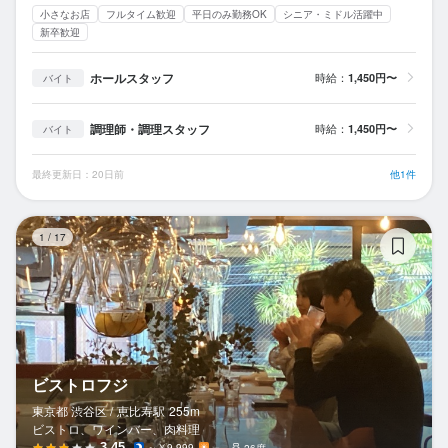
小さなお店
フルタイム歓迎
平日のみ勤務OK
シニア・ミドル活躍中
新卒歓迎
ホールスタッフ
時給：
1,450円〜
バイト
調理師・調理スタッフ
時給：
1,450円〜
バイト
最終更新日：20日前
他1件
ビ
1
/
17
ビストロフジ
東京都 渋谷区 /
恵比寿
駅
255m
ビストロ、ワインバー、肉料理
3.45
～￥9,999
－
26席