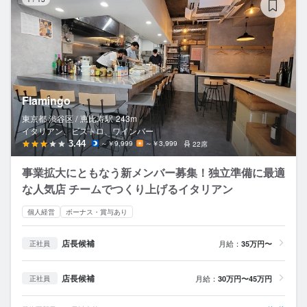
Flamingo
東京都 渋谷区 /
恵比寿
駅
243m
イタリアン、ビストロ、ワインバー
3.44
～￥9,999
～￥3,999
22席
事業拡大にともなう新メンバー募集！独立準備に最適
な人気店 チームでつくり上げるイタリアン
個人経営
ボーナス・賞与あり
店長候補
月給：
35万円〜
正社員
店長候補
月給：
30万円〜45万円
正社員