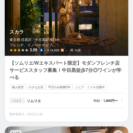
スカラ
東京都 目黒区 /
中目黒
駅
481m
フレンチ、イノベーティブ
3.09
～￥19,999
－
14席
【ソムリエ/Wエキスパート限定】モダンフレンチ店
サービススタッフ募集！中目黒徒歩7分◎ワインが学
べる
個人経営
小さなお店
平日のみ勤務OK
シニア・ミドル活躍中
ソムリエ
時給：
1,800円〜
バイト
最終更新日：30日以上前
Fl
1
/
13