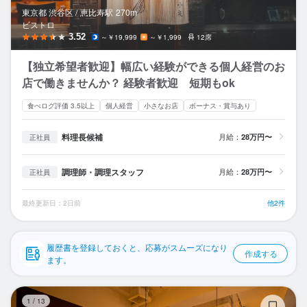
応募履歴
東京都 渋谷区 /
恵比寿
駅
270m
ビストロ
WEB履歴書
3.52
～￥19,999
～￥1,999
12席
【独立希望者歓迎】幅広い経験ができる個人経営のお
スカウト・メルマガ受信設定
店で働きませんか？ 経験者歓迎 短期もok
ヘルプ・お問い合わせフォーム
食べログ評価 3.5以上
個人経営
小さなお店
ボーナス・賞与あり
掲載をご検討の店舗様へ
料理長候補
月給：
28万円〜
正社員
食べログ求人PRESS
調理師・調理スタッフ
月給：
28万円〜
正社員
プライバシーポリシー
最終更新日：2日前
他2件
利用規約
企業情報
履歴書を登録しておくと、応募がスムーズになり
作成する
ます。
ny
1
/
13