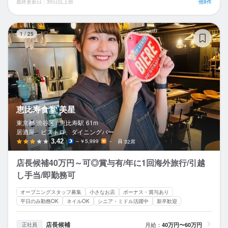
最終更新日：30日以上前
他9件
恵
1
/
25
恵比寿食堂 美星
東京都 渋谷区 /
恵比寿
駅
61m
居酒屋、ビストロ、ダイニングバー
3.42
～￥5,999
－
32席
店長候補40万円～可◎賞与有/年に1回海外旅行/引越
し手当/即勤務可
オープニングスタッフ募集
小さなお店
ボーナス・賞与あり
平日のみ勤務OK
ネイルOK
シニア・ミドル活躍中
新卒歓迎
店長候補
月給：
40万円〜60万円
正社員