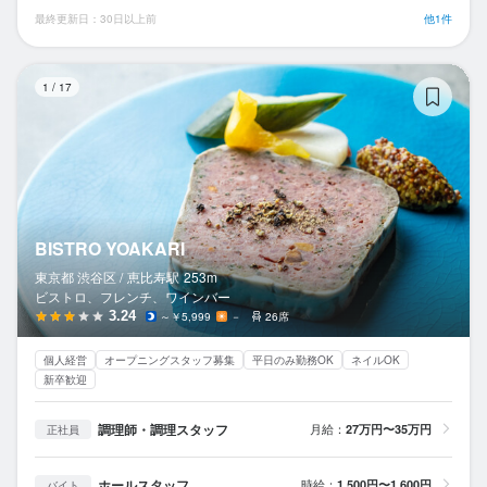
最終更新日：30日以上前
他1件
BI
1
/
17
BISTRO YOAKARI
東京都 渋谷区 /
恵比寿
駅
253m
ビストロ、フレンチ、ワインバー
3.24
～￥5,999
－
26席
個人経営
オープニングスタッフ募集
平日のみ勤務OK
ネイルOK
新卒歓迎
調理師・調理スタッフ
月給：
27万円〜35万円
正社員
ホールスタッフ
時給：
1,500円〜1,600円
バイト