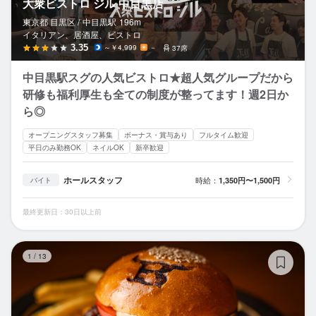
大衆ビストロ ジル 中目黒店
東京都 目黒区 /
中目黒
駅
196m
イタリアン、居酒屋、ビストロ
3.35
～￥4,999
－
37席
中目黒駅スグの人気ビストロ★超人気グループだから
研修も福利厚生も全ての制度が整ってます！週2日か
ら◎
オープニングスタッフ募集
ボーナス・賞与あり
フルタイム歓迎
平日のみ勤務OK
ネイルOK
新卒歓迎
ホールスタッフ
時給：
1,350円〜1,500円
バイト
最終更新日：30日以上前
ブ
1
/
13