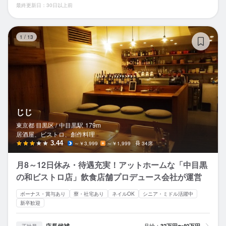
最終更新日：30日以上前
じ
1
/
13
じじ
東京都 目黒区 /
中目黒
駅
179m
居酒屋、ビストロ、創作料理
3.44
～￥3,999
～￥1,999
34席
月8～12日休み・待遇充実！アットホームな「中目黒
の和ビストロ店」飲食店舗プロデュース会社が運営
ボーナス・賞与あり
寮・社宅あり
ネイルOK
シニア・ミドル活躍中
新卒歓迎
店長候補
月給：
32万円〜40万円
正社員