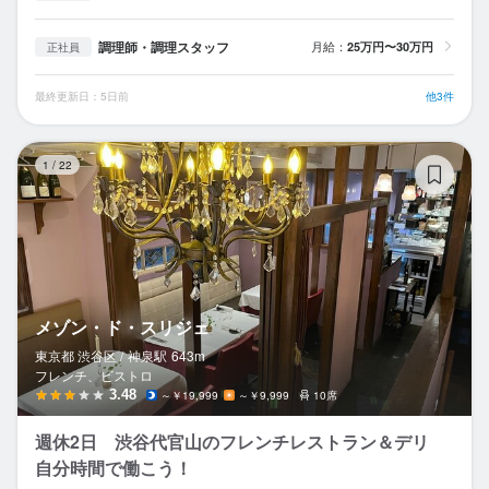
調理師・調理スタッフ
月給：
25万円〜30万円
正社員
最終更新日：5日前
他3件
メ
1
/
22
メゾン・ド・スリジェ
東京都 渋谷区 /
神泉
駅
643m
フレンチ、ビストロ
3.48
～￥19,999
～￥9,999
10席
週休2日 渋谷代官山のフレンチレストラン＆デリ
自分時間で働こう！