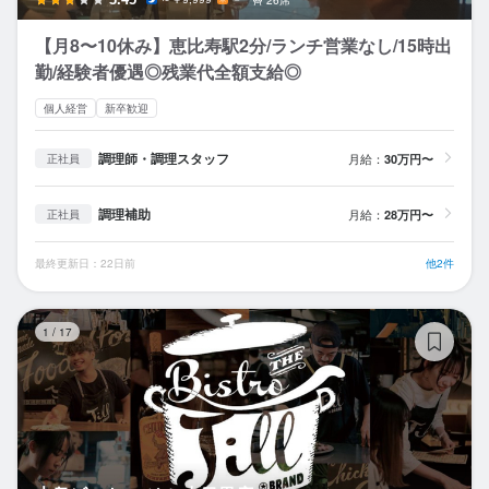
【月8〜10休み】恵比寿駅2分/ランチ営業なし/15時出
勤/経験者優遇◎残業代全額支給◎
個人経営
新卒歓迎
調理師・調理スタッフ
月給：
30万円〜
正社員
調理補助
月給：
28万円〜
正社員
最終更新日：22日前
他2件
大
1
/
17