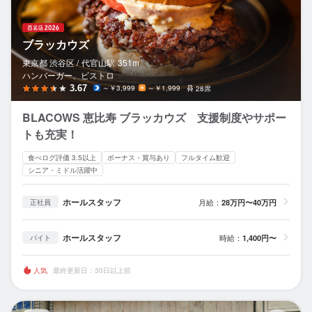
ブラッカウズ
東京都 渋谷区 /
代官山
駅
351m
ハンバーガー、ビストロ
3.67
～￥3,999
～￥1,999
28席
BLACOWS 恵比寿 ブラッカウズ 支援制度やサポー
トも充実！
食べログ評価 3.5以上
ボーナス・賞与あり
フルタイム歓迎
シニア・ミドル活躍中
ホールスタッフ
月給：
28万円〜40万円
正社員
ホールスタッフ
時給：
1,400円〜
バイト
人気
最終更新日：30日以上前
La