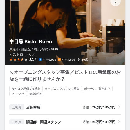
中目黒 Bistro Bolero
東京都 目黒区 /
祐天寺
駅
496m
ビストロ、バル
3.57
～￥9,999
～￥3,999
36席
＼オープニングスタッフ募集／ビストロの新業態のお
店を一緒に作りませんか？
食べログ評価 3.5以上
オープニングスタッフ募集
ボーナス・賞与あり
ネイルOK
新卒歓迎
店長候補
月給：
26万円〜35万円
正社員
調理師・調理スタッフ
月給：
24万円〜31万円
正社員