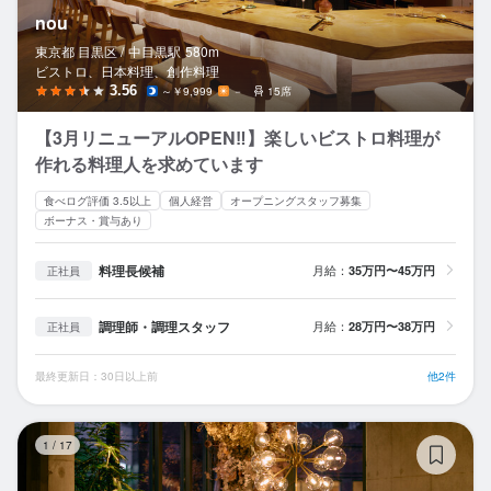
nou
東京都 目黒区 /
中目黒
駅
580m
ビストロ、日本料理、創作料理
3.56
～￥9,999
－
15席
【3月リニューアルOPEN‼︎】楽しいビストロ料理が
作れる料理人を求めています
食べログ評価 3.5以上
個人経営
オープニングスタッフ募集
ボーナス・賞与あり
料理長候補
月給：
35万円〜45万円
正社員
調理師・調理スタッフ
月給：
28万円〜38万円
正社員
最終更新日：30日以上前
他2件
ス
1
/
17