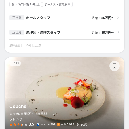
食べログ評価 3.5以上
ボーナス・賞与あり
ホールスタッフ
月給：
35万円〜
正社員
調理師・調理スタッフ
月給：
35万円〜
正社員
最終更新日：30日以上前
Co
1
/
13
Couche
東京都 目黒区 /
中目黒
駅
117m
フレンチ
3.5
～￥14,999
～￥5,999
20席