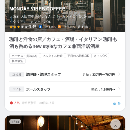
MONDAY VIBES COFFEE
大阪府 大阪市中央区 /
なんば（大阪メトロ）
駅
54m
イタリアン、カフェ、バル
3.45
～￥4,999
～￥1,999
41席
珈琲と洋食の店／カフェ・酒場・イタリアン 珈琲も
酒も呑めるnew styleなカフェ兼西洋居酒屋
ボーナス・賞与あり
フルタイム歓迎
平日のみ勤務OK
ネイルOK
新卒歓迎
調理師・調理スタッフ
月給：
33万円〜70万円
正社員
ホールスタッフ
時給：
1,250円〜
バイト
人気
最終更新日：30日以上前
他1件
P
1
/
13