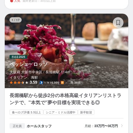
人気
最終更新日：30日以上前
ペ
1
/
17
ペッシェ・ロッソ
大阪府 大阪市中央区 /
長堀橋
駅
114m
イタリアン、海鮮
3.59
～￥19,999
－
36席
長堀橋駅から徒歩2分の本格高級イタリアンリストラ
ンテで、"本気で"夢や目標を実現できる◎
食べログ評価 3.5以上
シニア・ミドル活躍中
新卒歓迎
ホールスタッフ
月給：
23万円〜35万円
正社員