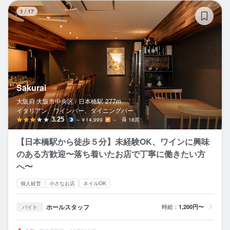
Sa
1
/
17
Sakurai
大阪府 大阪市中央区 /
日本橋
駅
277m
イタリアン、ワインバー、ダイニングバー
3.25
～￥14,999
－
18席
【日本橋駅から徒歩５分】未経験OK、ワインに興味
のある方歓迎〜落ち着いたお店で丁寧に働きたい方
へ〜
個人経営
小さなお店
ネイルOK
ホールスタッフ
時給：
1,200円〜
バイト