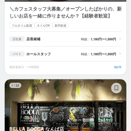
＼カフェスタッフ大募集／オープンしたばかりの、新
しいお店を一緒に作りませんか？【経験者歓迎】
フルタイム歓迎
ネイルOK
新卒歓迎
店長候補
時給：
1,180円〜1,500円
正社員
ホールスタッフ
時給：
1,180円〜1,500円
バイト
最終更新日：17時間前
他2件
B
1
/
22
BELLA BOCCA なんば店