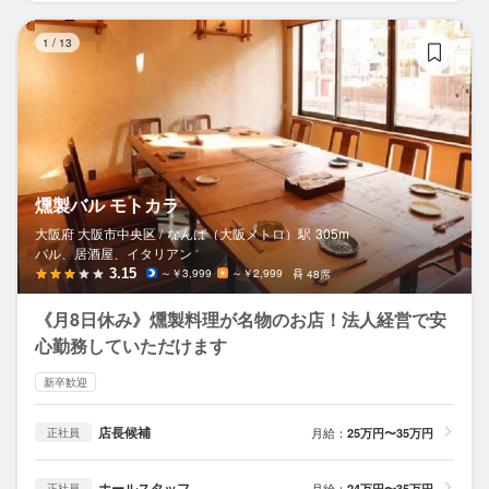
燻
1
/
13
燻製バル モトカラ
大阪府 大阪市中央区 /
なんば（大阪メトロ）
駅
305m
バル、居酒屋、イタリアン
3.15
～￥3,999
～￥2,999
48席
《月8日休み》燻製料理が名物のお店！法人経営で安
心勤務していただけます
新卒歓迎
店長候補
月給：
25万円〜35万円
正社員
ホールスタッフ
月給：
24万円〜35万円
正社員