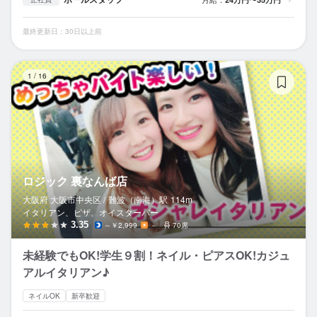
最終更新日：30日以上前
ロ
1
/
16
ロジック 裏なんば店
大阪府 大阪市中央区 /
難波（南海）
駅
114m
イタリアン、ピザ、オイスターバー
3.35
～￥2,999
－
70席
未経験でもOK!学生９割！ネイル・ピアスOK!カジュ
アルイタリアン♪
ネイルOK
新卒歓迎