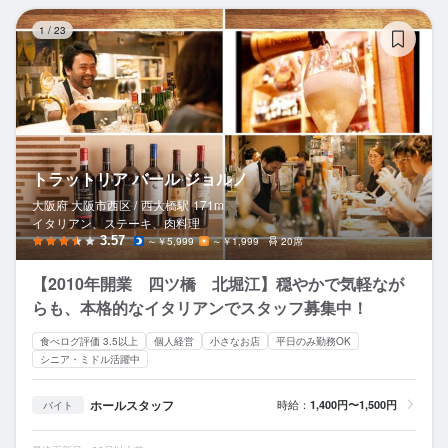
ト
1
/
23
トラットリア バール ジョルノ
大阪府 大阪市西区 /
西大橋
駅
171m
イタリアン、ステーキ、肉料理
3.57
～￥5,999
～￥1,999
20席
【2010年開業 四ツ橋 北堀江】穏やかで気軽なが
らも、本格的なイタリアンでスタッフ募集中！
食べログ評価 3.5以上
個人経営
小さなお店
平日のみ勤務OK
シニア・ミドル活躍中
ホールスタッフ
時給：
1,400円〜1,500円
バイト