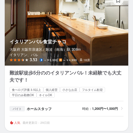
イタリアンバル食堂チャコ
大阪府 大阪市浪速区 /
難波（南海）
駅
308m
イタリアン、バル
3.53
～￥5,999
～￥4,999
18席
難波駅徒歩5分ののイタリアンバル！未経験でも大丈
夫です！
食べログ評価 3.5以上
個人経営
小さなお店
フルタイム歓迎
平日のみ勤務OK
ネイルOK
ホールスタッフ
時給：
1,200円〜1,500円
バイト
人気
最終更新日：29日前