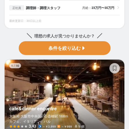
調理師・調理スタッフ
月給：
23万円〜35万円
正社員
最終更新日：30日以上前
理想の求人が見つかりませんか？
条件を絞り込む
ca
1
/
16
cafe&dinner encontre
大阪府 大阪市中央区 /
心斎橋
駅
168m
カフェ、イタリアン、バル
3.43
～￥3,999
～￥999
50席