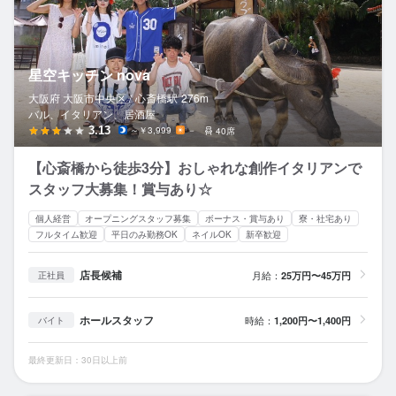
星空キッチン nova
大阪府 大阪市中央区 /
心斎橋
駅
276m
バル、イタリアン、居酒屋
3.13
～￥3,999
－
40席
【心斎橋から徒歩3分】おしゃれな創作イタリアンで
スタッフ大募集！賞与あり☆
個人経営
オープニングスタッフ募集
ボーナス・賞与あり
寮・社宅あり
フルタイム歓迎
平日のみ勤務OK
ネイルOK
新卒歓迎
店長候補
月給：
25万円〜45万円
正社員
ホールスタッフ
時給：
1,200円〜1,400円
バイト
最終更新日：30日以上前