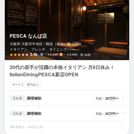
PESCA なんば店
大阪府 大阪市中央区 /
難波（南海）
駅
138m
イタリアン、フレンチ、ダイニングバー
3.46
～￥5,999
～￥3,999
46席
20代の若手が活躍の本格イタリアン 月8日休み！
ItalianDiningPESCA新店OPEN
ボーナス・賞与あり
調理補助
月給：
26万円〜
正社員
調理補助
月給：
26万円〜
正社員
最終更新日：30日以上前