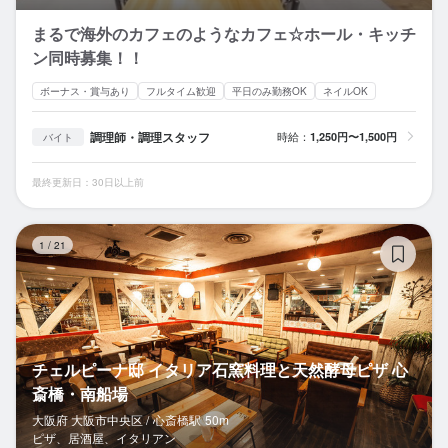
まるで海外のカフェのようなカフェ☆ホール・キッチ
ン同時募集！！
ボーナス・賞与あり
フルタイム歓迎
平日のみ勤務OK
ネイルOK
調理師・調理スタッフ
時給：
1,250円〜1,500円
バイト
最終更新日：30日以上前
チ
1
/
21
チェルピーナ邸 イタリア石窯料理と天然酵母ピザ 心
斎橋・南船場
大阪府 大阪市中央区 /
心斎橋
駅
50m
ピザ、居酒屋、イタリアン