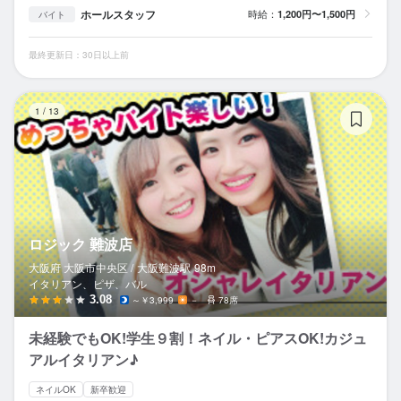
ホールスタッフ
時給：
1,200円〜1,500円
バイト
最終更新日：30日以上前
ロ
1
/
13
ロジック 難波店
大阪府 大阪市中央区 /
大阪難波
駅
98m
イタリアン、ピザ、バル
3.08
～￥3,999
－
78席
未経験でもOK!学生９割！ネイル・ピアスOK!カジュ
アルイタリアン♪
ネイルOK
新卒歓迎