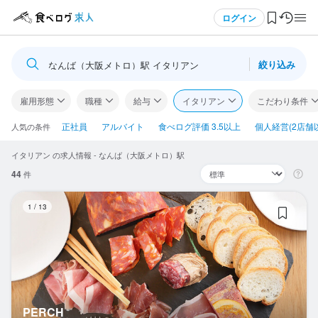
メニュー
ログイン
絞り込み
なんば（大阪メトロ）駅 イタリアン
ログイン・無料会員登録
雇用形態
職種
給与
イタリアン
こだわり条件
食べログ求人TOP
正社員
アルバイト
食べログ評価 3.5以上
個人経営(2店舗
人気の条件
イタリアン の求人情報 - なんば（大阪メトロ）駅
求人検索
44
件
マイページ管理
P
1
/
13
閲覧履歴
気になる求人
検索履歴・保存した条件
PERCH