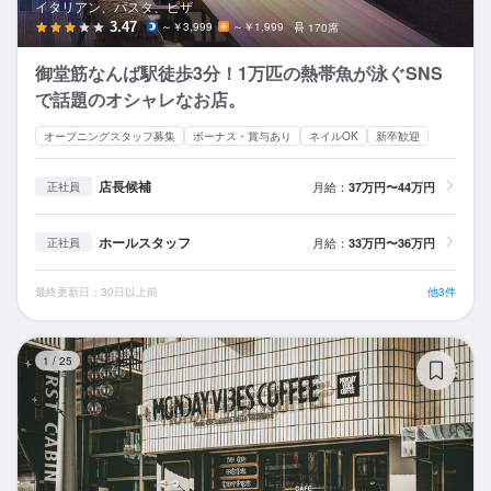
イタリアン、パスタ、ピザ
3.47
～￥3,999
～￥1,999
170席
御堂筋なんば駅徒歩3分！1万匹の熱帯魚が泳ぐSNS
で話題のオシャレなお店。
オープニングスタッフ募集
ボーナス・賞与あり
ネイルOK
新卒歓迎
店長候補
月給：
37万円〜44万円
正社員
ホールスタッフ
月給：
33万円〜36万円
正社員
最終更新日：30日以上前
他3件
MO
1
/
25