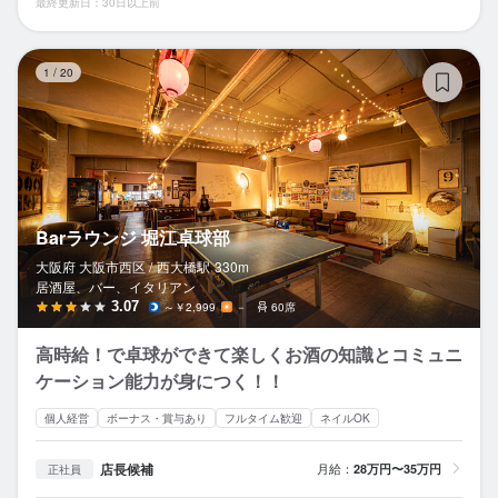
最終更新日：30日以上前
B
1
/
20
Barラウンジ 堀江卓球部
大阪府 大阪市西区 /
西大橋
駅
330m
居酒屋、バー、イタリアン
3.07
～￥2,999
－
60席
高時給！で卓球ができて楽しくお酒の知識とコミュニ
ケーション能力が身につく！！
個人経営
ボーナス・賞与あり
フルタイム歓迎
ネイルOK
店長候補
月給：
28万円〜35万円
正社員