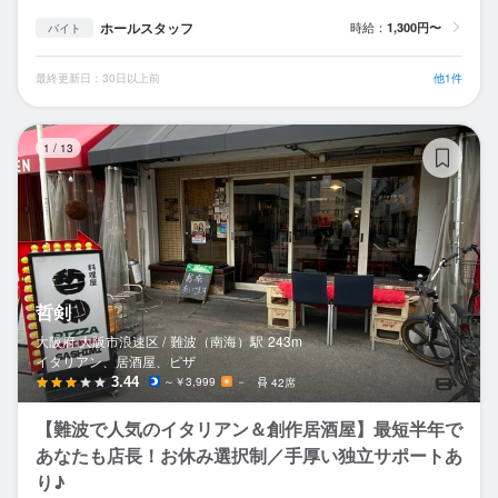
ホールスタッフ
時給：
1,300円〜
バイト
最終更新日：30日以上前
他1件
哲
1
/
13
哲剣
大阪府 大阪市浪速区 /
難波（南海）
駅
243m
イタリアン、居酒屋、ピザ
3.44
～￥3,999
－
42席
【難波で人気のイタリアン＆創作居酒屋】最短半年で
あなたも店長！お休み選択制／手厚い独立サポートあ
り♪