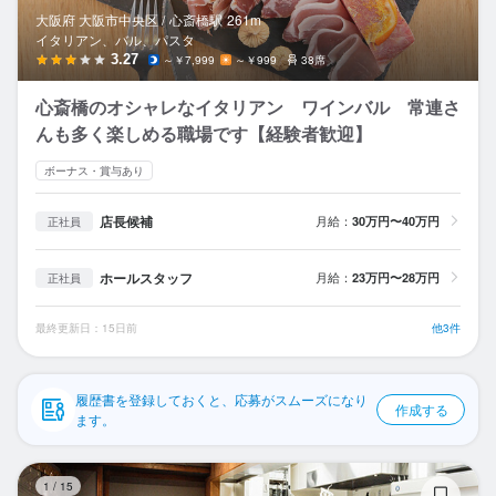
応募履歴
大阪府 大阪市中央区 /
心斎橋
駅
261m
イタリアン、バル、パスタ
WEB履歴書
3.27
～￥7,999
～￥999
38席
心斎橋のオシャレなイタリアン ワインバル 常連さ
スカウト・メルマガ受信設定
んも多く楽しめる職場です【経験者歓迎】
ヘルプ・お問い合わせフォーム
ボーナス・賞与あり
掲載をご検討の店舗様へ
店長候補
月給：
30万円〜40万円
正社員
食べログ求人PRESS
ホールスタッフ
月給：
23万円〜28万円
正社員
プライバシーポリシー
最終更新日：15日前
他3件
利用規約
企業情報
履歴書を登録しておくと、応募がスムーズになり
作成する
ます。
イ
1
/
15