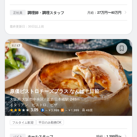
調理師・調理スタッフ
月給：
27万円〜40万円
正社員
最終更新日：30日以上前
原
1
/
17
原価ビストロチーズプラス なんば千日前
大阪府 大阪市中央区 /
近鉄日本橋
駅
248m
イタリアン、ビストロ、ピザ
3.09
～￥3,999
～￥1,999
49席
フルタイム歓迎
平日のみ勤務OK
ホールスタッフ
時給：
1,200円〜
バイト