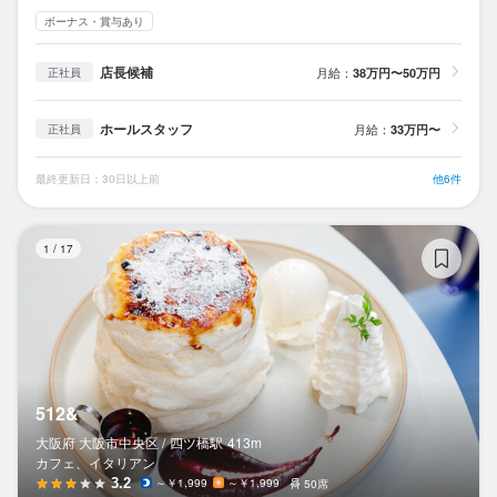
ボーナス・賞与あり
店長候補
月給：
38万円〜50万円
正社員
ホールスタッフ
月給：
33万円〜
正社員
最終更新日：30日以上前
他6件
51
1
/
17
512&
大阪府 大阪市中央区 /
四ツ橋
駅
413m
カフェ、イタリアン
3.2
～￥1,999
～￥1,999
50席