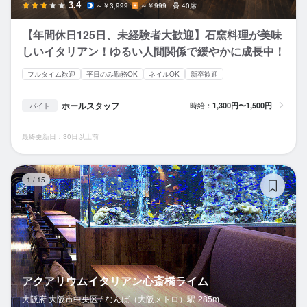
3.4
～￥3,999
～￥999
40席
【年間休日125日、未経験者大歓迎】石窯料理が美味
しいイタリアン！ゆるい人間関係で緩やかに成長中！
フルタイム歓迎
平日のみ勤務OK
ネイルOK
新卒歓迎
ホールスタッフ
時給：
1,300円〜1,500円
バイト
最終更新日：30日以上前
ア
1
/
15
アクアリウムイタリアン心斎橋ライム
大阪府 大阪市中央区 /
なんば（大阪メトロ）
駅
285m