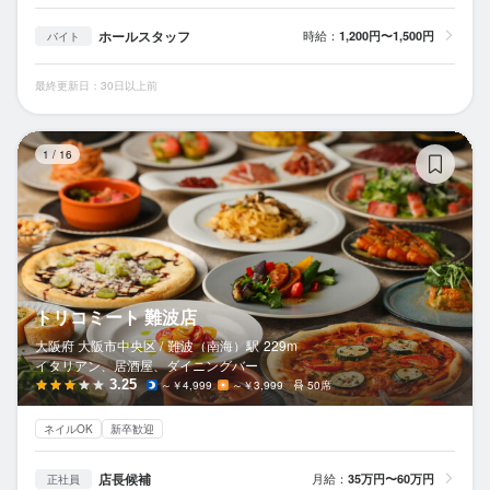
ホールスタッフ
時給：
1,200円〜1,500円
バイト
最終更新日：30日以上前
ト
1
/
16
トリコミート 難波店
大阪府 大阪市中央区 /
難波（南海）
駅
229m
イタリアン、居酒屋、ダイニングバー
3.25
～￥4,999
～￥3,999
50席
ネイルOK
新卒歓迎
店長候補
月給：
35万円〜60万円
正社員