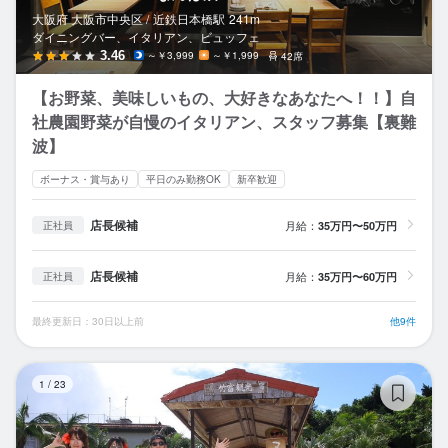
大阪府 大阪市中央区 /
近鉄日本橋
駅
241m
ダイニングバー、イタリアン、ビュッフェ
3.46
～￥3,999
～￥1,999
42席
【お野菜、美味しいもの、大好きなあなたへ！！】自
社農園野菜が自慢のイタリアン、スタッフ募集【裏難
波】
ボーナス・賞与あり
平日のみ勤務OK
新卒歓迎
店長候補
月給：
35万円〜50万円
正社員
店長候補
月給：
35万円〜60万円
正社員
最終更新日：30日以上前
他9件
星
1
/
23