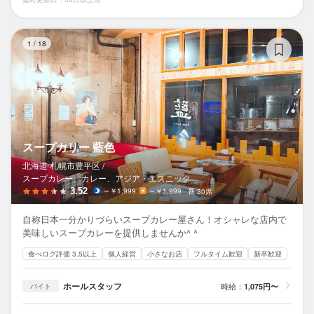
ス
1
/
18
スープカリー 藍色
北海道 札幌市豊平区 /
スープカレー、カレー、アジア・エスニック
3.52
～￥1,999
～￥1,999
30席
自称日本一分かりづらいスープカレー屋さん！オシャレな店内で
美味しいスープカレーを提供しませんか^ ^
食べログ評価 3.5以上
個人経営
小さなお店
フルタイム歓迎
新卒歓迎
ホールスタッフ
時給：
1,075円〜
バイト