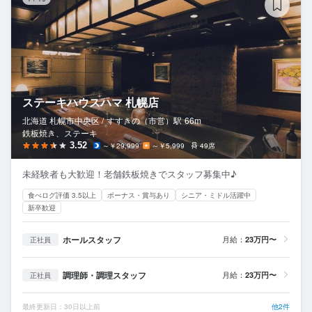
ステーキハウスハマ 札幌店
北海道 札幌市中央区 /
すすきの（市営）
駅
66m
鉄板焼き、ステーキ
3.52
～￥29,999
～￥5,999
49席
未経験者も大歓迎！老舗鉄板焼きでスタッフ募集中♪
食べログ評価 3.5以上
ボーナス・賞与あり
シニア・ミドル活躍中
新卒歓迎
ホールスタッフ
月給：
23万円〜
正社員
調理師・調理スタッフ
月給：
23万円〜
正社員
最終更新日：30日以上前
他2件