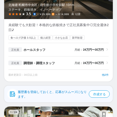
応募履歴
北海道 札幌市中央区 /
資生館小学校前
駅
131m
ステーキ、鉄板焼き、イノベーティブ
WEB履歴書
3.5
～￥29,999
～￥14,999
12席
未経験でも大歓迎！本格的な鉄板焼きで正社員募集中◎完全週休2
スカウト・メルマガ受信設定
日♪
食べログ評価 3.5以上
個人経営
小さなお店
新卒歓迎
ヘルプ・お問い合わせフォーム
ホールスタッフ
月給：
24万円〜35万円
正社員
掲載をご検討の店舗様へ
食べログ求人PRESS
調理師・調理スタッフ
月給：
24万円〜35万円
正社員
プライバシーポリシー
最終更新日：30日以上前
他2件
利用規約
企業情報
履歴書を登録しておくと、応募がスムーズになり
作成する
ます。
ラ
1
/
24