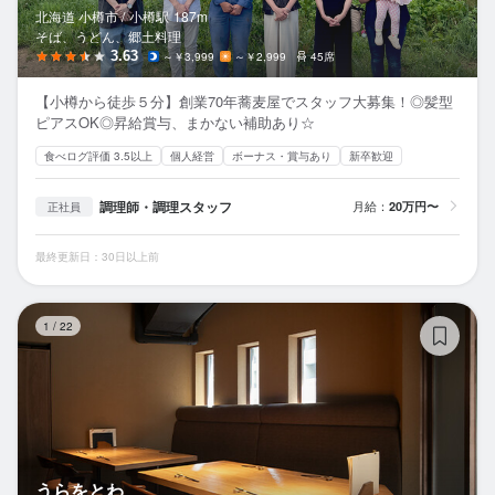
北海道 小樽市 /
小樽
駅
187m
そば、うどん、郷土料理
3.63
～￥3,999
～￥2,999
45席
【小樽から徒歩５分】創業70年蕎麦屋でスタッフ大募集！◎髪型
ピアスOK◎昇給賞与、まかない補助あり☆
食べログ評価 3.5以上
個人経営
ボーナス・賞与あり
新卒歓迎
調理師・調理スタッフ
月給：
20万円〜
正社員
最終更新日：30日以上前
う
1
/
22
うらをとわ