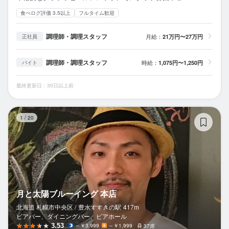
食べログ評価 3.5以上
フルタイム歓迎
調理師・調理スタッフ
月給：
21万円〜27万円
正社員
調理師・調理スタッフ
時給：
1,075円〜1,250円
バイト
最終更新日：30日以上前
月
1
/
20
月と太陽ブルーイング 本店
北海道 札幌市中央区 /
豊水すすきの
駅
417m
ビアバー、ダイニングバー、ビアホール
3.53
～￥3,999
～￥1,999
37席