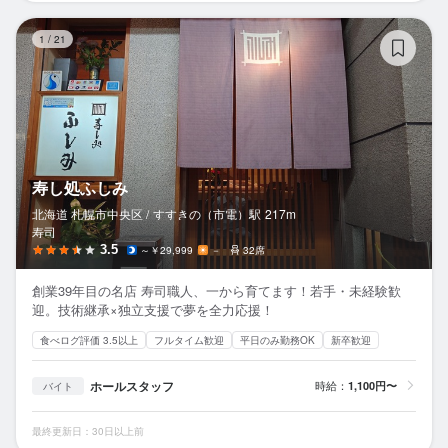
寿
1
/
21
寿し処ふしみ
北海道 札幌市中央区 /
すすきの（市電）
駅
217m
寿司
3.5
～￥29,999
－
32席
創業39年目の名店 寿司職人、一から育てます！若手・未経験歓
迎。技術継承×独立支援で夢を全力応援！
食べログ評価 3.5以上
フルタイム歓迎
平日のみ勤務OK
新卒歓迎
ホールスタッフ
時給：
1,100円〜
バイト
最終更新日：30日以上前