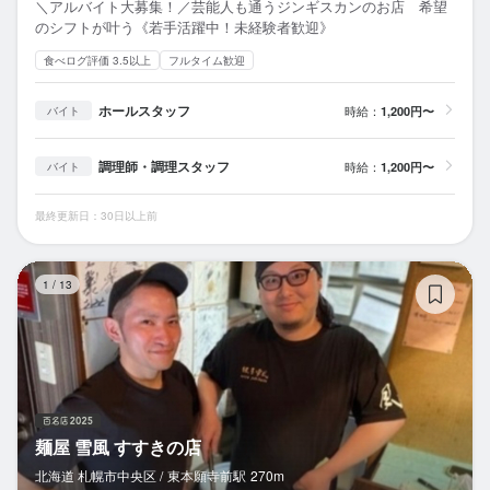
＼アルバイト大募集！／芸能人も通うジンギスカンのお店 希望
のシフトが叶う《若手活躍中！未経験者歓迎》
食べログ評価 3.5以上
フルタイム歓迎
ホールスタッフ
時給：
1,200円〜
バイト
調理師・調理スタッフ
時給：
1,200円〜
バイト
最終更新日：30日以上前
麺
1
/
13
麺屋 雪風 すすきの店
北海道 札幌市中央区 /
東本願寺前
駅
270m