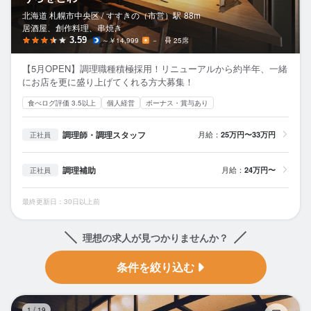
北海道 札幌市中央区 /
すすきの（市営）
駅
88m
居酒屋、創作料理、串焼き
3.59
～￥14,999
－
25席
【5月OPEN】調理職種積極採用！リニューアルから約半年、一緒
にお店を更に盛り上げてくれる方大募集！
食べログ評価 3.5以上
個人経営
ボーナス・賞与あり
調理師・調理スタッフ
月給：
25万円〜33万円
正社員
調理補助
月給：
24万円〜
正社員
最終更新日：30日以上前
理想の求人が見つかりませんか？
条件を絞り込む
ス
1
/
19