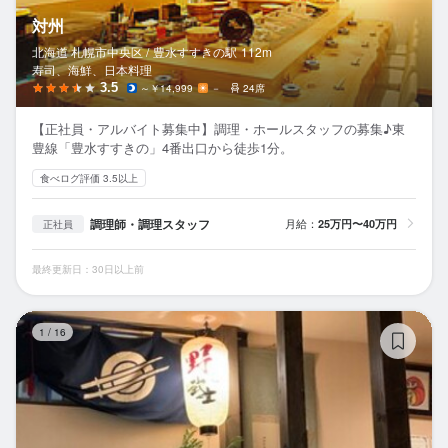
対州
北海道 札幌市中央区 /
豊水すすきの
駅
112m
寿司、海鮮、日本料理
3.5
～￥14,999
－
24席
【正社員・アルバイト募集中】調理・ホールスタッフの募集♪東
豊線「豊水すすきの」4番出口から徒歩1分。
食べログ評価 3.5以上
調理師・調理スタッフ
月給：
25万円〜40万円
正社員
最終更新日：30日以上前
野
1
/
16