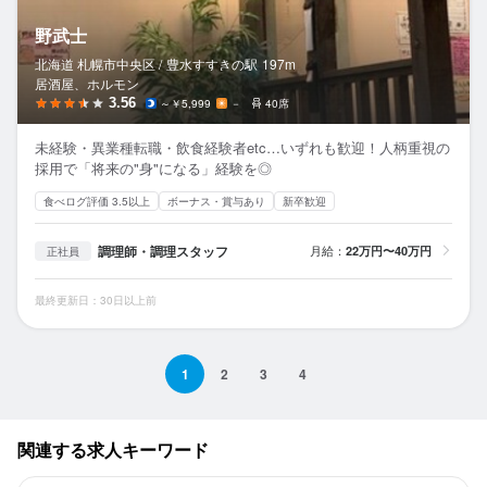
野武士
北海道 札幌市中央区 /
豊水すすきの
駅
197m
居酒屋、ホルモン
3.56
～￥5,999
－
40席
未経験・異業種転職・飲食経験者etc…いずれも歓迎！人柄重視の
採用で「将来の"身"になる」経験を◎
食べログ評価 3.5以上
ボーナス・賞与あり
新卒歓迎
調理師・調理スタッフ
月給：
22万円〜40万円
正社員
最終更新日：30日以上前
1
2
3
4
関連する求人キーワード