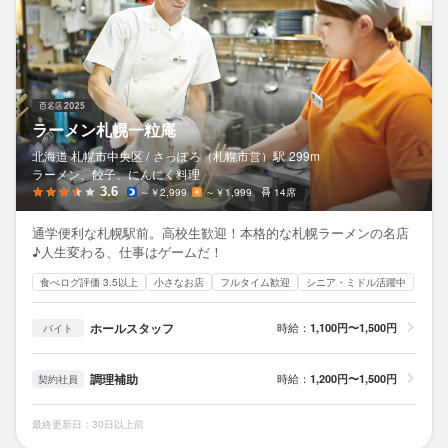
ラーメン札幌一粒庵
北海道 札幌市中央区 /
さっぽろ（札幌市営）
駅
299m
ラーメン、餃子、にんにく料理
3.6
～￥2,999
～￥1,999
14席
通学便利な札幌駅前。高校生歓迎！本格的な札幌ラーメンの名店
♪人生変わる、仕事はゲームだ！
食べログ評価 3.5以上
小さなお店
フルタイム歓迎
シニア・ミドル活躍中
ホールスタッフ
時給：
1,100円〜1,500円
バイト
調理補助
時給：
1,200円〜1,500円
契約社員
最終更新日：30日以上前