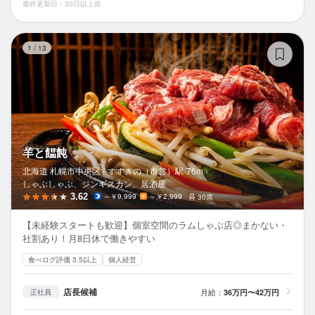
最終更新日：30日以上前
羊
1
/
13
羊と饂飩
北海道 札幌市中央区 /
すすきの（市営）
駅
76m
しゃぶしゃぶ、ジンギスカン、居酒屋
3.62
～￥9,999
～￥2,999
30席
【未経験スタートも歓迎】個室空間のラムしゃぶ店◎まかない・
社割あり！月8日休で働きやすい
食べログ評価 3.5以上
個人経営
店長候補
月給：
36万円〜42万円
正社員