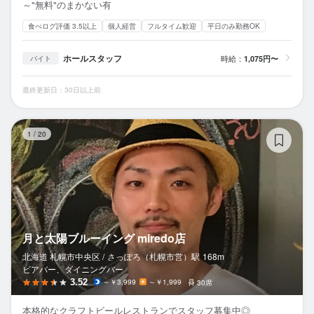
～"無料"のまかない有
食べログ評価 3.5以上
個人経営
フルタイム歓迎
平日のみ勤務OK
ホールスタッフ
時給：
1,075円〜
バイト
最終更新日：30日以上前
月
1
/
20
月と太陽ブルーイング miredo店
北海道 札幌市中央区 /
さっぽろ（札幌市営）
駅
168m
ビアバー、ダイニングバー
3.52
～￥3,999
～￥1,999
30席
本格的なクラフトビールレストランでスタッフ募集中◎