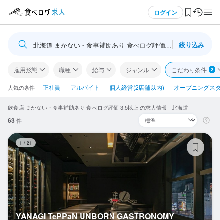
メニュー
ログイン
絞り込み
北海道 まかない・食事補助あり 食べログ評価 3.5以上
ログイン・無料会員登録
雇用形態
職種
給与
ジャンル
こだわり条件
2
食べログ求人TOP
正社員
アルバイト
個人経営(2店舗以内)
オープニングス
人気の条件
飲食店 まかない・食事補助あり 食べログ評価 3.5以上 の求人情報 - 北海道
求人検索
63
件
マイページ管理
YA
1
/
21
閲覧履歴
気になる求人
検索履歴・保存した条件
YANAGI TePPaN UNBORN GASTRONOMY