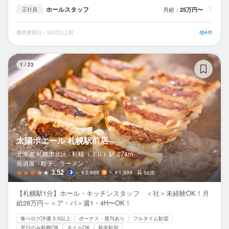
ホールスタッフ
月給：
25万円〜
正社員
最終更新日：30日以上前
他4件
太
1
/
23
太陽ホエール 札幌駅前店
北海道 札幌市北区 /
札幌（ＪＲ）
駅
274m
居酒屋、餃子、ラーメン
3.52
～￥2,999
～￥1,999
50席
【札幌駅1分】ホール・キッチンスタッフ ＜社＞未経験OK！月
給28万円～＜ア・パ＞週1・4H〜OK！
食べログ評価 3.5以上
ボーナス・賞与あり
フルタイム歓迎
平日のみ勤務OK
ネイルOK
新卒歓迎