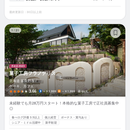
最終更新日：30日以上前
菓
1
/
21
菓子工房フラノデリス
北海道 富良野市 /
ケーキ、カフェ
3.66
～￥1,999
～￥1,999
69席
未経験でも月28万円スタート！本格的な菓子工房で正社員募集中
◎
食べログ評価 3.5以上
個人経営
ボーナス・賞与あり
シニア・ミドル活躍中
新卒歓迎