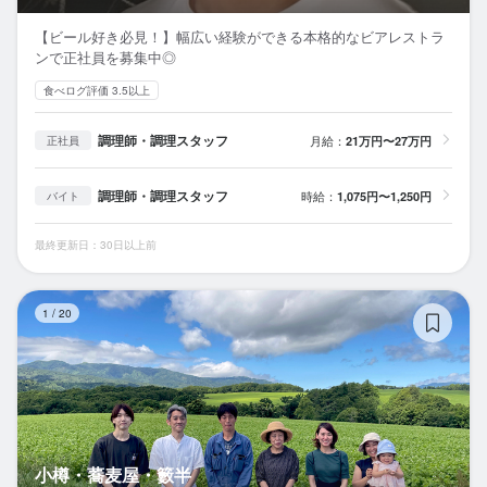
【ビール好き必見！】幅広い経験ができる本格的なビアレストラ
ンで正社員を募集中◎
食べログ評価 3.5以上
調理師・調理スタッフ
月給：
21万円〜27万円
正社員
調理師・調理スタッフ
時給：
1,075円〜1,250円
バイト
最終更新日：30日以上前
小
1
/
20
小樽・蕎麦屋・籔半