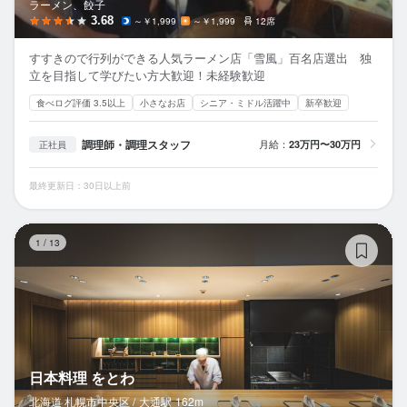
ラーメン、餃子
3.68
～￥1,999
～￥1,999
12席
すすきので行列ができる人気ラーメン店「雪風」百名店選出 独
立を目指して学びたい方大歓迎！未経験歓迎
食べログ評価 3.5以上
小さなお店
シニア・ミドル活躍中
新卒歓迎
調理師・調理スタッフ
月給：
23万円〜30万円
正社員
最終更新日：30日以上前
日
1
/
13
日本料理 をとわ
北海道 札幌市中央区 /
大通
駅
162m