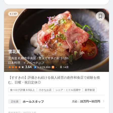
雪
1
/
17
雪花菜
北海道 札幌市中央区 /
豊水すすきの
駅
312m
日本料理、イノベーティブ
3.64
～￥29,999
－
14席
【すすきの】評価され続ける個人経営の創作和食店で経験を積
む。日曜・祝日定休◎
食べログ評価 3.5以上
小さなお店
シニア・ミドル活躍中
新卒歓迎
ホールスタッフ
月給：
22万円〜33万円
正社員
最終更新日：30日以上前