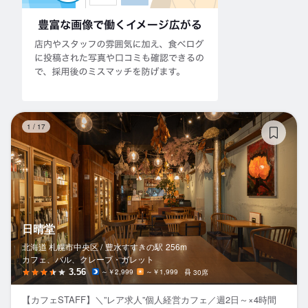
日
1
/
17
日晴堂
北海道 札幌市中央区 /
豊水すすきの
駅
256m
カフェ、バル、クレープ・ガレット
3.56
～￥2,999
～￥1,999
30席
【カフェSTAFF】＼”レア求人”個人経営カフェ／週2日～×4時間