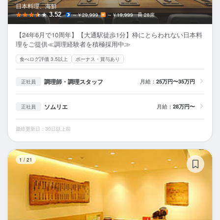
日本料理、海鮮
3.52
～￥29,999
～￥19,999
28席
【24年6月で10周年】【大通駅徒歩1分】枠にとらわれない日本料
理をご提供≪調理経験者を積極採用中≫
食べログ評価 3.5以上
ボーナス・賞与あり
調理師・調理スタッフ
月給：
25万円〜35万円
正社員
ソムリエ
月給：
28万円〜
正社員
最終更新日：30日以上前
対
1
/
21