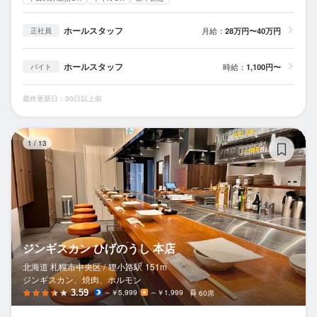
ホールスタッフ
月給：
28万円〜40万円
正社員
ホールスタッフ
時給：
1,100円〜
バイト
最終更新日：30日以上前
ジ
1
/
13
ジンギスカン ひげのうし 本店
北海道 札幌市中央区 /
狸小路
駅
151m
ジンギスカン、焼肉、ホルモン
3.59
～￥5,999
～￥1,999
60席