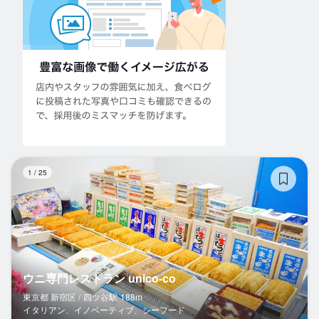
ウ
1
/
25
ウニ専門レストラン unico-co
東京都 新宿区 /
四ツ谷
駅
188m
イタリアン、イノベーティブ、シーフード