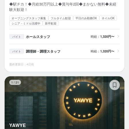
◆駅チカ！◆月給30万円以上◆賞与年2回◆まかない無料◆未経
験大歓迎！
オープニングスタッフ募集
フルタイム歓迎
平日のみ勤務OK
ネイルOK
シニア・ミドル活躍中
新卒歓迎
ホールスタッフ
時給：
1,320円〜
バイト
調理師・調理スタッフ
時給：
1,320円〜
バイト
最終更新日：4日前
Y
1
/
21
YAWYE