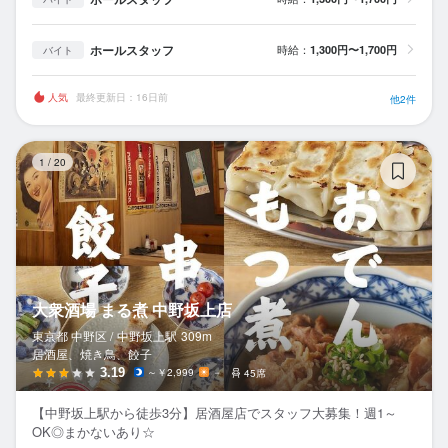
ホールスタッフ
時給：
1,300円〜1,700円
バイト
人気
最終更新日：16日前
他2件
大
1
/
20
大衆酒場 まる煮 中野坂上店
東京都 中野区 /
中野坂上
駅
309m
居酒屋、焼き鳥、餃子
3.19
～￥2,999
－
45席
【中野坂上駅から徒歩3分】居酒屋店でスタッフ大募集！週1～
OK◎まかないあり☆