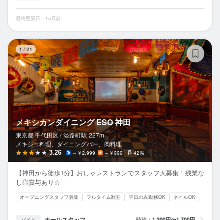
最終更新日：15日前
メ
1
/
21
メキシカンダイニング ESO 神田
東京都 千代田区 /
淡路町
駅
227m
メキシコ料理、ダイニングバー、肉料理
3.26
～￥2,999
～￥999
42席
【神田から徒歩1分】おしゃレストランでスタッフ大募集！残業な
し◎賞与あり☆
オープニングスタッフ募集
フルタイム歓迎
平日のみ勤務OK
ネイルOK
ホールスタッフ
時給：
1,300円〜1,700円
バイト