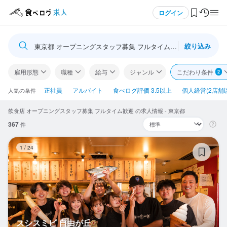
メニュー
ログイン
絞り込み
東京都 オープニングスタッフ募集 フルタイム歓迎
ログイン・無料会員登録
雇用形態
職種
給与
ジャンル
こだわり条件
2
食べログ求人TOP
正社員
アルバイト
食べログ評価 3.5以上
個人経営(2店舗
人気の条件
飲食店 オープニングスタッフ募集 フルタイム歓迎 の求人情報 - 東京都
求人検索
367
件
マイページ管理
ス
1
/
24
閲覧履歴
気になる求人
検索履歴・保存した条件
スシスミビ 自由が丘