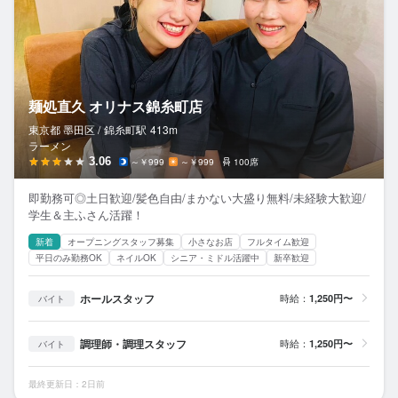
麺処直久 オリナス錦糸町店
東京都 墨田区 /
錦糸町
駅
413m
ラーメン
3.06
～￥999
～￥999
100席
即勤務可◎土日歓迎/髪色自由/まかない大盛り無料/未経験大歓迎/
学生＆主ふさん活躍！
新着
オープニングスタッフ募集
小さなお店
フルタイム歓迎
平日のみ勤務OK
ネイルOK
シニア・ミドル活躍中
新卒歓迎
ホールスタッフ
時給：
1,250円〜
バイト
調理師・調理スタッフ
時給：
1,250円〜
バイト
最終更新日：2日前