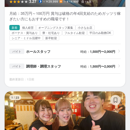
3.27
～￥29,999
～￥14,999
14席
月給：35万円～100万円 賞与は破格の年4回支給のためガッツリ稼
ぎたい方にもおすすめの職場です！
新着
個人経営
オープニングスタッフ募集
小さなお店
ボーナス・賞与あり
寮・社宅あり
フルタイム歓迎
平日のみ勤務OK
シニア・ミドル活躍中
新卒歓迎
ホールスタッフ
時給：
1,500円〜2,000円
バイト
調理師・調理スタッフ
時給：
1,500円〜2,000円
バイト
最終更新日：1日前
ス
1
/
23