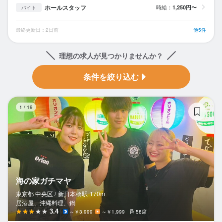
ホールスタッフ
時給：
1,250円〜
バイト
最終更新日：2日前
他5件
理想の求人が見つかりませんか？
条件を絞り込む
海
1
/
19
海の家ガチマヤ
東京都 中央区 /
新日本橋
駅
170m
居酒屋、沖縄料理、鍋
3.4
～￥3,999
～￥1,999
58席