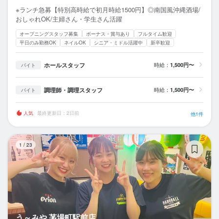
※ランチ急募【特別高時給で初月時給1500円】◎南国風沖縄酒場/
おしゃれOK/主婦さん・学生さん活躍
オープニングスタッフ募集
ボーナス・賞与あり
フルタイム歓迎
平日のみ勤務OK
ネイルOK
シニア・ミドル活躍中
新卒歓迎
ホールスタッフ
時給：
1,500円〜
バイト
調理師・調理スタッフ
時給：
1,500円〜
バイト
人気
最終更新日：2日前
他1件
う
1
/
23
う～みや 茅場町駅前店