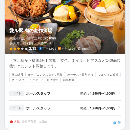
愛ル豚 肉の創作酒場
東京都 立川市 /
立川北
駅
89m
居酒屋、肉料理、創作料理
3.19
～￥4,999
～￥1,999
100席
【立川駅から徒歩2分】髪型、髪色、ネイル、ピアスなどOK‼︎面接
後すぐにシフト調整します。
個人経営
オープニングスタッフ募集
ボーナス・賞与あり
フルタイム歓迎
ネイルOK
シニア・ミドル活躍中
新卒歓迎
ホールスタッフ
時給：
1,250円〜1,600円
バイト
ホールスタッフ
時給：
1,250円〜1,600円
バイト
人気
最終更新日：2日前
他1件