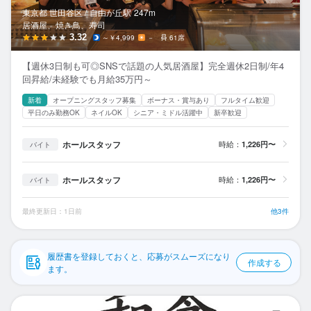
応募履歴
東京都 世田谷区 /
自由が丘
駅
247m
居酒屋、焼き鳥、寿司
WEB履歴書
3.32
～￥4,999
－
61席
【週休3日制も可◎SNSで話題の人気居酒屋】完全週休2日制/年4
スカウト・メルマガ受信設定
回昇給/未経験でも月給35万円～
新着
オープニングスタッフ募集
ボーナス・賞与あり
フルタイム歓迎
ヘルプ・お問い合わせフォーム
平日のみ勤務OK
ネイルOK
シニア・ミドル活躍中
新卒歓迎
掲載をご検討の店舗様へ
ホールスタッフ
時給：
1,226円〜
バイト
食べログ求人PRESS
ホールスタッフ
時給：
1,226円〜
バイト
プライバシーポリシー
利用規約
最終更新日：1日前
他3件
企業情報
履歴書を登録しておくと、応募がスムーズになり
作成する
ます。
麻