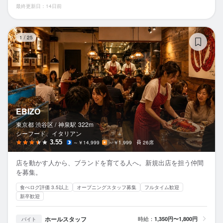
最終更新日：14日前
EB
1
/
25
EBIZO
東京都 渋谷区 /
神泉
駅
322m
シーフード、イタリアン
3.55
～￥14,999
～￥1,999
26席
店を動かす人から、ブランドを育てる人へ。新規出店を担う仲間
を募集。
食べログ評価 3.5以上
オープニングスタッフ募集
フルタイム歓迎
新卒歓迎
ホールスタッフ
時給：
1,350円〜1,800円
バイト