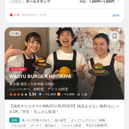
ホールスタッフ
時給：
1,300円〜1,800円
バイト
人気
最終更新日：4日前
他6件
WA
1
/
24
WAGYU BURGER HIROKIYA
東京都 港区 /
六本木
駅
339m
ハンバーガー、肉料理、アメリカ料理
3.54
～￥2,999
～￥2,999
11席
【焼肉＃ヒロキヤのWAGYU BURGER】絶品まかない無料/おしゃ
れOK／学生・主ふさん歓迎！
新着
食べログ評価 3.5以上
個人経営
オープニングスタッフ募集
小さなお店
ボーナス・賞与あり
フルタイム歓迎
平日のみ勤務OK