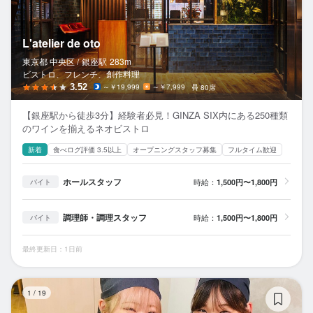
L'atelier de oto
東京都 中央区 /
銀座
駅
283m
ビストロ、フレンチ、創作料理
3.52
～￥19,999
～￥7,999
80席
【銀座駅から徒歩3分】経験者必見！GINZA SIX内にある250種類
のワインを揃えるネオビストロ
新着
食べログ評価 3.5以上
オープニングスタッフ募集
フルタイム歓迎
ホールスタッフ
時給：
1,500円〜1,800円
バイト
調理師・調理スタッフ
時給：
1,500円〜1,800円
バイト
最終更新日：1日前
麺
1
/
19