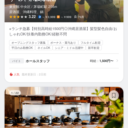
東京都 中央区 /
茅場町
駅
256m
居酒屋、沖縄料理、鍋
3.22
～￥3,999
～￥999
76席
※ランチ急募【特別高時給1500円◎沖縄居酒屋】髪型髪色自由/お
しゃれOK/扶養内勤務OK/経験不問
オープニングスタッフ募集
ボーナス・賞与あり
フルタイム歓迎
平日のみ勤務OK
ネイルOK
シニア・ミドル活躍中
新卒歓迎
ホールスタッフ
時給：
1,500円〜
バイト
人気
最終更新日：2日前
YO
1
/
22