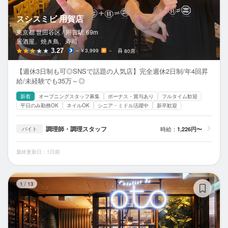
スシスミビ 用賀店
東京都 世田谷区 /
用賀
駅
69m
居酒屋、焼き鳥、寿司
3.27
～￥3,999
－
80席
【週休3日制も可◎SNSで話題の人気店】完全週休2日制/年4回昇
給/未経験でも35万～◎
新着
オープニングスタッフ募集
ボーナス・賞与あり
フルタイム歓迎
平日のみ勤務OK
ネイルOK
シニア・ミドル活躍中
新卒歓迎
調理師・調理スタッフ
時給：
1,226円〜
バイト
最終更新日：1日前
L'a
1
/
13