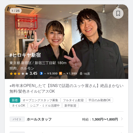
#
1
/
25
#ヒロキヤ新宿
東京都 新宿区 /
新宿三丁目
駅
180m
焼肉、ホルモン
3.45
～￥9,999
～￥1,999
16席
※昨年末OPENしたて【SNSで話題のユッケ屋さん】絶品まかない
無料/髪色ネイルピアスOK
新着
オープニングスタッフ募集
フルタイム歓迎
平日のみ勤務OK
ネイルOK
シニア・ミドル活躍中
新卒歓迎
ホールスタッフ
時給：
1,300円〜1,800円
バイト