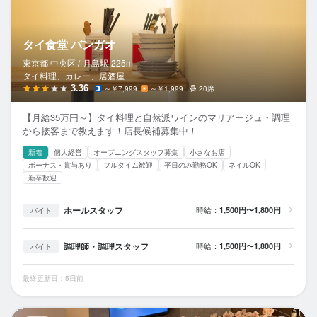
タイ食堂 バンガオ
東京都 中央区 /
月島
駅
225m
タイ料理、カレー、居酒屋
3.36
～￥7,999
～￥1,999
20席
【月給35万円～】タイ料理と自然派ワインのマリアージュ・調理
から接客まで教えます！店長候補募集中！
新着
個人経営
オープニングスタッフ募集
小さなお店
ボーナス・賞与あり
フルタイム歓迎
平日のみ勤務OK
ネイルOK
新卒歓迎
ホールスタッフ
時給：
1,500円〜1,800円
バイト
調理師・調理スタッフ
時給：
1,500円〜1,800円
バイト
最終更新日：5日前
る