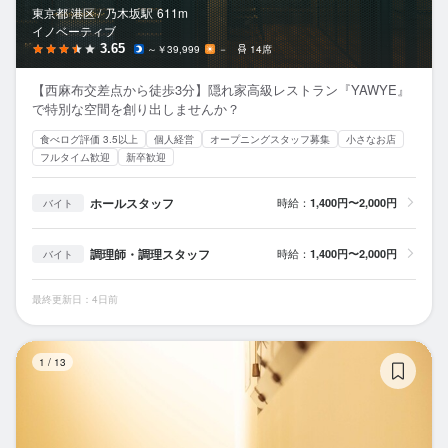
東京都 港区 /
乃木坂
駅
611m
イノベーティブ
3.65
～￥39,999
－
14席
【西麻布交差点から徒歩3分】隠れ家高級レストラン『YAWYE』
で特別な空間を創り出しませんか？
食べログ評価 3.5以上
個人経営
オープニングスタッフ募集
小さなお店
フルタイム歓迎
新卒歓迎
ホールスタッフ
時給：
1,400円〜2,000円
バイト
調理師・調理スタッフ
時給：
1,400円〜2,000円
バイト
最終更新日：4日前
タ
1
/
13