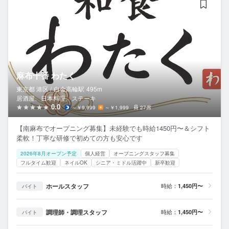
麻布十番 わたく
東京都 港区 /
白金高輪
駅
495m
居酒屋、日本料理、ステーキ
0.0
～￥9,999
～￥1,999
27席
【南麻布でオープニング募集】未経験でも時給1450円〜＆シフト
柔軟！丁寧な研修で初めての方も安心です
2026年8月オープン予定
個人経営
オープニングスタッフ募集
フルタイム歓迎
ネイルOK
シニア・ミドル活躍中
新卒歓迎
ホールスタッフ
時給：
1,450円〜
バイト
調理師・調理スタッフ
時給：
1,450円〜
バイト