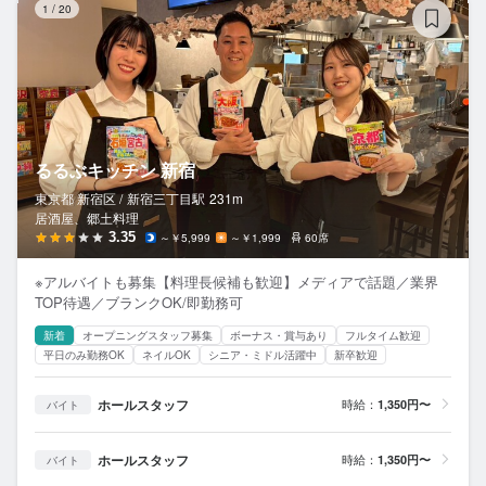
1
/
20
るるぶキッチン 新宿
東京都 新宿区 /
新宿三丁目
駅
231m
居酒屋、郷土料理
3.35
～￥5,999
～￥1,999
60席
※アルバイトも募集【料理長候補も歓迎】メディアで話題／業界
TOP待遇／ブランクOK/即勤務可
新着
オープニングスタッフ募集
ボーナス・賞与あり
フルタイム歓迎
平日のみ勤務OK
ネイルOK
シニア・ミドル活躍中
新卒歓迎
ホールスタッフ
時給：
1,350円〜
バイト
ホールスタッフ
時給：
1,350円〜
バイト