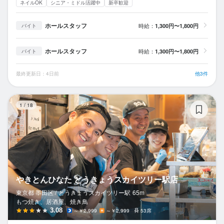
ネイルOK
シニア・ミドル活躍中
新卒歓迎
ホールスタッフ
時給：
1,300円〜1,800円
バイト
ホールスタッフ
時給：
1,300円〜1,800円
バイト
最終更新日：4日前
他3件
や
1
/
18
やきとんひなた とうきょうスカイツリー駅店
東京都 墨田区 /
とうきょうスカイツリー
駅
65m
もつ焼き、居酒屋、焼き鳥
3.08
～￥2,999
～￥2,999
53席