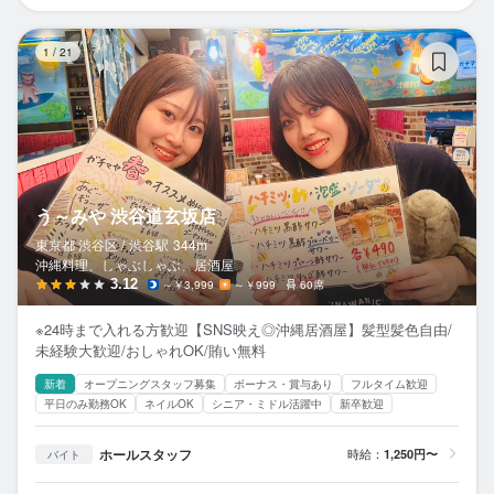
う
1
/
21
う～みや 渋谷道玄坂店
東京都 渋谷区 /
渋谷
駅
344m
沖縄料理、しゃぶしゃぶ、居酒屋
3.12
～￥3,999
～￥999
60席
※24時まで入れる方歓迎【SNS映え◎沖縄居酒屋】髪型髪色自由/
未経験大歓迎/おしゃれOK/賄い無料
新着
オープニングスタッフ募集
ボーナス・賞与あり
フルタイム歓迎
平日のみ勤務OK
ネイルOK
シニア・ミドル活躍中
新卒歓迎
ホールスタッフ
時給：
1,250円〜
バイト