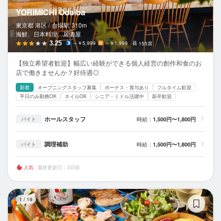
YORIMICHI Odaiba
東京都 港区 /
台場
駅
310m
海鮮、日本料理、居酒屋
3.25
～￥5,999
～￥1,999
155席
【独立希望者歓迎】幅広い経験ができる個人経営の創作和食のお
店で働きませんか？好待遇◎
新着
オープニングスタッフ募集
ボーナス・賞与あり
フルタイム歓迎
平日のみ勤務OK
ネイルOK
シニア・ミドル活躍中
新卒歓迎
ホールスタッフ
時給：
1,500円〜1,800円
バイト
調理補助
時給：
1,500円〜1,800円
バイト
人気
最終更新日：3日前
愛
1
/
19