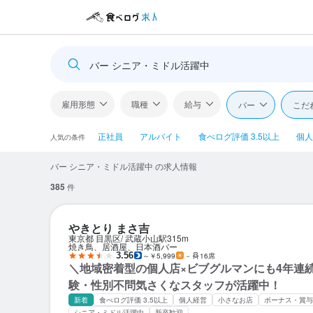
バー シニア・ミドル活躍中
雇用形態
職種
給与
バー
こだ
正社員
アルバイト
食べログ評価 3.5以上
個人
人気の条件
バー シニア・ミドル活躍中 の求人情報
385
件
やきとり まさ吉
東京都 目黒区
武蔵小山駅
315m
焼き鳥、居酒屋、日本酒バー
3.56
～￥5,999
－
16席
＼地域密着型の個人店×ビブグルマンにも4年連
験・性別不問気さくなスタッフが活躍中！
新着
食べログ評価 3.5以上
個人経営
小さなお店
ボーナス・賞与
シニア・ミドル活躍中
新卒歓迎