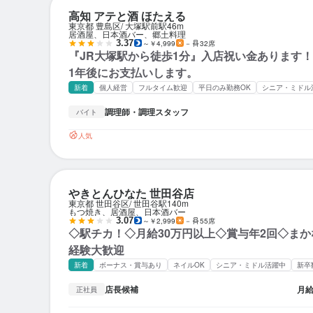
高知 アテと酒 ほたえる
東京都 豊島区
大塚駅前駅
46m
居酒屋、日本酒バー、郷土料理
3.37
～￥4,999
－
32席
『JR大塚駅から徒歩1分』入店祝い金あります！
1年後にお支払いします。
新着
個人経営
フルタイム歓迎
平日のみ勤務OK
シニア・ミドル
調理師・調理スタッフ
バイト
人気
やきとんひなた 世田谷店
東京都 世田谷区
世田谷駅
140m
もつ焼き、居酒屋、日本酒バー
3.07
～￥2,999
－
55席
◇駅チカ！◇月給30万円以上◇賞与年2回◇ま
経験大歓迎
新着
ボーナス・賞与あり
ネイルOK
シニア・ミドル活躍中
新卒
店長候補
月
正社員