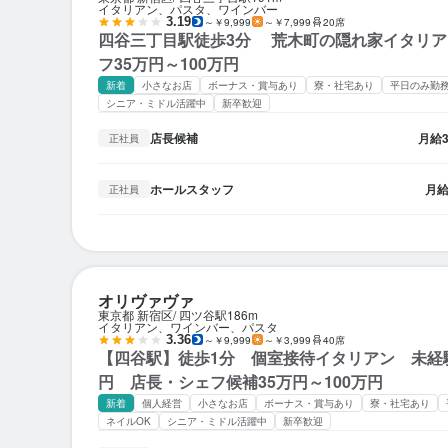
イタリアン、パスタ、ワインバー
3.19
～￥9,999
～￥7,999
20席
四谷三丁目駅徒歩3分 荒木町の隠れ家イタリアン
フ35万円～100万円
新着
小さなお店
ボーナス・賞与あり
寮・社宅あり
平日のみ勤務
シニア・ミドル活躍中
新卒歓迎
店長候補
月給
正社員
ホールスタッフ
月
正社員
オリヴァヴァ
東京都 新宿区
四ツ谷駅
186m
イタリアン、ワインバー、パスタ
3.36
～￥9,999
～￥3,999
40席
【四谷駅】徒歩1分 個室接待イタリアン 未経
円 店長・シェフ候補35万円～100万円
新着
個人経営
小さなお店
ボーナス・賞与あり
寮・社宅あり
ネイルOK
シニア・ミドル活躍中
新卒歓迎