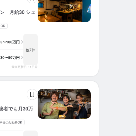
 月給30 シェ
OK
35〜100万円
他7件
給
30〜50万円
最終更新日：1日前
験者でも月30万
平日のみ勤務OK