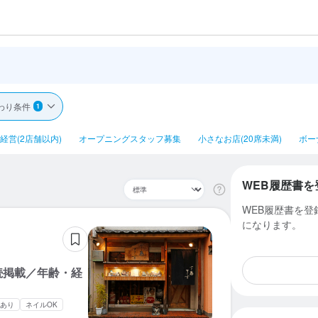
わり条件
1
経営(2店舗以内)
オープニングスタッフ募集
小さなお店(20席未満)
ボー
WEB履歴書を
WEB履歴書を
になります。
続掲載／年齢・経
あり
ネイルOK