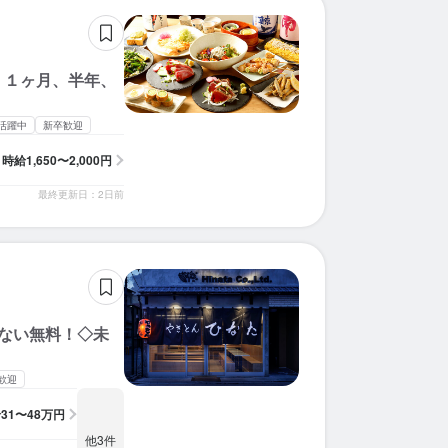
 １ヶ月、半年、
活躍中
新卒歓迎
時給
1,650〜2,000円
最終更新日：2日前
かない無料！◇未
歓迎
給
31〜48万円
他3件