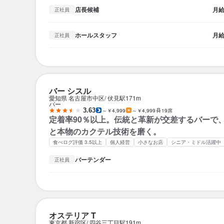
店長候補
月
正社員
ホールスタッフ
月
正社員
バー シスル
愛知県 名古屋市中区
伏見駅
171m
バー
3.63
～￥4,999
～￥4,999
19席
定着率90％以上。伝統と革新が交差するバーで
と本物のカクテル技術を磨く。
食べログ評価 3.5以上
個人経営
小さなお店
シニア・ミドル活躍中
バーテンダー
正社員
オステリア T
東京都 新宿区
四谷三丁目駅
191m