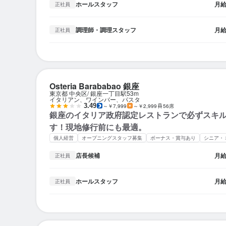
ホールスタッフ
月
正社員
調理師・調理スタッフ
月
正社員
Osteria Barababao 銀座
東京都 中央区
銀座一丁目駅
53m
イタリアン、ワインバー、パスタ
3.49
～￥7,999
～￥2,999
56席
銀座のイタリア政府認定レストランで必ずスキ
す！現地修行前にも最適。
個人経営
オープニングスタッフ募集
ボーナス・賞与あり
シニア・
店長候補
月
正社員
ホールスタッフ
月
正社員