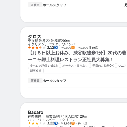
ホールスタッフ
正社員
タロス
東京都 渋谷区
渋谷駅
200m
イタリアン、パスタ、ワインバー
3.52
～￥9,999
～￥2,999
40席
【月８日以上お休み、渋谷駅徒歩1分】20代の
ーニャ郷土料理レストラン正社員大募集！
食べログ評価 3.5以上
ボーナス・賞与あり
平日のみ勤務OK
シニア
新卒歓迎
ホールスタッフ
正社員
Bacaro
神奈川県 川崎市高津区
溝の口駅
126m
バル、ワインバー、イタリアン
3.22
～￥3,999
－
14席