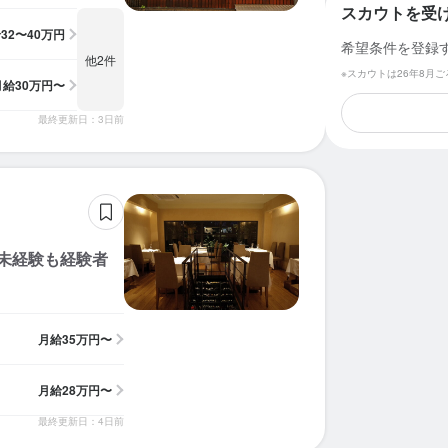
スカウトを受
給
32〜40万円
希望条件を登録
他2件
※スカウトは26年8月
月給
30万円〜
最終更新日：3日前
。未経験も経験者
月給
35万円〜
月給
28万円〜
最終更新日：4日前