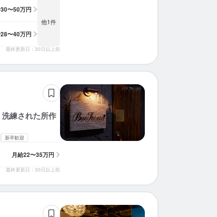
給
30〜50万円
他1件
給
28〜40万円
最終更新日：30日以上前
、洗練された所作
新卒歓迎
月給
22〜35万円
最終更新日：30日以上前