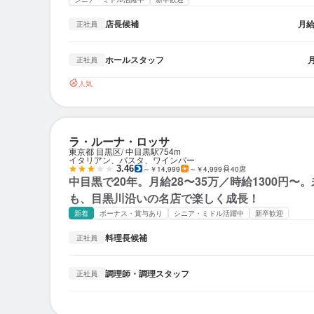
店長候補
月
正社員
ホールスタッフ
正社員
人気
ラ・ルーナ・ロッサ
東京都 目黒区
中目黒駅
754m
イタリアン、パスタ、ワインバー
3.46
～￥14,999
～￥4,999
40席
中目黒で20年。月給28〜35万／時給1300円〜
も、目黒川沿いの名店で楽しく成長！
新着
ボーナス・賞与あり
シニア・ミドル活躍中
新卒歓迎
料理長候補
正社員
調理師・調理スタッフ
正社員