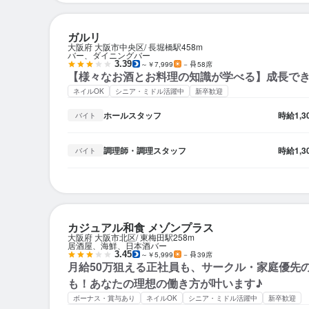
ガルリ
大阪府 大阪市中央区
長堀橋駅
458m
バー、ダイニングバー
3.39
～￥7,999
－
58席
【様々なお酒とお料理の知識が学べる】成長で
ネイルOK
シニア・ミドル活躍中
新卒歓迎
ホールスタッフ
時給
1,
バイト
調理師・調理スタッフ
時給
1,
バイト
カジュアル和食 メゾンプラス
大阪府 大阪市北区
東梅田駅
258m
居酒屋、海鮮、日本酒バー
3.45
～￥5,999
－
39席
月給50万狙える正社員も、サークル・家庭優先
も！あなたの理想の働き方が叶います♪
ボーナス・賞与あり
ネイルOK
シニア・ミドル活躍中
新卒歓迎