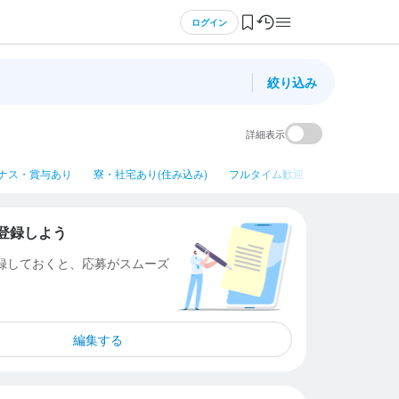
ログイン
絞り込み
詳細表示
ナス・賞与あり
寮・社宅あり(住み込み)
フルタイム歓迎
平日のみ勤務OK
登録しよう
登録しておくと、応募がスムーズ
編集する