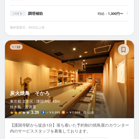
調理補助
時給：
1,300円〜
バイト
最終更新日：30日以上前
炭
1
/
22
炭火焼鳥 そかろ
東京都 文京区 /
護国寺
駅
49m
焼き鳥、居酒屋
3.39
～￥9,999
～￥1,999
12席
【護国寺駅から徒歩1分】落ち着いた予約制の焼鳥屋のカウンター
内のサービススタッフを募集しております。