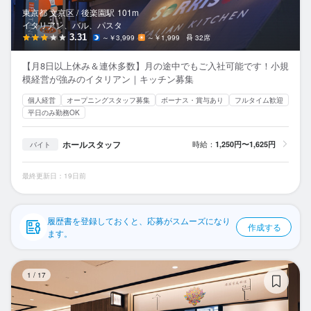
応募履歴
東京都 文京区 /
後楽園
駅
101m
イタリアン、バル、パスタ
WEB履歴書
3.31
～￥3,999
～￥1,999
32席
【月8日以上休み＆連休多数】月の途中でもご入社可能です！小規
スカウト・メルマガ受信設定
模経営が強みのイタリアン｜キッチン募集
個人経営
オープニングスタッフ募集
ボーナス・賞与あり
フルタイム歓迎
ヘルプ・お問い合わせフォーム
平日のみ勤務OK
掲載をご検討の店舗様へ
ホールスタッフ
時給：
1,250円〜1,625円
バイト
食べログ求人PRESS
最終更新日：19日前
プライバシーポリシー
利用規約
履歴書を登録しておくと、応募がスムーズになり
作成する
企業情報
ます。
韓
1
/
17