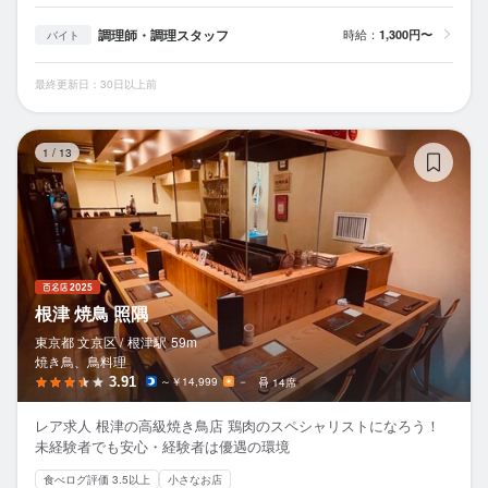
調理師・調理スタッフ
時給：
1,300円〜
バイト
最終更新日：30日以上前
根
1
/
13
根津 焼鳥 照隅
東京都 文京区 /
根津
駅
59m
焼き鳥、鳥料理
3.91
～￥14,999
－
14席
レア求人 根津の高級焼き鳥店 鶏肉のスペシャリストになろう！
未経験者でも安心・経験者は優遇の環境
食べログ評価 3.5以上
小さなお店