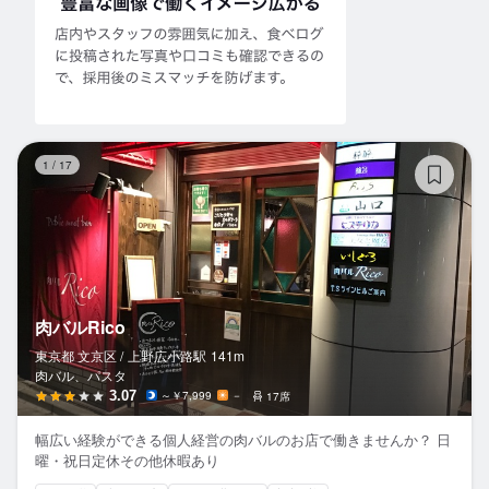
肉
1
/
17
肉バルRico
東京都 文京区 /
上野広小路
駅
141m
肉バル、パスタ
3.07
～￥7,999
－
17席
幅広い経験ができる個人経営の肉バルのお店で働きませんか？ 日
曜・祝日定休その他休暇あり