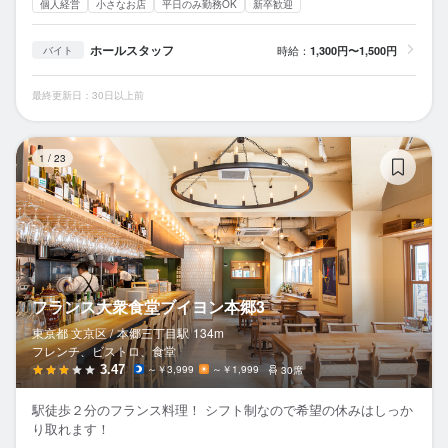
個人経営
小さなお店
平日のみ勤務OK
新卒歓迎
ホールスタッフ
時給：
1,300円〜1,500円
バイト
最終更新日：30日以上前
フ
1
/
23
フランス大衆食堂ブイヨン本郷3
東京都 文京区 /
本郷三丁目
駅
134m
フレンチ、ビストロ、食堂
3.47
～￥3,999
～￥1,999
30席
駅徒歩２分のフランス料理！ シフト制なので希望の休みはしっか
り取れます！