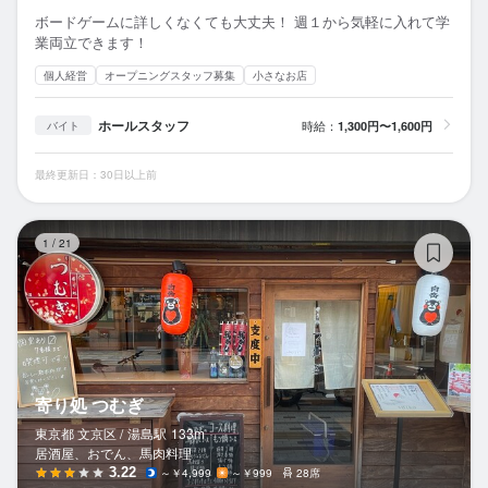
ボードゲームに詳しくなくても大丈夫！ 週１から気軽に入れて学
業両立できます！
個人経営
オープニングスタッフ募集
小さなお店
ホールスタッフ
時給：
1,300円〜1,600円
バイト
最終更新日：30日以上前
寄
1
/
21
寄り処 つむぎ
東京都 文京区 /
湯島
駅
133m
居酒屋、おでん、馬肉料理
3.22
～￥4,999
～￥999
28席