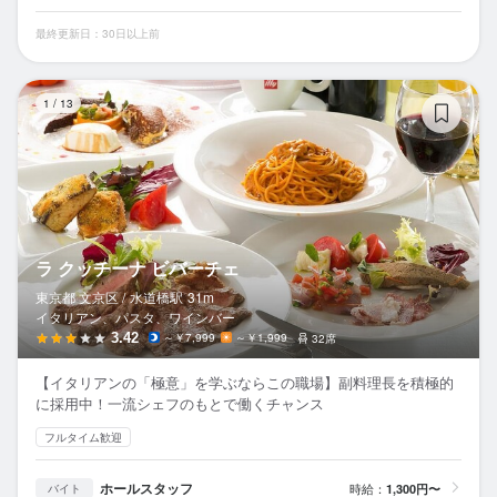
最終更新日：30日以上前
ラ
1
/
13
ラ クッチーナ ビバーチェ
東京都 文京区 /
水道橋
駅
31m
イタリアン、パスタ、ワインバー
3.42
～￥7,999
～￥1,999
32席
【イタリアンの「極意」を学ぶならこの職場】副料理長を積極的
に採用中！一流シェフのもとで働くチャンス
フルタイム歓迎
ホールスタッフ
時給：
1,300円〜
バイト