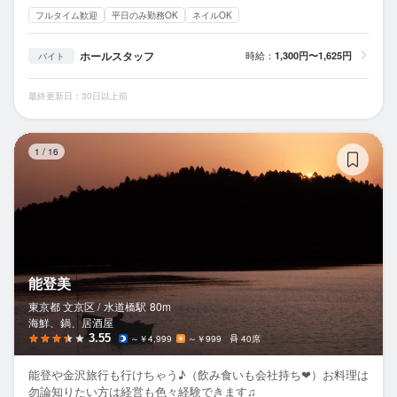
フルタイム歓迎
平日のみ勤務OK
ネイルOK
ホールスタッフ
時給：
1,300円〜1,625円
バイト
最終更新日：30日以上前
能
1
/
16
能登美
東京都 文京区 /
水道橋
駅
80m
海鮮、鍋、居酒屋
3.55
～￥4,999
～￥999
40席
能登や金沢旅行も行けちゃう♪（飲み食いも会社持ち❤）お料理は
勿論知りたい方は経営も色々経験できます♫