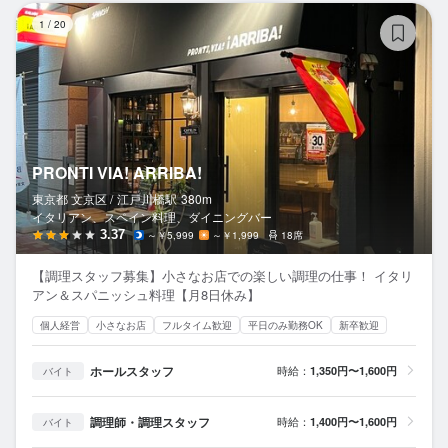
PR
1
/
20
PRONTI VIA! ARRIBA!
東京都 文京区 /
江戸川橋
駅
380m
イタリアン、スペイン料理、ダイニングバー
3.37
～￥5,999
～￥1,999
18席
【調理スタッフ募集】小さなお店での楽しい調理の仕事！ イタリ
アン＆スパニッシュ料理【月8日休み】
個人経営
小さなお店
フルタイム歓迎
平日のみ勤務OK
新卒歓迎
ホールスタッフ
時給：
1,350円〜1,600円
バイト
調理師・調理スタッフ
時給：
1,400円〜1,600円
バイト