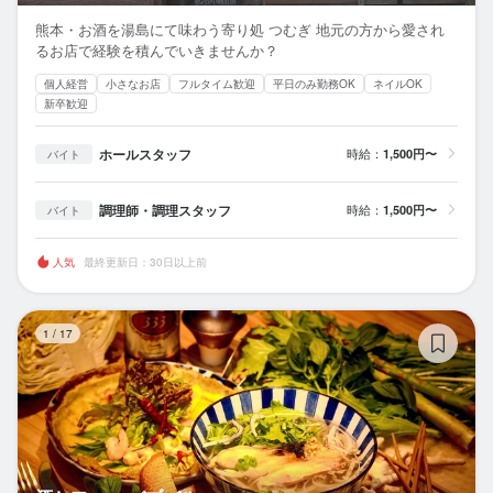
熊本・お酒を湯島にて味わう寄り処 つむぎ 地元の方から愛され
るお店で経験を積んでいきませんか？
個人経営
小さなお店
フルタイム歓迎
平日のみ勤務OK
ネイルOK
新卒歓迎
ホールスタッフ
時給：
1,500円〜
バイト
調理師・調理スタッフ
時給：
1,500円〜
バイト
人気
最終更新日：30日以上前
酒
1
/
17