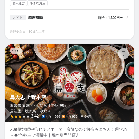
個人経営
小さなお店
調理補助
時給：
1,300円〜
バイト
最終更新日：30日以上前
鳥
1
/
16
鳥大志 上野本店
東京都 文京区 /
上野広小路
駅
68m
居酒屋、焼き鳥、水炊き
3.42
～￥4,999
～￥999
90席
未経験活躍中◎セルフオーダー店舗なので接客も楽ちん！週1/3h
～◆学生/主フ活躍中｜焼き鳥専門店♪