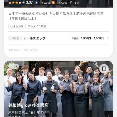
3.37
～￥9,999
～￥7,999
18席
日本で一番働きやすい会社を目指す飲食店！若手の未経験者求
【年間120日以上】
小さなお店
フルタイム歓迎
ホールスタッフ
時給：
1,300円〜1,500円
バイト
最終更新日：30日以上前
鉄
1
/
23
鉄板焼grow 後楽園店
東京都 文京区 /
春日
駅
274m
鉄板焼き、ステーキ、海鮮