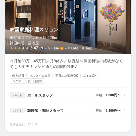
韓国家庭料理スリョン
東京都 文京区 /
春日
駅
126m
韓国料理、居酒屋
3.47
～￥4,999
～￥1,999
36席
≪月給33万～45万円／月8休み／駅直結≫韓国料理の経験がなく
ても大丈夫！レシピ通りの調理でOK♪
個人経営
フルタイム歓迎
平日のみ勤務OK
ネイルOK
シニア・ミドル活躍中
ホールスタッフ
時給：
1,300円〜
バイト
調理師・調理スタッフ
時給：
1,300円〜
バイト
最終更新日：25日前