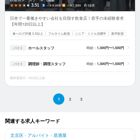
3.51
～￥9,999
～￥7,999
30席
日本で一番働きやすい会社を目指す飲食店！若手の未経験者求
【年間120日以上】
食べログ評価 3.5以上
フルタイム歓迎
シニア・ミドル活躍中
新卒歓迎
ホールスタッフ
時給：
1,300円〜1,500円
バイト
調理師・調理スタッフ
時給：
1,300円〜1,500円
バイト
最終更新日：30日以上前
1
2
3
関連する求人キーワード
文京区 - アルバイト - 居酒屋