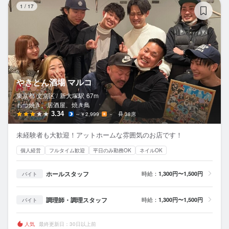
1
/
17
やきとん酒場 マルコ
東京都 文京区 /
新大塚
駅
67m
もつ焼き、居酒屋、焼き鳥
3.34
～￥2,999
－
38席
未経験者も大歓迎！アットホームな雰囲気のお店です！
個人経営
フルタイム歓迎
平日のみ勤務OK
ネイルOK
ホールスタッフ
時給：
1,300円〜1,500円
バイト
調理師・調理スタッフ
時給：
1,300円〜1,500円
バイト
人気
最終更新日：30日以上前