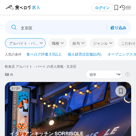
メニュー
ログイン
絞り込み
文京区
ログイン・無料会員登録
アルバイト・パート
職種
給与
ジャンル
こだわり
食べログ求人TOP
食べログ評価 3.5以上
個人経営(2店舗以内)
オープニングス
人気の条件
飲食店 アルバイト・パート の求人情報 - 文京区
求人検索
58
件
マイページ管理
イ
1
/
21
閲覧履歴
気になる求人
検索履歴・保存した条件
イタリアンキッチン SORRISOLE