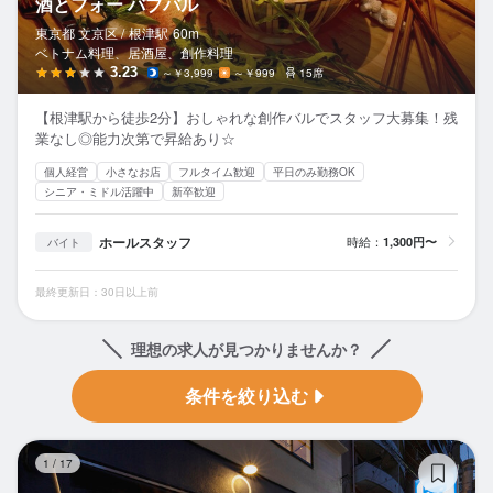
酒とフォー バブバル
東京都 文京区 /
根津
駅
60m
ベトナム料理、居酒屋、創作料理
3.23
～￥3,999
～￥999
15席
【根津駅から徒歩2分】おしゃれな創作バルでスタッフ大募集！残
業なし◎能力次第で昇給あり☆
個人経営
小さなお店
フルタイム歓迎
平日のみ勤務OK
シニア・ミドル活躍中
新卒歓迎
ホールスタッフ
時給：
1,300円〜
バイト
最終更新日：30日以上前
理想の求人が見つかりませんか？
条件を絞り込む
や
1
/
17