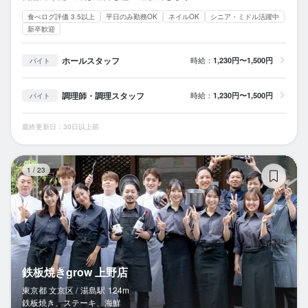
食べログ評価 3.5以上
平日のみ勤務OK
ネイルOK
シニア・ミドル活躍中
新卒歓迎
ホールスタッフ
時給：
1,230円〜1,500円
バイト
調理師・調理スタッフ
時給：
1,230円〜1,500円
バイト
最終更新日：30日以上前
鉄
1
/
23
鉄板焼きgrow 上野店
東京都 文京区 /
湯島
駅
124m
鉄板焼き、ステーキ、海鮮