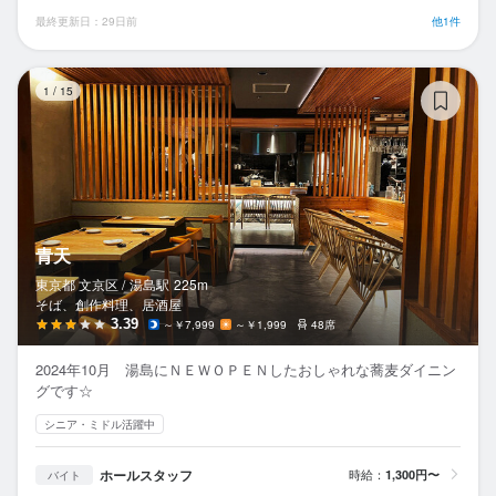
最終更新日：29日前
他1件
青
1
/
15
青天
東京都 文京区 /
湯島
駅
225m
そば、創作料理、居酒屋
3.39
～￥7,999
～￥1,999
48席
2024年10月 湯島にＮＥＷＯＰＥＮしたおしゃれな蕎麦ダイニン
グです☆
シニア・ミドル活躍中
ホールスタッフ
時給：
1,300円〜
バイト