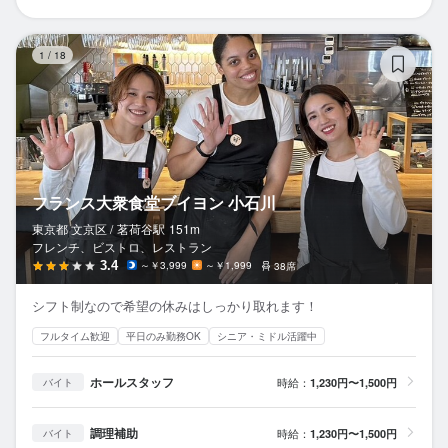
フ
1
/
18
フランス大衆食堂ブイヨン 小石川
東京都 文京区 /
茗荷谷
駅
151m
フレンチ、ビストロ、レストラン
3.4
～￥3,999
～￥1,999
38席
シフト制なので希望の休みはしっかり取れます！
フルタイム歓迎
平日のみ勤務OK
シニア・ミドル活躍中
ホールスタッフ
時給：
1,230円〜1,500円
バイト
調理補助
時給：
1,230円〜1,500円
バイト