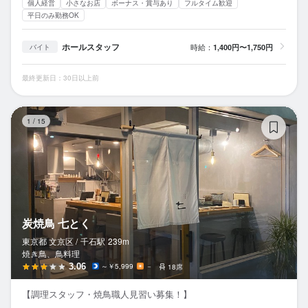
個人経営
小さなお店
ボーナス・賞与あり
フルタイム歓迎
平日のみ勤務OK
ホールスタッフ
時給：
1,400円〜1,750円
バイト
最終更新日：30日以上前
炭
1
/
15
炭焼鳥 七とく
東京都 文京区 /
千石
駅
239m
焼き鳥、鳥料理
3.06
～￥5,999
－
18席
【調理スタッフ・焼鳥職人見習い募集！】