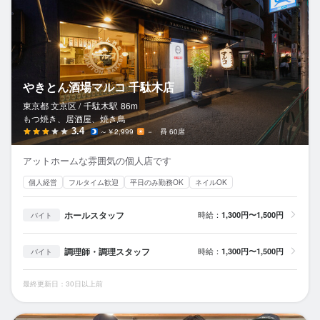
やきとん酒場マルコ 千駄木店
東京都 文京区 /
千駄木
駅
86m
もつ焼き、居酒屋、焼き鳥
3.4
～￥2,999
－
60席
アットホームな雰囲気の個人店です
個人経営
フルタイム歓迎
平日のみ勤務OK
ネイルOK
ホールスタッフ
時給：
1,300円〜1,500円
バイト
調理師・調理スタッフ
時給：
1,300円〜1,500円
バイト
最終更新日：30日以上前
や