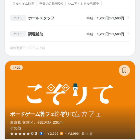
フルタイム歓迎
平日のみ勤務OK
シニア・ミドル活躍中
ホールスタッフ
時給：
1,230円〜1,500円
バイト
調理補助
時給：
1,230円〜1,500円
バイト
最終更新日：30日以上前
ボ
1
/
22
ボードゲームカフェこぞりて
東京都 文京区 /
千駄木
駅
230m
その他
0.0
～￥2,999
～￥2,999
22席