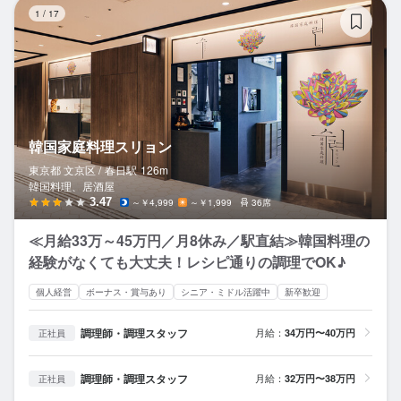
韓
1
/
17
韓国家庭料理スリョン
東京都 文京区 /
春日
駅
126m
韓国料理、居酒屋
3.47
～￥4,999
～￥1,999
36席
≪月給33万～45万円／月8休み／駅直結≫韓国料理の
経験がなくても大丈夫！レシピ通りの調理でOK♪
個人経営
ボーナス・賞与あり
シニア・ミドル活躍中
新卒歓迎
調理師・調理スタッフ
月給：
34万円〜40万円
正社員
調理師・調理スタッフ
月給：
32万円〜38万円
正社員