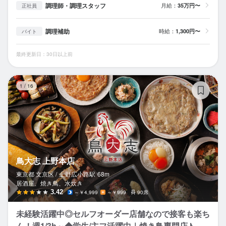
調理師・調理スタッフ
月給：
35万円〜
正社員
調理補助
時給：
1,300円〜
バイト
最終更新日：30日以上前
鳥
1
/
16
鳥大志 上野本店
東京都 文京区 /
上野広小路
駅
68m
居酒屋、焼き鳥、水炊き
3.42
～￥4,999
～￥999
90席
未経験活躍中◎セルフオーダー店舗なので接客も楽ち
ん！週1/3h～◆学生/主フ活躍中｜焼き鳥専門店♪