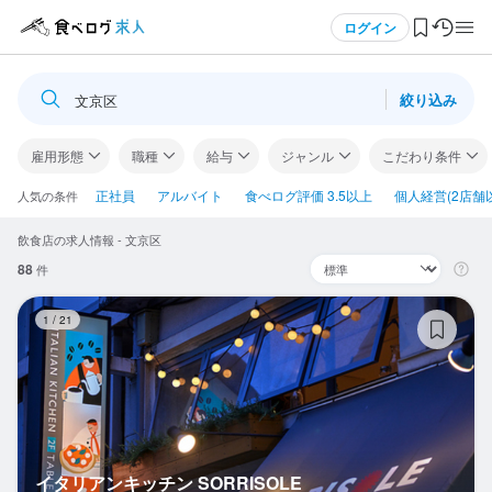
メニュー
ログイン
絞り込み
文京区
ログイン・無料会員登録
雇用形態
職種
給与
ジャンル
こだわり条件
食べログ求人TOP
正社員
アルバイト
食べログ評価 3.5以上
個人経営(2店舗
人気の条件
飲食店の求人情報 - 文京区
求人検索
88
件
マイページ管理
イ
1
/
21
閲覧履歴
気になる求人
検索履歴・保存した条件
イタリアンキッチン SORRISOLE