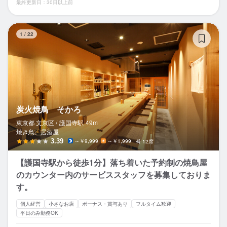
最終更新日：30日以上前
炭
1
/
22
炭火焼鳥 そかろ
東京都 文京区 /
護国寺
駅
49m
焼き鳥、居酒屋
3.39
～￥9,999
～￥1,999
12席
【護国寺駅から徒歩1分】落ち着いた予約制の焼鳥屋
のカウンター内のサービススタッフを募集しておりま
す。
個人経営
小さなお店
ボーナス・賞与あり
フルタイム歓迎
平日のみ勤務OK