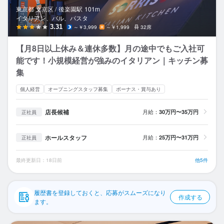
応募履歴
東京都 文京区 /
後楽園
駅
101m
イタリアン、バル、パスタ
WEB履歴書
3.31
～￥3,999
～￥1,999
32席
【月8日以上休み＆連休多数】月の途中でもご入社可
スカウト・メルマガ受信設定
能です！小規模経営が強みのイタリアン｜キッチン募
集
ヘルプ・お問い合わせフォーム
個人経営
オープニングスタッフ募集
ボーナス・賞与あり
掲載をご検討の店舗様へ
店長候補
月給：
30万円〜35万円
正社員
食べログ求人PRESS
プライバシーポリシー
ホールスタッフ
月給：
25万円〜31万円
正社員
利用規約
最終更新日：18日前
他5件
企業情報
履歴書を登録しておくと、応募がスムーズになり
作成する
ます。