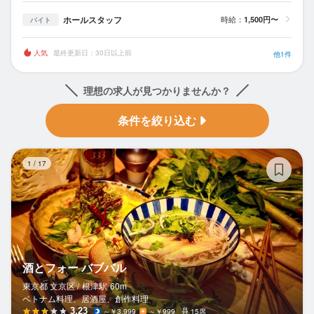
ホールスタッフ
時給：
1,500円〜
バイト
人気
最終更新日：30日以上前
他1件
理想の求人が見つかりませんか？
条件を絞り込む
酒
1
/
17
酒とフォー バブバル
東京都 文京区 /
根津
駅
60m
ベトナム料理、居酒屋、創作料理
3.23
～￥3,999
～￥999
15席