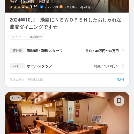
そば、創作料理、居酒屋
3.39
～￥7,999
～￥1,999
48席
2024年10月 湯島にＮＥＷＯＰＥＮしたおしゃれな
蕎麦ダイニングです☆
シニア・ミドル活躍中
調理師・調理スタッフ
月給：
30万円〜45万円
正社員
ホールスタッフ
時給：
1,300円〜
バイト
最終更新日：30日以上前
他1件
根
1
/
13