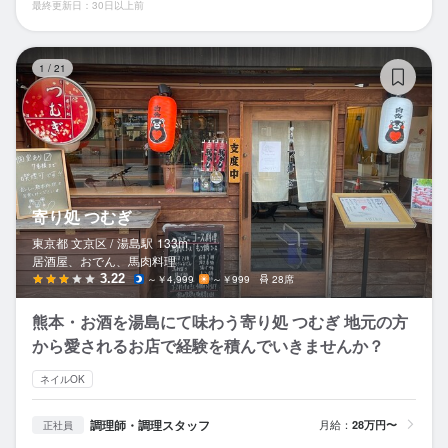
最終更新日：30日以上前
寄
1
/
21
寄り処 つむぎ
東京都 文京区 /
湯島
駅
133m
居酒屋、おでん、馬肉料理
3.22
～￥4,999
～￥999
28席
熊本・お酒を湯島にて味わう寄り処 つむぎ 地元の方
から愛されるお店で経験を積んでいきませんか？
ネイルOK
調理師・調理スタッフ
月給：
28万円〜
正社員