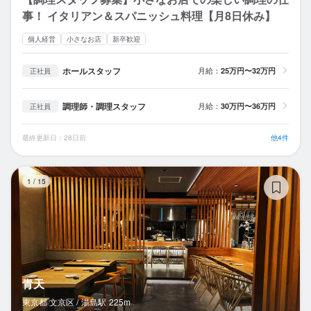
事！ イタリアン＆スパニッシュ料理【月8日休み】
個人経営
小さなお店
新卒歓迎
ホールスタッフ
月給：
25万円〜32万円
正社員
調理師・調理スタッフ
月給：
30万円〜36万円
正社員
最終更新日：28日前
他4件
青
1
/
15
青天
東京都 文京区 /
湯島
駅
225m