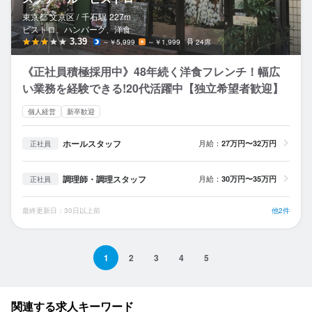
東京都 文京区 /
千石
駅
227m
ビストロ、ハンバーグ、洋食
3.39
～￥5,999
～￥1,999
24席
《正社員積極採用中》48年続く洋食フレンチ！幅広
い業務を経験できる!20代活躍中【独立希望者歓迎】
個人経営
新卒歓迎
ホールスタッフ
月給：
27万円〜32万円
正社員
調理師・調理スタッフ
月給：
30万円〜35万円
正社員
最終更新日：30日以上前
他2件
1
2
3
4
5
関連する求人キーワード