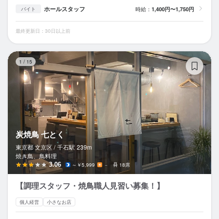
ホールスタッフ
時給：
1,400円〜1,750円
バイト
最終更新日：30日以上前
炭
1
/
15
炭焼鳥 七とく
東京都 文京区 /
千石
駅
239m
焼き鳥、鳥料理
3.06
～￥5,999
－
18席
【調理スタッフ・焼鳥職人見習い募集！】
個人経営
小さなお店