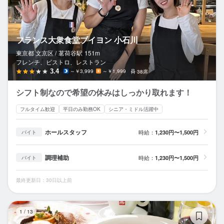
フランス大衆食堂ブイヨン 小石川
東京都 文京区 /
茗荷谷
駅
151m
フレンチ、ビストロ、レストラン
3.4
～￥3,999
～￥1,999
38席
シフト制なので希望の休みはしっかり取れます！
フルタイム歓迎
平日のみ勤務OK
シニア・ミドル活躍中
ホールスタッフ
時給：
1,230円〜1,500円
バイト
調理補助
時給：
1,230円〜1,500円
バイト
最終更新日：30日以上前
ラ
1
/
13