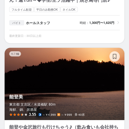
フルタイム歓迎
平日のみ勤務OK
ネイルOK
ホールスタッフ
時給：
1,300円〜1,625円
バイト
最終更新日：30日以上前
能
1
/
16
能登美
東京都 文京区 /
水道橋
駅
80m
海鮮、鍋、居酒屋
3.55
～￥4,999
～￥999
40席
能登や金沢旅行も行けちゃう♪（飲み食いも会社持ち