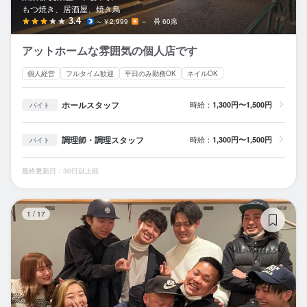
もつ焼き、居酒屋、焼き鳥
3.4
～￥2,999
－
60席
アットホームな雰囲気の個人店です
個人経営
フルタイム歓迎
平日のみ勤務OK
ネイルOK
ホールスタッフ
時給：
1,300円〜1,500円
バイト
調理師・調理スタッフ
時給：
1,300円〜1,500円
バイト
最終更新日：30日以上前
や
1
/
17