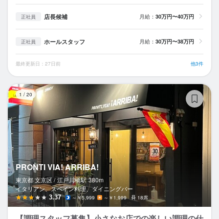
店長候補
月給：
30万円〜40万円
正社員
ホールスタッフ
月給：
30万円〜38万円
正社員
最終更新日：27日前
他3件
PR
1
/
20
PRONTI VIA! ARRIBA!
東京都 文京区 /
江戸川橋
駅
380m
イタリアン、スペイン料理、ダイニングバー
3.37
～￥5,999
～￥1,999
18席
【調理スタッフ募集】小さなお店での楽しい調理の仕