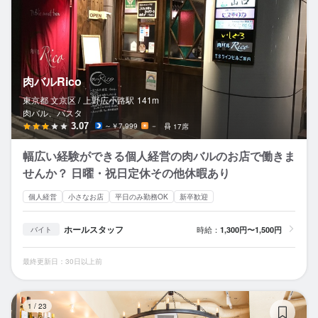
肉バルRico
東京都 文京区 /
上野広小路
駅
141m
肉バル、パスタ
3.07
～￥7,999
－
17席
幅広い経験ができる個人経営の肉バルのお店で働きま
せんか？ 日曜・祝日定休その他休暇あり
個人経営
小さなお店
平日のみ勤務OK
新卒歓迎
ホールスタッフ
時給：
1,300円〜1,500円
バイト
最終更新日：30日以上前
フ
1
/
23