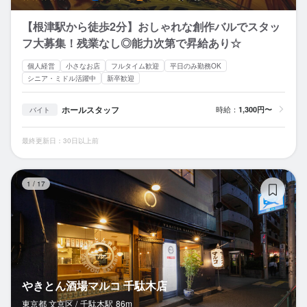
【根津駅から徒歩2分】おしゃれな創作バルでスタッ
フ大募集！残業なし◎能力次第で昇給あり☆
個人経営
小さなお店
フルタイム歓迎
平日のみ勤務OK
シニア・ミドル活躍中
新卒歓迎
ホールスタッフ
時給：
1,300円〜
バイト
最終更新日：30日以上前
や
1
/
17
やきとん酒場マルコ 千駄木店
東京都 文京区 /
千駄木
駅
86m