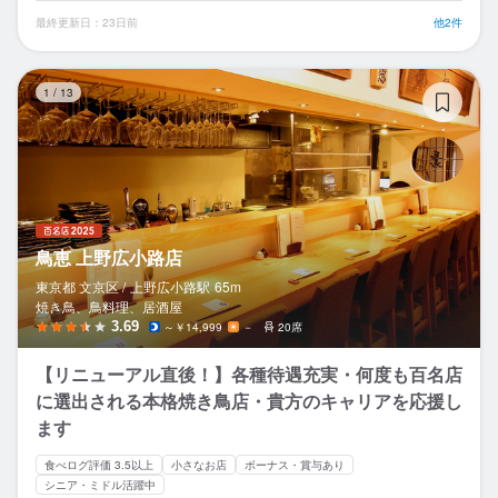
最終更新日：23日前
他2件
鳥
1
/
13
鳥恵 上野広小路店
東京都 文京区 /
上野広小路
駅
65m
焼き鳥、鳥料理、居酒屋
3.69
～￥14,999
－
20席
【リニューアル直後！】各種待遇充実・何度も百名店
に選出される本格焼き鳥店・貴方のキャリアを応援し
ます
食べログ評価 3.5以上
小さなお店
ボーナス・賞与あり
シニア・ミドル活躍中