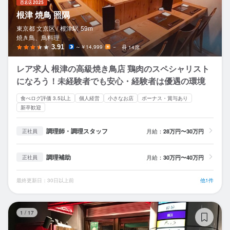
根津 焼鳥 照隅
東京都 文京区 /
根津
駅
59m
焼き鳥、鳥料理
3.91
～￥14,999
－
14席
レア求人 根津の高級焼き鳥店 鶏肉のスペシャリスト
になろう！未経験者でも安心・経験者は優遇の環境
食べログ評価 3.5以上
個人経営
小さなお店
ボーナス・賞与あり
新卒歓迎
調理師・調理スタッフ
月給：
28万円〜30万円
正社員
調理補助
月給：
30万円〜40万円
正社員
最終更新日：30日以上前
他1件
肉
1
/
17