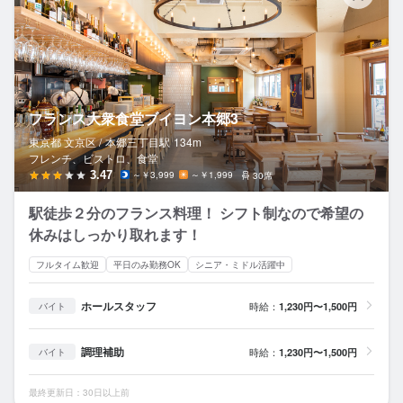
フランス大衆食堂ブイヨン本郷3
東京都 文京区 /
本郷三丁目
駅
134m
フレンチ、ビストロ、食堂
3.47
～￥3,999
～￥1,999
30席
駅徒歩２分のフランス料理！ シフト制なので希望の
休みはしっかり取れます！
フルタイム歓迎
平日のみ勤務OK
シニア・ミドル活躍中
ホールスタッフ
時給：
1,230円〜1,500円
バイト
調理補助
時給：
1,230円〜1,500円
バイト
最終更新日：30日以上前