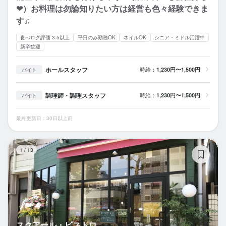
❤）お料理は勿論知りたい方は経営も色々経験できま
す♫
食べログ評価 3.5以上
平日のみ勤務OK
ネイルOK
シニア・ミドル活躍中
新卒歓迎
ホールスタッフ
時給：
1,230円〜1,500円
バイト
調理師・調理スタッフ
時給：
1,230円〜1,500円
バイト
最終更新日：30日以上前
ス
1
/
13
スクアール・ビストロ