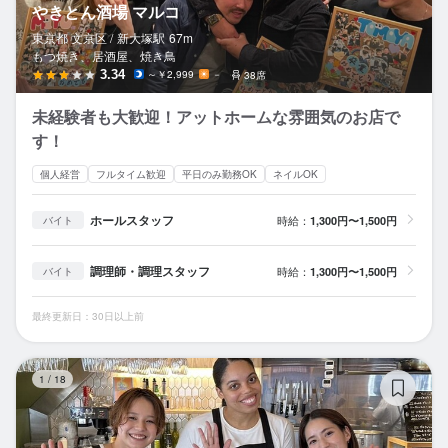
やきとん酒場 マルコ
東京都 文京区 /
新大塚
駅
67m
もつ焼き、居酒屋、焼き鳥
3.34
～￥2,999
－
38席
未経験者も大歓迎！アットホームな雰囲気のお店で
す！
個人経営
フルタイム歓迎
平日のみ勤務OK
ネイルOK
ホールスタッフ
時給：
1,300円〜1,500円
バイト
調理師・調理スタッフ
時給：
1,300円〜1,500円
バイト
最終更新日：30日以上前
フ
1
/
18