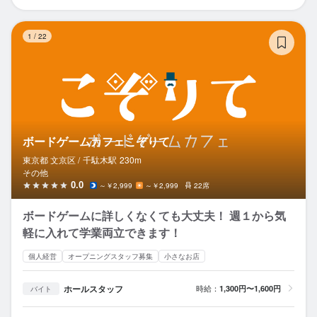
ボ
1
/
22
ボードゲームカフェこぞりて
東京都 文京区 /
千駄木
駅
230m
その他
0.0
～￥2,999
～￥2,999
22席
ボードゲームに詳しくなくても大丈夫！ 週１から気
軽に入れて学業両立できます！
個人経営
オープニングスタッフ募集
小さなお店
ホールスタッフ
時給：
1,300円〜1,600円
バイト