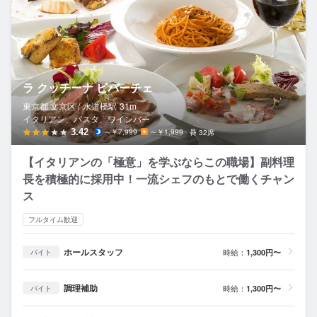
ラ クッチーナ ビバーチェ
東京都 文京区 /
水道橋
駅
31m
イタリアン、パスタ、ワインバー
3.42
～￥7,999
～￥1,999
32席
【イタリアンの「極意」を学ぶならこの職場】副料理
長を積極的に採用中！一流シェフのもとで働くチャン
ス
フルタイム歓迎
ホールスタッフ
時給：
1,300円〜
バイト
調理補助
時給：
1,300円〜
バイト