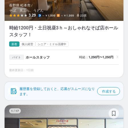
応募履歴
長野県 松本市 /
そば、天ぷら、うどん
WEB履歴書
3.29
～￥1,999
～￥1,999
23席
時給1200円・土日祝昼3ｈ～おしゃれなそば店ホール
スカウト・メルマガ受信設定
スタッフ！
ヘルプ・お問い合わせフォーム
新着
個人経営
シニア・ミドル活躍中
掲載をご検討の店舗様へ
ホールスタッフ
時給：
1,250円〜1,250円
バイト
食べログ求人PRESS
最終更新日：1日前
プライバシーポリシー
利用規約
履歴書を登録しておくと、応募がスムーズになり
作成する
ます。
企業情報
SO
1
/
17