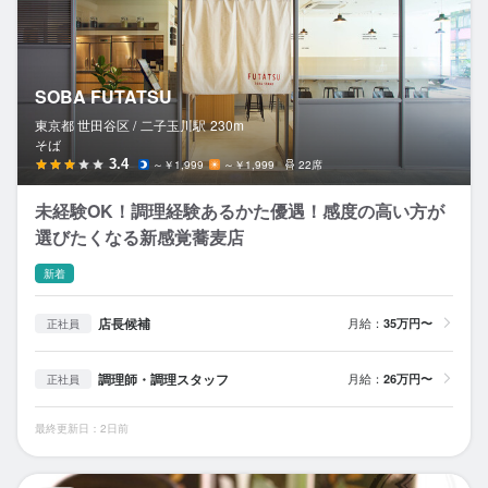
SOBA FUTATSU
東京都 世田谷区 /
二子玉川
駅
230m
そば
3.4
～￥1,999
～￥1,999
22席
未経験OK！調理経験あるかた優遇！感度の高い方が
選びたくなる新感覚蕎麦店
新着
店長候補
月給：
35万円〜
正社員
調理師・調理スタッフ
月給：
26万円〜
正社員
最終更新日：2日前
そ