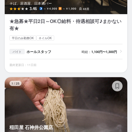
そば、居酒屋、日本酒バー
3.46
～￥4,999
～￥1,999
48席
★急募★平日2日～OK◎給料・待遇相談可♪まかない
有★
平日のみ勤務OK
ネイルOK
ホールスタッフ
時給：
1,100円〜1,300円
バイト
最終更新日：11日前
稲
1
/
25
稲田屋 石神井公園店