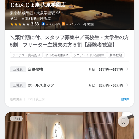
じねんじょ庵 大泉学園店
東京都 練馬区 /
大泉学園
駅
95m
そば、日本料理、居酒屋
3.33
～￥2,999
～￥1,999
52席
＼繁忙期に付、スタッフ募集中／高校生・大学生の方
5割 フリーター主婦夫の方５割【経験者歓迎】
ボーナス・賞与あり
平日のみ勤務OK
シニア・ミドル活躍中
新卒歓迎
店長候補
月給：
33万円〜55万円
正社員
ホールスタッフ
月給：
28万円〜35万円
正社員
最終更新日：30日以上前
他3件
蕎
1
/
16