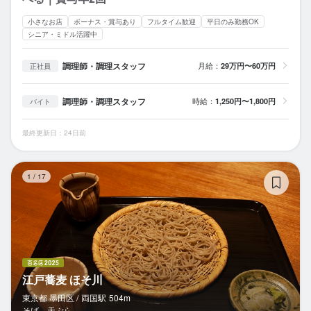
小さなお店
ボーナス・賞与あり
フルタイム歓迎
平日のみ勤務OK
シニア・ミドル活躍中
調理師・調理スタッフ
月給：
29万円〜60万円
正社員
調理師・調理スタッフ
時給：
1,250円〜1,800円
バイト
最終更新日：24日前
江
1
/
17
江戸蕎麦 ほそ川
東京都 墨田区 /
両国
駅
504m
そば、天ぷら