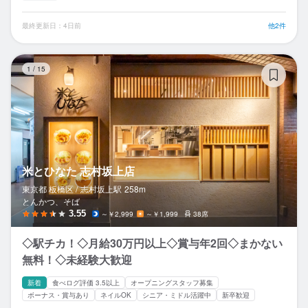
最終更新日：4日前
他2件
米
1
/
15
米とひなた 志村坂上店
東京都 板橋区 /
志村坂上
駅
258m
とんかつ、そば
3.55
～￥2,999
～￥1,999
38席
◇駅チカ！◇月給30万円以上◇賞与年2回◇まかない
無料！◇未経験大歓迎
新着
食べログ評価 3.5以上
オープニングスタッフ募集
ボーナス・賞与あり
ネイルOK
シニア・ミドル活躍中
新卒歓迎