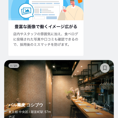
バ
1
/
21
バル蕎麦 コシブウ
東京都 中央区 /
新富町
駅
57m
そば