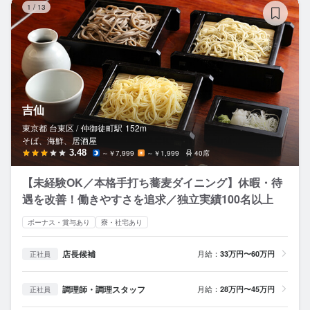
1
/
13
吉仙
東京都 台東区 /
仲御徒町
駅
152m
そば、海鮮、居酒屋
3.48
～￥7,999
～￥1,999
40席
【未経験OK／本格手打ち蕎麦ダイニング】休暇・待
遇を改善！働きやすさを追求／独立実績100名以上
ボーナス・賞与あり
寮・社宅あり
店長候補
月給：
33万円〜60万円
正社員
調理師・調理スタッフ
月給：
28万円〜45万円
正社員