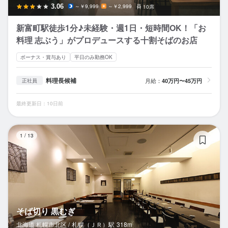
3.06
～￥9,999
～￥2,999
10席
新富町駅徒歩1分♪未経験・週1日・短時間OK！「お
料理 志ぶう」がプロデュースする十割そばのお店
ボーナス・賞与あり
平日のみ勤務OK
料理長候補
月給：
40万円〜45万円
正社員
最終更新日：10日前
そ
1
/
13
そば切り 黒むぎ
北海道 札幌市北区 /
札幌（ＪＲ）
駅
318m