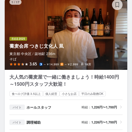
1
/
17
蕎麦会席 つきじ文化人 凬
東京都 中央区 /
築地
駅
236m
そば
3.65
～￥14,999
～￥2,999
14席
大人気の蕎麦屋で一緒に働きましょう！時給1400円
～1500円スタッフ大歓迎！
食べログ評価 3.5以上
個人経営
小さなお店
平日のみ勤務OK
ホールスタッフ
時給：
1,226円〜1,700円
バイト
調理補助
時給：
1,226円〜1,700円
バイト