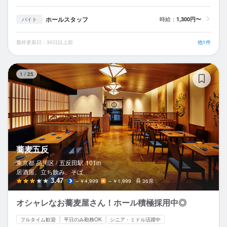
ホールスタッフ
時給：
1,300円〜
バイト
最終更新日：30日以上前
他1件
蕎
1
/
25
蕎麦五反
東京都 品川区 /
五反田
駅
101m
居酒屋、立ち飲み、そば
3.47
～￥4,999
～￥1,999
36席
オシャレなお蕎麦屋さん！ホール積極採用中◎
フルタイム歓迎
平日のみ勤務OK
シニア・ミドル活躍中