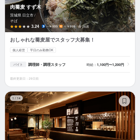
肉蕎麦 すず木
茨城県 日立市 /
そば
3.24
～￥999
～￥999
26席
おしゃれな蕎麦屋でスタッフ大募集！
個人経営
平日のみ勤務OK
調理師・調理スタッフ
時給：
1,100円〜1,200円
バイト
最終更新日：29日前
じ
1
/
14