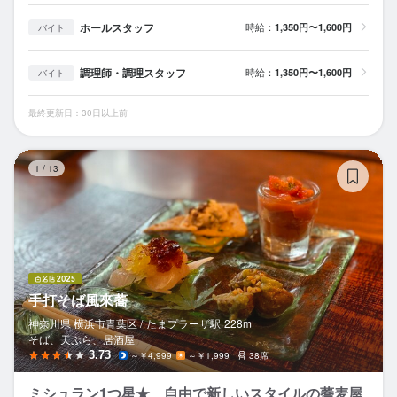
ホールスタッフ
時給：
1,350円〜1,600円
バイト
調理師・調理スタッフ
時給：
1,350円〜1,600円
バイト
最終更新日：30日以上前
手
1
/
13
手打そば風來蕎
神奈川県 横浜市青葉区 /
たまプラーザ
駅
228m
そば、天ぷら、居酒屋
3.73
～￥4,999
～￥1,999
38席
ミシュラン1つ星★ 自由で新しいスタイルの蕎麦屋