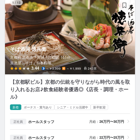
1
/
13
そば酒房 徳兵衛
京都府 京都市下京区 /
京都
駅
161m
居酒屋、そば、日本料理
3.44
～￥3,999
～￥1,999
242席
【京都駅ビル】京都の伝統を守りながら時代の風を取
り入れるお店♪飲食経験者優遇◎《店長・調理・ホー
ル》
新着
ボーナス・賞与あり
シニア・ミドル活躍中
新卒歓迎
ホールスタッフ
月給：
26万円〜30万円
正社員
ホールスタッフ
月給：
22万円〜25万円
正社員