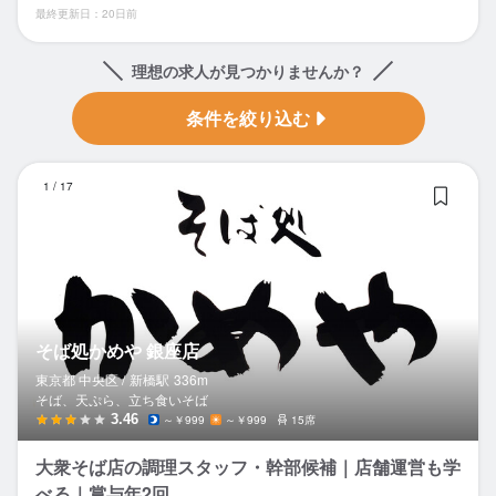
最終更新日：20日前
理想の求人が見つかりませんか？
条件を絞り込む
そ
1
/
17
そば処かめや 銀座店
東京都 中央区 /
新橋
駅
336m
そば、天ぷら、立ち食いそば
3.46
～￥999
～￥999
15席
大衆そば店の調理スタッフ・幹部候補｜店舗運営も学
べる｜賞与年2回