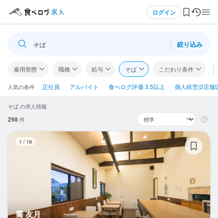
メニュー
ログイン
絞り込み
そば
ログイン・無料会員登録
雇用形態
職種
給与
そば
こだわり条件
食べログ求人TOP
正社員
アルバイト
食べログ評価 3.5以上
個人経営(2店舗
人気の条件
そば の求人情報
求人検索
298
件
マイページ管理
蕎
1
/
16
閲覧履歴
気になる求人
検索履歴・保存した条件
蕎 友月