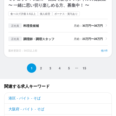
〜 一緒に思い切り楽しめる方、募集中！ 〜
食べログ評価 3.5以上
個人経営
ボーナス・賞与あり
料理長候補
月給：
30万円〜38万円
正社員
調理師・調理スタッフ
月給：
23万円〜28万円
正社員
最終更新日：30日以上前
他1件
1
2
3
4
5
15
関連する求人キーワード
港区 - バイト - そば
大阪府 - バイト - そば