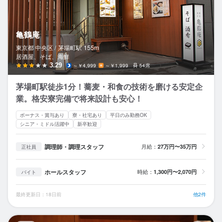
亀鶴庵
東京都 中央区 /
茅場町
駅
155m
居酒屋、そば、海鮮
3.29
～￥4,999
～￥1,999
54席
茅場町駅徒歩1分！蕎麦・和食の技術を磨ける安定企
業。格安寮完備で将来設計も安心！
ボーナス・賞与あり
寮・社宅あり
平日のみ勤務OK
シニア・ミドル活躍中
新卒歓迎
調理師・調理スタッフ
月給：
27万円〜35万円
正社員
ホールスタッフ
時給：
1,300円〜2,070円
バイト
最終更新日：18日前
他2件
蕎