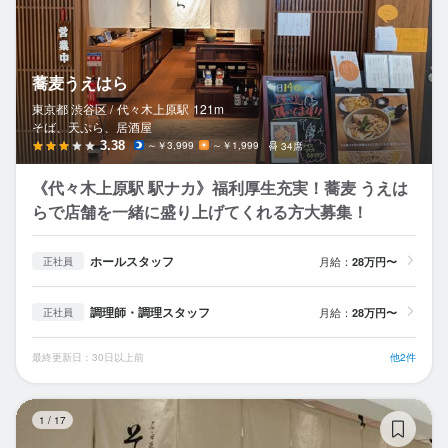
蕎麦うえはら
東京都 渋谷区 /
代々木上原
駅
121m
そば、天ぷら、居酒屋
3.38
～￥3,999
～￥1,999
34席
《代々木上原駅 駅ナカ》福利厚生充実！蕎麦 うえは
らで店舗を一緒に盛り上げてくれる方大募集！
ホールスタッフ
月給：
28万円〜
正社員
調理師・調理スタッフ
月給：
28万円〜
正社員
最終更新日：30日以上前
他2件
石
1
/
17