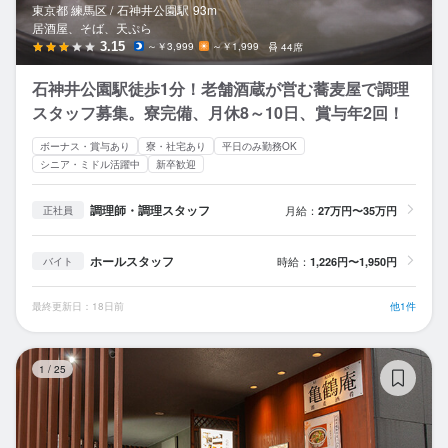
東京都 練馬区 /
石神井公園
駅
93m
居酒屋、そば、天ぷら
3.15
～￥3,999
～￥1,999
44席
石神井公園駅徒歩1分！老舗酒蔵が営む蕎麦屋で調理
スタッフ募集。寮完備、月休8～10日、賞与年2回！
ボーナス・賞与あり
寮・社宅あり
平日のみ勤務OK
シニア・ミドル活躍中
新卒歓迎
調理師・調理スタッフ
月給：
27万円〜35万円
正社員
ホールスタッフ
時給：
1,226円〜1,950円
バイト
最終更新日：18日前
他1件
亀
1
/
25