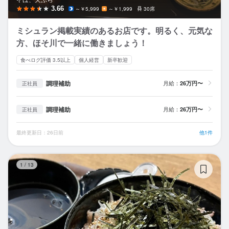
3.66
～￥5,999
～￥1,999
30席
ミシュラン掲載実績のあるお店です。明るく、元気な
方、ほそ川で一緒に働きましょう！
食べログ評価 3.5以上
個人経営
新卒歓迎
調理補助
月給：
26万円〜
正社員
調理補助
月給：
26万円〜
正社員
最終更新日：26日前
他1件
肉
1
/
13