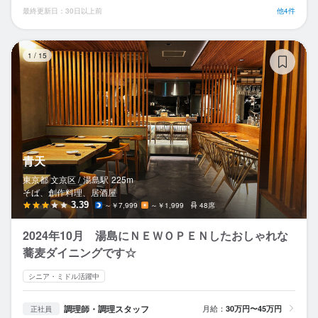
最終更新日：30日以上前
他4件
青
1
/
15
青天
東京都 文京区 /
湯島
駅
225m
そば、創作料理、居酒屋
3.39
～￥7,999
～￥1,999
48席
2024年10月 湯島にＮＥＷＯＰＥＮしたおしゃれな
蕎麦ダイニングです☆
シニア・ミドル活躍中
調理師・調理スタッフ
月給：
30万円〜45万円
正社員