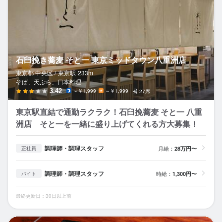
石臼挽き蕎麦 そと一 東京ミッドタウン八重洲店
東京都 中央区 /
東京
駅
233m
そば、天ぷら、日本料理
3.42
～￥1,999
～￥1,999
27席
東京駅直結で通勤ラクラク！石臼挽蕎麦 そと一 八重
洲店 そと一を一緒に盛り上げてくれる方大募集！
調理師・調理スタッフ
月給：
28万円〜
正社員
調理師・調理スタッフ
時給：
1,300円〜
バイト
最終更新日：30日以上前
吉