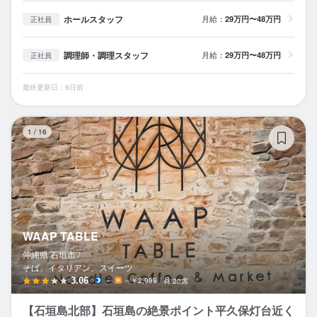
ホールスタッフ
月給：
29万円〜48万円
正社員
調理師・調理スタッフ
月給：
29万円〜48万円
正社員
最終更新日：6日前
WA
1
/
16
WAAP TABLE
沖縄県 石垣市 /
そば、イタリアン、スイーツ
3.06
－
～￥2,999
20席
【石垣島北部】石垣島の絶景ポイント平久保灯台近く