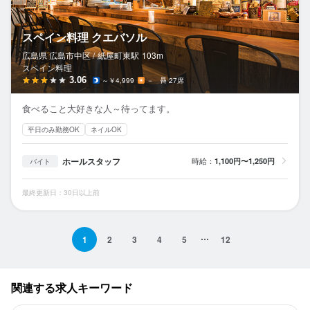
スペイン料理 クエバソル
広島県 広島市中区 /
紙屋町東
駅
103m
スペイン料理
3.06
～￥4,999
－
27席
食べること大好きな人～待ってます。
平日のみ勤務OK
ネイルOK
ホールスタッフ
時給：
1,100円〜1,250円
バイト
最終更新日：30日以上前
1
2
3
4
5
12
関連する求人キーワード