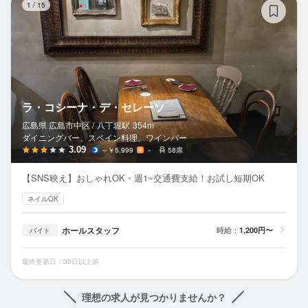
1
/
15
ラ・コシーナ・デ・セレーソ
広島県 広島市中区 /
八丁堀
駅
354m
ダイニングバー、スペイン料理、ワインバー
3.09
～￥5,999
－
58席
【SNS映え】おしゃれOK・週1~交通費支給！お試し短期OK
ネイルOK
ホールスタッフ
時給：
1,200円〜
バイト
最終更新日：30日以上前
理想の求人が見つかりませんか？