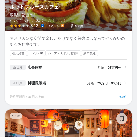
ホットブルースカフェ
広島県 福山市 /
ハンバーガー、スポーツバー、バー
3.12
～￥2,999
－
100席
アメリカンな空間で楽しいだけでなく勉強にもなってやりがいの
あるお仕事です。
個人経営
ネイルOK
シニア・ミドル活躍中
新卒歓迎
店長候補
月給：
25万円〜
正社員
料理長候補
月給：
25万円〜35万円
正社員
最終更新日：30日以上前
他3件
博
1
/
23