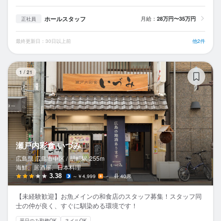
ホールスタッフ
月給：
28万円〜35万円
正社員
最終更新日：30日以上前
他2件
瀬
1
/
21
瀬戸内彩食 いづみ
広島県 広島市中区 /
胡町
駅
255m
海鮮、居酒屋、日本料理
3.38
～￥4,999
－
40席
【未経験歓迎】お魚メインの和食店のスタッフ募集！スタッフ同
士の仲が良く、すぐに馴染める環境です！
平日のみ勤務OK
ネイルOK