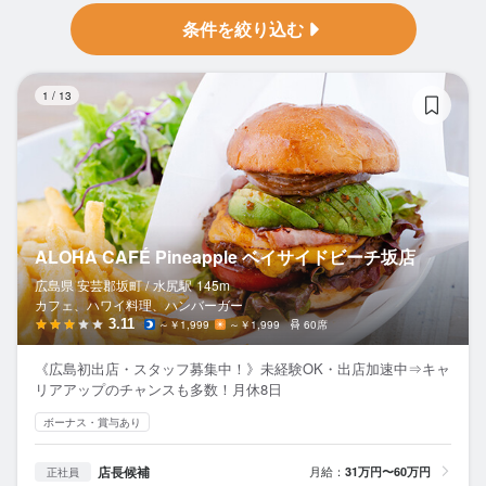
条件を絞り込む
A
1
/
13
ALOHA CAFÉ Pineapple ベイサイドビーチ坂店
広島県 安芸郡坂町 /
水尻
駅
145m
カフェ、ハワイ料理、ハンバーガー
3.11
～￥1,999
～￥1,999
60席
《広島初出店・スタッフ募集中！》未経験OK・出店加速中⇒キャ
リアアップのチャンスも多数！月休8日
ボーナス・賞与あり
店長候補
月給：
31万円〜60万円
正社員