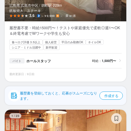
応募履歴
広島県 広島市中区 /
胡町
駅
229m
鉄板焼き、ステーキ
WEB履歴書
3.6
～￥9,999
－
41席
履歴書不要・時給1500円〜！テストや家庭優先で柔軟◎週1〜OK
スカウト・メルマガ受信設定
＆終電考慮でWワークや学生も安心
食べログ評価 3.5以上
個人経営
平日のみ勤務OK
ネイルOK
ヘルプ・お問い合わせフォーム
シニア・ミドル活躍中
新卒歓迎
掲載をご検討の店舗様へ
ホールスタッフ
時給：
1,500円〜
バイト
食べログ求人PRESS
最終更新日：9日前
プライバシーポリシー
利用規約
履歴書を登録しておくと、応募がスムーズになり
作成する
企業情報
ます。
と
1
/
23