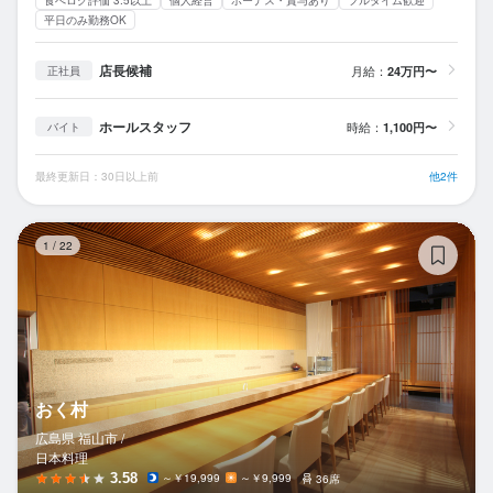
食べログ評価 3.5以上
個人経営
ボーナス・賞与あり
フルタイム歓迎
平日のみ勤務OK
店長候補
月給：
24万円〜
正社員
ホールスタッフ
時給：
1,100円〜
バイト
最終更新日：30日以上前
他2件
お
1
/
22
おく村
広島県 福山市 /
日本料理
3.58
～￥19,999
～￥9,999
36席