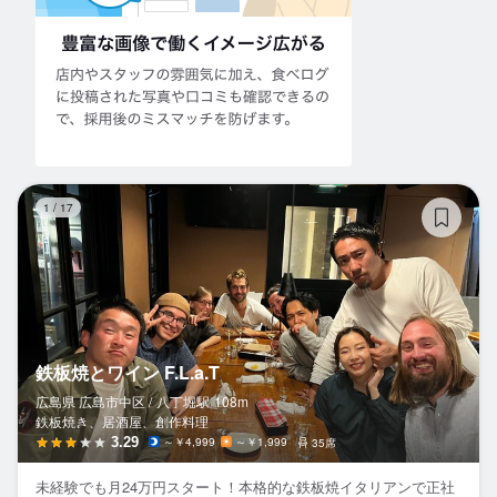
鉄
1
/
17
鉄板焼とワイン F.L.a.T
広島県 広島市中区 /
八丁堀
駅
108m
鉄板焼き、居酒屋、創作料理
3.29
～￥4,999
～￥1,999
35席
未経験でも月24万円スタート！本格的な鉄板焼イタリアンで正社