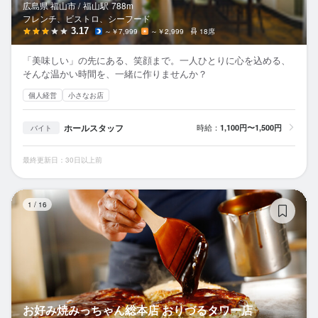
広島県 福山市 /
福山
駅
788m
フレンチ、ビストロ、シーフード
3.17
～￥7,999
～￥2,999
18席
「美味しい」の先にある、笑顔まで。一人ひとりに心を込める、
そんな温かい時間を、一緒に作りませんか？
個人経営
小さなお店
ホールスタッフ
時給：
1,100円〜1,500円
バイト
最終更新日：30日以上前
お
1
/
16
お好み焼みっちゃん総本店 おりづるタワー店