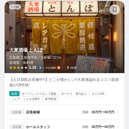
大
1
/
23
大衆酒場 とんぼ
広島県 広島市中区 /
立町
駅
121m
居酒屋、鳥料理
3.18
～￥2,999
－
58席
【土日昼飲み実施中!!】どこか懐かしい!!大衆感溢れるコスパ居酒
屋がOPEN!!
新着
オープニングスタッフ募集
ボーナス・賞与あり
ネイルOK
シニア・ミドル活躍中
新卒歓迎
店長候補
月給：
28万円〜50万円
正社員
ホールスタッフ
月給：
28万円〜50万円
正社員