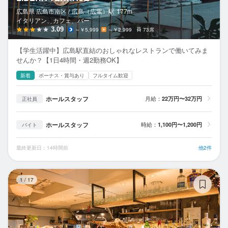
広島県 広島市南区 /
広島（広電）
駅
177m
イタリアン、カフェ、バー
3.09
～￥5,999
～￥2,999
73席
【学生活躍中】広島駅直結のおしゃれなレストランで働いてみま
せんか？【1日4時間・週2勤務OK】
新着
ボーナス・賞与あり
フルタイム歓迎
ホールスタッフ
月給：
22万円〜32万円
正社員
ホールスタッフ
時給：
1,100円〜1,200円
バイト
最終更新日：14時間前
他2件
ス
1
/
17