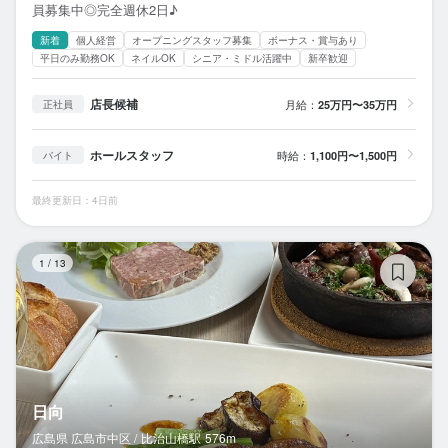
員募集中◎完全週休2日♪
新着
個人経営
オープニングスタッフ募集
ボーナス・賞与あり
平日のみ勤務OK
ネイルOK
シニア・ミドル活躍中
新卒歓迎
店長候補
月給：
25万円〜35万円
正社員
ホールスタッフ
時給：
1,100円〜1,500円
バイト
最終更新日：4日前
日
1
/
13
日向
広島県 広島市中区 /
比治山橋
駅
576m