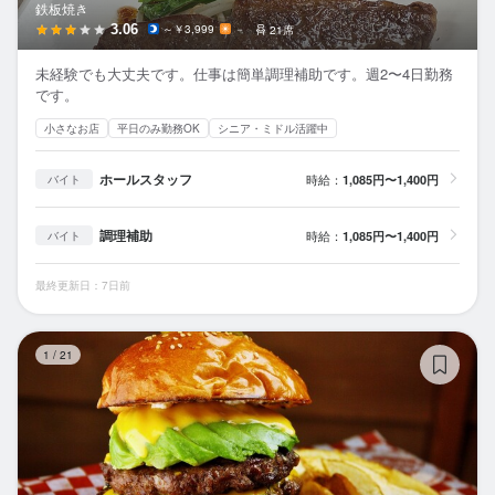
鉄板焼き
3.06
～￥3,999
－
21席
未経験でも大丈夫です。仕事は簡単調理補助です。週2〜4日勤務
です。
小さなお店
平日のみ勤務OK
シニア・ミドル活躍中
ホールスタッフ
時給：
1,085円〜1,400円
バイト
調理補助
時給：
1,085円〜1,400円
バイト
最終更新日：7日前
ホ
1
/
21