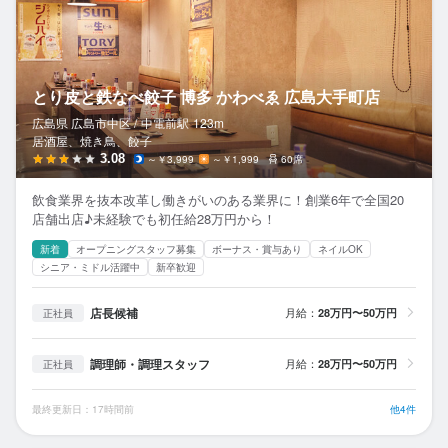
とり皮と鉄なべ餃子 博多 かわべゑ 広島大手町店
広島県 広島市中区 /
中電前
駅
123m
居酒屋、焼き鳥、餃子
3.08
～￥3,999
～￥1,999
60席
飲食業界を抜本改革し働きがいのある業界に！創業6年で全国20
店舗出店♪未経験でも初任給28万円から！
新着
オープニングスタッフ募集
ボーナス・賞与あり
ネイルOK
シニア・ミドル活躍中
新卒歓迎
店長候補
月給：
28万円〜50万円
正社員
調理師・調理スタッフ
月給：
28万円〜50万円
正社員
最終更新日：17時間前
他4件