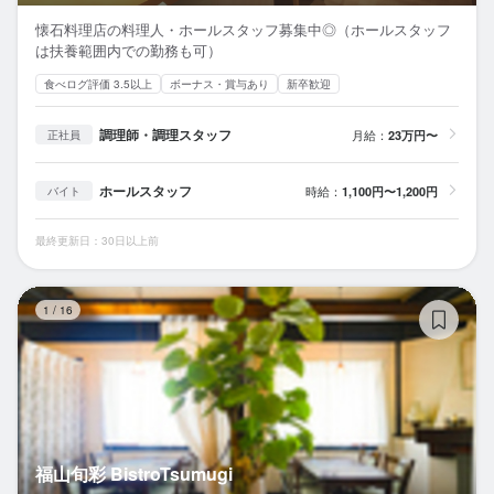
懐石料理店の料理人・ホールスタッフ募集中◎（ホールスタッフ
は扶養範囲内での勤務も可）
食べログ評価 3.5以上
ボーナス・賞与あり
新卒歓迎
調理師・調理スタッフ
月給：
23万円〜
正社員
ホールスタッフ
時給：
1,100円〜1,200円
バイト
最終更新日：30日以上前
福山
1
/
16
福山旬彩 BistroTsumugi