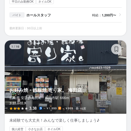
平日のみ勤務OK
ネイルOK
ホールスタッフ
時給：
1,200円〜
バイト
最終更新日：30日以上前
お
1
/
16
お好み焼・鉄板焼 寄り家。 海田店
広島県 安芸郡海田町 /
海田市
駅
666m
お好み焼き
3.38
～￥1,999
～￥999
16席
未経験でも大丈夫！みんなで楽しく仕事しましょう♪
個人経営
小さなお店
ネイルOK