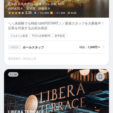
広島県 広島市中区 /
原爆ドーム前
駅
56m
お好み焼き、居酒屋、鉄板焼き
3.33
～￥2,999
～￥1,999
80席
＼＼未経験でも時給1200円START／／新規スタッフを大募集中！
広島を代表するお好み焼店
フルタイム歓迎
平日のみ勤務OK
新卒歓迎
ホールスタッフ
時給：
1,200円〜
バイト
最終更新日：30日以上前
LI
1
/
19
LIBERA TERRACE