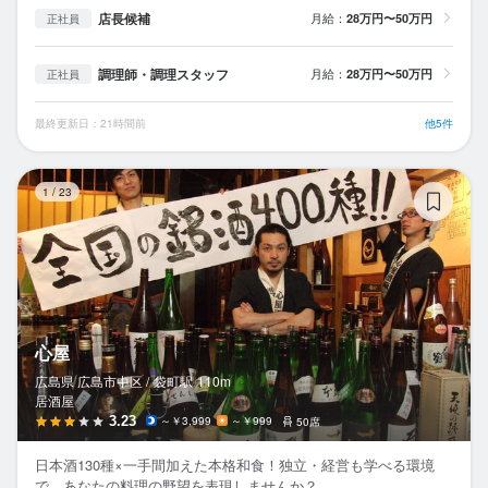
店長候補
月給：
28万円〜50万円
正社員
調理師・調理スタッフ
月給：
28万円〜50万円
正社員
最終更新日：21時間前
他5件
心
1
/
23
心屋
広島県 広島市中区 /
袋町
駅
110m
居酒屋
3.23
～￥3,999
～￥999
50席
日本酒130種×一手間加えた本格和食！独立・経営も学べる環境
で、あなたの料理の野望を表現しませんか？