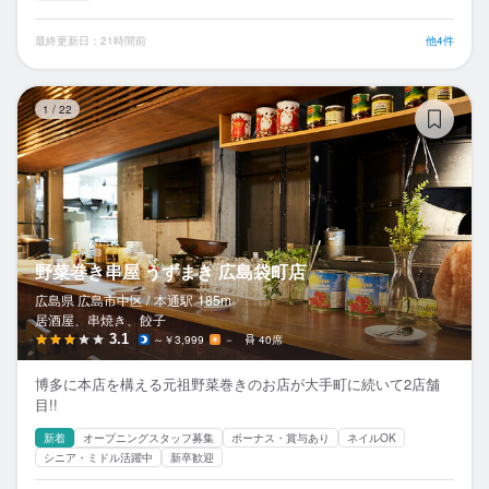
最終更新日：21時間前
他4件
野
1
/
22
野菜巻き串屋 うずまき 広島袋町店
広島県 広島市中区 /
本通
駅
185m
居酒屋、串焼き、餃子
3.1
～￥3,999
－
40席
博多に本店を構える元祖野菜巻きのお店が大手町に続いて2店舗
目!!
新着
オープニングスタッフ募集
ボーナス・賞与あり
ネイルOK
シニア・ミドル活躍中
新卒歓迎