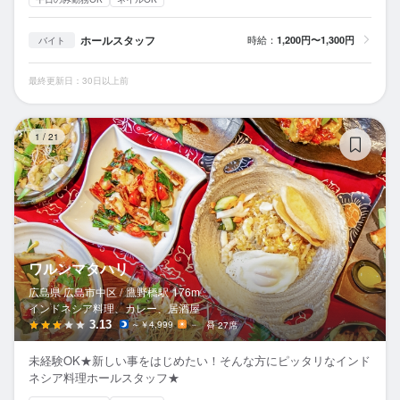
ホールスタッフ
時給：
1,200円〜1,300円
バイト
最終更新日：30日以上前
ワ
1
/
21
ワルンマタハリ
広島県 広島市中区 /
鷹野橋
駅
176m
インドネシア料理、カレー、居酒屋
3.13
～￥4,999
－
27席
未経験OK★新しい事をはじめたい！そんな方にピッタリなインド
ネシア料理ホールスタッフ★