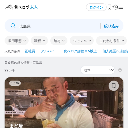
メニュー
ログイン
絞り込み
広島県
ログイン・無料会員登録
雇用形態
職種
給与
ジャンル
こだわり条件
食べログ求人TOP
正社員
アルバイト
食べログ評価 3.5以上
個人経営(2店舗
人気の条件
飲食店の求人情報 - 広島県
求人検索
225
件
マイページ管理
ま
1
/
20
閲覧履歴
気になる求人
検索履歴・保存した条件
まど居