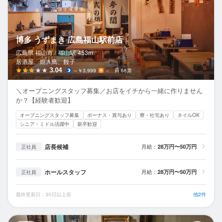
博多 うずまき 広島福山駅前店
広島県 福山市 /
福山
駅
453m
居酒屋、焼き鳥、餃子
3.04
～￥3,999
－
68席
＼オープニングスタッフ募集／お店をイチから一緒に作りません
か？【経験者歓迎】
オープニングスタッフ募集
ボーナス・賞与あり
寮・社宅あり
ネイルOK
シニア・ミドル活躍中
新卒歓迎
店長候補
月給：
28万円〜50万円
正社員
ホールスタッフ
月給：
28万円〜50万円
正社員
最終更新日：30日以上前
他2件
ラ