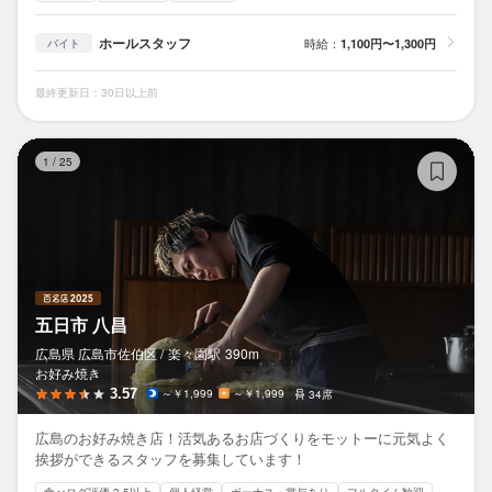
ホールスタッフ
時給：
1,100円〜1,300円
バイト
最終更新日：30日以上前
五
1
/
25
五日市 八昌
広島県 広島市佐伯区 /
楽々園
駅
390m
お好み焼き
3.57
～￥1,999
～￥1,999
34席
広島のお好み焼き店！活気あるお店づくりをモットーに元気よく
挨拶ができるスタッフを募集しています！