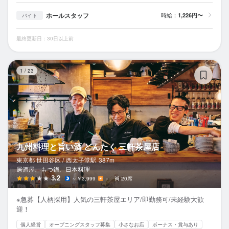
ホールスタッフ
時給：
1,226円〜
バイト
最終更新日：30日以上前
九
1
/
23
九州料理と旨い酒 どんたく 三軒茶屋店
東京都 世田谷区 /
西太子堂
駅
387m
居酒屋、もつ鍋、日本料理
3.2
～￥3,999
－
20席
※急募【人柄採用】人気の三軒茶屋エリア/即勤務可/未経験大歓
迎！
個人経営
オープニングスタッフ募集
小さなお店
ボーナス・賞与あり