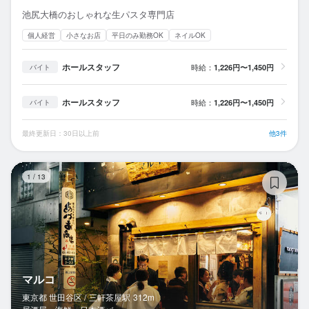
池尻大橋のおしゃれな生パスタ専門店
個人経営
小さなお店
平日のみ勤務OK
ネイルOK
ホールスタッフ
時給：
1,226円〜1,450円
バイト
ホールスタッフ
時給：
1,226円〜1,450円
バイト
最終更新日：30日以上前
他3件
マ
1
/
13
マルコ
東京都 世田谷区 /
三軒茶屋
駅
312m