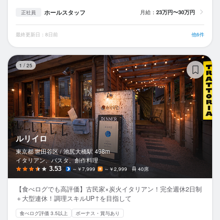
ホールスタッフ
月給：
23万円〜30万円
正社員
最終更新日：8日前
他6件
ル
1
/
25
ルリイロ
東京都 世田谷区 /
池尻大橋
駅
498m
イタリアン、パスタ、創作料理
3.53
～￥7,999
～￥2,999
40席
【食べログでも高評価】古民家×炭火イタリアン！完全週休2日制
＋大型連休！調理スキルUP↑を目指して
食べログ評価 3.5以上
ボーナス・賞与あり