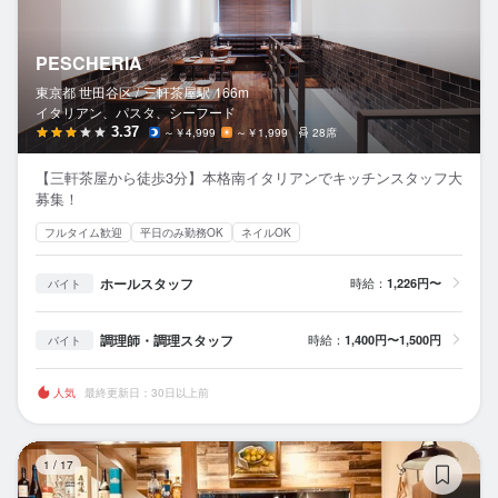
PESCHERIA
東京都 世田谷区 /
三軒茶屋
駅
166m
イタリアン、パスタ、シーフード
3.37
～￥4,999
～￥1,999
28席
【三軒茶屋から徒歩3分】本格南イタリアンでキッチンスタッフ大
募集！
フルタイム歓迎
平日のみ勤務OK
ネイルOK
ホールスタッフ
時給：
1,226円〜
バイト
調理師・調理スタッフ
時給：
1,400円〜1,500円
バイト
人気
最終更新日：30日以上前
ブ
1
/
17