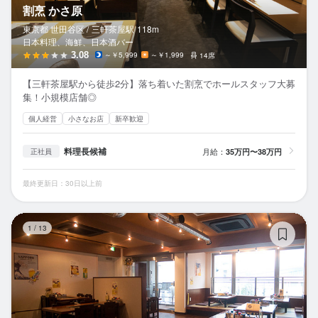
割烹 かさ原
東京都 世田谷区 /
三軒茶屋
駅
118m
日本料理、海鮮、日本酒バー
3.08
～￥5,999
～￥1,999
14席
【三軒茶屋駅から徒歩2分】落ち着いた割烹でホールスタッフ大募
集！小規模店舗◎
個人経営
小さなお店
新卒歓迎
料理長候補
月給：
35万円〜38万円
正社員
最終更新日：30日以上前
緒
1
/
13