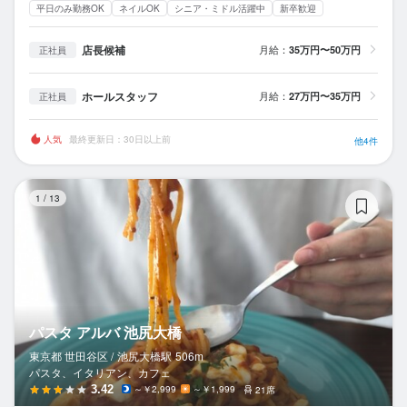
平日のみ勤務OK
ネイルOK
シニア・ミドル活躍中
新卒歓迎
店長候補
月給：
35万円〜50万円
正社員
ホールスタッフ
月給：
27万円〜35万円
正社員
人気
最終更新日：30日以上前
他4件
パ
1
/
13
パスタ アルバ 池尻大橋
東京都 世田谷区 /
池尻大橋
駅
506m
パスタ、イタリアン、カフェ
3.42
～￥2,999
～￥1,999
21席