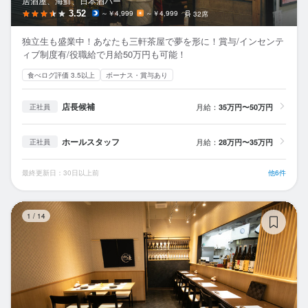
居酒屋、海鮮、日本酒バー
3.52
～￥4,999
～￥4,999
32席
独立生も盛業中！あなたも三軒茶屋で夢を形に！賞与/インセンテ
ィブ制度有/役職給で月給50万円も可能！
食べログ評価 3.5以上
ボーナス・賞与あり
店長候補
月給：
35万円〜50万円
正社員
ホールスタッフ
月給：
28万円〜35万円
正社員
最終更新日：30日以上前
他6件
割
1
/
14