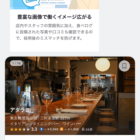
ア
1
/
16
アタラヨ.
東京都 世田谷区 /
三軒茶屋
駅
227m
イタリアン、ダイニングバー、ワインバー
3.3
～￥5,999
～￥1,999
34席