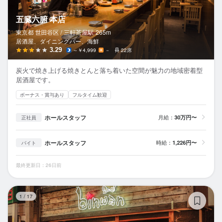
五臓六腑 本店
東京都 世田谷区 /
三軒茶屋
駅
265m
居酒屋、ダイニングバー、海鮮
3.29
～￥4,999
－
22席
炭火で焼き上げる焼きとんと落ち着いた空間が魅力の地域密着型
居酒屋です。
ボーナス・賞与あり
フルタイム歓迎
ホールスタッフ
月給：
30万円〜
正社員
ホールスタッフ
時給：
1,226円〜
バイト
最終更新日：26日前
bi
1
/
17