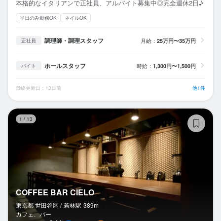
本格的なイタリアンで正社員、アルバイト募集中◎完全週休2日♪
平日のみ勤務OK
ネイルOK
調理師・調理スタッフ
月給：
25万円〜35万円
正社員
ホールスタッフ
時給：
1,300円〜1,500円
バイト
最終更新日：13日前
他1件
CO
1
/
13
COFFEE BAR CIELO
東京都 世田谷区 /
若林
駅
389m
カフェ、バー