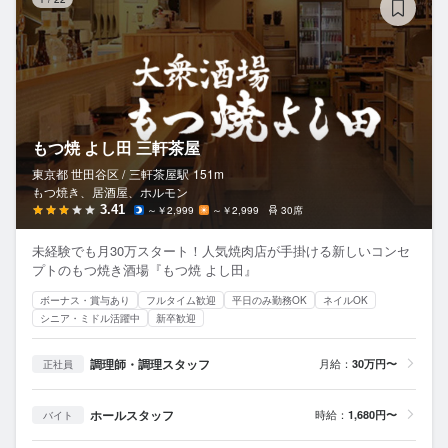
もつ焼 よし田 三軒茶屋
東京都 世田谷区 /
三軒茶屋
駅
151m
もつ焼き、居酒屋、ホルモン
3.41
～￥2,999
～￥2,999
30席
未経験でも月30万スタート！人気焼肉店が手掛ける新しいコンセ
プトのもつ焼き酒場『もつ焼 よし田』
ボーナス・賞与あり
フルタイム歓迎
平日のみ勤務OK
ネイルOK
シニア・ミドル活躍中
新卒歓迎
調理師・調理スタッフ
月給：
30万円〜
正社員
ホールスタッフ
時給：
1,680円〜
バイト