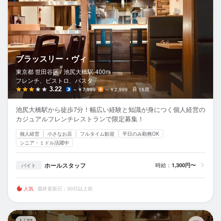
ブラッスリー・ヴィ
東京都 世田谷区 /
池尻大橋
駅
400m
フレンチ、ビストロ、パスタ
3.22
～￥7,999
～￥2,999
16席
池尻大橋駅から徒歩7分！幅広い経験と知識が身につく個人経営の
カジュアルフレンチレストランで限定募集！
個人経営
小さなお店
フルタイム歓迎
平日のみ勤務OK
シニア・ミドル活躍中
ホールスタッフ
時給：
1,300円〜
バイト
人気
最終更新日：30日以上前
も
1
/
22