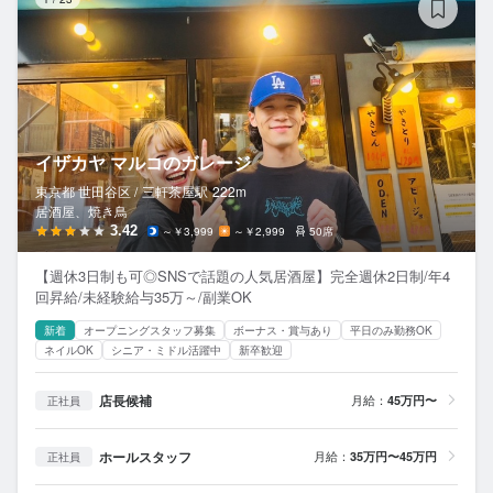
イザカヤ マルコのガレージ
東京都 世田谷区 /
三軒茶屋
駅
222m
居酒屋、焼き鳥
3.42
～￥3,999
～￥2,999
50席
【週休3日制も可◎SNSで話題の人気居酒屋】完全週休2日制/年4
回昇給/未経験給与35万～/副業OK
新着
オープニングスタッフ募集
ボーナス・賞与あり
平日のみ勤務OK
ネイルOK
シニア・ミドル活躍中
新卒歓迎
店長候補
月給：
45万円〜
正社員
ホールスタッフ
月給：
35万円〜45万円
正社員