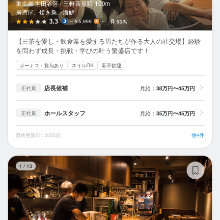
東京都 世田谷区 /
三軒茶屋
駅
100m
居酒屋、焼き鳥、海鮮
3.3
～￥5,999
－
53席
【三茶を愛し・飲食業を愛する男たちが作る大人の社交場】経験
を問わず成長・挑戦・学びの叶う繁盛店です！
ボーナス・賞与あり
ネイルOK
新卒歓迎
店長候補
月給：
38万円〜45万円
正社員
ホールスタッフ
月給：
35万円〜45万円
正社員
最終更新日：22日前
他4件
五
1
/
13