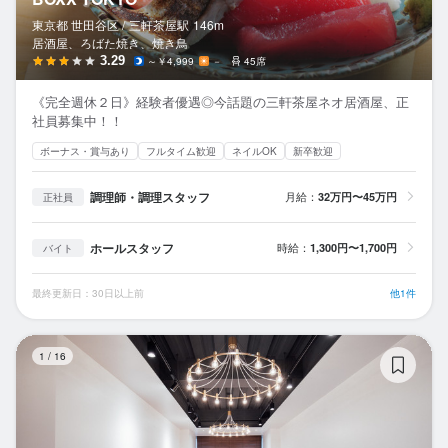
東京都 世田谷区 /
三軒茶屋
駅
146m
居酒屋、ろばた焼き、焼き鳥
3.29
～￥4,999
－
45席
《完全週休２日》経験者優遇◎今話題の三軒茶屋ネオ居酒屋、正
社員募集中！！
ボーナス・賞与あり
フルタイム歓迎
ネイルOK
新卒歓迎
調理師・調理スタッフ
月給：
32万円〜45万円
正社員
ホールスタッフ
時給：
1,300円〜1,700円
バイト
最終更新日：30日以上前
他1件
PE
1
/
16