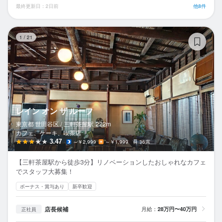
最終更新日：2日前
他8件
レ
1
/
21
レイン オン ザ ルーフ
東京都 世田谷区 /
三軒茶屋
駅
222m
カフェ、ケーキ、喫茶店
3.47
～￥2,999
～￥1,999
36席
【三軒茶屋駅から徒歩3分】リノベーションしたおしゃれなカフェ
でスタッフ大募集！
ボーナス・賞与あり
新卒歓迎
店長候補
月給：
28万円〜40万円
正社員