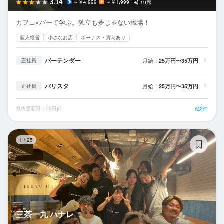
3.14
～￥4,999
～￥1,999
19席
カフェ×バーで学ぶ。独立も夢じゃない職場！
個人経営
小さなお店
ボーナス・賞与あり
バーテンダー
月給：
25万円〜35万円
正社員
バリスタ
月給：
25万円〜35万円
正社員
最終更新日：20日前
他2件
三
1
/
25
三茶一九 ハナレ