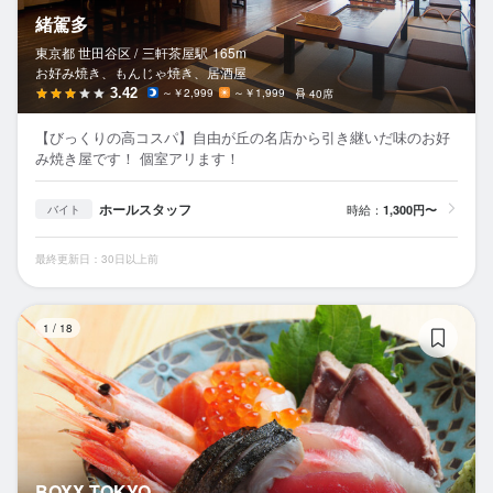
緒駕多
東京都 世田谷区 /
三軒茶屋
駅
165m
お好み焼き、もんじゃ焼き、居酒屋
3.42
～￥2,999
～￥1,999
40席
【びっくりの高コスパ】自由が丘の名店から引き継いだ味のお好
み焼き屋です！ 個室アリます！
ホールスタッフ
時給：
1,300円〜
バイト
最終更新日：30日以上前
BO
1
/
18
BOXX TOKYO