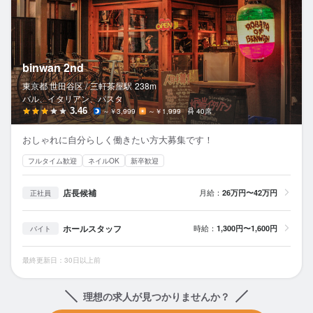
binwan 2nd
東京都 世田谷区 /
三軒茶屋
駅
238m
バル、イタリアン、パスタ
3.46
～￥3,999
～￥1,999
40席
おしゃれに自分らしく働きたい方大募集です！
フルタイム歓迎
ネイルOK
新卒歓迎
店長候補
月給：
26万円〜42万円
正社員
ホールスタッフ
時給：
1,300円〜1,600円
バイト
最終更新日：30日以上前
理想の求人が見つかりませんか？