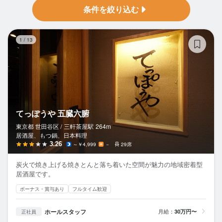
条件を絞り込む
て
1
/
13
てっぽうや 五臓六腑
東京都 世田谷区 /
三軒茶屋
駅
264m
居酒屋、もつ鍋、日本料理
3.26
～￥4,999
－
29席
炭火で焼き上げる焼きとんと落ち着いた空間が魅力の地域密着型
居酒屋です。
ボーナス・賞与あり
フルタイム歓迎
ホールスタッフ
月給：
30万円〜
正社員