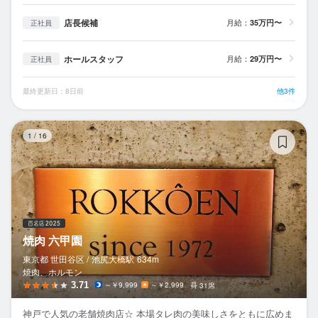
店長候補
月給：
35万円〜
正社員
ホールスタッフ
月給：
29万円〜
正社員
最終更新日：8日前
他3件
焼
1
/
16
焼肉 六甲園
東京都 世田谷区 /
池尻大橋
駅
634m
焼肉、ホルモン
3.71
～￥9,999
～￥2,999
31席
神戸で人気の老舗焼肉店☆ 本場タレ肉の美味しさをともに広めま