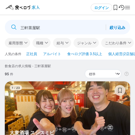
メニュー
ログイン
絞り込み
三軒茶屋駅
ログイン・無料会員登録
雇用形態
職種
給与
ジャンル
こだわり条件
食べログ求人TOP
正社員
アルバイト
食べログ評価 3.5以上
個人経営(2店舗
人気の条件
飲食店の求人情報 - 三軒茶屋駅
求人検索
95
件
マイページ管理
大
1
/
23
閲覧履歴
気になる求人
検索履歴・保存した条件
大衆酒場 スシスミビ