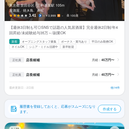
応募履歴
東京都 世田谷区 /
三軒茶屋
駅
105m
居酒屋、焼き鳥、寿司
WEB履歴書
3.41
～￥3,999
－
100席
【週休3日制も可◎SNSで話題の人気居酒屋】完全週休2日制/年4
スカウト・メルマガ受信設定
回昇給/未経験給与35万～/副業OK
新着
オープニングスタッフ募集
ボーナス・賞与あり
平日のみ勤務OK
ヘルプ・お問い合わせフォーム
ネイルOK
シニア・ミドル活躍中
新卒歓迎
掲載をご検討の店舗様へ
店長候補
月給：
45万円〜
正社員
食べログ求人PRESS
店長候補
月給：
45万円〜
正社員
プライバシーポリシー
利用規約
最終更新日：2日前
他14件
企業情報
履歴書を登録しておくと、応募がスムーズになり
作成する
ます。
イ
1
/
23