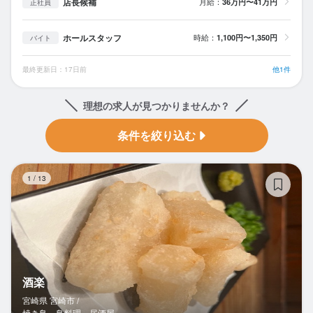
店長候補
月給：
36万円〜41万円
正社員
ホールスタッフ
時給：
1,100円〜1,350円
バイト
最終更新日：17日前
他1件
理想の求人が見つかりませんか？
条件を絞り込む
酒
1
/
13
酒楽
宮崎県 宮崎市 /
焼き鳥、鳥料理、居酒屋