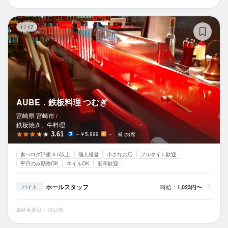
A
1
/
17
AUBE．鉄板料理 つむぎ
宮崎県 宮崎市 /
鉄板焼き、牛料理
3.61
～￥5,999
－
23席
食べログ評価 3.5以上
個人経営
小さなお店
フルタイム歓迎
平日のみ勤務OK
ネイルOK
新卒歓迎
ホールスタッフ
時給：
1,023円〜
バイト
最終更新日：10日前