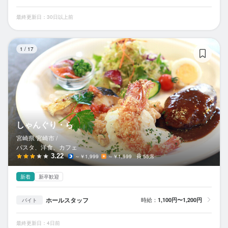
最終更新日：30日以上前
し
1
/
17
しゃんぐり・ら
宮崎県 宮崎市 /
パスタ、洋食、カフェ
3.22
～￥1,999
～￥1,999
55席
新着
新卒歓迎
ホールスタッフ
時給：
1,100円〜1,200円
バイト
最終更新日：4日前