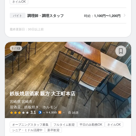
ネイルOK
調理師・調理スタッフ
時給：
1,100円〜1,200円
バイト
最終更新日：30日以上前
鉄
1
/
13
鉄板焼居酒家 親方 大王町本店
宮崎県 宮崎市 /
居酒屋、鉄板焼き、ホルモン
3.1
～￥4,999
－
35席
オープニングスタッフ募集
フルタイム歓迎
平日のみ勤務OK
ネイルOK
シニア・ミドル活躍中
新卒歓迎