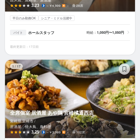
3.23
～￥4,999
－
28席
平日のみ勤務OK
シニア・ミドル活躍中
ホールスタッフ
時給：
1,050円〜1,050円
バイト
最終更新日：17日前
全
1
/
17
全席個室 居酒屋 あや鶏 宮崎橘通西店
宮崎県 宮崎市 /
居酒屋、焼き鳥、鳥料理
3.25
～￥3,999
－
102席