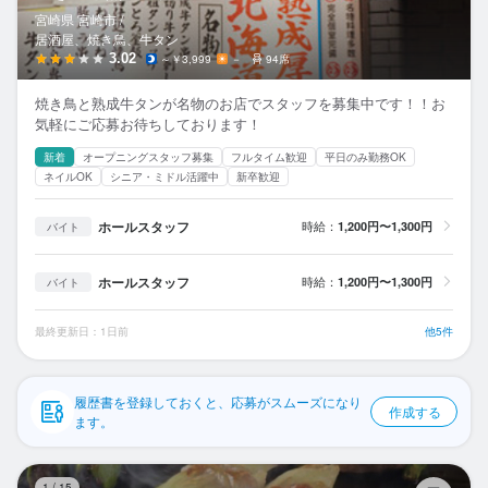
応募履歴
宮崎県 宮崎市 /
居酒屋、焼き鳥、牛タン
WEB履歴書
3.02
～￥3,999
－
94席
焼き鳥と熟成牛タンが名物のお店でスタッフを募集中です！！お
スカウト・メルマガ受信設定
気軽にご応募お待ちしております！
新着
オープニングスタッフ募集
フルタイム歓迎
平日のみ勤務OK
ヘルプ・お問い合わせフォーム
ネイルOK
シニア・ミドル活躍中
新卒歓迎
掲載をご検討の店舗様へ
ホールスタッフ
時給：
1,200円〜1,300円
バイト
食べログ求人PRESS
ホールスタッフ
時給：
1,200円〜1,300円
バイト
プライバシーポリシー
利用規約
最終更新日：1日前
他5件
企業情報
履歴書を登録しておくと、応募がスムーズになり
作成する
ます。
串
1
/
15