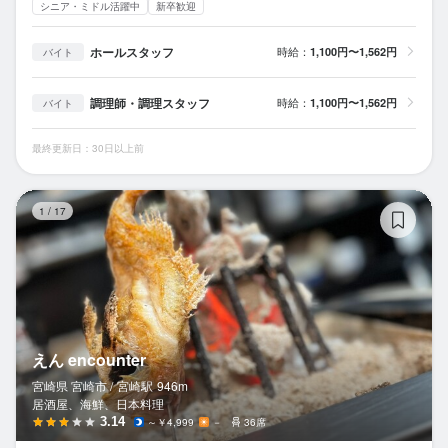
シニア・ミドル活躍中
新卒歓迎
ホールスタッフ
時給：
1,100円〜1,562円
バイト
調理師・調理スタッフ
時給：
1,100円〜1,562円
バイト
最終更新日：30日以上前
えん
1
/
17
えん encounter
宮崎県 宮崎市 /
宮崎
駅
946m
居酒屋、海鮮、日本料理
3.14
～￥4,999
－
36席