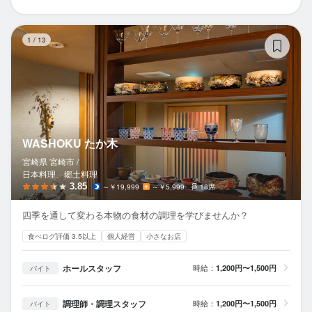
W
1
/
13
WASHOKU たか木
宮崎県 宮崎市 /
日本料理、郷土料理
3.85
～￥19,999
～￥5,999
18席
四季を通して変わる本物の食材の調理を学びませんか？
食べログ評価 3.5以上
個人経営
小さなお店
ホールスタッフ
時給：
1,200円〜1,500円
バイト
調理師・調理スタッフ
時給：
1,200円〜1,500円
バイト