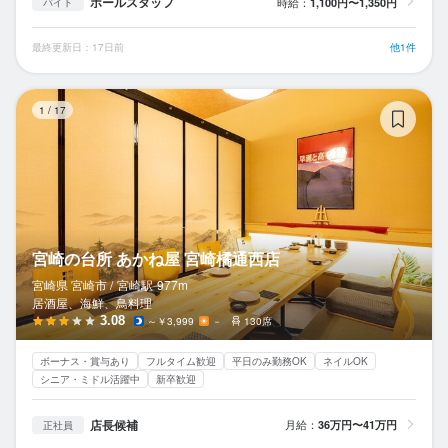
ホールスタッフ
時給：
1,100円〜1,350円
バイト
最終更新日：17日前
他1件
宮
1
/
17
宮崎の台所 あかね屋 宮崎橘通西店
宮崎県 宮崎市 /
宮崎
駅
977m
居酒屋、海鮮、鳥料理
3.08
～￥3,999
－
130席
ボーナス・賞与あり
フルタイム歓迎
平日のみ勤務OK
ネイルOK
シニア・ミドル活躍中
新卒歓迎
店長候補
月給：
36万円〜41万円
正社員