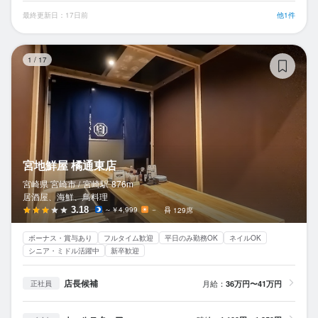
最終更新日：17日前
他1件
宮
1
/
17
宮地鮮屋 橘通東店
宮崎県 宮崎市 /
宮崎
駅
876m
居酒屋、海鮮、鳥料理
3.18
～￥4,999
－
129席
ボーナス・賞与あり
フルタイム歓迎
平日のみ勤務OK
ネイルOK
シニア・ミドル活躍中
新卒歓迎
店長候補
月給：
36万円〜41万円
正社員