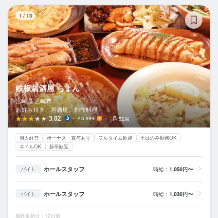
鉄
1
/
13
鉄板居酒屋 ちょん
宮崎県 宮崎市 /
お好み焼き、居酒屋、創作料理
3.02
～￥3,999
－
52席
個人経営
ボーナス・賞与あり
フルタイム歓迎
平日のみ勤務OK
ネイルOK
新卒歓迎
ホールスタッフ
時給：
1,050円〜
バイト
ホールスタッフ
時給：
1,030円〜
バイト
最終更新日：12日前