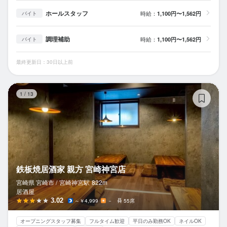
ホールスタッフ
時給：
1,100円〜1,562円
バイト
調理補助
時給：
1,100円〜1,562円
バイト
最終更新日：30日以上前
鉄
1
/
13
鉄板焼居酒家 親方 宮崎神宮店
宮崎県 宮崎市 /
宮崎神宮
駅
822m
居酒屋
3.02
～￥4,999
－
55席
オープニングスタッフ募集
フルタイム歓迎
平日のみ勤務OK
ネイルOK