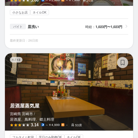
3.08
～￥2,999
～￥1,999
20席
小さなお店
ネイルOK
皿洗い
時給：
1,023円〜1,023円
バイト
最終更新日：26日前
居
1
/
13
居酒屋蒸気屋
宮崎県 宮崎市 /
居酒屋、鳥料理、郷土料理
3.14
～￥4,999
－
53席
フルタイム歓迎
平日のみ勤務OK
ネイルOK