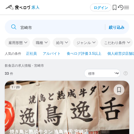
メニュー
ログイン
絞り込み
宮崎市
ログイン・無料会員登録
雇用形態
職種
給与
ジャンル
こだわり条件
食べログ求人TOP
正社員
アルバイト
食べログ評価 3.5以上
個人経営(2店舗
人気の条件
飲食店の求人情報 - 宮崎市
求人検索
33
件
マイページ管理
焼
1
/
20
閲覧履歴
気になる求人
検索履歴・保存した条件
焼き鳥と熟成牛タン 逸鳥逸舌 宮崎店