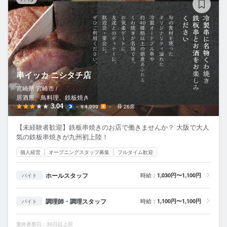
串イッカ ニシタチ店
宮崎県 宮崎市 /
居酒屋、鳥料理、鉄板焼き
3.04
～￥4,999
－
26席
【未経験者歓迎】鉄板串焼きのお店で働きませんか？ 大阪で大人
気の鉄板串焼きが九州初上陸！
個人経営
オープニングスタッフ募集
フルタイム歓迎
ホールスタッフ
時給：
1,030円〜1,100円
バイト
調理師・調理スタッフ
時給：
1,100円〜1,100円
バイト
最終更新日：30日以上前