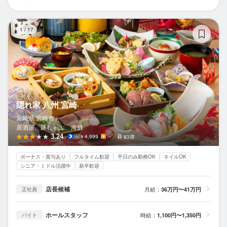
隠
1
/
17
隠れ家 八州 宮崎
宮崎県 宮崎市 /
居酒屋、豚しゃぶ、海鮮
3.24
～￥4,999
－
83席
ボーナス・賞与あり
フルタイム歓迎
平日のみ勤務OK
ネイルOK
シニア・ミドル活躍中
新卒歓迎
店長候補
月給：
36万円〜41万円
正社員
ホールスタッフ
時給：
1,100円〜1,350円
バイト