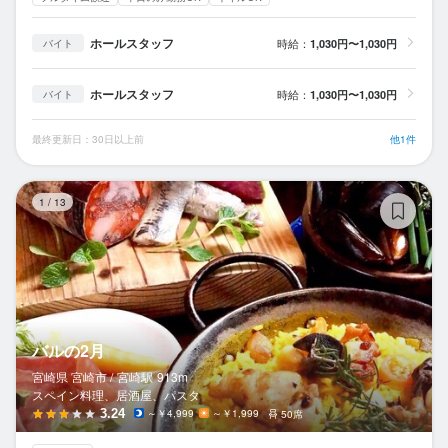
ホールスタッフ
時給：
1,030円〜1,030円
バイト
ホールスタッフ
時給：
1,030円〜1,030円
バイト
最終更新日：30日以上前
他1件
バ
1
/
13
バルの2月
宮崎県 宮崎市 /
宮崎
駅
913m
スペイン料理、居酒屋、パスタ
3.24
～￥4,999
～￥1,999
50席