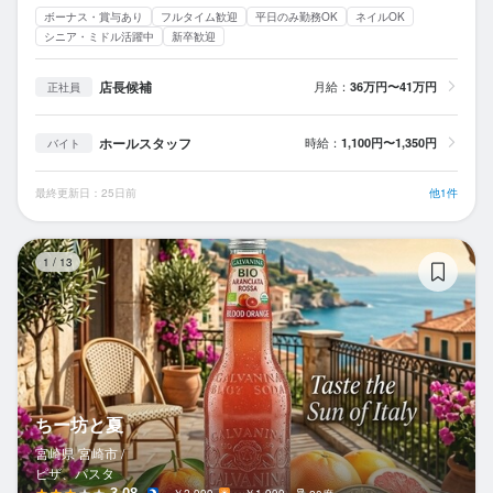
ボーナス・賞与あり
フルタイム歓迎
平日のみ勤務OK
ネイルOK
シニア・ミドル活躍中
新卒歓迎
店長候補
月給：
36万円〜41万円
正社員
ホールスタッフ
時給：
1,100円〜1,350円
バイト
最終更新日：25日前
他1件
ち
1
/
13
ちー坊と夏
宮崎県 宮崎市 /
ピザ、パスタ