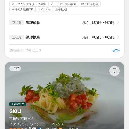
オープニングスタッフ募集
ボーナス・賞与あり
寮・社宅あり
平日のみ勤務OK
ネイルOK
新卒歓迎
調理補助
月給：
25万円〜40万円
正社員
調理補助
月給：
23万円〜40万円
正社員
最終更新日：30日以上前
他7件
GI
1
/
17
GIGLI
宮崎県 宮崎市 /
イタリアン、ワインバー、フレンチ
3.69
～￥19,999
－