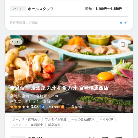
ホールスタッフ
時給：
1,100円〜1,350円
バイト
最終更新日：17日前
他1件
全
1
/
17
全席個室 居酒屋 九州和食 八州 宮崎橘通西店
宮崎県 宮崎市 /
宮崎
駅
921m
居酒屋、豚しゃぶ、海鮮
3.08
～￥4,999
－
67席
ボーナス・賞与あり
フルタイム歓迎
平日のみ勤務OK
ネイルOK
シニア・ミドル活躍中
新卒歓迎