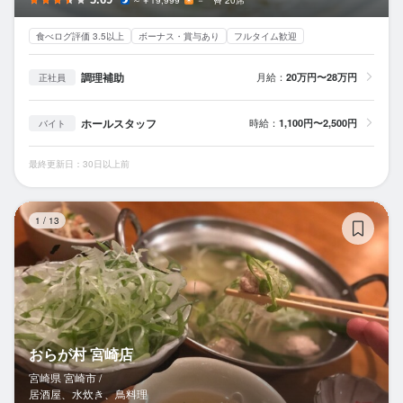
20席
食べログ評価 3.5以上
ボーナス・賞与あり
フルタイム歓迎
調理補助
月給：
20万円〜28万円
正社員
ホールスタッフ
時給：
1,100円〜2,500円
バイト
最終更新日：30日以上前
お
1
/
13
おらが村 宮崎店
宮崎県 宮崎市 /
居酒屋、水炊き、鳥料理