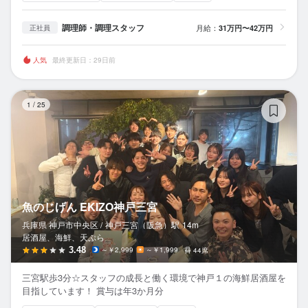
調理師・調理スタッフ
月給：
31万円〜42万円
正社員
人気
最終更新日：29日前
魚
1
/
25
魚のじげん EKIZO神戸三宮
兵庫県 神戸市中央区 /
神戸三宮（阪急）
駅
14m
居酒屋、海鮮、天ぷら
3.48
～￥2,999
～￥1,999
44席
三宮駅歩3分☆スタッフの成長と働く環境で神戸１の海鮮居酒屋を
目指しています！ 賞与は年3か月分