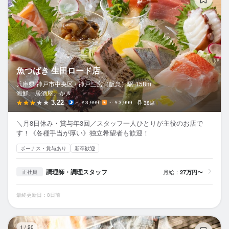
魚つばき 生田ロード店
兵庫県 神戸市中央区 /
神戸三宮（阪急）
駅
158m
海鮮、居酒屋、かき
3.22
～￥3,999
～￥3,999
38席
＼月8日休み・賞与年3回／スタッフ一人ひとりが主役のお店で
す！《各種手当が厚い》独立希望者も歓迎！
ボーナス・賞与あり
新卒歓迎
調理師・調理スタッフ
月給：
27万円〜
正社員
最終更新日：8日前
鳥
1
/
20