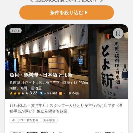
条件を絞り込む
魚
1
/
16
魚貝・鶏料理・日本酒 とよ新
兵庫県 神戸市中央区 /
神戸三宮（阪急）
駅
230m
海鮮、寿司、居酒屋
3.22
～￥4,999
－
64席
月8日休み・賞与年3回 スタッフ一人ひとりが主役のお店です《各
種手当が厚い》独立希望者も歓迎
ボーナス・賞与あり
新卒歓迎