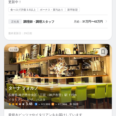
更新中！
食べログ評価 3.5以上
ボーナス・賞与あり
新卒歓迎
調理師・調理スタッフ
月給：
31万円〜42万円
正社員
最終更新日：29日前
タ
1
/
13
ターナ フォルノ
兵庫県 神戸市中央区 /
三宮（神戸市営）
駅
115m
イタリアン、ピザ、パスタ
3.48
～￥3,999
～￥1,999
36席
釜焼きピッツァやイタリアンをお届けしています