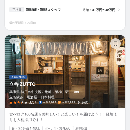
調理師・調理スタッフ
月給：
31万円〜42万円
正社員
最終更新日：29日前
立
1
/
25
立呑 ZUTTO
兵庫県 神戸市中央区 /
元町（阪神）
駅
110m
立ち飲み、居酒屋、日本料理
3.57
～￥2,999
～￥2,999
20席
食べログ100名店☆美味しい！と楽しい！を届けよう！！経験よ
りも人柄採用です！
食べログ評価 3.5以上
ボーナス・賞与あり
新卒歓迎