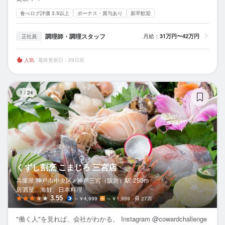
食べログ評価 3.5以上
ボーナス・賞与あり
新卒歓迎
調理師・調理スタッフ
月給：
31万円〜42万円
正社員
人気
最終更新日：29日前
く
1
/
24
くずし割烹 こまじろ 三宮店
兵庫県 神戸市中央区 /
神戸三宮（阪急）
駅
250m
居酒屋、海鮮、日本料理
3.55
～￥4,999
～￥1,999
27席
"働く人"を見れば、会社がわかる。 Instagram @cowardchallenge