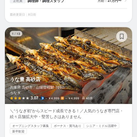
調理師・調理スタッフ
月給：
27万円〜
正社員
最終更新日：8日前
う
1
/
13
うな豊 高砂店
兵庫県 高砂市 /
山陽曽根
駅
769m
うなぎ
3.07
～￥4,999
～￥4,999
40席
＼“うなぎ初”からスピード成長できる！／人気のうなぎ専門店・
続々店舗拡大中・堅苦しさはありません
オープニングスタッフ募集
ボーナス・賞与あり
シニア・ミドル活躍中
新卒歓迎