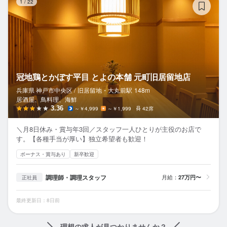
1
/
22
冠地鶏とかぼす平目 とよの本舗 元町旧居留地店
兵庫県 神戸市中央区 /
旧居留地・大丸前
駅
148m
居酒屋、鳥料理、海鮮
3.36
～￥4,999
～￥1,999
42席
＼月8日休み・賞与年3回／スタッフ一人ひとりが主役のお店で
す。【各種手当が厚い】独立希望者も歓迎！
ボーナス・賞与あり
新卒歓迎
調理師・調理スタッフ
月給：
27万円〜
正社員
最終更新日：8日前
理想の求人が見つかりませんか？