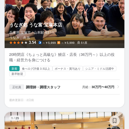
うなぎ処 うな富 宝塚本店
兵庫県 宝塚市 /
山本
駅
631m
うなぎ、弁当
3.54
～￥5,999
～￥5,999
51席
20時閉店《ちょっと高級な》鰻店・店長（36万円～）以上の役
職・経営力を身につける
新着
食べログ評価 3.5以上
ボーナス・賞与あり
シニア・ミドル活躍中
新卒歓迎
調理師・調理スタッフ
月給：
30万円〜40万円
正社員
最終更新日：2日前
う
1
/
25