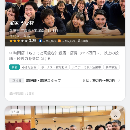
宝塚 うな智
兵庫県 宝塚市 /
宝塚南口
駅
111m
うなぎ、弁当
3.25
～￥5,999
～￥5,999
20席
20時閉店《ちょっと高級な》鰻店・店長（35.5万円～）以上の役
職・経営力を身につける
新着
小さなお店
ボーナス・賞与あり
シニア・ミドル活躍中
新卒歓迎
調理師・調理スタッフ
月給：
30万円〜40万円
正社員
最終更新日：2日前
う
1
/
25