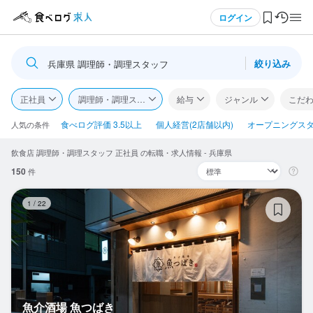
メニュー
ログイン
絞り込み
兵庫県 調理師・調理スタッフ
ログイン・無料会員登録
正社員
調理師・調理スタッフ
給与
ジャンル
こだ
食べログ求人TOP
食べログ評価 3.5以上
個人経営(2店舗以内)
オープニングス
人気の条件
飲食店 調理師・調理スタッフ 正社員 の転職・求人情報 - 兵庫県
求人検索
150
件
マイページ管理
魚
1
/
22
閲覧履歴
気になる求人
検索履歴・保存した条件
魚介酒場 魚つばき