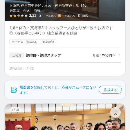
応募履歴
兵庫県 神戸市中央区 /
三宮（神戸新交通）
駅
140m
居酒屋、かき、海鮮
WEB履歴書
3.33
～￥3,999
～￥3,999
38席
月8日休み・賞与年3回 スタッフ一人ひとりが主役のお店です
スカウト・メルマガ受信設定
◎《各種手当が厚い》独立希望者も歓迎
ボーナス・賞与あり
新卒歓迎
ヘルプ・お問い合わせフォーム
調理師・調理スタッフ
月給：
27万円〜
正社員
掲載をご検討の店舗様へ
食べログ求人PRESS
最終更新日：8日前
プライバシーポリシー
利用規約
履歴書を登録しておくと、応募がスムーズになり
作成する
ます。
企業情報
宝
1
/
25