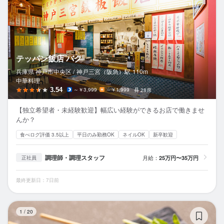
テッパン飯店 バク
兵庫県 神戸市中央区 /
神戸三宮（阪急）
駅
110m
中華料理
3.54
～￥3,999
～￥1,999
28席
【独立希望者・未経験歓迎】幅広い経験ができるお店で働きませ
んか？
食べログ評価 3.5以上
平日のみ勤務OK
ネイルOK
新卒歓迎
調理師・調理スタッフ
月給：
25万円〜35万円
正社員
最終更新日：7日前
お
1
/
20