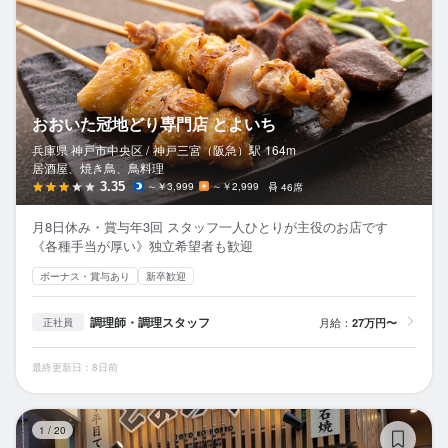
おおいた冠地どり専門店 とよいち
兵庫県 神戸市中央区 /
神戸三宮（阪急）
駅
164m
居酒屋、焼き鳥、鳥料理
3.35
～￥3,999
～￥2,999
46席
月8日休み・賞与年3回 スタッフ一人ひとりが主役のお店です
《各種手当が厚い》独立希望者も歓迎
ボーナス・賞与あり
新卒歓迎
調理師・調理スタッフ
月給：
27万円〜
正社員
最終更新日：8日前
と
1
/
20