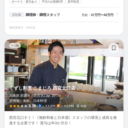
ボーナス・賞与あり
平日のみ勤務OK
新卒歓迎
調理師・調理スタッフ
月給：
31万円〜42万円
正社員
最終更新日：29日前
く
1
/
25
くずし割烹 こまじろ 西宮北口店
兵庫県 西宮市 /
西宮北口
駅
227m
居酒屋、海鮮、日本料理
3.38
～￥4,999
～￥2,999
36席
西宮北口すぐ！《海鮮和食と日本酒》スタッフの環境と成長を推
進する企業です！ 賞与は年3か月分！