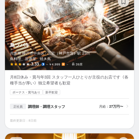
鳥ツバキ
兵庫県 神戸市中央区 /
三宮（神戸市営）
駅
23m
鳥料理、居酒屋、焼き鳥
3.33
～￥4,999
－
39席
月8日休み・賞与年3回 スタッフ一人ひとりが主役のお店です《各
種手当が厚い》独立希望者も歓迎
ボーナス・賞与あり
新卒歓迎
調理師・調理スタッフ
月給：
27万円〜
正社員
最終更新日：8日前
冠