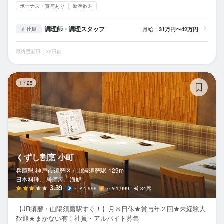
ボーナス・賞与あり
新卒歓迎
調理師・調理スタッフ
月給：
31万円〜42万円
正社員
最終更新日：29日前
く
1
/
25
くずし割烹 小町
兵庫県 神戸市須磨区 /
山陽須磨
駅
129m
日本料理、居酒屋、海鮮
3.39
～￥4,999
～￥1,999
34席
【JR須磨・山陽須磨駅すぐ！】月８日休★賞与年２回★未経験大
歓迎★まかない有！社員・アルバイト募集