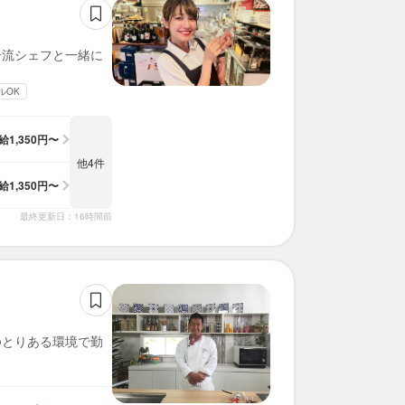
一流シェフと一緒に
ルOK
給
1,350円〜
他4件
給
1,350円〜
最終更新日：16時間前
ゆとりある環境で勤