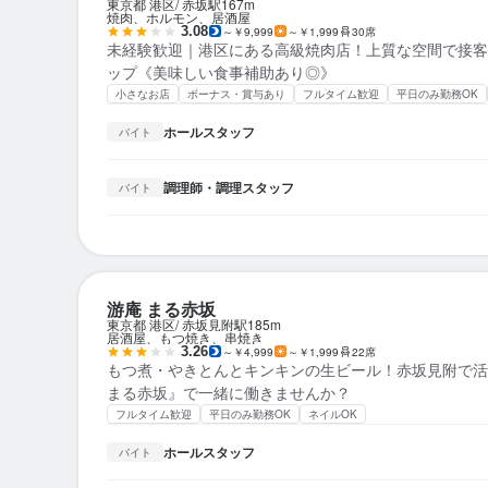
東京都 港区
赤坂駅
167m
焼肉、ホルモン、居酒屋
3.08
～￥9,999
～￥1,999
30席
未経験歓迎｜港区にある高級焼肉店！上質な空間で接客
ップ《美味しい食事補助あり◎》
小さなお店
ボーナス・賞与あり
フルタイム歓迎
平日のみ勤務OK
ホールスタッフ
バイト
調理師・調理スタッフ
バイト
游庵 まる赤坂
東京都 港区
赤坂見附駅
185m
居酒屋、もつ焼き、串焼き
3.26
～￥4,999
～￥1,999
22席
もつ煮・やきとんとキンキンの生ビール！赤坂見附で活
まる赤坂』で一緒に働きませんか？
フルタイム歓迎
平日のみ勤務OK
ネイルOK
ホールスタッフ
バイト