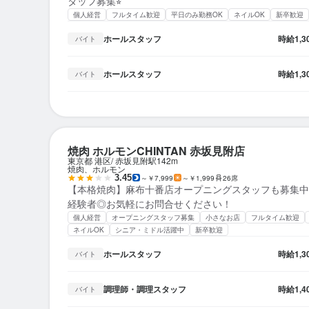
タッフ募集⭐︎
個人経営
フルタイム歓迎
平日のみ勤務OK
ネイルOK
新卒歓迎
ホールスタッフ
時給
1,
バイト
ホールスタッフ
時給
1,
バイト
焼肉 ホルモンCHINTAN 赤坂見附店
東京都 港区
赤坂見附駅
142m
焼肉、ホルモン
3.45
～￥7,999
～￥1,999
26席
【本格焼肉】麻布十番店オープニングスタッフも募集中
経験者◎お気軽にお問合せください！
個人経営
オープニングスタッフ募集
小さなお店
フルタイム歓迎
ネイルOK
シニア・ミドル活躍中
新卒歓迎
ホールスタッフ
時給
1,
バイト
調理師・調理スタッフ
時給
1,
バイト