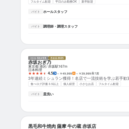
フルタイム歓迎
平日のみ勤務OK
新卒歓迎
ホールスタッフ
バイト
調理師・調理スタッフ
バイト
赤坂おぎ乃
東京都 港区
赤坂駅
167m
日本料理
4.5
～￥49,999
～￥39,999
7席
3年連続ミシュラン獲得！名店で一流技術を学ぶ若手歓
食べログ評価 3.5以上
個人経営
小さなお店
フルタイム歓迎
皿洗い
バイト
黒毛和牛焼肉 薩摩 牛の蔵 赤坂店