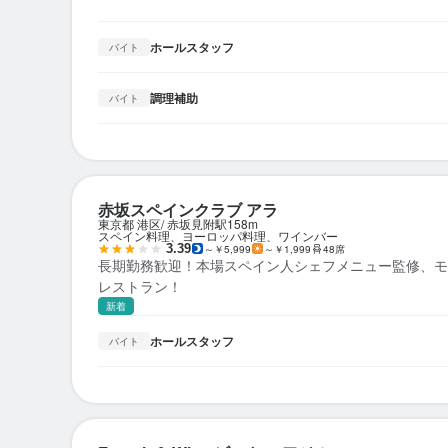
ホールスタッフ
バイト
調理補助
バイト
赤坂スペインクラブ アラ
東京都 港区
赤坂見附駅
158m
スペイン料理、ヨーロッパ料理、ワインバー
3.39
～￥5,999
～￥1,999
48席
長期勤務歓迎！本場スペイン人シェフメニュー監修、モ
レストラン！
新着
ホールスタッフ
バイト