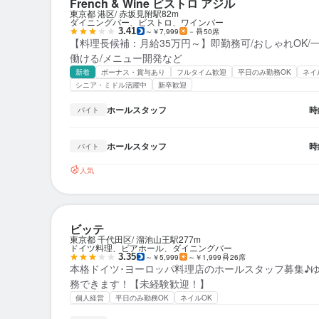
French & Wine ビストロ アジル
東京都 港区
赤坂見附駅
82m
ダイニングバー、ビストロ、ワインバー
3.41
～￥7,999
－
50席
【料理長候補：月給35万円～】即勤務可/おしゃれOK/
働ける/メニュー開発など
新着
ボーナス・賞与あり
フルタイム歓迎
平日のみ勤務OK
ネイ
シニア・ミドル活躍中
新卒歓迎
ホールスタッフ
時
バイト
ホールスタッフ
時
バイト
人気
ビッテ
東京都 千代田区
溜池山王駅
277m
ドイツ料理、ビアホール、ダイニングバー
3.35
～￥5,999
～￥1,999
26席
本格ドイツ･ヨーロッパ料理店のホールスタッフ募集♪
務できます！【未経験歓迎！】
個人経営
平日のみ勤務OK
ネイルOK