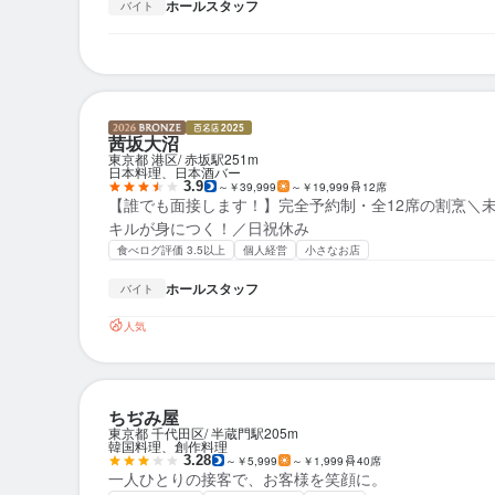
ホールスタッフ
バイト
茜坂大沼
東京都 港区
赤坂駅
251m
日本料理、日本酒バー
3.9
～￥39,999
～￥19,999
12席
【誰でも面接します！】完全予約制・全12席の割烹＼
キルが身につく！／日祝休み
食べログ評価 3.5以上
個人経営
小さなお店
ホールスタッフ
バイト
人気
ちぢみ屋
東京都 千代田区
半蔵門駅
205m
韓国料理、創作料理
3.28
～￥5,999
～￥1,999
40席
一人ひとりの接客で、お客様を笑顔に。