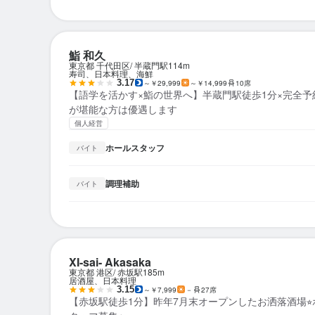
鮨 和久
東京都 千代田区
半蔵門駅
114m
寿司、日本料理、海鮮
3.17
～￥29,999
～￥14,999
10席
【語学を活かす×鮨の世界へ】半蔵門駅徒歩1分×完全
が堪能な方は優遇します
個人経営
ホールスタッフ
バイト
調理補助
バイト
XI-sai- Akasaka
東京都 港区
赤坂駅
185m
居酒屋、日本料理
3.15
～￥7,999
－
27席
【赤坂駅徒歩1分】昨年7月末オープンしたお洒落酒場⭐