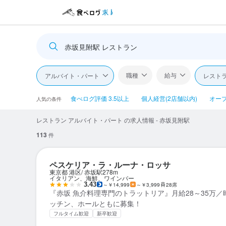
赤坂見附駅 レストラン
職種
給与
アルバイト・パート
レスト
食べログ評価 3.5以上
個人経営(2店舗以内)
オー
人気の条件
レストラン アルバイト・パート の求人情報 - 赤坂見附駅
113
件
ペスケリア・ラ・ルーナ・ロッサ
東京都 港区
赤坂駅
278m
イタリアン、海鮮、ワインバー
3.43
～￥14,999
～￥3,999
28席
『赤坂 魚介料理専門のトラットリア』月給28～35万／時
ッチン、ホールともに募集！
フルタイム歓迎
新卒歓迎