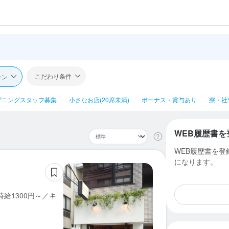
こだわり条件
ラン
プニングスタッフ募集
小さなお店(20席未満)
ボーナス・賞与あり
寮・社
WEB履歴書を
WEB履歴書を
になります。
給1300円～／キ