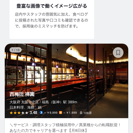
西
1
/
13
西梅田 禅園
大阪府 大阪市北区 /
福島（阪神）
駅
389m
日本料理、海鮮、鍋
3.48
～￥9,999
～￥1,999
108席
＼サービス・調理スタッフ積極採用中／異業種からの転職歓迎！
あなたの力でキャリアを選べます【月8日休】