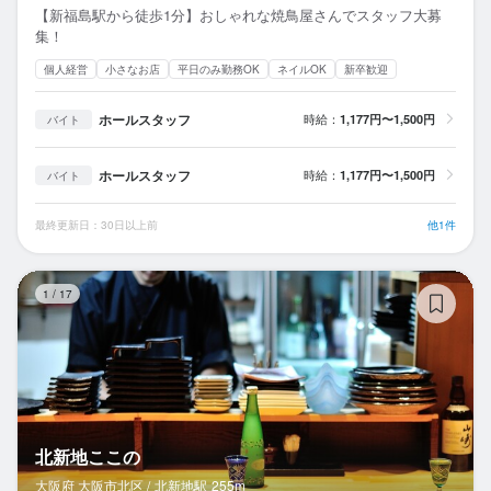
【新福島駅から徒歩1分】おしゃれな焼鳥屋さんでスタッフ大募
集！
個人経営
小さなお店
平日のみ勤務OK
ネイルOK
新卒歓迎
ホールスタッフ
時給：
1,177円〜1,500円
バイト
ホールスタッフ
時給：
1,177円〜1,500円
バイト
最終更新日：30日以上前
他1件
北
1
/
17
北新地ここの
大阪府 大阪市北区 /
北新地
駅
255m