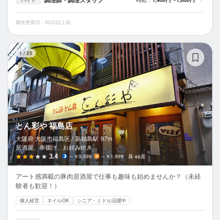
最終更新日：30日以上前
と
1
/
25
とん彩や 福島店
大阪府 大阪市福島区 /
新福島
駅
97m
居酒屋、串揚げ、お好み焼き
3.4
～￥3,999
～￥1,999
46席
アート感満載の豚肉居酒屋で仕事も趣味も始めませんか？（未経
験者も歓迎！）
個人経営
ネイルOK
シニア・ミドル活躍中