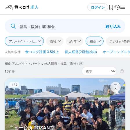
メニュー
ログイン
絞り込み
福島（阪神）駅 和食
ログイン・無料会員登録
アルバイト・パート
職種
給与
和食
こだわり条
食べログ求人TOP
食べログ評価 3.5以上
個人経営(2店舗以内)
オープニングス
人気の条件
和食 アルバイト・パート の求人情報 - 福島（阪神）駅
求人検索
107
件
マイページ管理
ニ
1
/
9
閲覧履歴
気になる求人
検索履歴・保存した条件
ニュー台所 TOZAN堂