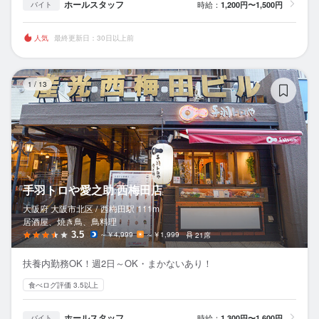
ホールスタッフ
時給：
1,200円〜1,500円
バイト
人気
最終更新日：30日以上前
手
1
/
13
手羽トロや愛之助 西梅田店
大阪府 大阪市北区 /
西梅田
駅
111m
居酒屋、焼き鳥、鳥料理
3.5
～￥4,999
～￥1,999
21席
扶養内勤務OK！週2日～OK・まかないあり！
食べログ評価 3.5以上
ホールスタッフ
時給：
1,300円〜1,600円
バイト