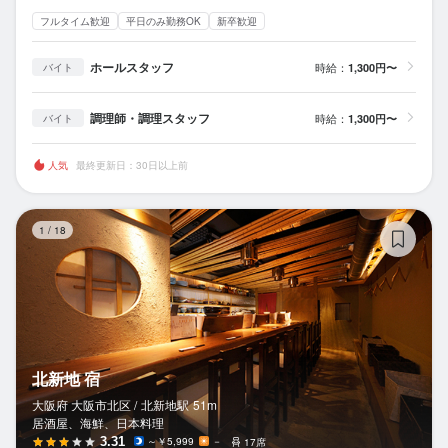
フルタイム歓迎
平日のみ勤務OK
新卒歓迎
ホールスタッフ
時給：
1,300円〜
バイト
調理師・調理スタッフ
時給：
1,300円〜
バイト
人気
最終更新日：30日以上前
北
1
/
18
北新地 宿
大阪府 大阪市北区 /
北新地
駅
51m
居酒屋、海鮮、日本料理
3.31
～￥5,999
－
17席