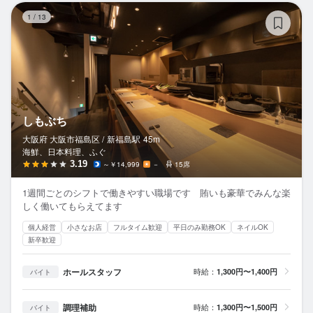
し
1
/
13
しもぶち
大阪府 大阪市福島区 /
新福島
駅
45m
海鮮、日本料理、ふぐ
3.19
～￥14,999
－
15席
1週間ごとのシフトで働きやすい職場です 賄いも豪華でみんな楽
しく働いてもらえてます
個人経営
小さなお店
フルタイム歓迎
平日のみ勤務OK
ネイルOK
新卒歓迎
ホールスタッフ
時給：
1,300円〜1,400円
バイト
調理補助
時給：
1,300円〜1,500円
バイト