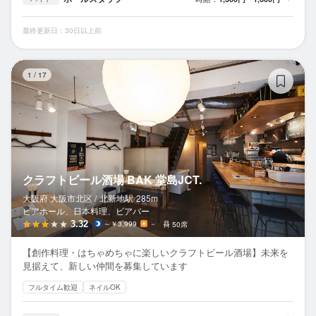
最終更新日：30日以上前
ク
1
/
17
クラフトビール酒場 BAK 堂島JCT.
大阪府 大阪市北区 /
北新地
駅
285m
ビアホール、日本料理、ビアバー
3.32
～￥3,999
－
50席
【創作料理・はちゃめちゃに楽しいクラフトビール酒場】未来を
見据えて、新しい仲間を募集しています
フルタイム歓迎
ネイルOK