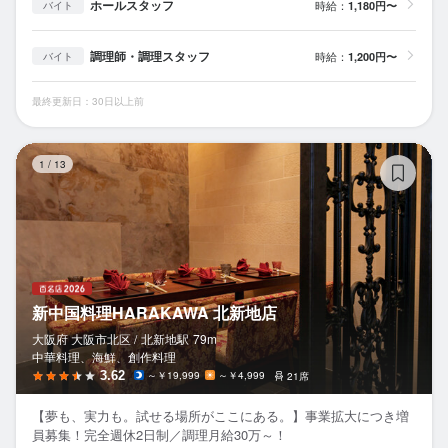
ホールスタッフ
時給：
1,180円〜
バイト
調理師・調理スタッフ
時給：
1,200円〜
バイト
最終更新日：30日以上前
新
1
/
13
新中国料理HARAKAWA 北新地店
大阪府 大阪市北区 /
北新地
駅
79m
中華料理、海鮮、創作料理
3.62
～￥19,999
～￥4,999
21席
【夢も、実力も。試せる場所がここにある。】事業拡大につき増
員募集！完全週休2日制／調理月給30万～！