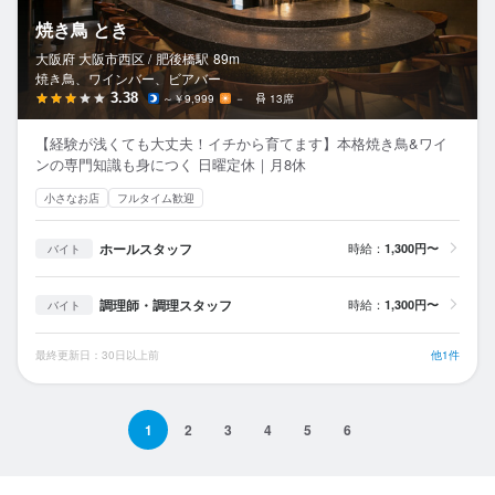
焼き鳥 とき
大阪府 大阪市西区 /
肥後橋
駅
89m
焼き鳥、ワインバー、ビアバー
3.38
～￥9,999
－
13席
【経験が浅くても大丈夫！イチから育てます】本格焼き鳥&ワイ
ンの専門知識も身につく 日曜定休｜月8休
小さなお店
フルタイム歓迎
ホールスタッフ
時給：
1,300円〜
バイト
調理師・調理スタッフ
時給：
1,300円〜
バイト
最終更新日：30日以上前
他1件
1
2
3
4
5
6