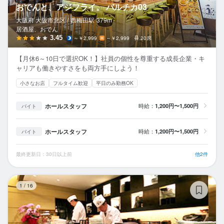
おでんと、アジフライ。 バルチカ03
大阪府 大阪市北区 /
西梅田
駅
379m
居酒屋、おでん
3.45
～￥2,999
～￥2,999
20席
【月休6～10日で選択OK！】社員の個性を尊重する成長企業・キ
ャリアも働きやすさをも両方手にしよう！
小さなお店
フルタイム歓迎
平日のみ勤務OK
ホールスタッフ
時給：
1,200円〜1,500円
バイト
ホールスタッフ
時給：
1,200円〜1,500円
バイト
最終更新日：30日以上前
他2件
北
1
/
16