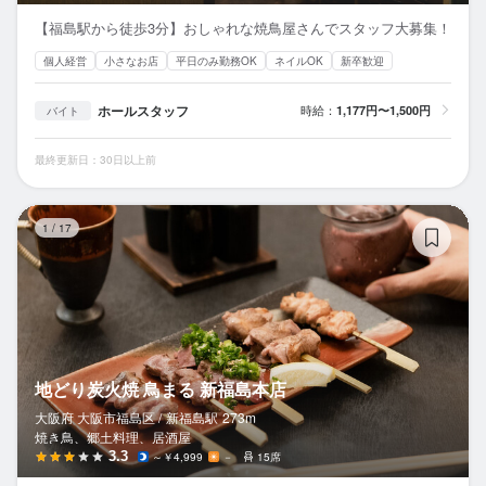
【福島駅から徒歩3分】おしゃれな焼鳥屋さんでスタッフ大募集！
個人経営
小さなお店
平日のみ勤務OK
ネイルOK
新卒歓迎
ホールスタッフ
時給：
1,177円〜1,500円
バイト
最終更新日：30日以上前
地
1
/
17
地どり炭火焼 鳥まる 新福島本店
大阪府 大阪市福島区 /
新福島
駅
273m
焼き鳥、郷土料理、居酒屋
3.3
～￥4,999
－
15席