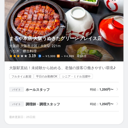
まるや本店 大阪うめきたグリーンプレイス店
大阪府 大阪市北区 /
大阪
駅
221m
うなぎ、郷土料理
3.19
～￥5,999
～￥4,999
66席
大阪駅直結！未経験から始める、老舗の接客◎働きやすい環境♪
フルタイム歓迎
平日のみ勤務OK
シニア・ミドル活躍中
ホールスタッフ
時給：
1,250円〜
バイト
調理師・調理スタッフ
時給：
1,250円〜
バイト
最終更新日：25日前