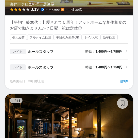
海鮮、ジビエ料理、居酒屋
3.19
～￥7,999
－
30席
【平均年齢30代！】愛されて５周年！アットホームな創作和食の
お店で働きませんか？日曜・祝は定休◎
個人経営
フルタイム歓迎
平日のみ勤務OK
ネイルOK
新卒歓迎
ホールスタッフ
時給：
1,400円〜1,750円
バイト
ホールスタッフ
時給：
1,400円〜1,750円
バイト
最終更新日：30日以上前
他3件
焼
1
/
13