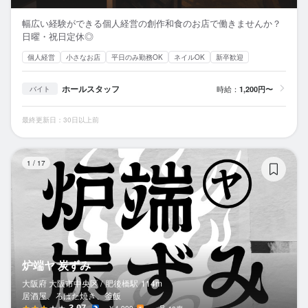
幅広い経験ができる個人経営の創作和食のお店で働きませんか？
日曜・祝日定休◎
個人経営
小さなお店
平日のみ勤務OK
ネイルOK
新卒歓迎
ホールスタッフ
時給：
1,200円〜
バイト
最終更新日：30日以上前
炉
1
/
17
炉端ヤ 炭ずみ
大阪府 大阪市中央区 /
肥後橋
駅
114m
居酒屋、ろばた焼き、釜飯