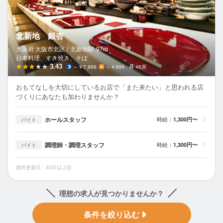
北新地 銀杏
大阪府 大阪市北区 /
北新地
駅
97m
日本料理、すき焼き、そば
3.43
～￥7,999
～￥999
46席
おもてなしを大切にしているお店で「また来たい」と思われる店
づくりにあなたも加わりませんか？
ホールスタッフ
時給：
1,300円〜
バイト
調理師・調理スタッフ
時給：
1,300円〜
バイト
最終更新日：30日以上前
理想の求人が見つかりませんか？
条件を絞り込む