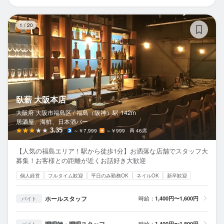
臥
1
/
20
臥薪 大阪本店
大阪府 大阪市福島区 /
福島（阪神）
駅
142m
居酒屋、海鮮、日本酒バー
3.35
～￥7,999
～￥999
46席
【人気の福島エリア！駅から徒歩1分】お洒落な店舗でスタッフ大
募集！お客様との距離が近くお話好き大歓迎
個人経営
フルタイム歓迎
平日のみ勤務OK
ネイルOK
新卒歓迎
ホールスタッフ
時給：
1,400円〜1,600円
バイト
調理師・調理スタッフ
時給：
1,400円〜1,800円
バイト