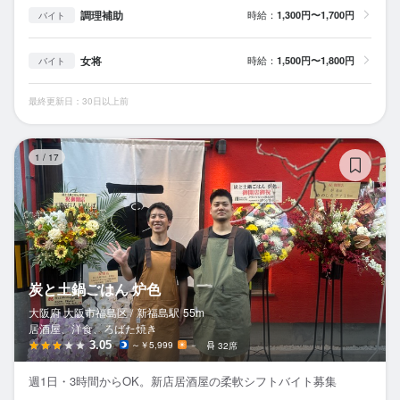
調理補助
時給：
1,300円〜1,700円
バイト
女将
時給：
1,500円〜1,800円
バイト
最終更新日：30日以上前
炭
1
/
17
炭と土鍋ごはん 炉色
大阪府 大阪市福島区 /
新福島
駅
55m
居酒屋、洋食、ろばた焼き
3.05
～￥5,999
－
32席
週1日・3時間からOK。新店居酒屋の柔軟シフトバイト募集