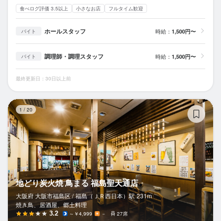
食べログ評価 3.5以上
小さなお店
フルタイム歓迎
ホールスタッフ
時給：
1,500円〜
バイト
調理師・調理スタッフ
時給：
1,500円〜
バイト
最終更新日：30日以上前
地
1
/
20
地どり炭火焼 鳥まる 福島聖天通店
大阪府 大阪市福島区 /
福島（ＪＲ西日本）
駅
231m
焼き鳥、居酒屋、郷土料理
3.2
～￥4,999
－
27席