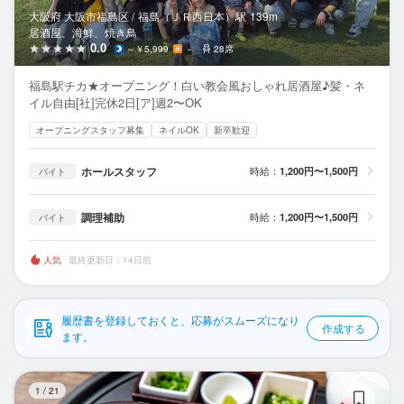
応募履歴
大阪府 大阪市福島区 /
福島（ＪＲ西日本）
駅
139m
居酒屋、海鮮、焼き鳥
WEB履歴書
0.0
～￥5,999
－
28席
福島駅チカ★オープニング！白い教会風おしゃれ居酒屋♪髪・ネ
スカウト・メルマガ受信設定
イル自由[社]完休2日[ア]週2〜OK
オープニングスタッフ募集
ネイルOK
新卒歓迎
ヘルプ・お問い合わせフォーム
ホールスタッフ
時給：
1,200円〜1,500円
バイト
掲載をご検討の店舗様へ
食べログ求人PRESS
調理補助
時給：
1,200円〜1,500円
バイト
プライバシーポリシー
人気
最終更新日：14日前
利用規約
企業情報
履歴書を登録しておくと、応募がスムーズになり
作成する
ます。
ま
1
/
21