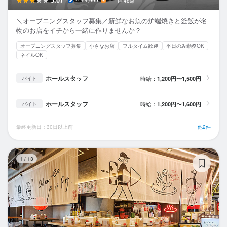
3.07
～￥4,999
－
48席
＼オープニングスタッフ募集／新鮮なお魚の炉端焼きと釜飯が名
物のお店をイチから一緒に作りませんか？
オープニングスタッフ募集
小さなお店
フルタイム歓迎
平日のみ勤務OK
ネイルOK
ホールスタッフ
時給：
1,200円〜1,500円
バイト
ホールスタッフ
時給：
1,200円〜1,600円
バイト
最終更新日：30日以上前
他2件
お
1
/
13