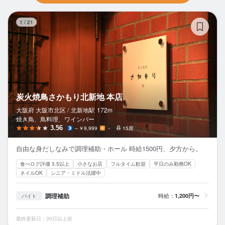
炭
1
/
21
炭火焼鳥さかもり北新地 本店
大阪府 大阪市北区 /
北新地
駅
172m
焼き鳥、鳥料理、ワインバー
3.56
～￥9,999
－
15席
自由な身だしなみで調理補助・ホール 時給1500円、夕方から。
食べログ評価 3.5以上
小さなお店
フルタイム歓迎
平日のみ勤務OK
ネイルOK
シニア・ミドル活躍中
調理補助
時給：
1,200円〜
バイト
最終更新日：30日以上前