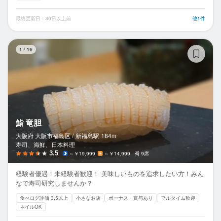
最終更新日：30日以上前
他1件
鮨
1
/
16
鮨 竜胆
大阪府 大阪市福島区 /
新福島
駅
184m
寿司、海鮮、日本料理
3.5
～￥19,999
～￥14,999
9席
経験者優遇！未経験者歓迎！ 美味しいものを追求したい方！みん
なで寿司研究しませんか？
食べログ評価 3.5以上
小さなお店
ボーナス・賞与あり
フルタイム歓迎
ネイルOK