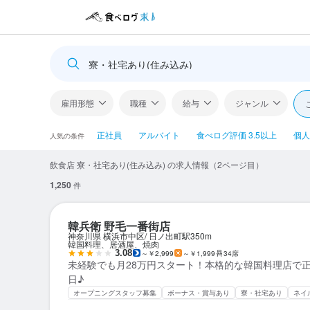
寮・社宅あり(住み込み)
雇用形態
職種
給与
ジャンル
正社員
アルバイト
食べログ評価 3.5以上
個人
人気の条件
飲食店 寮・社宅あり(住み込み) の求人情報（2ページ目）
1,250
件
韓兵衛 野毛一番街店
神奈川県 横浜市中区
日ノ出町駅
350m
韓国料理、居酒屋、焼肉
3.08
～￥2,999
～￥1,999
34席
未経験でも月28万円スタート！本格的な韓国料理店で
日♪
オープニングスタッフ募集
ボーナス・賞与あり
寮・社宅あり
ネイ