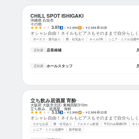
CHILL SPOT ISHIGAKI
沖縄県 石垣市
その他
3.07
～￥2,999
～￥2,999
30席
オシャレ自由！ネイルもピアスもそのままで自分らしく
ボーナス・賞与あり
寮・社宅あり
ネイルOK
シニア・ミドル活躍
店長候補
正社員
ホールスタッフ
正社員
立ち飲み居酒屋 宵酔
大阪府 大阪市北区
東梅田駅
310m
立ち飲み、居酒屋、海鮮
3.13
～￥2,999
～￥2,999
32席
オシャレ自由！ネイルもピアスもそのままで自分らしく
小さなお店
寮・社宅あり
フルタイム歓迎
平日のみ勤務OK
ネイ
シニア・ミドル活躍中
新卒歓迎