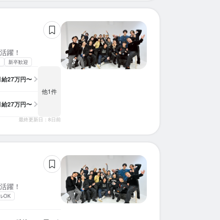
活躍！
中
新卒歓迎
月給
27万円〜
他1件
月給
27万円〜
最終更新日：8日前
活躍！
ルOK