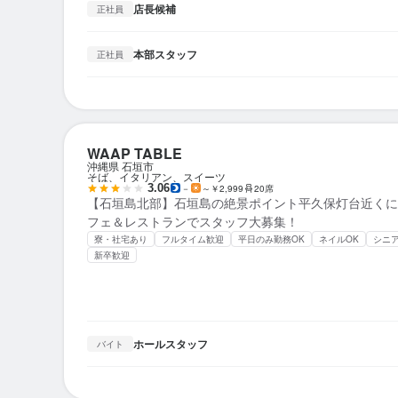
店長候補
正社員
本部スタッフ
正社員
WAAP TABLE
沖縄県 石垣市
そば、イタリアン、スイーツ
3.06
－
～￥2,999
20席
【石垣島北部】石垣島の絶景ポイント平久保灯台近くに
フェ＆レストランでスタッフ大募集！
寮・社宅あり
フルタイム歓迎
平日のみ勤務OK
ネイルOK
シニ
新卒歓迎
ホールスタッフ
バイト