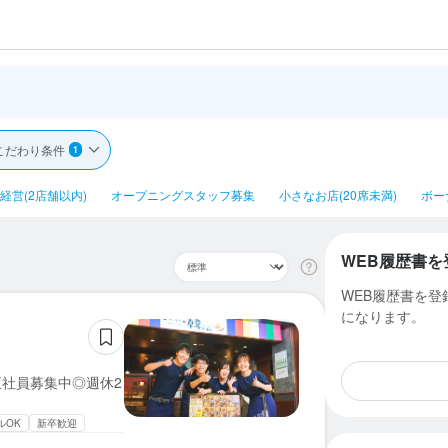
こだわり条件
1
経営(2店舗以内)
オープニングスタッフ募集
小さなお店(20席未満)
ボー
WEB履歴書を
WEB履歴書を
になります。
正社員募集中◎週休2
ルOK
新卒歓迎