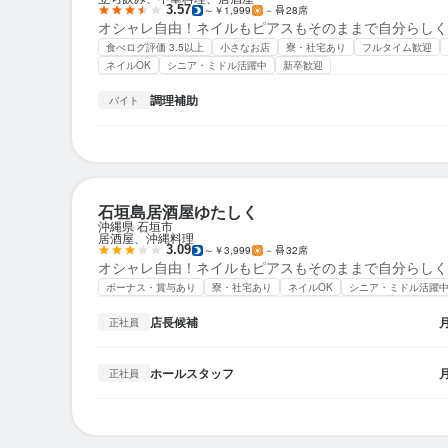
3.57
～￥1,999
－
28席
オシャレ自由！ネイルもピアスもそのままで自分らしく
食べログ評価 3.5以上
小さなお店
寮・社宅あり
フルタイム歓迎
ネイルOK
シニア・ミドル活躍中
新卒歓迎
調理補助
バイト
石垣島居酒屋ゆたしく
沖縄県 石垣市
居酒屋、沖縄料理
3.09
～￥3,999
－
32席
オシャレ自由！ネイルもピアスもそのままで自分らしく
ボーナス・賞与あり
寮・社宅あり
ネイルOK
シニア・ミドル活躍
店長候補
正社員
ホールスタッフ
正社員