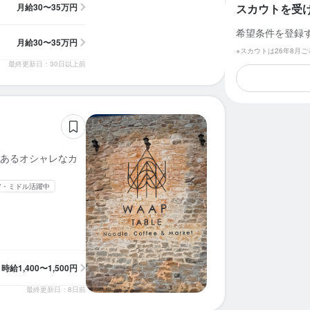
月給
30〜35万円
スカウトを受
希望条件を登録
月給
30〜35万円
※スカウトは26年8月
最終更新日：30日以上前
あるオシャレなカ
ア・ミドル活躍中
時給
1,400〜1,500円
最終更新日：8日前