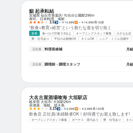
鮨 起承転結
宮城県 仙台市青葉区
勾当台公園駅
296m
寿司、日本料理、海鮮
3.6
～￥14,999
～￥14,999
16席
“飲食×教育×経営”という新たな道を切り拓く
新着
食べログ評価 3.5以上
オープニングスタッフ募集
小さなお店
寮・社宅あり
平日のみ勤務OK
ネイルOK
シニア・ミドル活躍中
料理長候補
月
正社員
調理師・調理スタッフ
月
正社員
大名古屋酒場喰海 大垣駅店
岐阜県 大垣市
大垣駅
26m
居酒屋、海鮮、焼き鳥
3.15
～￥3,999
～￥3,999
120席
飲食店 正社員/未経験者OK！好待遇でお迎え致します!
オープニングスタッフ募集
ボーナス・賞与あり
寮・社宅あり
ネイ