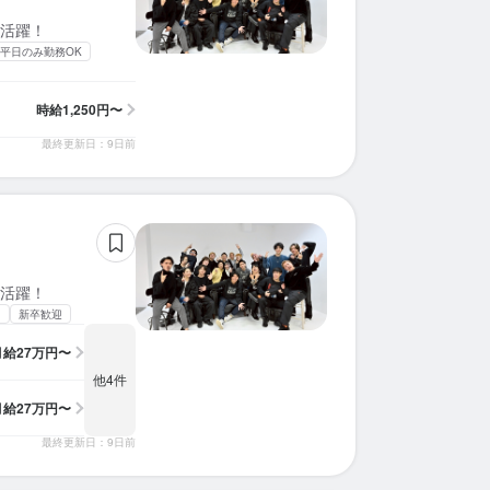
活躍！
平日のみ勤務OK
時給
1,250円〜
最終更新日：9日前
活躍！
中
新卒歓迎
月給
27万円〜
他4件
月給
27万円〜
最終更新日：9日前