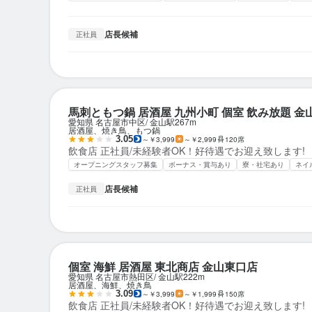
店長候補
正社員
馬刺ともつ鍋 居酒屋 九州小町 個室 飲み放題 金
愛知県 名古屋市中区
金山駅
267m
居酒屋、焼き鳥、もつ鍋
3.05
～￥3,999
～￥2,999
120席
飲食店 正社員/未経験者OK！好待遇でお迎え致します!
オープニングスタッフ募集
ボーナス・賞与あり
寮・社宅あり
ネイ
店長候補
正社員
個室 海鮮 居酒屋 東北商店 金山東口店
愛知県 名古屋市熱田区
金山駅
222m
居酒屋、海鮮、焼き鳥
3.09
～￥3,999
～￥1,999
150席
飲食店 正社員/未経験者OK！好待遇でお迎え致します!