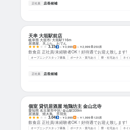
店長候補
正社員
天串 大垣駅前店
岐阜県 大垣市
大垣駅
116m
居酒屋、天ぷら、おでん
3.15
～￥3,999
～￥2,999
250席
飲食店 正社員/未経験者OK！好待遇でお迎え致します!
オープニングスタッフ募集
ボーナス・賞与あり
寮・社宅あり
ネイ
店長候補
正社員
個室 貸切居酒屋 地鶏坊主 金山北寺
愛知県 名古屋市中区
金山駅
339m
居酒屋、焼き鳥、手羽先
3.04
～￥3,999
～￥1,999
120席
飲食店 正社員/未経験者OK！好待遇でお迎え致します!
オープニングスタッフ募集
ボーナス・賞与あり
寮・社宅あり
ネイ