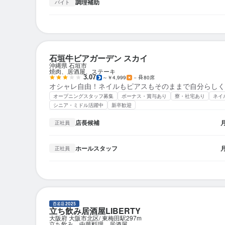
調理補助
バイト
石垣牛ビアガーデン スカイ
沖縄県 石垣市
焼肉、居酒屋、ステーキ
3.07
～￥4,999
－
80席
オシャレ自由！ネイルもピアスもそのままで自分らしく
オープニングスタッフ募集
ボーナス・賞与あり
寮・社宅あり
ネイ
シニア・ミドル活躍中
新卒歓迎
店長候補
正社員
ホールスタッフ
正社員
立ち飲み居酒屋LIBERTY
大阪府 大阪市北区
東梅田駅
297m
立ち飲み、中華料理、居酒屋