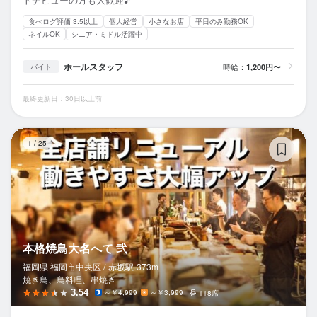
食べログ評価 3.5以上
個人経営
小さなお店
平日のみ勤務OK
ネイルOK
シニア・ミドル活躍中
ホールスタッフ
時給：
1,200円〜
バイト
最終更新日：30日以上前
本
1
/
25
本格焼鳥大名へて 弐
福岡県 福岡市中央区 /
赤坂
駅
373m
焼き鳥、鳥料理、串焼き
3.54
～￥4,999
～￥3,999
118席