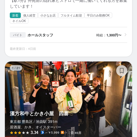
【駅1分】外苑前の隠れ家ビストロで一緒に働いてくれる方を募集
しています！
新着
個人経営
小さなお店
フルタイム歓迎
平日のみ勤務OK
ネイルOK
ホールスタッフ
時給：
1,300円〜
バイト
最終更新日：4日前
漢
1
/
21
漢方和牛とかき小屋 四喜
東京都 豊島区 /
池袋
駅
391m
居酒屋、かき、オイスターバー
3.34
～￥5,999
－
46席