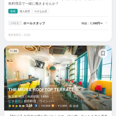
鳥料理店で一緒に働きませんか？
新着
個人経営
小さなお店
ホールスタッフ
時給：
1,100円〜
バイト
最終更新日：2日前
TH
1
/
20
THE MIURA ROOFTOP TERRACE
東京都 港区 /
外苑前
駅
149m
ビストロ、創作料理、ワインバー
3.24
～￥9,999
～￥3,999
32席