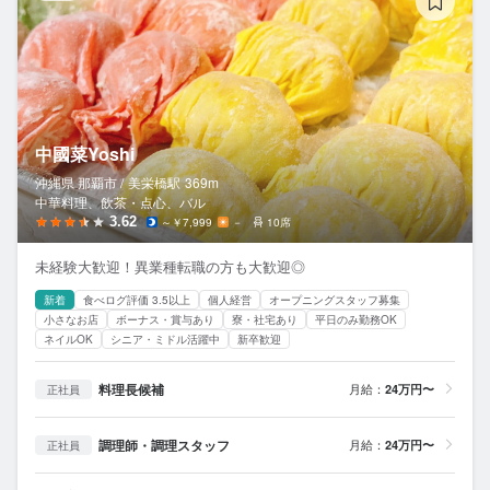
中國菜Yoshi
沖縄県 那覇市 /
美栄橋
駅
369m
中華料理、飲茶・点心、バル
3.62
～￥7,999
－
10席
未経験大歓迎！異業種転職の方も大歓迎◎
新着
食べログ評価 3.5以上
個人経営
オープニングスタッフ募集
小さなお店
ボーナス・賞与あり
寮・社宅あり
平日のみ勤務OK
ネイルOK
シニア・ミドル活躍中
新卒歓迎
料理長候補
月給：
24万円〜
正社員
調理師・調理スタッフ
月給：
24万円〜
正社員