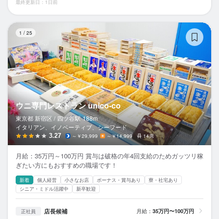
最終更新日：1日前
ウ
1
/
25
ウニ専門レストラン unico-co
東京都 新宿区 /
四ツ谷
駅
188m
イタリアン、イノベーティブ、シーフード
3.27
～￥29,999
～￥14,999
14席
月給：35万円～100万円 賞与は破格の年4回支給のためガッツリ稼
ぎたい方にもおすすめの職場です！
新着
個人経営
小さなお店
ボーナス・賞与あり
寮・社宅あり
シニア・ミドル活躍中
新卒歓迎
店長候補
月給：
35万円〜100万円
正社員