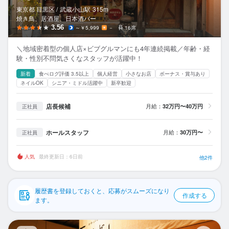
応募履歴
東京都 目黒区 /
武蔵小山
駅
315m
焼き鳥、居酒屋、日本酒バー
WEB履歴書
3.56
～￥5,999
－
16席
＼地域密着型の個人店×ビブグルマンにも4年連続掲載／年齢・経
スカウト・メルマガ受信設定
験・性別不問気さくなスタッフが活躍中！
新着
食べログ評価 3.5以上
個人経営
小さなお店
ボーナス・賞与あり
ヘルプ・お問い合わせフォーム
ネイルOK
シニア・ミドル活躍中
新卒歓迎
掲載をご検討の店舗様へ
店長候補
月給：
32万円〜40万円
正社員
食べログ求人PRESS
ホールスタッフ
月給：
30万円〜
正社員
プライバシーポリシー
利用規約
人気
最終更新日：6日前
他2件
企業情報
履歴書を登録しておくと、応募がスムーズになり
作成する
ます。
酒