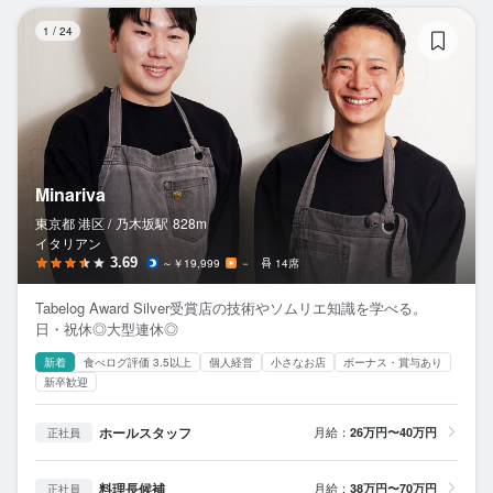
Mi
1
/
24
Minariva
東京都 港区 /
乃木坂
駅
828m
イタリアン
3.69
～￥19,999
－
14席
Tabelog Award Silver受賞店の技術やソムリエ知識を学べる。
日・祝休◎大型連休◎
新着
食べログ評価 3.5以上
個人経営
小さなお店
ボーナス・賞与あり
新卒歓迎
ホールスタッフ
月給：
26万円〜40万円
正社員
料理長候補
月給：
38万円〜70万円
正社員