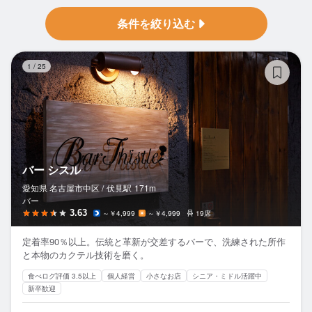
条件を絞り込む
バ
1
/
25
バー シスル
愛知県 名古屋市中区 /
伏見
駅
171m
バー
3.63
～￥4,999
～￥4,999
19席
定着率90％以上。伝統と革新が交差するバーで、洗練された所作
と本物のカクテル技術を磨く。
食べログ評価 3.5以上
個人経営
小さなお店
シニア・ミドル活躍中
新卒歓迎