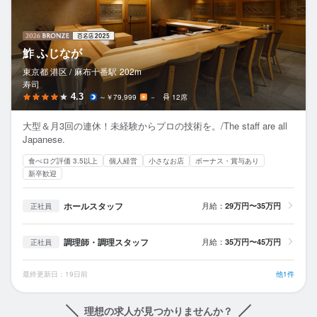
鮓 ふじなが
東京都 港区 /
麻布十番
駅
202m
寿司
4.3
～￥79,999
－
12席
大型＆月3回の連休！未経験からプロの技術を。/The staff are all
Japanese.
食べログ評価 3.5以上
個人経営
小さなお店
ボーナス・賞与あり
新卒歓迎
ホールスタッフ
月給：
29万円〜35万円
正社員
調理師・調理スタッフ
月給：
35万円〜45万円
正社員
最終更新日：19日前
他1件
理想の求人が見つかりませんか？