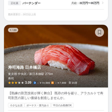
バーテンダー
月給：
22万円〜35万円
正社員
最終更新日：30日以上前
寿
1
/
23
寿司海路 日本橋店
東京都 中央区 /
新日本橋
駅
270m
寿司
3.09
～￥14,999
～￥7,999
20席
【熟練の割烹技術が輝く舞台】 既存の枠を破り、アラカルトで寿
司割烹の新しい価値を創造しませんか。
小さなお店
ボーナス・賞与あり
平日のみ勤務OK