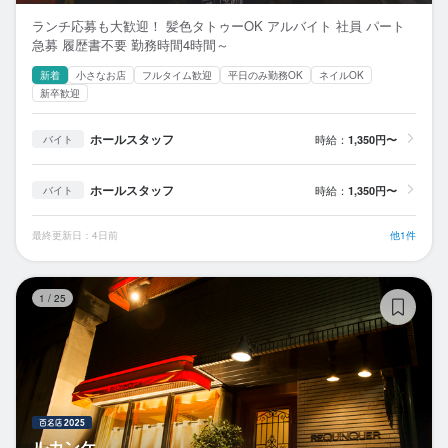
ランチ応募も大歓迎！ 髪色タトゥーOK アルバイト 社員 パート
急募 履歴書不要 勤務時間4時間～
新着
小さなお店
フルタイム歓迎
平日のみ勤務OK
ネイルOK
新卒歓迎
ホールスタッフ
時給：
1,350円〜
バイト
ホールスタッフ
時給：
1,350円〜
バイト
最終更新日：4日前
他1件
ル
1
/
25
ルカンケ