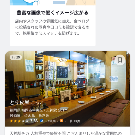
と
1
/
25
とり皮屋 こっこ
福岡県 福岡市中央区 /
天神
駅
201m
居酒屋、焼き鳥、鳥料理
3.36
～￥3,999
－
19席
天神駅チカ 人柄重視で経験不問 こぢんまりした温かな雰囲気の