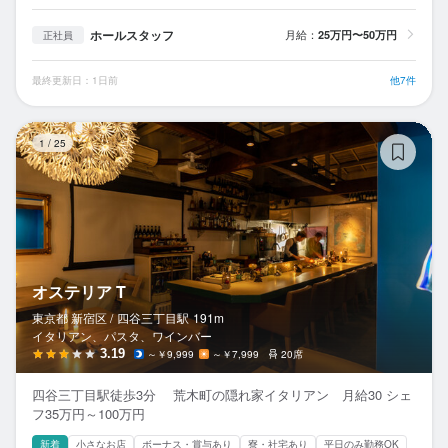
ホールスタッフ
月給：
25万円〜50万円
正社員
最終更新日：1日前
他7件
オ
1
/
25
オステリア T
東京都 新宿区 /
四谷三丁目
駅
191m
イタリアン、パスタ、ワインバー
3.19
～￥9,999
～￥7,999
20席
四谷三丁目駅徒歩3分 荒木町の隠れ家イタリアン 月給30 シェ
フ35万円～100万円
新着
小さなお店
ボーナス・賞与あり
寮・社宅あり
平日のみ勤務OK