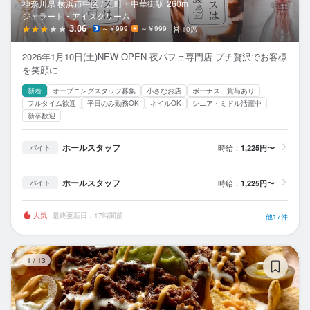
神奈川県 横浜市中区 /
元町・中華街
駅
260m
ジェラート・アイスクリーム
3.06
～￥999
～￥999
10席
2026年1月10日(土)NEW OPEN 夜パフェ専門店 ‪‬プチ贅沢でお客様
を笑顔に
新着
オープニングスタッフ募集
小さなお店
ボーナス・賞与あり
フルタイム歓迎
平日のみ勤務OK
ネイルOK
シニア・ミドル活躍中
新卒歓迎
ホールスタッフ
時給：
1,225円〜
バイト
ホールスタッフ
時給：
1,225円〜
バイト
人気
最終更新日：17時間前
他17件
la
1
/
13