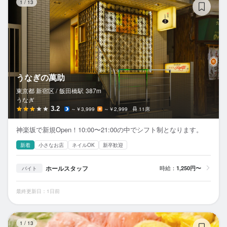
1
/
13
うなぎの萬助
東京都 新宿区 /
飯田橋
駅
387m
うなぎ
3.2
～￥3,999
～￥2,999
11席
神楽坂で新規Open！10:00〜21:00の中でシフト制となります。
新着
小さなお店
ネイルOK
新卒歓迎
ホールスタッフ
時給：
1,250円〜
バイト
最終更新日：1日前
中
1
/
13