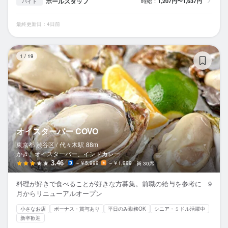
ホールスタッフ
時給：
1,207円〜1,637円
バイト
最終更新日：4日前
オ
1
/
19
オイスターバー COVO
東京都 渋谷区 /
代々木
駅
88m
かき、オイスターバー、インドカレー
3.46
～￥5,999
～￥1,999
30席
料理が好きで食べることが好きな方募集。前職の給与を参考に 9
月からリニューアルオープン
小さなお店
ボーナス・賞与あり
平日のみ勤務OK
シニア・ミドル活躍中
新卒歓迎