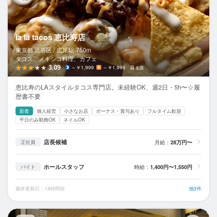
la la tacos 恵比寿店
東京都 渋谷区 /
広尾
駅
750m
タコス、メキシコ料理、カフェ
3.09
～￥1,999
～￥1,999
8席
恵比寿のLAスタイルタコス専門店。未経験OK、週2日・5h〜☆履
歴書不要
新着
個人経営
小さなお店
ボーナス・賞与あり
フルタイム歓迎
平日のみ勤務OK
ネイルOK
店長候補
月給：
28万円〜
正社員
ホールスタッフ
時給：
1,400円〜1,550円
バイト
最終更新日：18時間前
他3件
う