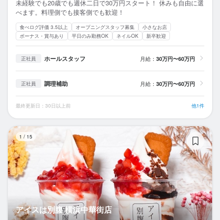
未経験でも20歳でも週休二日で30万円スタート！ 休みも自由に選
べます。料理側でも接客側でも歓迎！
食べログ評価 3.5以上
オープニングスタッフ募集
小さなお店
ボーナス・賞与あり
平日のみ勤務OK
ネイルOK
新卒歓迎
ホールスタッフ
月給：
30万円〜60万円
正社員
調理補助
月給：
30万円〜60万円
正社員
最終更新日：30日以上前
他1件
ア
1
/
15
アイスは別腹 横浜中華街店