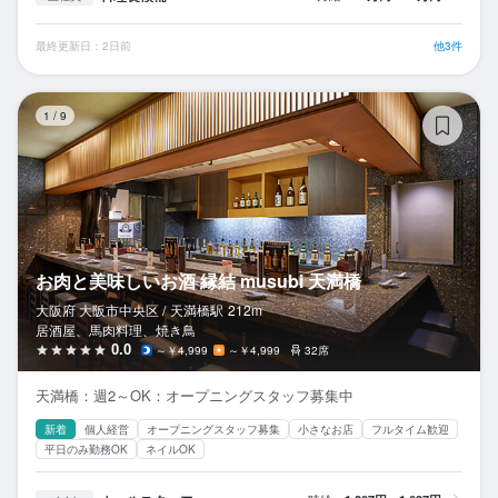
最終更新日：2日前
他3件
お
1
/
9
お肉と美味しいお酒 縁結 musubi 天満橋
大阪府 大阪市中央区 /
天満橋
駅
212m
居酒屋、馬肉料理、焼き鳥
0.0
～￥4,999
～￥4,999
32席
天満橋：週2～OK：オープニングスタッフ募集中
新着
個人経営
オープニングスタッフ募集
小さなお店
フルタイム歓迎
平日のみ勤務OK
ネイルOK