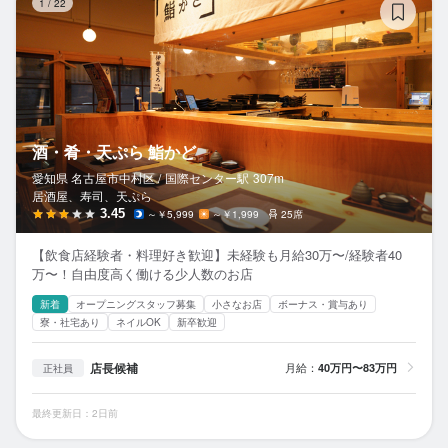
1
/
22
酒・肴・天ぷら 鮨かど
愛知県 名古屋市中村区 /
国際センター
駅
307m
居酒屋、寿司、天ぷら
3.45
～￥5,999
～￥1,999
25席
【飲食店経験者・料理好き歓迎】未経験も月給30万〜/経験者40
万〜！自由度高く働ける少人数のお店
新着
オープニングスタッフ募集
小さなお店
ボーナス・賞与あり
寮・社宅あり
ネイルOK
新卒歓迎
店長候補
月給：
40万円〜83万円
正社員
最終更新日：2日前