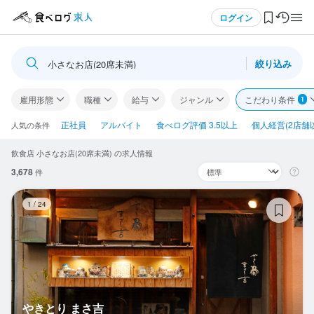
メニュー
ログイン
絞り込み
小さなお店(20席未満)
ログイン・無料会員登録
雇用形態
職種
給与
ジャンル
こだわり条件
1
食べログ求人TOP
正社員
アルバイト
食べログ評価 3.5以上
個人経営(2店舗
人気の条件
飲食店 小さなお店(20席未満) の求人情報
求人検索
3,678
件
マイページ管理
や
1
/
24
閲覧履歴
気になる求人
検索履歴・保存した条件
やきとり まさ吉