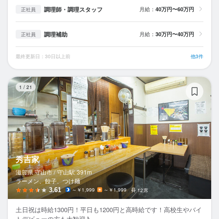
調理師・調理スタッフ
月給：
40万円〜60万円
正社員
調理補助
月給：
30万円〜40万円
正社員
最終更新日：30日以上前
他3件
秀
1
/
21
秀吉家
滋賀県 守山市 /
守山
駅
391m
ラーメン、餃子、つけ麺
3.61
～￥1,999
～￥1,999
12席
土日祝は時給1300円！平日も1200円と高時給です！高校生やバイ
トデビューの方も大歓迎♪