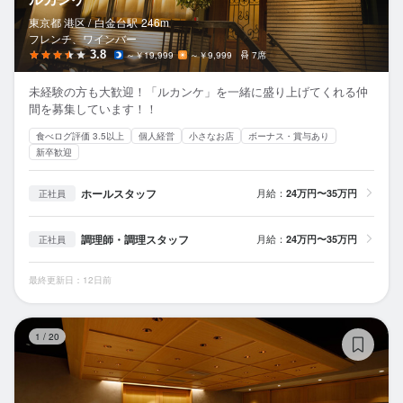
東京都 港区 /
白金台
駅
246m
フレンチ、ワインバー
3.8
～￥19,999
～￥9,999
7席
未経験の方も大歓迎！「ルカンケ」を一緒に盛り上げてくれる仲
間を募集しています！！
食べログ評価 3.5以上
個人経営
小さなお店
ボーナス・賞与あり
新卒歓迎
ホールスタッフ
月給：
24万円〜35万円
正社員
調理師・調理スタッフ
月給：
24万円〜35万円
正社員
最終更新日：12日前
鮓
1
/
20