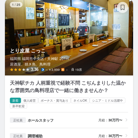
と
1
/
25
とり皮屋 こっこ
福岡県 福岡市中央区 /
天神
駅
201m
居酒屋、焼き鳥、鳥料理
3.36
～￥3,999
－
19席
天神駅チカ 人柄重視で経験不問 こぢんまりした温か
な雰囲気の鳥料理店で一緒に働きませんか？
新着
個人経営
ボーナス・賞与あり
ネイルOK
シニア・ミドル活躍中
新卒歓迎
ホールスタッフ
月給：
30万円〜
正社員
調理補助
月給：
30万円〜
正社員