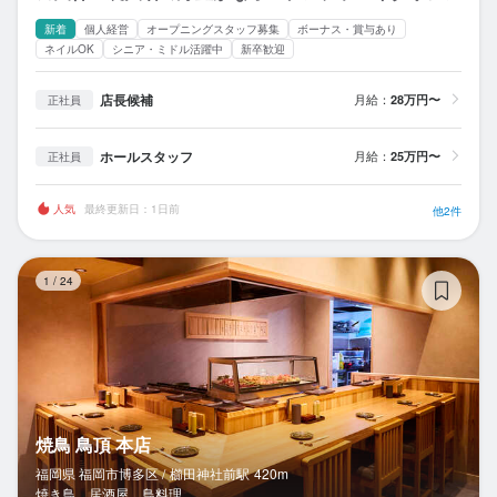
新着
個人経営
オープニングスタッフ募集
ボーナス・賞与あり
ネイルOK
シニア・ミドル活躍中
新卒歓迎
店長候補
月給：
28万円〜
正社員
ホールスタッフ
月給：
25万円〜
正社員
人気
最終更新日：1日前
他2件
焼
1
/
24
焼鳥 鳥頂 本店
福岡県 福岡市博多区 /
櫛田神社前
駅
420m
焼き鳥、居酒屋、鳥料理