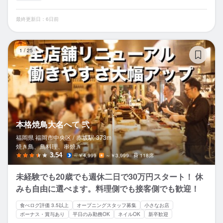
最終更新日：6日前
本
1
/
25
本格焼鳥大名へて 弐
福岡県 福岡市中央区 /
赤坂
駅
373m
焼き鳥、鳥料理、串焼き
3.54
～￥4,999
～￥3,999
118席
未経験でも20歳でも週休二日で30万円スタート！ 休
みも自由に選べます。料理側でも接客側でも歓迎！
食べログ評価 3.5以上
オープニングスタッフ募集
小さなお店
ボーナス・賞与あり
平日のみ勤務OK
ネイルOK
新卒歓迎