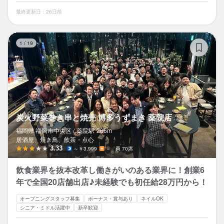
最終更新日：26日前
炭
1
/
19
炭火野菜巻き串と焼売 博多うずまき 薬院店
福岡県 福岡市中央区 /
薬院
駅
266m
居酒屋、焼き鳥、飲茶・点心
3.33
～￥3,999
－
70席
飲食業界を抜本改革し働きがいのある業界に！創業6
年で全国20店舗出店♪未経験でも初任給28万円から！
オープニングスタッフ募集
ボーナス・賞与あり
ネイルOK
シニア・ミドル活躍中
新卒歓迎