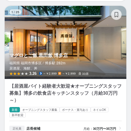
マ
1
/
25
マグロとご飯 黒田飯 博多店
福岡県 福岡市博多区 /
博多
駅
282m
居酒屋、海鮮、丼
3.26
～￥2,999
～￥2,999
33席
【居酒屋バイト経験者大歓迎★オープニングスタッフ
募集】博多の飲食店キッチンスタッフ（月給30万円
～）
新着
オープニングスタッフ募集
ボーナス・賞与あり
ネイルOK
新卒歓迎
店長候補
月給：
30万円〜35万円
正社員