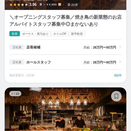
3.06
～￥4,999
－
20席
＼オープニングスタッフ募集／焼き鳥の新業態のお店
アルバイトスタッフ募集中◎まかないあり
新着
ボーナス・賞与あり
ネイルOK
新卒歓迎
店長候補
月給：
28万円〜50万円
正社員
ホールスタッフ
月給：
28万円〜50万円
正社員
最終更新日：2日前
他2件
博
1
/
22