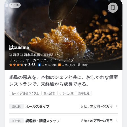
誠c
1
/
19
誠cuisine
福岡県 福岡市早良区 /
西新
駅
157m
フレンチ、オーガニック、イノベーティブ
3.63
～￥14,999
～￥5,999
18席
糸島の恵みを、本物のシェフと共に。おしゃれな個室
レストランで、未経験から成長できる。
食べログ評価 3.5以上
個人経営
小さなお店
新卒歓迎
ホールスタッフ
月給：
21万円〜35万円
正社員
調理師・調理スタッフ
月給：
21万円〜35万円
正社員