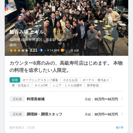
鮨呑み場 ニギル。
福岡県 福岡市博多区 /
博多
駅
585m
寿司
3.21
～￥14,999
－
8席
カウンター8席のみの、高級寿司店はじめます。 本物
の料理を追求したい人限定。
新着
オープニングスタッフ募集
小さなお店
ボーナス・賞与あり
寮・社宅あり
ネイルOK
シニア・ミドル活躍中
新卒歓迎
料理長候補
月給：
35万円〜55万円
正社員
調理師・調理スタッフ
月給：
30万円〜55万円
正社員
最終更新日：2日前
他1件