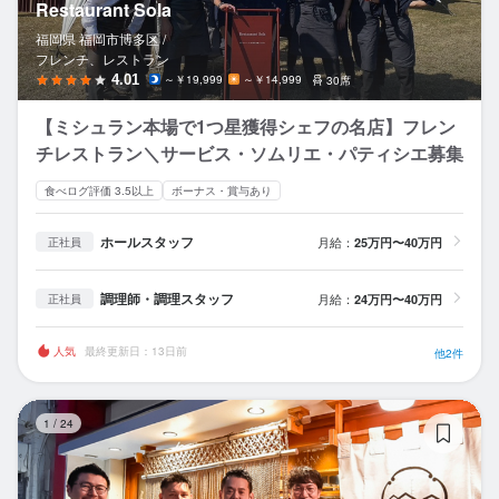
Restaurant Sola
福岡県 福岡市博多区 /
フレンチ、レストラン
4.01
～￥19,999
～￥14,999
30席
【ミシュラン本場で1つ星獲得シェフの名店】フレン
チレストラン＼サービス・ソムリエ・パティシエ募集
食べログ評価 3.5以上
ボーナス・賞与あり
ホールスタッフ
月給：
25万円〜40万円
正社員
調理師・調理スタッフ
月給：
24万円〜40万円
正社員
人気
最終更新日：13日前
他2件
博
1
/
24