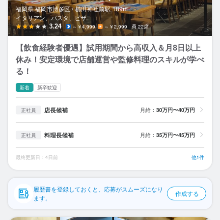
応募履歴
福岡県 福岡市博多区 /
櫛田神社前
駅
189m
イタリアン、パスタ、ピザ
WEB履歴書
3.24
～￥4,999
～￥2,999
22席
【飲食経験者優遇】試用期間から高収入＆月8日以上
スカウト・メルマガ受信設定
休み！安定環境で店舗運営や監修料理のスキルが学べ
る！
ヘルプ・お問い合わせフォーム
新着
新卒歓迎
掲載をご検討の店舗様へ
店長候補
月給：
30万円〜40万円
正社員
食べログ求人PRESS
プライバシーポリシー
料理長候補
月給：
35万円〜45万円
正社員
利用規約
最終更新日：4日前
他1件
企業情報
履歴書を登録しておくと、応募がスムーズになり
作成する
ます。