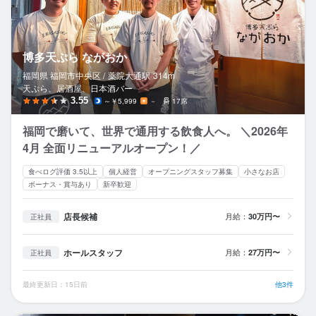
博多天ぷら ながおか
福岡県 福岡市中央区 /
薬院大通
駅
314m
天ぷら、居酒屋、日本酒バー
3.55
～￥5,999
－
17席
福岡で磨いて、世界で通用する飲食人へ。 ＼2026年
4月 全面リニューアルオープン！／
食べログ評価 3.5以上
個人経営
オープニングスタッフ募集
小さなお店
ボーナス・賞与あり
新卒歓迎
店長候補
月給：
30万円〜
正社員
ホールスタッフ
月給：
27万円〜
正社員
最終更新日：15日前
他3件