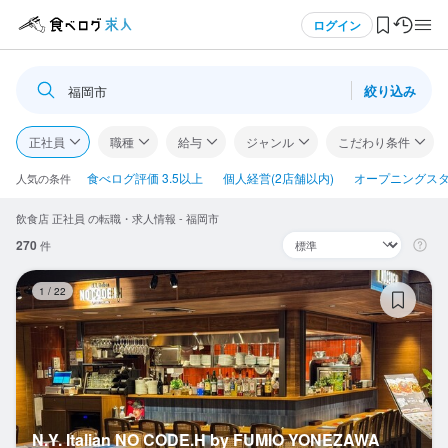
メニュー
ログイン
絞り込み
福岡市
ログイン・無料会員登録
正社員
職種
給与
ジャンル
こだわり条件
食べログ求人TOP
食べログ評価 3.5以上
個人経営(2店舗以内)
オープニングス
人気の条件
飲食店 正社員 の転職・求人情報 - 福岡市
求人検索
270
件
マイページ管理
N.
1
/
22
閲覧履歴
気になる求人
検索履歴・保存した条件
N.Y. Italian NO CODE.H by FUMIO YONEZAWA