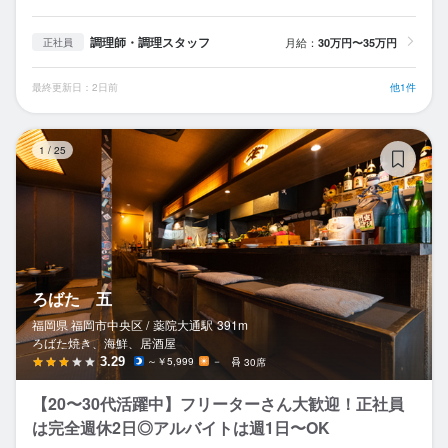
調理師・調理スタッフ
月給：
30万円〜35万円
正社員
最終更新日：2日前
他1件
ろ
1
/
25
ろばた 五
福岡県 福岡市中央区 /
薬院大通
駅
391m
ろばた焼き、海鮮、居酒屋
3.29
～￥5,999
－
30席
【20〜30代活躍中】フリーターさん大歓迎！正社員
は完全週休2日◎アルバイトは週1日〜OK