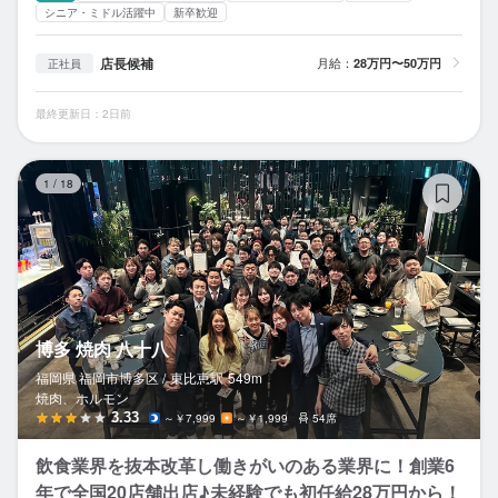
シニア・ミドル活躍中
新卒歓迎
店長候補
月給：
28万円〜50万円
正社員
最終更新日：2日前
博
1
/
18
博多 焼肉 八十八
福岡県 福岡市博多区 /
東比恵
駅
549m
焼肉、ホルモン
3.33
～￥7,999
～￥1,999
54席
飲食業界を抜本改革し働きがいのある業界に！創業6
年で全国20店舗出店♪未経験でも初任給28万円から！