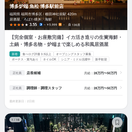
博多炉端 魚松 博多駅前店
福岡県 福岡市博多区 /
櫛田神社前
駅
420m
居酒屋、ろばた焼き、海鮮
3.55
～￥5,999
－
136席
【完全個室・お座敷完備】イカ活き造りの生簀海鮮・
土鍋・博多名物・炉端まで楽しめる和風居酒屋
新着
食べログ評価 3.5以上
オープニングスタッフ募集
ボーナス・賞与あり
ネイルOK
シニア・ミドル活躍中
新卒歓迎
店長候補
月給：
28万円〜50万円
正社員
調理師・調理スタッフ
月給：
28万円〜50万円
正社員
最終更新日：2日前
鮨
1
/
16