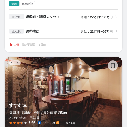
新着
新卒歓迎
調理師・調理スタッフ
月給：
22万円〜35万円
正社員
調理補助
月給：
22万円〜35万円
正社員
人気
最終更新日：6日前
す
1
/
13
すすむ堂
福岡県 福岡市中央区 /
天神南
駅
253m
ろばた焼き、居酒屋
3.56
～￥7,999
－
14席