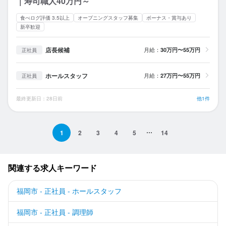
｜寿司職人40万円～
食べログ評価 3.5以上
オープニングスタッフ募集
ボーナス・賞与あり
新卒歓迎
店長候補
月給：
30万円〜55万円
正社員
ホールスタッフ
月給：
27万円〜55万円
正社員
最終更新日：28日前
他1件
1
2
3
4
5
14
関連する求人キーワード
福岡市 - 正社員 - ホールスタッフ
福岡市 - 正社員 - 調理師