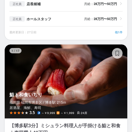
店長候補
月給：
28万円〜50万円
正社員
ホールスタッフ
月給：
28万円〜50万円
正社員
最終更新日：27日前
他1件
鮨
1
/
17
鮨ト和食いちり
福岡県 福岡市博多区 /
博多
駅
215m
居酒屋、海鮮、寿司
3.5
～￥9,999
～￥1,999
24席
【博多駅3分】ミシュラン料理人が手掛ける鮨と和食