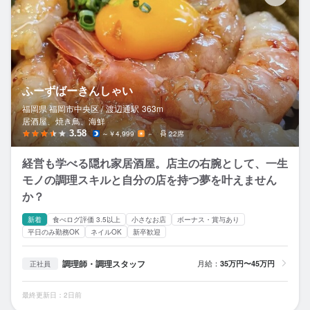
ふーずばーきんしゃい
福岡県 福岡市中央区 /
渡辺通
駅
363m
居酒屋、焼き鳥、海鮮
3.58
～￥4,999
－
22席
経営も学べる隠れ家居酒屋。店主の右腕として、一生
モノの調理スキルと自分の店を持つ夢を叶えません
か？
新着
食べログ評価 3.5以上
小さなお店
ボーナス・賞与あり
平日のみ勤務OK
ネイルOK
新卒歓迎
調理師・調理スタッフ
月給：
35万円〜45万円
正社員
最終更新日：2日前