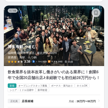
博
1
/
19
博多海鮮 つまむ。
福岡県 福岡市博多区 /
東比恵
駅
582m
居酒屋、海鮮、もつ鍋
3.38
～￥4,999
～￥4,999
54席
飲食業界を抜本改革し働きがいのある業界に！創業6
年で全国20店舗出店♪未経験でも初任給28万円から！
新着
オープニングスタッフ募集
ボーナス・賞与あり
ネイルOK
シニア・ミドル活躍中
新卒歓迎
店長候補
月給：
28万円〜50万円
正社員