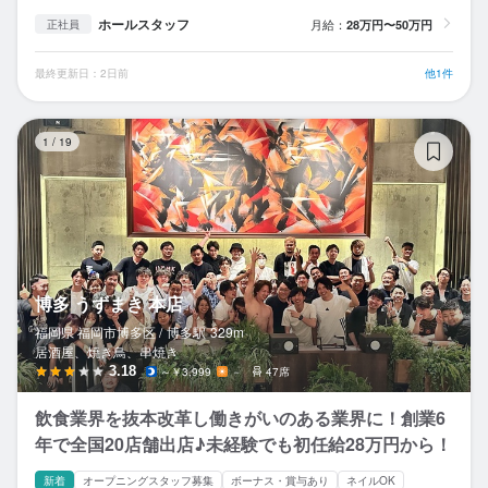
ホールスタッフ
月給：
28万円〜50万円
正社員
最終更新日：2日前
他1件
博
1
/
19
博多 うずまき 本店
福岡県 福岡市博多区 /
博多
駅
329m
居酒屋、焼き鳥、串焼き
3.18
～￥3,999
－
47席
飲食業界を抜本改革し働きがいのある業界に！創業6
年で全国20店舗出店♪未経験でも初任給28万円から！
新着
オープニングスタッフ募集
ボーナス・賞与あり
ネイルOK