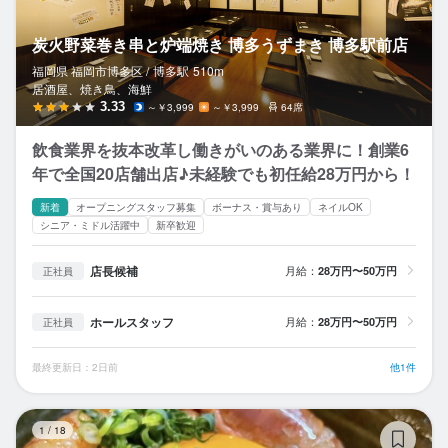
炭火野菜巻き串と炉端焼き 博多うずまき 博多駅前店
福岡県 福岡市博多区 /
博多
駅
510m
居酒屋、焼き鳥、海鮮
3.33
～￥3,999
～￥3,999
64席
飲食業界を抜本改革し働きがいのある業界に！創業6
年で全国20店舗出店♪未経験でも初任給28万円から！
新着
オープニングスタッフ募集
ボーナス・賞与あり
ネイルOK
シニア・ミドル活躍中
新卒歓迎
店長候補
月給：
28万円〜50万円
正社員
ホールスタッフ
月給：
28万円〜50万円
正社員
最終更新日：2日前
他1件
ふ
1
/
18