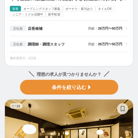
新着
オープニングスタッフ募集
ボーナス・賞与あり
ネイルOK
シニア・ミドル活躍中
新卒歓迎
店長候補
月給：
28万円〜50万円
正社員
調理師・調理スタッフ
月給：
28万円〜50万円
正社員
最終更新日：2日前
理想の求人が見つかりませんか？
条件を絞り込む
炭
1
/
22