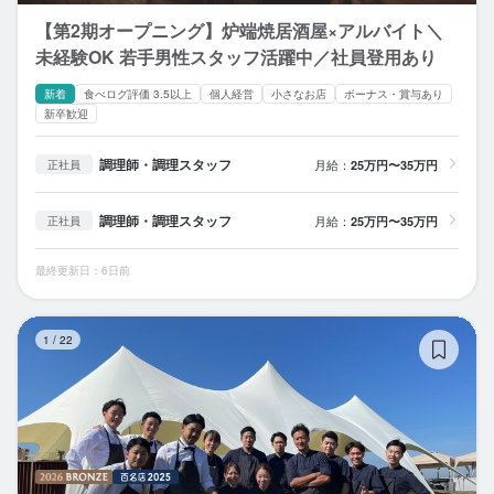
【第2期オープニング】炉端焼居酒屋×アルバイト＼
未経験OK 若手男性スタッフ活躍中／社員登用あり
新着
食べログ評価 3.5以上
個人経営
小さなお店
ボーナス・賞与あり
新卒歓迎
調理師・調理スタッフ
月給：
25万円〜35万円
正社員
調理師・調理スタッフ
月給：
25万円〜35万円
正社員
最終更新日：6日前
Re
1
/
22