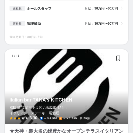
ホールスタッフ
月給：
30万円〜60万円
正社員
調理補助
月給：
30万円〜60万円
正社員
最終更新日：30日以上前
it
1
/
18
italian bar TAKA’s KITCHEN
福岡県 福岡市中央区 /
赤坂
駅
424m
イタリアン、ステーキ、居酒屋
3.36
～￥4,999
～￥1,999
30席
★天神・裏大名の緑豊かなオープンテラスイタリアン