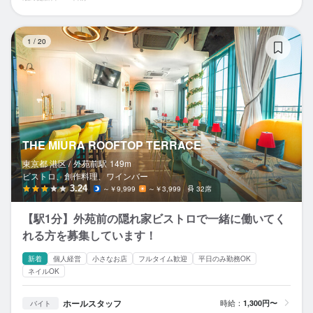
TH
1
/
20
THE MIURA ROOFTOP TERRACE
東京都 港区 /
外苑前
駅
149m
ビストロ、創作料理、ワインバー
3.24
～￥9,999
～￥3,999
32席
【駅1分】外苑前の隠れ家ビストロで一緒に働いてく
れる方を募集しています！
新着
個人経営
小さなお店
フルタイム歓迎
平日のみ勤務OK
ネイルOK
ホールスタッフ
時給：
1,300円〜
バイト