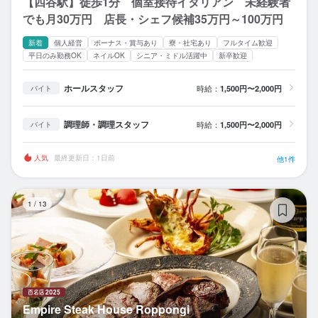
【四谷駅】徒歩1分 個室接待イタリアン 未経験者
でも月30万円 店長・シェフ候補35万円～100万円
新着
個人経営
ボーナス・賞与あり
寮・社宅あり
フルタイム歓迎
平日のみ勤務OK
ネイルOK
シニア・ミドル活躍中
新卒歓迎
ホールスタッフ
時給：
1,500円〜2,000円
バイト
調理師・調理スタッフ
時給：
1,500円〜2,000円
バイト
人気
最終更新日：1日前
他1件
Em
1
/
13
Empire Steak House Roppongi