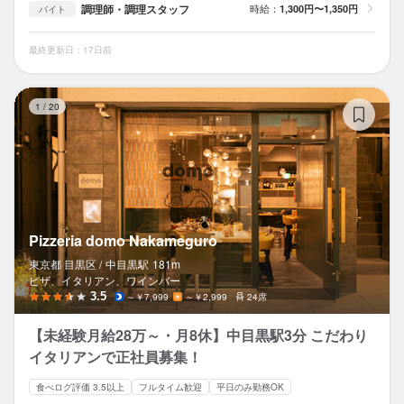
調理師・調理スタッフ
時給：
1,300円〜1,350円
バイト
最終更新日：17日前
Pi
1
/
20
Pizzeria domo Nakameguro
東京都 目黒区 /
中目黒
駅
181m
ピザ、イタリアン、ワインバー
3.5
～￥7,999
～￥2,999
24席
【未経験月給28万～・月8休】中目黒駅3分 こだわり
イタリアンで正社員募集！
食べログ評価 3.5以上
フルタイム歓迎
平日のみ勤務OK