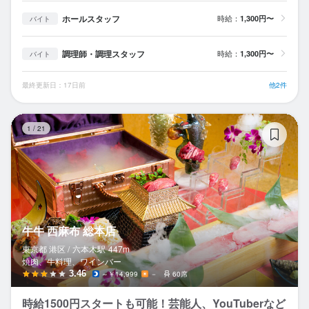
ホールスタッフ
時給：
1,300円〜
バイト
調理師・調理スタッフ
時給：
1,300円〜
バイト
最終更新日：17日前
他2件
牛
1
/
21
牛牛 西麻布 総本店
東京都 港区 /
六本木
駅
447m
焼肉、牛料理、ワインバー
3.46
～￥14,999
－
60席
時給1500円スタートも可能！芸能人、YouTuberなど