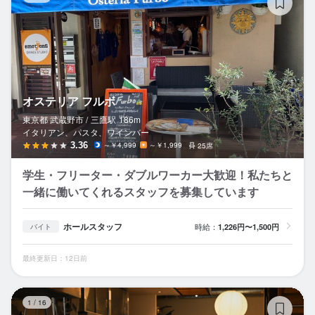
オステリア フルボ
東京都 武蔵野市 /
三鷹
駅
186m
イタリアン、パスタ、ワインバー
3.36
～￥4,999
～￥1,999
25席
学生・フリーター・ダブルワーカー大歓迎！私たちと
一緒に働いてくれるスタッフを募集しています
ホールスタッフ
時給：
1,226円〜1,500円
バイト
最終更新日：12日前
ア
1
/
16