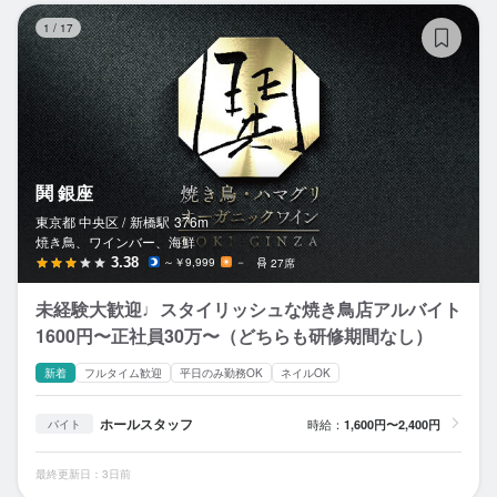
鬨
1
/
17
鬨 銀座
東京都 中央区 /
新橋
駅
376m
焼き鳥、ワインバー、海鮮
3.38
～￥9,999
－
27席
未経験大歓迎♩スタイリッシュな焼き鳥店アルバイト
1600円〜正社員30万〜（どちらも研修期間なし）
新着
フルタイム歓迎
平日のみ勤務OK
ネイルOK
ホールスタッフ
時給：
1,600円〜2,400円
バイト
最終更新日：3日前