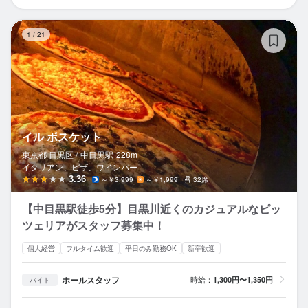
イ
1
/
21
イル ボスケット
東京都 目黒区 /
中目黒
駅
228m
イタリアン、ピザ、ワインバー
3.36
～￥3,999
～￥1,999
32席
【中目黒駅徒歩5分】目黒川近くのカジュアルなピッ
ツェリアがスタッフ募集中！
個人経営
フルタイム歓迎
平日のみ勤務OK
新卒歓迎
ホールスタッフ
時給：
1,300円〜1,350円
バイト