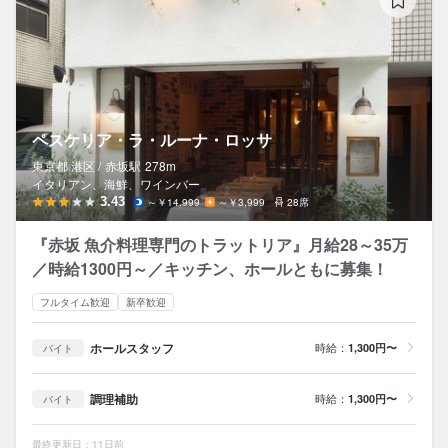
ペスケリア・ラ・ルーナ・ロッサ
東京都 港区 /
赤坂
駅
278m
イタリアン、海鮮、ワインバー
3.43
～￥14,999
～￥3,999
28席
『赤坂 魚介料理専門のトラットリア』月給28～35万
／時給1300円～／キッチン、ホールともに募集！
フルタイム歓迎
新卒歓迎
ホールスタッフ
時給：
1,300円〜
バイト
調理補助
時給：
1,300円〜
バイト
最終更新日：11日前