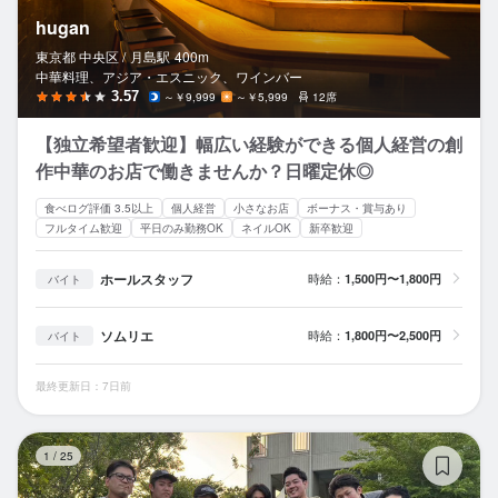
hugan
東京都 中央区 /
月島
駅
400m
中華料理、アジア・エスニック、ワインバー
3.57
～￥9,999
～￥5,999
12席
【独立希望者歓迎】幅広い経験ができる個人経営の創
作中華のお店で働きませんか？日曜定休◎
食べログ評価 3.5以上
個人経営
小さなお店
ボーナス・賞与あり
フルタイム歓迎
平日のみ勤務OK
ネイルOK
新卒歓迎
ホールスタッフ
時給：
1,500円〜1,800円
バイト
ソムリエ
時給：
1,800円〜2,500円
バイト
最終更新日：7日前
タ
1
/
25