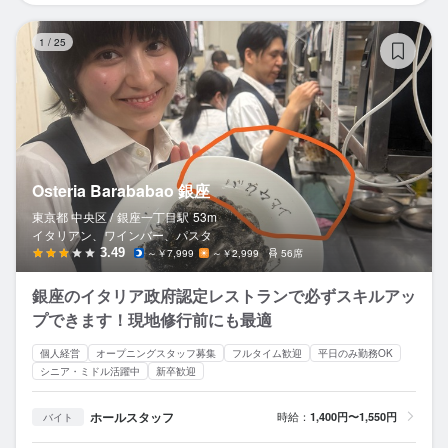
Os
1
/
25
Osteria Barababao 銀座
東京都 中央区 /
銀座一丁目
駅
53m
イタリアン、ワインバー、パスタ
3.49
～￥7,999
～￥2,999
56席
銀座のイタリア政府認定レストランで必ずスキルアッ
プできます！現地修行前にも最適
個人経営
オープニングスタッフ募集
フルタイム歓迎
平日のみ勤務OK
シニア・ミドル活躍中
新卒歓迎
ホールスタッフ
時給：
1,400円〜1,550円
バイト