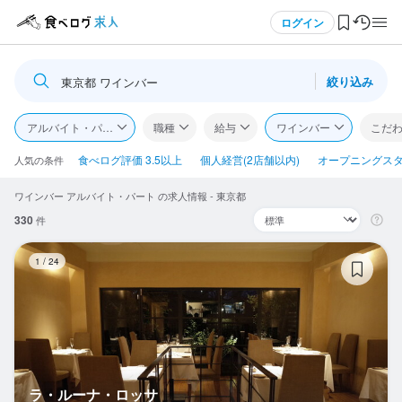
メニュー
ログイン
絞り込み
東京都 ワインバー
ログイン・無料会員登録
アルバイト・パート
職種
給与
ワインバー
こだ
食べログ求人TOP
食べログ評価 3.5以上
個人経営(2店舗以内)
オープニングス
人気の条件
ワインバー アルバイト・パート の求人情報 - 東京都
求人検索
330
件
マイページ管理
ラ
1
/
24
閲覧履歴
気になる求人
検索履歴・保存した条件
ラ・ルーナ・ロッサ