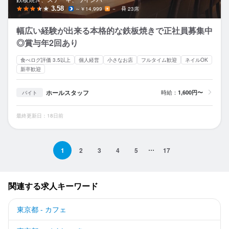
3.58
～￥14,999
－
23席
幅広い経験が出来る本格的な鉄板焼きで正社員募集中
◎賞与年2回あり
食べログ評価 3.5以上
個人経営
小さなお店
フルタイム歓迎
ネイルOK
新卒歓迎
ホールスタッフ
時給：
1,600円〜
バイト
最終更新日：18日前
1
2
3
4
5
17
関連する求人キーワード
東京都 - カフェ