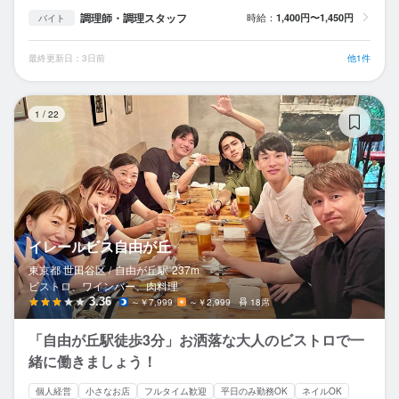
調理師・調理スタッフ
時給：
1,400円〜1,450円
バイト
最終更新日：3日前
他1件
イ
1
/
22
イレールビス自由が丘
東京都 世田谷区 /
自由が丘
駅
237m
ビストロ、ワインバー、肉料理
3.36
～￥7,999
～￥2,999
18席
「自由が丘駅徒歩3分」お洒落な大人のビストロで一
緒に働きましょう！
個人経営
小さなお店
フルタイム歓迎
平日のみ勤務OK
ネイルOK