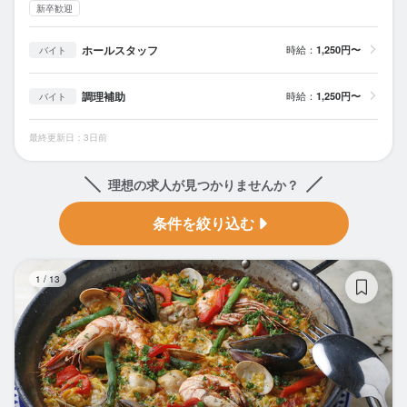
新卒歓迎
ホールスタッフ
時給：
1,250円〜
バイト
調理補助
時給：
1,250円〜
バイト
最終更新日：3日前
理想の求人が見つかりませんか？
条件を絞り込む
赤
1
/
13