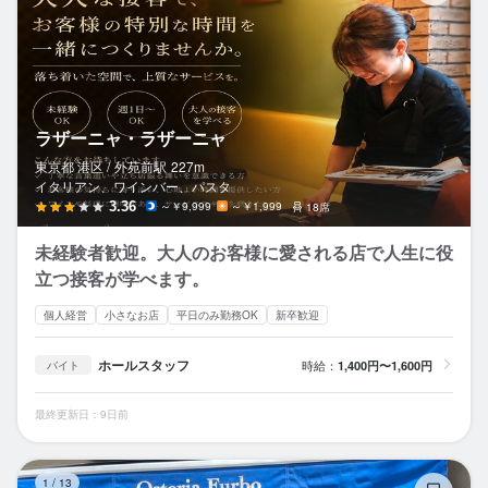
ラザーニャ・ラザーニャ
東京都 港区 /
外苑前
駅
227m
イタリアン、ワインバー、パスタ
3.36
～￥9,999
～￥1,999
18席
未経験者歓迎。大人のお客様に愛される店で人生に役
立つ接客が学べます。
個人経営
小さなお店
平日のみ勤務OK
新卒歓迎
ホールスタッフ
時給：
1,400円〜1,600円
バイト
最終更新日：9日前
オ
1
/
13