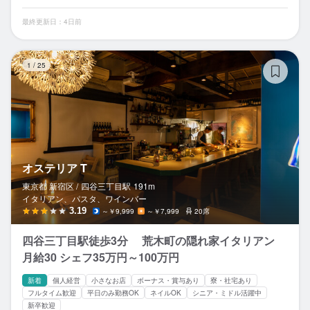
最終更新日：4日前
オ
1
/
25
オステリア T
東京都 新宿区 /
四谷三丁目
駅
191m
イタリアン、パスタ、ワインバー
3.19
～￥9,999
～￥7,999
20席
四谷三丁目駅徒歩3分 荒木町の隠れ家イタリアン
月給30 シェフ35万円～100万円
新着
個人経営
小さなお店
ボーナス・賞与あり
寮・社宅あり
フルタイム歓迎
平日のみ勤務OK
ネイルOK
シニア・ミドル活躍中
新卒歓迎