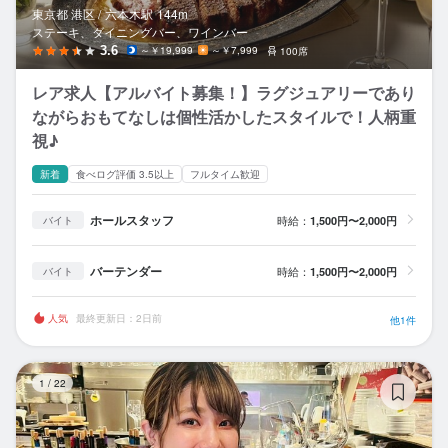
東京都 港区 /
六本木
駅
144m
ステーキ、ダイニングバー、ワインバー
3.6
～￥19,999
～￥7,999
100席
レア求人【アルバイト募集！】ラグジュアリーであり
ながらおもてなしは個性活かしたスタイルで！人柄重
視♪
新着
食べログ評価 3.5以上
フルタイム歓迎
ホールスタッフ
時給：
1,500円〜2,000円
バイト
バーテンダー
時給：
1,500円〜2,000円
バイト
人気
最終更新日：2日前
他1件
Fr
1
/
22