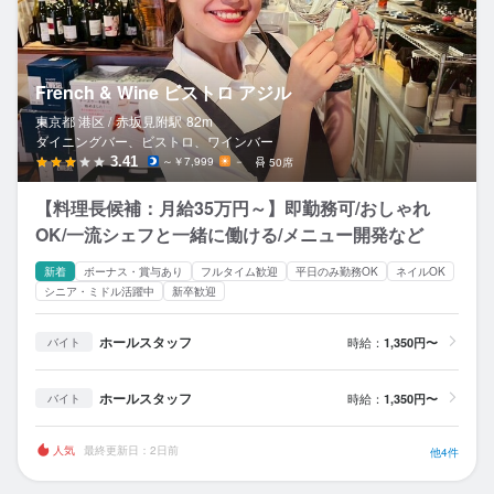
French & Wine ビストロ アジル
東京都 港区 /
赤坂見附
駅
82m
ダイニングバー、ビストロ、ワインバー
3.41
～￥7,999
－
50席
【料理長候補：月給35万円～】即勤務可/おしゃれ
OK/一流シェフと一緒に働ける/メニュー開発など
新着
ボーナス・賞与あり
フルタイム歓迎
平日のみ勤務OK
ネイルOK
シニア・ミドル活躍中
新卒歓迎
ホールスタッフ
時給：
1,350円〜
バイト
ホールスタッフ
時給：
1,350円〜
バイト
人気
最終更新日：2日前
他4件