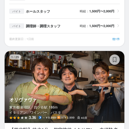
ホールスタッフ
時給：
1,500円〜2,000円
バイト
調理師・調理スタッフ
時給：
1,500円〜2,000円
バイト
最終更新日：1日前
他1件
オ
1
/
25
オリヴァヴァ
東京都 新宿区 /
四ツ谷
駅
186m
イタリアン、ワインバー、パスタ
3.36
～￥9,999
～￥3,999
40席