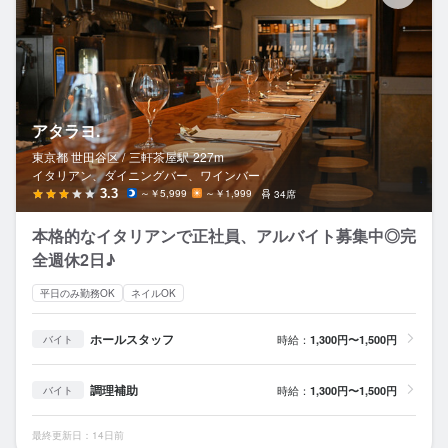
アタラヨ.
東京都 世田谷区 /
三軒茶屋
駅
227m
イタリアン、ダイニングバー、ワインバー
3.3
～￥5,999
～￥1,999
34席
本格的なイタリアンで正社員、アルバイト募集中◎完
全週休2日♪
平日のみ勤務OK
ネイルOK
ホールスタッフ
時給：
1,300円〜1,500円
バイト
調理補助
時給：
1,300円〜1,500円
バイト
最終更新日：14日前