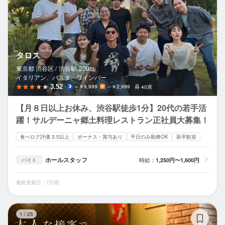
タロス
東京都 渋谷区 /
渋谷
駅
200m
イタリアン、パスタ、ワインバー
3.52
～￥9,999
～￥2,999
40席
【月８日以上お休み、渋谷駅徒歩1分】20代の若手活
躍！サルデーニャ郷土料理レストラン正社員大募集！
食べログ評価 3.5以上
ボーナス・賞与あり
平日のみ勤務OK
新卒歓迎
ホールスタッフ
時給：
1,250円〜1,600円
バイト
最終更新日：7日前
ラ
1
/
25