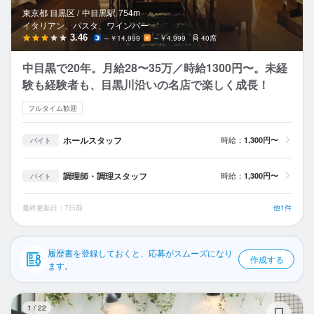
応募履歴
東京都 目黒区 /
中目黒
駅
754m
イタリアン、パスタ、ワインバー
WEB履歴書
3.46
～￥14,999
～￥4,999
40席
中目黒で20年。月給28〜35万／時給1300円〜。未経
スカウト・メルマガ受信設定
験も経験者も、目黒川沿いの名店で楽しく成長！
ヘルプ・お問い合わせフォーム
フルタイム歓迎
掲載をご検討の店舗様へ
ホールスタッフ
時給：
1,300円〜
バイト
食べログ求人PRESS
調理師・調理スタッフ
時給：
1,300円〜
バイト
プライバシーポリシー
最終更新日：7日前
他1件
利用規約
企業情報
履歴書を登録しておくと、応募がスムーズになり
作成する
ます。
ペ
1
/
22