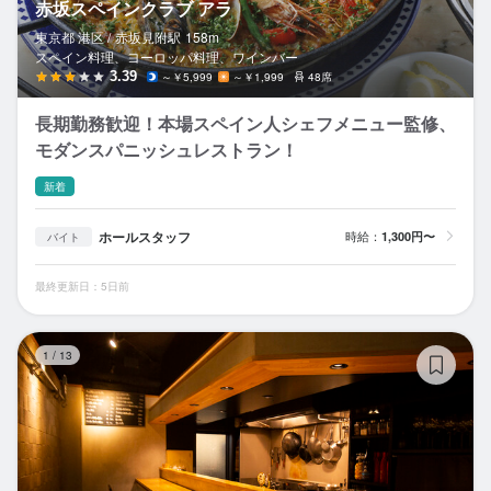
赤坂スペインクラブ アラ
東京都 港区 /
赤坂見附
駅
158m
スペイン料理、ヨーロッパ料理、ワインバー
3.39
～￥5,999
～￥1,999
48席
長期勤務歓迎！本場スペイン人シェフメニュー監修、
モダンスパニッシュレストラン！
新着
ホールスタッフ
時給：
1,300円〜
バイト
最終更新日：5日前
hu
1
/
13