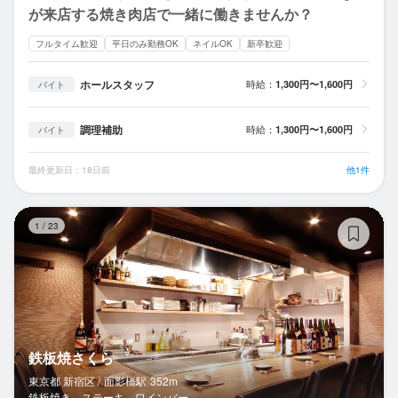
が来店する焼き肉店で一緒に働きませんか？
フルタイム歓迎
平日のみ勤務OK
ネイルOK
新卒歓迎
ホールスタッフ
時給：
1,300円〜1,600円
バイト
調理補助
時給：
1,300円〜1,600円
バイト
最終更新日：18日前
他1件
鉄
1
/
23
鉄板焼さくら
東京都 新宿区 /
面影橋
駅
352m
鉄板焼き、ステーキ、ワインバー