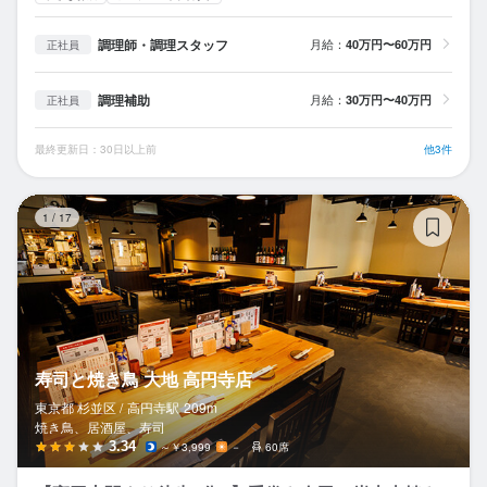
調理師・調理スタッフ
月給：
40万円〜60万円
正社員
調理補助
月給：
30万円〜40万円
正社員
最終更新日：30日以上前
他3件
寿
1
/
17
寿司と焼き鳥 大地 高円寺店
東京都 杉並区 /
高円寺
駅
209m
焼き鳥、居酒屋、寿司
3.34
～￥3,999
－
60席