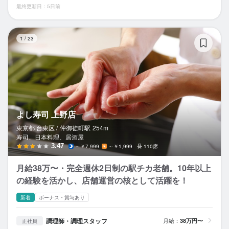
最終更新日：5日前
よ
1
/
23
よし寿司 上野店
東京都 台東区 /
仲御徒町
駅
254m
寿司、日本料理、居酒屋
3.47
～￥7,999
～￥1,999
110席
月給38万〜・完全週休2日制の駅チカ老舗。10年以上
の経験を活かし、店舗運営の核として活躍を！
新着
ボーナス・賞与あり
調理師・調理スタッフ
月給：
38万円〜
正社員