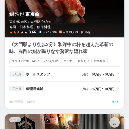
鮨 浩也 東京前
東京都 港区 /
大門
駅
249m
寿司、日本料理、創作料理
3.66
～￥19,999
～￥19,999
10席
《大門駅より徒歩2分》和洋中の枠を超えた革新の
味、赤酢の鮨が織りなす贅沢な隠れ家
食べログ評価 3.5以上
小さなお店
ボーナス・賞与あり
新卒歓迎
ホールスタッフ
月給：
30万円〜50万円
正社員
料理長候補
月給：
35万円〜70万円
正社員
最終更新日：13日前
他4件
鮨
1
/
21