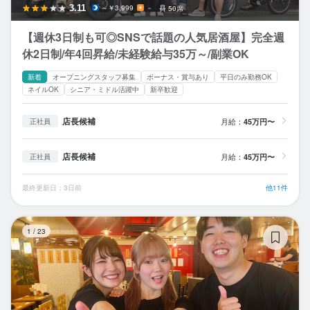
3.11
～￥3,999
－
50席
【週休3日制も可◎SNSで話題の人気居酒屋】完全週
休2日制/年4回昇給/未経験給与35万～/副業OK
新着
オープニングスタッフ募集
ボーナス・賞与あり
平日のみ勤務OK
ネイルOK
シニア・ミドル活躍中
新卒歓迎
店長候補
月給：
45万円〜
正社員
店長候補
月給：
45万円〜
正社員
最終更新日：3日前
他11件
大
1
/
23