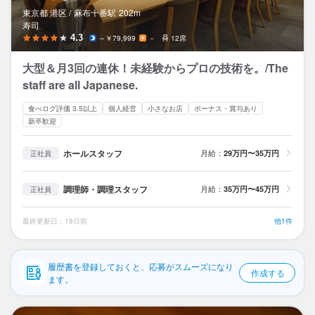
応募履歴
東京都 港区 /
麻布十番
駅
202m
寿司
WEB履歴書
4.3
～￥79,999
－
12席
大型＆月3回の連休！未経験からプロの技術を。/The
スカウト・メルマガ受信設定
staff are all Japanese.
ヘルプ・お問い合わせフォーム
食べログ評価 3.5以上
個人経営
小さなお店
ボーナス・賞与あり
新卒歓迎
掲載をご検討の店舗様へ
ホールスタッフ
月給：
29万円〜35万円
正社員
食べログ求人PRESS
プライバシーポリシー
調理師・調理スタッフ
月給：
35万円〜45万円
正社員
利用規約
最終更新日：18日前
他1件
企業情報
履歴書を登録しておくと、応募がスムーズになり
作成する
ます。
寿