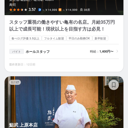
寿司
3.57
～￥14,999
～￥14,999
38席
スタッフ重視の働きやすい亀有の名店。月給35万円
以上で成長可能！現状以上を目指す方は必見！
食べログ評価 3.5以上
フルタイム歓迎
平日のみ勤務OK
新卒歓迎
ホールスタッフ
時給：
1,400円〜
バイト
最終更新日：12日前
鮨
1
/
17
鮨武 上原本店