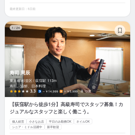
最終更新日：5日前
寿
1
/
24
寿司 周辰
東京都 杉並区 /
荻窪
駅
113m
寿司、海鮮、日本料理
3.3
～￥14,999
～￥5,999
12席
【荻窪駅から徒歩1分】高級寿司でスタッフ募集！カ
ジュアルなスタッフと楽しく働こう。
個人経営
小さなお店
平日のみ勤務OK
ネイルOK
シニア・ミドル活躍中
新卒歓迎