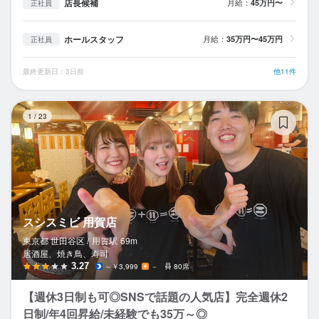
店長候補
月給：
45万円〜
正社員
ホールスタッフ
月給：
35万円〜45万円
正社員
最終更新日：3日前
他11件
ス
1
/
23
スシスミビ 用賀店
東京都 世田谷区 /
用賀
駅
69m
居酒屋、焼き鳥、寿司
3.27
～￥3,999
－
80席
【週休3日制も可◎SNSで話題の人気店】完全週休2
日制/年4回昇給/未経験でも35万～◎