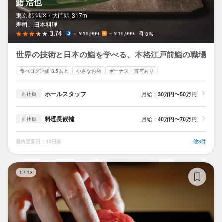
鮨 浩也
東京都 港区 /
大門
駅
317m
寿司、日本料理
3.74
～￥19,999
～￥19,999
8席
世界の技術と日本の鮨を学べる、本格江戸前鮨の職場
食べログ評価 3.5以上
小さなお店
ボーナス・賞与あり
ホールスタッフ
月給：
30万円〜50万円
正社員
料理長候補
月給：
40万円〜70万円
正社員
最終更新日：13日前
他3件
鮨
1
/
13