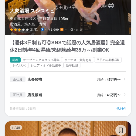
大衆酒場 スシスミビ
東京都 世田谷区 /
三軒茶屋
駅
105m
居酒屋、焼き鳥、寿司
3.41
～￥3,999
－
100席
【週休3日制も可◎SNSで話題の人気居酒屋】完全週
休2日制/年4回昇給/未経験給与35万～/副業OK
新着
オープニングスタッフ募集
ボーナス・賞与あり
平日のみ勤務OK
ネイルOK
シニア・ミドル活躍中
新卒歓迎
店長候補
月給：
45万円〜
正社員
店長候補
月給：
45万円〜
正社員
最終更新日：3日前
他14件
鮨
1
/
25