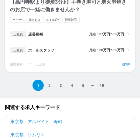
【高円寺駅より徒歩3分♪】手巻き寿司と炭火串焼き
のお店で一緒に働きませんか？
ボーナス・賞与あり
ネイルOK
新卒歓迎
店長候補
月給：
37万円〜55万円
正社員
ホールスタッフ
月給：
30万円〜55万円
正社員
最終更新日：30日以上前
他3件
1
2
3
4
5
19
関連する求人キーワード
東京都 - アルバイト - 寿司
東京都 - ソムリエ