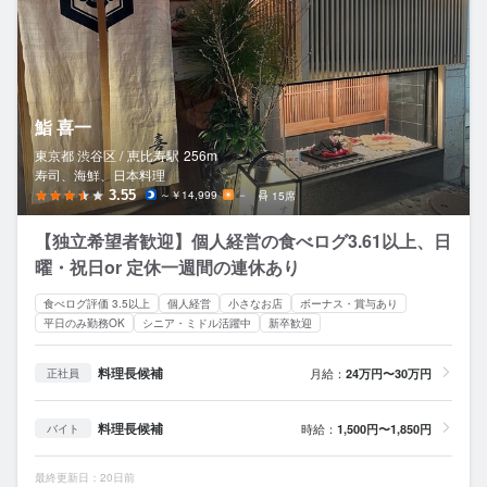
鮨 喜一
東京都 渋谷区 /
恵比寿
駅
256m
寿司、海鮮、日本料理
3.55
～￥14,999
－
15席
【独立希望者歓迎】個人経営の食べログ3.61以上、日
曜・祝日or 定休一週間の連休あり
食べログ評価 3.5以上
個人経営
小さなお店
ボーナス・賞与あり
平日のみ勤務OK
シニア・ミドル活躍中
新卒歓迎
料理長候補
月給：
24万円〜30万円
正社員
料理長候補
時給：
1,500円〜1,850円
バイト
最終更新日：20日前