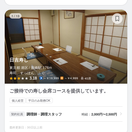
日
1
/
13
日吉寿し
東京都 港区 /
新橋
駅
176m
寿司、すっぽん、ふぐ
3.18
～￥19,999
～￥4,999
40席
ご接待での寿し会席コースを提供しています。
個人経営
平日のみ勤務OK
調理師・調理スタッフ
時給：
2,000円〜2,500円
契約社員
最終更新日：30日以上前