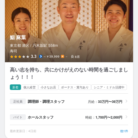
鮨 麻葉
東京都 港区 /
乃木坂
駅
558m
寿司
3.3
～￥39,999
－
8席
高い志を持ち、共にかけがえのない時間を過ごしまし
ょう！！！
新着
個人経営
小さなお店
ボーナス・賞与あり
シニア・ミドル活躍中
調理師・調理スタッフ
月給：
33万円〜39万円
正社員
ホールスタッフ
時給：
1,700円〜2,000円
バイト
最終更新日：4日前
他1件