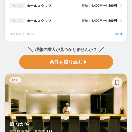
ホールスタッフ
時給：
1,400円〜1,500円
バイト
ホールスタッフ
時給：
1,400円〜1,500円
バイト
最終更新日：8日前
他6件
理想の求人が見つかりませんか？
条件を絞り込む
鮨
1
/
23
鮨 なかや
東京都 葛飾区 /
亀有
駅
438m