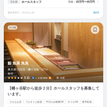
ホールスタッフ
月給：
25万円〜35万円
正社員
最終更新日：30日以上前
他5件
鮨
1
/
13
鮨 魚菜 魚魚
東京都 渋谷区 /
幡ケ谷
駅
127m
寿司
3.11
～￥29,999
－
16席
【幡ヶ谷駅から徒歩２分】ホールスタッフを募集して
います。
小さなお店
フルタイム歓迎
平日のみ勤務OK
ネイルOK
新卒歓迎