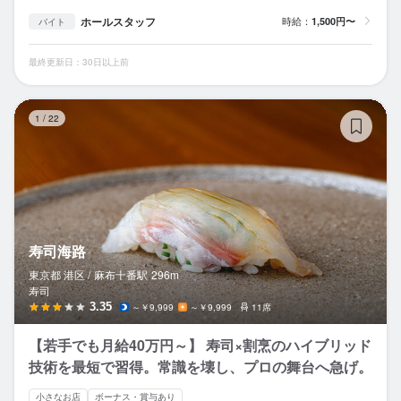
ホールスタッフ
時給：
1,500円〜
バイト
最終更新日：30日以上前
寿
1
/
22
寿司海路
東京都 港区 /
麻布十番
駅
296m
寿司
3.35
～￥9,999
～￥9,999
11席
【若手でも月給40万円～】 寿司×割烹のハイブリッド
技術を最短で習得。常識を壊し、プロの舞台へ急げ。
小さなお店
ボーナス・賞与あり