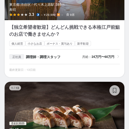
東京都 渋谷区 /
代々木上原
駅
389m
寿司
3.3
～￥29,999
－
9席
【独立希望者歓迎】どんどん挑戦できる本格江戸前鮨
のお店で働きませんか？
個人経営
小さなお店
ボーナス・賞与あり
新卒歓迎
調理師・調理スタッフ
月給：
24万円〜60万円
正社員
最終更新日：13日前
鮨
1
/
13