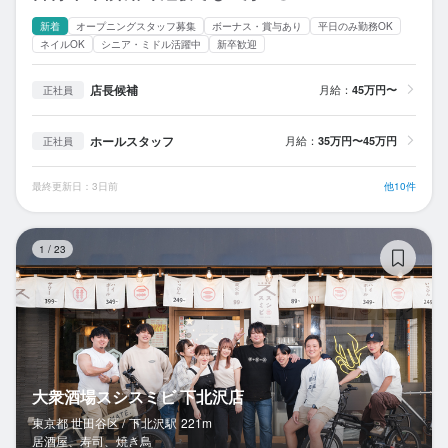
新着
オープニングスタッフ募集
ボーナス・賞与あり
平日のみ勤務OK
ネイルOK
シニア・ミドル活躍中
新卒歓迎
店長候補
月給：
45万円〜
正社員
ホールスタッフ
月給：
35万円〜45万円
正社員
最終更新日：3日前
他10件
大
1
/
23
大衆酒場スシスミビ 下北沢店
東京都 世田谷区 /
下北沢
駅
221m
居酒屋、寿司、焼き鳥