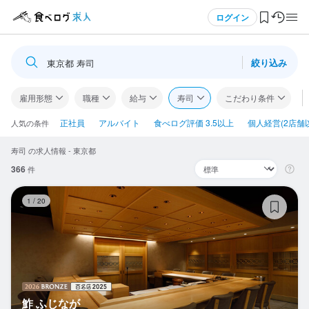
メニュー
ログイン
絞り込み
東京都 寿司
ログイン・無料会員登録
雇用形態
職種
給与
寿司
こだわり条件
食べログ求人TOP
正社員
アルバイト
食べログ評価 3.5以上
個人経営(2店舗
人気の条件
寿司 の求人情報 - 東京都
求人検索
366
件
マイページ管理
鮓
1
/
20
閲覧履歴
気になる求人
検索履歴・保存した条件
鮓 ふじなが