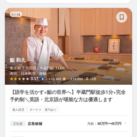
鮨
1
/
13
鮨 和久
東京都 千代田区 /
半蔵門
駅
114m
寿司、日本料理、海鮮
3.17
～￥29,999
～￥14,999
10席
【語学を活かす×鮨の世界へ】半蔵門駅徒歩1分×完全
予約制＼英語・北京語が堪能な方は優遇します
個人経営
ボーナス・賞与あり
店長候補
月給：
38万円〜45万円
正社員