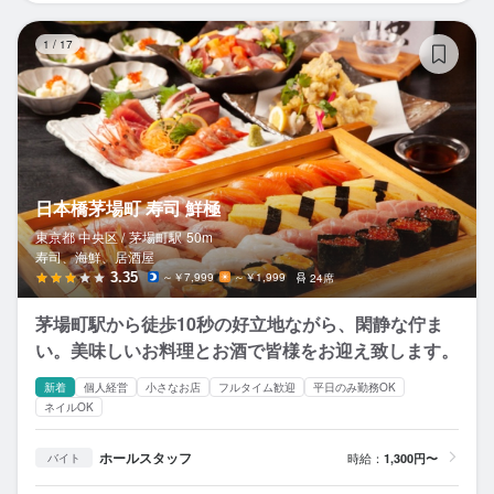
日
1
/
17
日本橋茅場町 寿司 鮮極
東京都 中央区 /
茅場町
駅
50m
寿司、海鮮、居酒屋
3.35
～￥7,999
～￥1,999
24席
茅場町駅から徒歩10秒の好立地ながら、閑静な佇ま
い。美味しいお料理とお酒で皆様をお迎え致します。
新着
個人経営
小さなお店
フルタイム歓迎
平日のみ勤務OK
ネイルOK
ホールスタッフ
時給：
1,300円〜
バイト