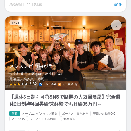
最終更新日：30日以上前
他3件
ス
1
/
24
スシスミビ 自由が丘
東京都 世田谷区 /
自由が丘
駅
247m
居酒屋、焼き鳥、寿司
3.32
～￥4,999
－
61席
【週休3日制も可◎SNSで話題の人気居酒屋】完全週
休2日制/年4回昇給/未経験でも月給35万円～
新着
オープニングスタッフ募集
ボーナス・賞与あり
平日のみ勤務OK
ネイルOK
シニア・ミドル活躍中
新卒歓迎