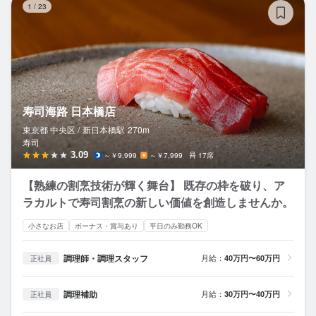
1
/
23
寿司海路 日本橋店
東京都 中央区 /
新日本橋
駅
270m
寿司
3.09
～￥9,999
～￥7,999
17席
【熟練の割烹技術が輝く舞台】 既存の枠を破り、ア
ラカルトで寿司割烹の新しい価値を創造しませんか。
小さなお店
ボーナス・賞与あり
平日のみ勤務OK
調理師・調理スタッフ
月給：
40万円〜60万円
正社員
調理補助
月給：
30万円〜40万円
正社員