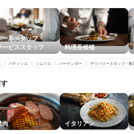
ホールスタッフ・
サービススタッフ
料理長候補
場
パティシエ
ソムリエ
バーテンダー
デリバリースタッフ・配
探す
焼肉
イタリアン