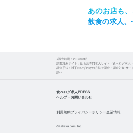
あの​お店も、​
飲食の​求人、​
※調査時期：2025年9月
調査対象サイト：飲食店専門求人サイト（食べログ求人
調査手法：以下のいずれかの方法で調査・調査対象 サイ
調べ
食べログ求人PRESS
ヘルプ・お問い合わせ
利用規約
プライバシーポリシー
企業情報
©Kakaku.com, Inc.