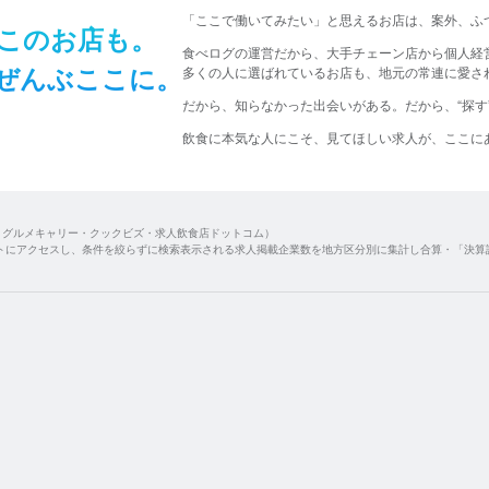
​「ここで​働いてみたい」と​思える​お店は、​
案外、​ふ
この​お店も。​
食べログの運営だから、大手チェーン店から個人経
ぜんぶ​ここに。​
多くの人に選ばれているお店も、地元の常連に愛され
だから、​知らなかった​出会いが​ある。
​だから、​“探
飲食に​本気な​人に​こそ、​
見て​ほしい​求人が、​ここに​
・グルメキャリー・クックビズ・求人飲食店ドットコム）
トにアクセスし、条件を絞らずに検索表示される求人掲載企業数を地方区分別に集計し合算・「決算