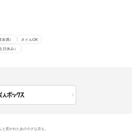
席未満）
ネイルOK
土日休み）
​ふと​惹かれた​あの​小さな​店も。​