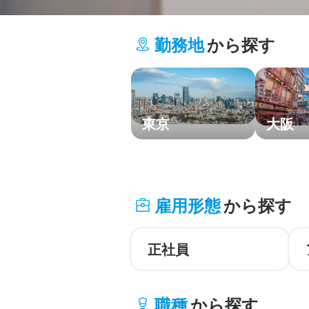
勤務地
から探す
東京
大阪
北海道・東北
雇用形態
から探す
関東
中部・北陸
正社員
関西
職種
から探す
中国・四国