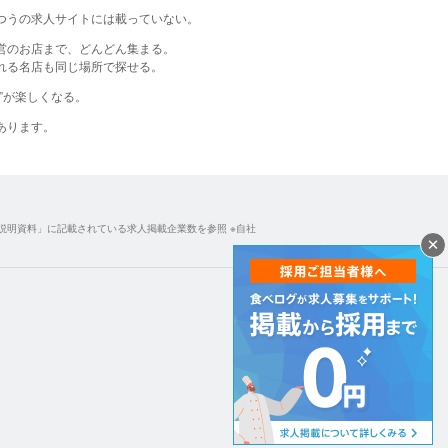
つうの​求人サイトには​載っていない。​
営のお店まで、どんどん集まる。
る名店も同じ場所で探せる。​
す”が​楽しくなる。​
あります。​
説明資料」に記載されている求人掲載企業数を参照 ※自社