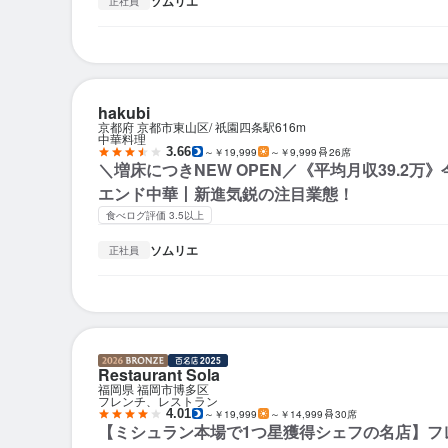
ソムリエ
正社員
hakubi
京都府 京都市東山区
祇園四条駅
616m
中華料理
3.66
～￥19,999
～￥9,999
26席
＼増床につきNEW OPEN／《平均月収39.2万
エンド中華丨新進気鋭の注目業態！
食べログ評価 3.5以上
ソムリエ
正社員
Restaurant Sola
福岡県 福岡市博多区
フレンチ、レストラン
4.01
～￥19,999
～￥14,999
30席
【ミシュラン本場で1つ星獲得シェフの名店】フ