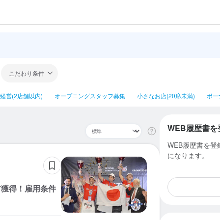
こだわり条件
経営(2店舗以内)
オープニングスタッフ募集
小さなお店(20席未満)
ボー
WEB履歴書を
WEB履歴書を
になります。
方獲得！雇用条件