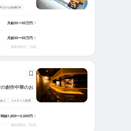
平日のみ勤務OK
月給
30〜50万円
月給
30〜50万円
最終更新日：1日前
営の創作中華のお
あり
フルタイム歓迎
時給
1,800〜2,500円
最終更新日：3日前