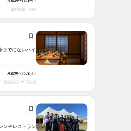
月給
24〜35万円
最終更新日：7日前
》今までにないハイ
月給
30〜35万円
最終更新日：30日以上前
レンチレストラン