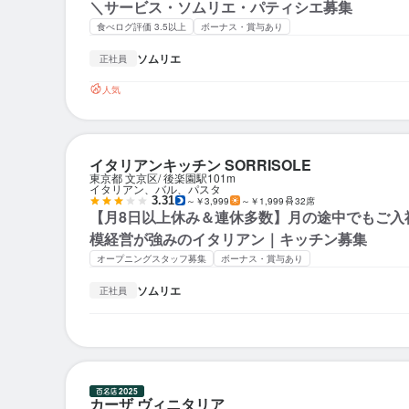
＼サービス・ソムリエ・パティシエ募集
食べログ評価 3.5以上
ボーナス・賞与あり
ソムリエ
正社員
人気
イタリアンキッチン SORRISOLE
東京都 文京区
後楽園駅
101m
イタリアン、バル、パスタ
3.31
～￥3,999
～￥1,999
32席
【月8日以上休み＆連休多数】月の途中でもご入
模経営が強みのイタリアン｜キッチン募集
オープニングスタッフ募集
ボーナス・賞与あり
ソムリエ
正社員
カーザ ヴィニタリア