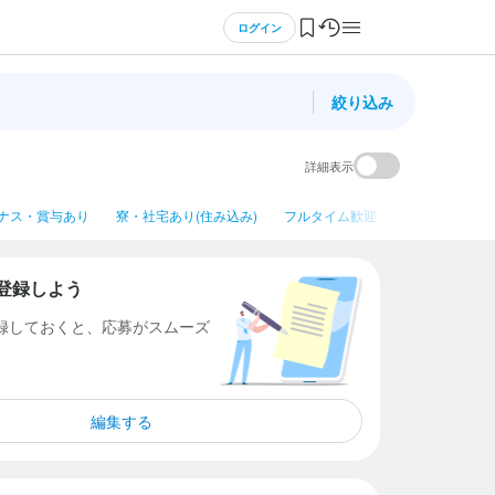
ログイン
絞り込み
詳細表示
ナス・賞与あり
寮・社宅あり(住み込み)
フルタイム歓迎
平日のみ勤務OK
登録しよう
登録しておくと、応募がスムーズ
編集する