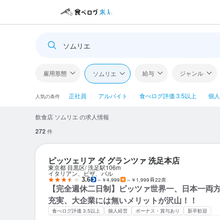
ソムリエ
雇用形態
給与
ジャンル
ソムリエ
正社員
アルバイト
食べログ評価 3.5以上
個人
人気の条件
飲食店 ソムリエ の求人情報
272
件
ピッツェリア ダ グランツァ 洗足本店
東京都 目黒区
洗足駅
106m
イタリアン、ピザ、バル
3.6
～￥4,999
～￥1,999
22席
【完全週休二日制】ピッツァ世界一、日本一両
充実、大企業には無いメリットが沢山！！
食べログ評価 3.5以上
個人経営
ボーナス・賞与あり
新卒歓迎