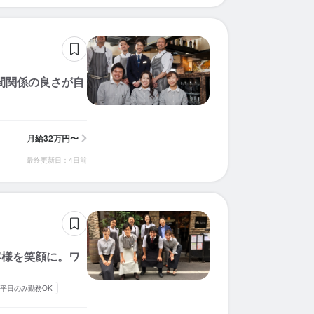
人間関係の良さが自
月給
32万円〜
最終更新日：4日前
客様を笑顔に。ワ
平日のみ勤務OK