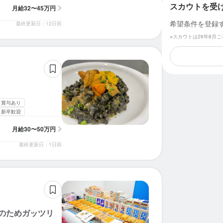
スカウトを受
月給
32〜45万円
希望条件を登録
最終更新日：12日前
※スカウトは26年8月
・賞与あり
新卒歓迎
月給
30〜50万円
最終更新日：1日前
給のためガッツリ