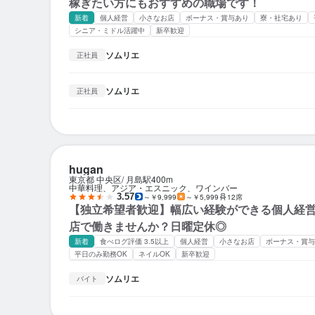
稼ぎたい方にもおすすめの職場です！
新着
個人経営
小さなお店
ボーナス・賞与あり
寮・社宅あり
シニア・ミドル活躍中
新卒歓迎
ソムリエ
正社員
ソムリエ
正社員
hugan
東京都 中央区
月島駅
400m
中華料理、アジア・エスニック、ワインバー
3.57
～￥9,999
～￥5,999
12席
【独立希望者歓迎】幅広い経験ができる個人経
店で働きませんか？日曜定休◎
新着
食べログ評価 3.5以上
個人経営
小さなお店
ボーナス・賞与
平日のみ勤務OK
ネイルOK
新卒歓迎
ソムリエ
バイト