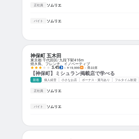
ソムリエ
正社員
ソムリエ
バイト
神保町 五木田
東京都 千代田区
九段下駅
416m
焼き鳥、フレンチ、イノベーティブ
3.45
～￥19,999
－
22席
【神保町】ミシュラン掲載店で学べる
新着
個人経営
小さなお店
ボーナス・賞与あり
フルタイム歓迎
ソムリエ
正社員
ソムリエ
バイト