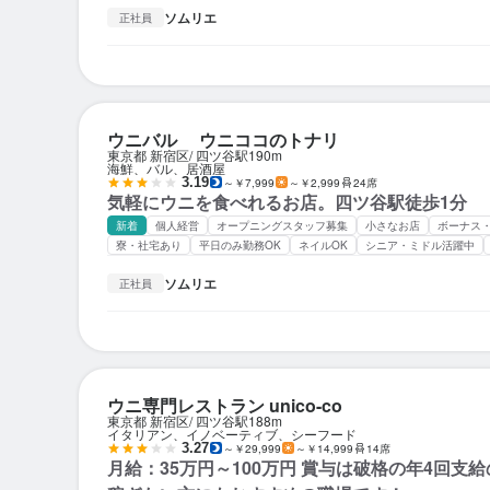
ソムリエ
正社員
ウニバル ウニココのトナリ
東京都 新宿区
四ツ谷駅
190m
海鮮、バル、居酒屋
3.19
～￥7,999
～￥2,999
24席
気軽にウニを食べれるお店。四ツ谷駅徒歩1分
新着
個人経営
オープニングスタッフ募集
小さなお店
ボーナス
寮・社宅あり
平日のみ勤務OK
ネイルOK
シニア・ミドル活躍中
ソムリエ
正社員
ウニ専門レストラン unico-co
東京都 新宿区
四ツ谷駅
188m
イタリアン、イノベーティブ、シーフード
3.27
～￥29,999
～￥14,999
14席
月給：35万円～100万円 賞与は破格の年4回支