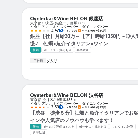
Oysterbar&Wine BELON 銀座店
東京都 中央区
銀座一丁目駅
77m
イタリアン、オイスターバー、ダイニングバー
3.47
～￥7,999
～￥3,999
30席
銀座【社】月給30万～【ア】時給1350円～◎
慢♪ 牡蠣×魚介イタリアン×ワイン
新着
ボーナス・賞与あり
新卒歓迎
ソムリエ
正社員
Oysterbar&Wine BELON 渋谷店
東京都 渋谷区
神泉駅
333m
イタリアン、オイスターバー、ダイニングバー
3.53
～￥5,999
～￥1,999
27席
【渋谷 徒歩５分】牡蠣と魚介イタリアンでお
インや人気店のノウハウも学べます！
新着
食べログ評価 3.5以上
ボーナス・賞与あり
フルタイム歓迎
新卒歓迎