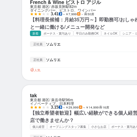
French & Wine ビストロ アジル
東京都 港区
赤坂見附駅
82m
ダイニングバー、ビストロ、ワインバー
3.41
～￥7,999
－
50席
【料理長候補：月給35万円～】即勤務可/おしゃれ
と一緒に働ける/メニュー開発など
新着
ボーナス・賞与あり
平日のみ勤務OK
ネイルOK
シニア・
ソムリエ
正社員
ソムリエ
正社員
人気
tak
東京都 港区
泉岳寺駅
96m
イノベーティブ、日本料理
3.15
～￥29,999
～￥14,999
16席
【独立希望者歓迎】幅広い経験ができる個人経
店で働きませんか？
個人経営
オープニングスタッフ募集
小さなお店
ボーナス・賞与あ