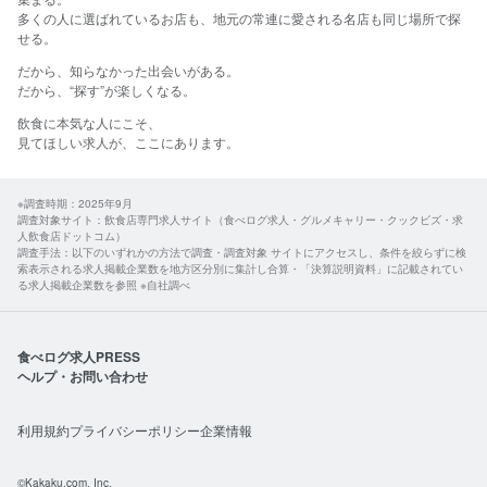
多くの人に選ばれているお店も、地元の常連に愛される名店も同じ場所で探
せる。​
だから、​知らなかった​出会いが​ある。
​だから、​“探す”が​楽しくなる。​
飲食に​本気な​人に​こそ、​
見て​ほしい​求人が、​ここに​あります。​
※調査時期：2025年9月
調査対象サイト：飲食店専門求人サイト（食べログ求人・グルメキャリー・クックビズ・求
人飲食店ドットコム）
調査手法：以下のいずれかの方法で調査・調査対象 サイトにアクセスし、条件を絞らずに検
索表示される求人掲載企業数を地方区分別に集計し合算・「決算説明資料」に記載されてい
る求人掲載企業数を参照 ※自社調べ
食べログ求人PRESS
ヘルプ・お問い合わせ
利用規約
プライバシーポリシー
企業情報
©Kakaku.com, Inc.