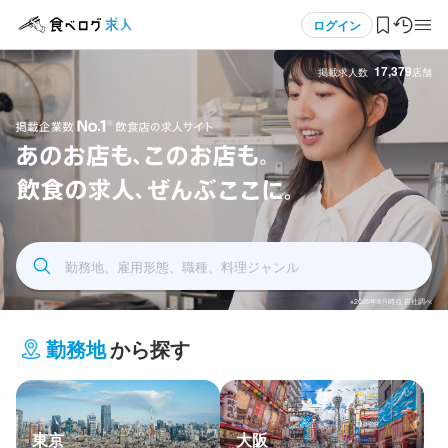
メニュー
ログイン
17,379
掲載求人数
店舗
ログイン・無料会員登録
食べログ求人TOP
飲食求人掲載企業数No.1 飲食店の求人サイト あの
求人検索
お店もこのお店も飲食の求人全部ここに
勤務地、雇用形態、職種、料理ジャンル
マイページ管理
※2025年9月時点 自社調べ
閲覧履歴
勤務地
から探す
気になる求人
検索履歴・保存した条件
東京
大阪