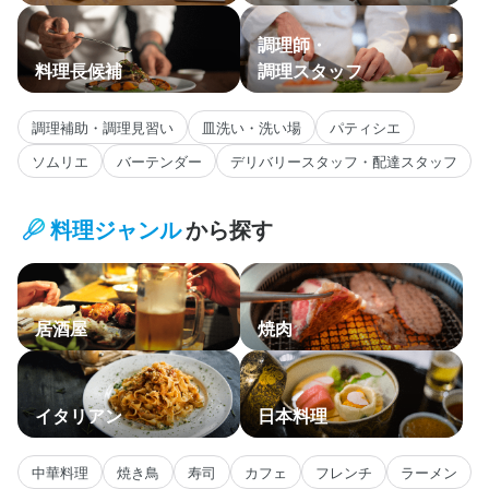
調理師・
料理長候補
調理スタッフ
調理補助・調理見習い
皿洗い・洗い場
パティシエ
ソムリエ
バーテンダー
デリバリースタッフ・配達スタッフ
料理ジャンル
から探す
居酒屋
焼肉
イタリアン
日本料理
中華料理
焼き鳥
寿司
カフェ
フレンチ
ラーメン