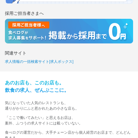
採用ご担当者さまへ
関連サイト
求人情報の一括検索サイト[求人ボックス]
あの​お店も、​この​お店も。​
飲食の​求人、​ぜんぶ​ここに。​
気に​なっていた​人気の​レストランも、
​通りが​かりに​ふと​惹かれた​あの​小さな​店も。​
​「ここで​働いてみたい」と​思える​お店は、​
案外、​ふつうの​求人サイトには​載っていない。​
食べログの運営だから、大手チェーン店から個人経営のお店まで、どんどん
集まる。