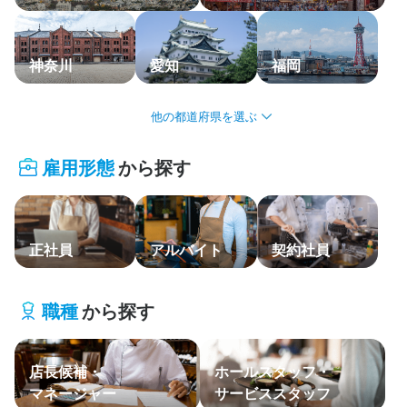
応募履歴
WEB履歴書
神奈川
愛知
福岡
スカウト・メルマガ受信設定
北海道・東北
ヘルプ・お問い合わせフォーム
雇用形態
から探す
関東
掲載をご検討の店舗様へ
食べログ求人PRESS
中部・北陸
プライバシーポリシー
正社員
アルバイト
契約社員
関西
利用規約
中国・四国
企業情報
職種
から探す
九州・沖縄
店長候補・
ホールスタッフ・
主要エリア
マネージャー
サービススタッフ