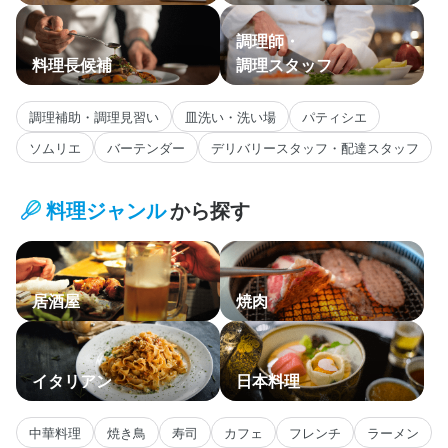
調理師・
料理長候補
調理スタッフ
調理補助・調理見習い
皿洗い・洗い場
パティシエ
ソムリエ
バーテンダー
デリバリースタッフ・配達スタッフ
料理ジャンル
から探す
居酒屋
焼肉
イタリアン
日本料理
中華料理
焼き鳥
寿司
カフェ
フレンチ
ラーメン