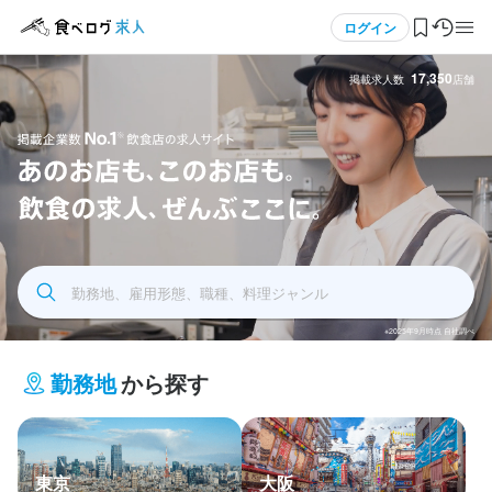
メニュー
ログイン
17,350
掲載求人数
店舗
ログイン・無料会員登録
食べログ求人TOP
飲食求人掲載企業数No.1 飲食店の求人サイト あの
求人検索
お店もこのお店も飲食の求人全部ここに
勤務地、雇用形態、職種、料理ジャンル
マイページ管理
※2025年9月時点 自社調べ
閲覧履歴
勤務地
から探す
気になる求人
検索履歴・保存した条件
東京
大阪