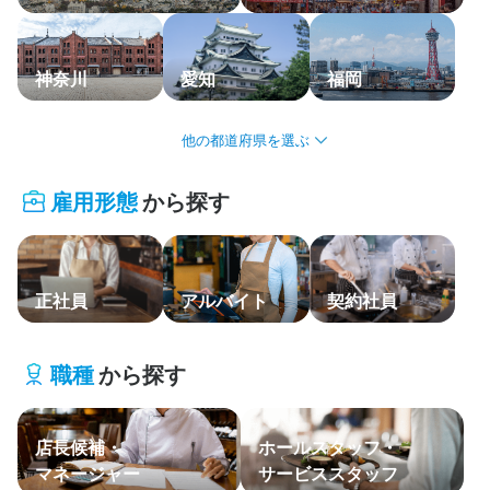
応募履歴
WEB履歴書
神奈川
愛知
福岡
スカウト・メルマガ受信設定
北海道・東北
ヘルプ・お問い合わせフォーム
雇用形態
から探す
関東
掲載をご検討の店舗様へ
食べログ求人PRESS
中部・北陸
プライバシーポリシー
正社員
アルバイト
契約社員
関西
利用規約
中国・四国
企業情報
職種
から探す
九州・沖縄
店長候補・
ホールスタッフ・
主要エリア
マネージャー
サービススタッフ