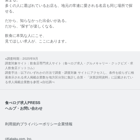
多くの人に選ばれているお店も、地元の常連に愛される名店も同じ場所で探
せる。​
だから、​知らなかった​出会いが​ある。
​だから、​“探す”が​楽しくなる。​
飲食に​本気な​人に​こそ、​
見て​ほしい​求人が、​ここに​あります。​
※調査時期：2025年9月
調査対象サイト：飲食店専門求人サイト（食べログ求人・グルメキャリー・クックビズ・求
人飲食店ドットコム）
調査手法：以下のいずれかの方法で調査・調査対象 サイトにアクセスし、条件を絞らずに検
索表示される求人掲載企業数を地方区分別に集計し合算・「決算説明資料」に記載されてい
る求人掲載企業数を参照 ※自社調べ
食べログ求人PRESS
ヘルプ・お問い合わせ
利用規約
プライバシーポリシー
企業情報
©Kakaku.com, Inc.