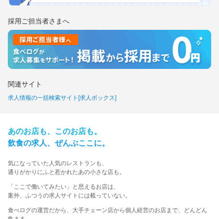
採用ご担当者さまへ
関連サイト
求人情報の一括検索サイト[求人ボックス]
あの​お店も、​この​お店も。​
飲食の​求人、​ぜんぶ​ここに。​
気に​なっていた​人気の​レストランも、
​通りが​かりに​ふと​惹かれた​あの​小さな​店も。​
​「ここで​働いてみたい」と​思える​お店は、​
案外、​ふつうの​求人サイトには​載っていない。​
食べログの運営だから、大手チェーン店から個人経営のお店まで、どんどん
集まる。