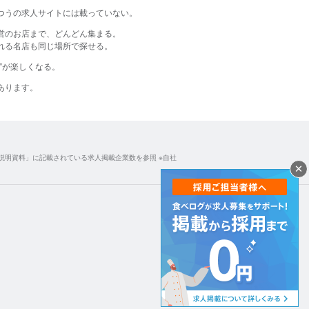
つうの​求人サイトには​載っていない。​
営のお店まで、どんどん集まる。
る名店も同じ場所で探せる。​
す”が​楽しくなる。​
あります。​
説明資料」に記載されている求人掲載企業数を参照 ※自社