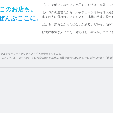
​「ここで​働いてみたい」と​思える​お店は、​
案外、​ふ
この​お店も。​
食べログの運営だから、大手チェーン店から個人経
ぜんぶ​ここに。​
多くの人に選ばれているお店も、地元の常連に愛され
だから、​知らなかった​出会いが​ある。
​だから、​“探
飲食に​本気な​人に​こそ、​
見て​ほしい​求人が、​ここに​
・グルメキャリー・クックビズ・求人飲食店ドットコム）
トにアクセスし、条件を絞らずに検索表示される求人掲載企業数を地方区分別に集計し合算・「決算