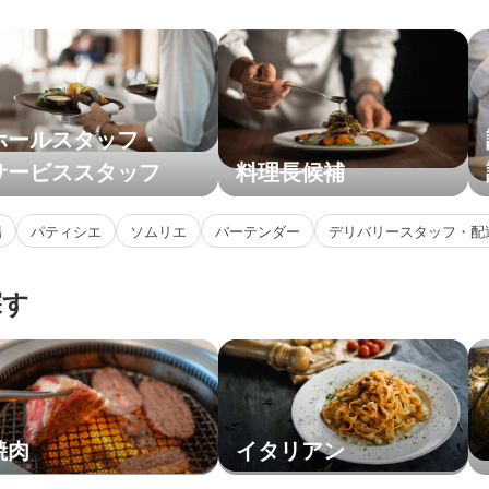
ホールスタッフ・
サービススタッフ
料理長候補
場
パティシエ
ソムリエ
バーテンダー
デリバリースタッフ・配
探す
焼肉
イタリアン