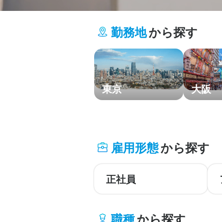
勤務地
から探す
東京
大阪
北海道・東北
雇用形態
から探す
関東
中部・北陸
正社員
関西
職種
から探す
中国・四国