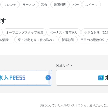
フレンチ
ラーメン
和食
韓国料理
バー
スイーツ
探す
オープニングスタッフ募集
ボーナス・賞与あり
小さなお店（20
ル活躍中
寮・社宅あり（住み込み）
新卒歓迎
平日のみ勤務OK（
。
関連サイト
気に​なっていた​人気の​レストランも、
​通りが​かりに