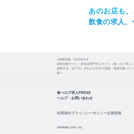
あの​お店も、​
飲食の​求人、​
※調査時期：2025年9月
調査対象サイト：飲食店専門求人サイト（食べログ求人
調査手法：以下のいずれかの方法で調査・調査対象 サイ
調べ
食べログ求人PRESS
ヘルプ・お問い合わせ
利用規約
プライバシーポリシー
企業情報
©Kakaku.com, Inc.