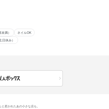
席未満）
ネイルOK
土日休み）
​ふと​惹かれた​あの​小さな​店も。​