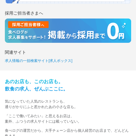
採用ご担当者さまへ
関連サイト
求人情報の一括検索サイト[求人ボックス]
あの​お店も、​この​お店も。​
飲食の​求人、​ぜんぶ​ここに。​
気に​なっていた​人気の​レストランも、
​通りが​かりに​ふと​惹かれた​あの​小さな​店も。​
​「ここで​働いてみたい」と​思える​お店は、​
案外、​ふつうの​求人サイトには​載っていない。​
食べログの運営だから、大手チェーン店から個人経営のお店まで、どんどん
集まる。