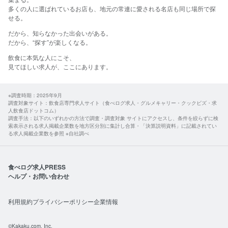
多くの人に選ばれているお店も、地元の常連に愛される名店も同じ場所で探
せる。​
だから、​知らなかった​出会いが​ある。
​だから、​“探す”が​楽しくなる。​
飲食に​本気な​人に​こそ、​
見て​ほしい​求人が、​ここに​あります。​
※調査時期：2025年9月
調査対象サイト：飲食店専門求人サイト（食べログ求人・グルメキャリー・クックビズ・求
人飲食店ドットコム）
調査手法：以下のいずれかの方法で調査・調査対象 サイトにアクセスし、条件を絞らずに検
索表示される求人掲載企業数を地方区分別に集計し合算・「決算説明資料」に記載されてい
る求人掲載企業数を参照 ※自社調べ
食べログ求人PRESS
ヘルプ・お問い合わせ
利用規約
プライバシーポリシー
企業情報
©Kakaku.com, Inc.