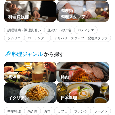
調理師・
料理長候補
調理スタッフ
調理補助・調理見習い
皿洗い・洗い場
パティシエ
ソムリエ
バーテンダー
デリバリースタッフ・配達スタッフ
料理ジャンル
から探す
居酒屋
焼肉
イタリアン
日本料理
中華料理
焼き鳥
寿司
カフェ
フレンチ
ラーメン