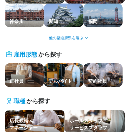
応募履歴
WEB履歴書
神奈川
愛知
福岡
スカウト・メルマガ受信設定
北海道・東北
ヘルプ・お問い合わせフォーム
雇用形態
から探す
関東
掲載をご検討の店舗様へ
食べログ求人PRESS
中部・北陸
プライバシーポリシー
正社員
アルバイト
契約社員
関西
利用規約
中国・四国
企業情報
職種
から探す
九州・沖縄
店長候補・
ホールスタッフ・
主要エリア
マネージャー
サービススタッフ