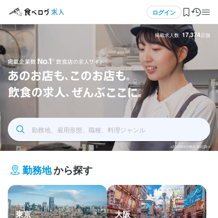
メニュー
ログイン
17,374
掲載求人数
店舗
ログイン・無料会員登録
食べログ求人TOP
飲食求人掲載企業数No.1 飲食店の求人サイト あの
求人検索
お店もこのお店も飲食の求人全部ここに
勤務地、雇用形態、職種、料理ジャンル
マイページ管理
※2025年9月時点 自社調べ
閲覧履歴
勤務地
から探す
気になる求人
検索履歴・保存した条件
東京
大阪